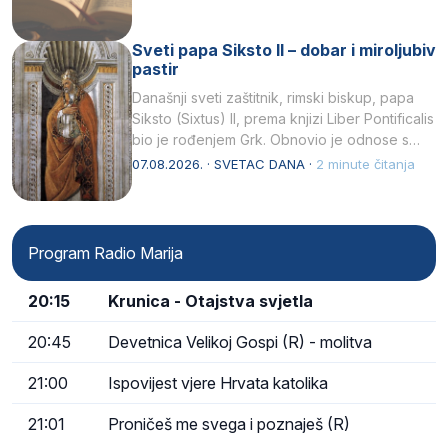
Sveti papa Siksto II – dobar i miroljubiv
pastir
Današnji sveti zaštitnik, rimski biskup, papa
Siksto (Sixtus) II, prema knjizi Liber Pontificalis
bio je rođenjem Grk. Obnovio je odnose s
afričkim…
07.08.2026. · SVETAC DANA ·
2 minute čitanja
Program Radio Marija
20:15
Krunica - Otajstva svjetla
20:45
Devetnica Velikoj Gospi (R) - molitva
21:00
Ispovijest vjere Hrvata katolika
21:01
Proničeš me svega i poznaješ (R)