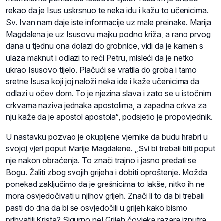
rekao da je Isus uskrsnuo te neka idu i kažu to učenicima.
Sv. Ivan nam daje iste informacije uz male preinake. Marija
Magdalena je uz Isusovu majku podno križa, a rano prvog
dana u tjednu ona dolazi do grobnice, vidi da je kamen s
ulaza maknut i odlazi to reći Petru, misleći da je netko
ukrao Isusovo tijelo. Plačući se vratila do groba i tamo
sretne Isusa koji joj naloži neka ide i kaže učenicima da
odlazi u očev dom. To je njezina slava i zato se u istočnim
crkvama naziva jednaka apostolima, a zapadna crkva za
nju kaže da je apostol apostola“, podsjetio je propovjednik.
U nastavku pozvao je okupljene vjernike da budu hrabri u
svojoj vjeri poput Marije Magdalene. „Svi bi trebali biti poput
nje nakon obraćenja. To znači trajno i jasno predati se
Bogu. Žaliti zbog svojih grijeha i dobiti oproštenje. Možda
ponekad zaključimo da je grešnicima to lakše, nitko ih ne
mora osvjedočivati u njihov grijeh. Znači li to da bi trebali
pasti do dna da bi se osvjedočili u grijeh kako bismo
prihvatili Krista? Sigurno ne! Grijeh čovjeka razara iznutra,