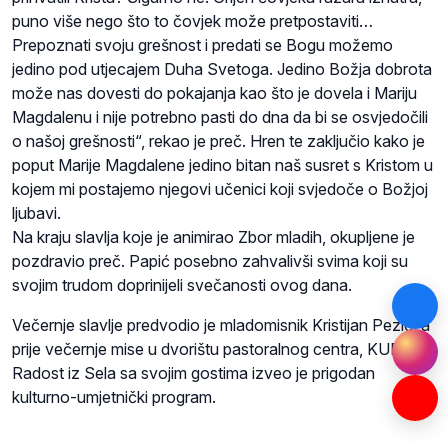
puno više nego što to čovjek može pretpostaviti…
Prepoznati svoju grešnost i predati se Bogu možemo
jedino pod utjecajem Duha Svetoga. Jedino Božja dobrota
može nas dovesti do pokajanja kao što je dovela i Mariju
Magdalenu i nije potrebno pasti do dna da bi se osvjedočili
o našoj grešnosti“, rekao je preč. Hren te zaključio kako je
poput Marije Magdalene jedino bitan naš susret s Kristom u
kojem mi postajemo njegovi učenici koji svjedoče o Božjoj
ljubavi.
Na kraju slavlja koje je animirao Zbor mladih, okupljene je
pozdravio preč. Papić posebno zahvalivši svima koji su
svojim trudom doprinijeli svečanosti ovog dana.
Večernje slavlje predvodio je mladomisnik Kristijan Pezić, a
prije večernje mise u dvorištu pastoralnog centra, KUD
Radost iz Sela sa svojim gostima izveo je prigodan
kulturno-umjetnički program.