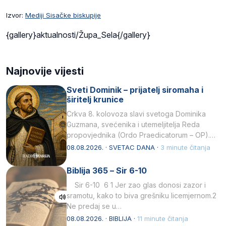
Izvor:
Mediji Sisačke biskupije
{gallery}aktualnosti/Župa_Sela{/gallery}
Najnovije vijesti
Sveti Dominik – prijatelj siromaha i
širitelj krunice
Crkva 8. kolovoza slavi svetoga Dominika
Guzmana, svećenika i utemeljitelja Reda
propovjednika (Ordo Praedicatorum – OP).
Svojim životom, dubokom ljubavlju prema
08.08.2026. · SVETAC DANA ·
3 minute čitanja
Kristu…
Biblija 365 – Sir 6-10
Sir 6-10 6 1 Jer zao glas donosi zazor i
sramotu, kako to biva grešniku licemjernom.2
Ne predaj se u…
08.08.2026. · BIBLIJA ·
11 minute čitanja