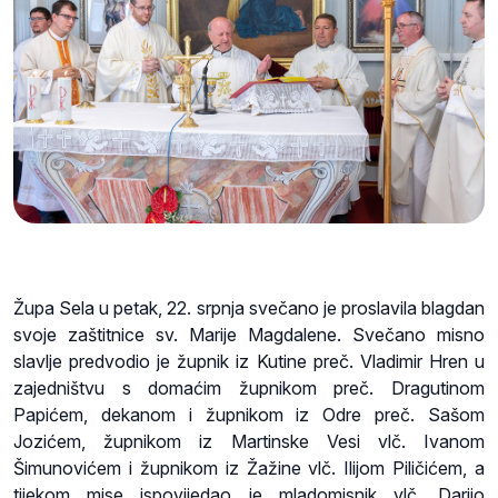
Župa Sela u petak, 22. srpnja
svečano je
proslavila blagdan
svoje zaštitnice sv. Marije Magdalene. Svečano misno
slavlje predvodio je župnik iz Kutine preč. Vladimir Hren u
zajedništvu s domaćim župnikom preč. Dragutinom
Papićem, dekanom i župnikom iz Odre preč. Sašom
Jozićem, župnikom iz Martinske Vesi vlč. Ivanom
Šimunovićem i župnikom iz Žažine vlč. Ilijom Piličićem, a
tijekom mise ispovijedao je mladomisnik vlč. Darijo