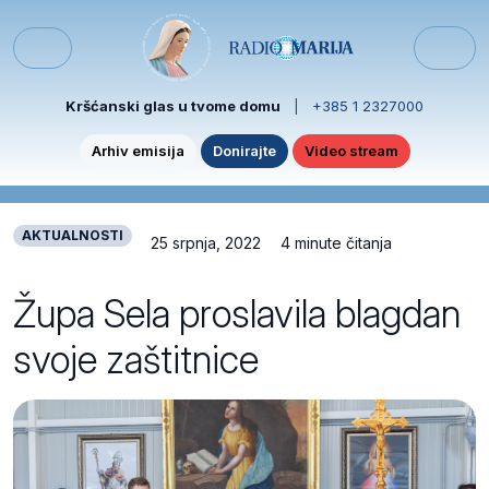
Skip to content
Skip to footer
Menu
Kršćanski glas u tvome domu
|
+385 1 2327000
Arhiv emisija
Donirajte
Video stream
AKTUALNOSTI
25 srpnja, 2022
4 minute čitanja
Župa Sela proslavila blagdan
svoje zaštitnice