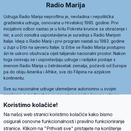
Radio Marija
Udruga Radio Marija neprofitna je, nevladina i nepolitička
građanska udruga, osnovana u Hrvatskoj 1995. godine. Prvi
inicijativni odbor nastao je u krilu Pokreta krunice za obraćenje i
mir, a uoči osnutka uspostavljena je suradnja s Radio Marijom
Italije. Ideja o Radio Mariji i prvi program nastali su 1983. godine
u župi u Erbi na sjeveru Italije. Iz Erbe se Radio Marija postupno
širi te uskoro obuhvaća cijeli talijanski nacionalni prostor. Nakon
toga osnivaju se i uspostavljaju udruge i radijske postaje s
imenom Radio Marija u četrdesetak zemalja, počevši od Europe
pa do obiju Amerika i Afrike, sve do Filipina na azijskom
kontinentu.
Sve su nacionalne udruge utemeljene autonomno u svojim
zemljama, a međusobna su povezane preko krovne udruge
pod nazivom Svjetska obitelj Radio Marije (World Family of
Koristimo kolačiće!
Radio Maria). Svjetsku obitelj utemeljilo je sedam članica, među
kojima je i hrvatska Udruga Radio Marija.
Na našoj web stranici koristimo kolačiće kako bismo
osigurali osnovne funkcionalnosti i pravilno funkcioniranje
stranice. Klikom na "Prihvati sve" pristajete na korištenje