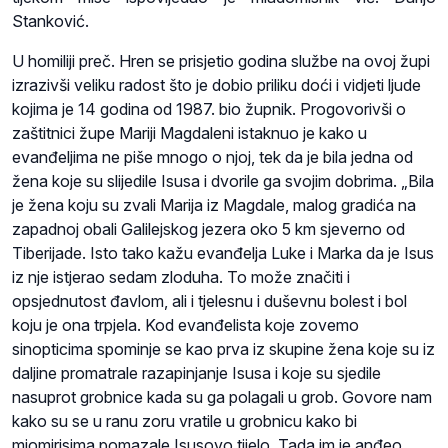
Stanković.
U homiliji preč. Hren se prisjetio godina službe na ovoj župi
izrazivši veliku radost što je dobio priliku doći i vidjeti ljude
kojima je 14 godina od 1987. bio župnik. Progovorivši o
zaštitnici župe Mariji Magdaleni istaknuo je kako u
evanđeljima ne piše mnogo o njoj, tek da je bila jedna od
žena koje su slijedile Isusa i dvorile ga svojim dobrima. „Bila
je žena koju su zvali Marija iz Magdale, malog gradića na
zapadnoj obali Galilejskog jezera oko 5 km sjeverno od
Tiberijade. Isto tako kažu evanđelja Luke i Marka da je Isus
iz nje istjerao sedam zloduha. To može značiti i
opsjednutost đavlom, ali i tjelesnu i duševnu bolest i bol
koju je ona trpjela. Kod evanđelista koje zovemo
sinopticima spominje se kao prva iz skupine žena koje su iz
daljine promatrale razapinjanje Isusa i koje su sjedile
nasuprot grobnice kada su ga polagali u grob. Govore nam
kako su se u ranu zoru vratile u grobnicu kako bi
miomirisima pomazale Isusovo tijelo. Tada im je anđeo