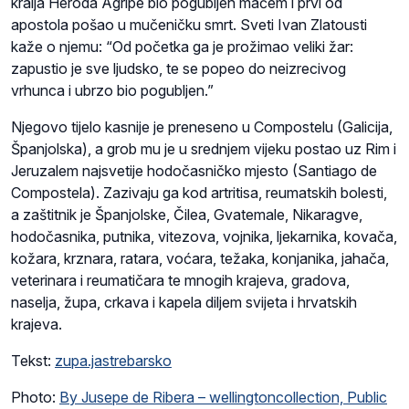
kralja Heroda Agripe bio pogubljen mačem i prvi od
apostola pošao u mučeničku smrt. Sveti Ivan Zlatousti
kaže o njemu: “Od početka ga je prožimao veliki žar:
zapustio je sve ljudsko, te se popeo do neizrecivog
vrhunca i ubrzo bio pogubljen.”
Njegovo tijelo kasnije je preneseno u Compostelu (Galicija,
Španjolska), a grob mu je u srednjem vijeku postao uz Rim i
Jeruzalem najsvetije hodočasničko mjesto (Santiago de
Compostela). Zazivaju ga kod artritisa, reumatskih bolesti,
a zaštitnik je Španjolske, Čilea, Gvatemale, Nikaragve,
hodočasnika, putnika, vitezova, vojnika, ljekarnika, kovača,
kožara, krznara, ratara, voćara, težaka, konjanika, jahača,
veterinara i reumatičara te mnogih krajeva, gradova,
naselja, župa, crkava i kapela diljem svijeta i hrvatskih
krajeva.
Tekst:
zupa.jastrebarsko
Photo:
By Jusepe de Ribera – wellingtoncollection, Public