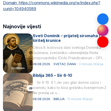
Domain, https://commons.wikimedia.org/w/index.php?
curid=104940589
Najnovije vijesti
Sveti Dominik – prijatelj siromaha i
širitelj krunice
Crkva 8. kolovoza slavi svetoga Dominika
Guzmana, svećenika i utemeljitelja Reda
propovjednika (Ordo Praedicatorum – OP).
Svojim životom, dubokom ljubavlju prema
08.08.2026. · SVETAC DANA ·
3 minute čitanja
Kristu…
Biblija 365 – Sir 6-10
Sir 6-10 6 1 Jer zao glas donosi zazor i
sramotu, kako to biva grešniku licemjernom.2
Ne predaj se u…
08.08.2026. · BIBLIJA ·
11 minute čitanja