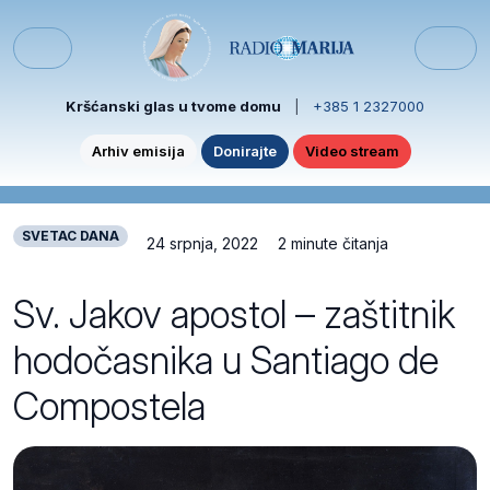
Skip to content
Skip to footer
Menu
Kršćanski glas u tvome domu
|
+385 1 2327000
Arhiv emisija
Donirajte
Video stream
SVETAC DANA
24 srpnja, 2022
2 minute čitanja
Sv. Jakov apostol – zaštitnik
hodočasnika u Santiago de
Compostela