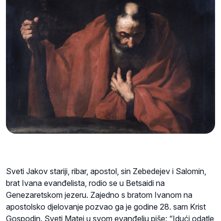
Sveti Jakov stariji, ribar, apostol, sin Zebedejev i Salomin,
brat Ivana evanđelista, rodio se u Betsaidi na
Genezaretskom jezeru. Zajedno s bratom Ivanom na
apostolsko djelovanje pozvao ga je godine 28. sam Krist
Gospodin. Sveti Matej u svom evanđelju piše: “Idući odatle