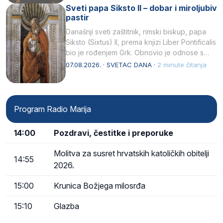
Sveti papa Siksto II – dobar i miroljubiv
pastir
Današnji sveti zaštitnik, rimski biskup, papa
Siksto (Sixtus) II, prema knjizi Liber Pontificalis
bio je rođenjem Grk. Obnovio je odnose s
afričkim…
07.08.2026. · SVETAC DANA ·
2 minute čitanja
Program Radio Marija
14:00
Pozdravi, čestitke i preporuke
Molitva za susret hrvatskih katoličkih obitelji
14:55
2026.
15:00
Krunica Božjega milosrđa
15:10
Glazba