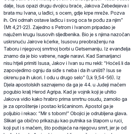
dalje, Isus opazi drugu dvojicu braće, Jakova Zebedejeva i
brata mu Ivana, u lađici, s ocem, gdje krpe mreže. Pozva
ih. Oni odmah ostave lađicu i svog oca te pođu za njim”
(Mt 4,21-22). Zajedno s Petrom i Ivanom pripadao je
najužem krugu Isusovih sljedbenika. Bio je s njima nazočan
uskrsnuću Jairove kćerke, Isusovu preobraženju na
Taboru i njegovoj smrtnoj borbi u Getsemaniju. Iz evanđelja
znamo da je bio vatrene, nagle naravi. Kad Samarijanci
nisu htjeli primiti Isusa, Jakov i Ivan su mu rekli: “Hoćeš li da
zapovjedimo ognju da siđe s neba i da ih uništi? Isus se
okrenu pa ih ukori. I odu u drugo selo” (Lk 9,54-56). Iz
Djela apostolskih saznajemo da ga je 44. u Judeji mačem
pogubio kralj Herod Agripa. Kad je vojnik koji je uhitio
Jakova vidio kako hrabro prima smrtnu osudu, zamolio ga
je za oproštenje i postao kršćaninom. Apostol ga je
poljubio i rekao: “Mir s tobom!” Obojici je odrubljena glava.
Slikari ga obično prikazuju kao putnika sa štapom u ruci,
koji put i s mačem, što podsjeća na njegovu smrt, jer je od