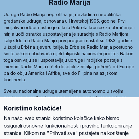
Radio Marija
Udruga Radio Marija neprofitna je, nevladina i nepolitička
građanska udruga, osnovana u Hrvatskoj 1995. godine. Prvi
inicijativni odbor nastao je u krilu Pokreta krunice za obraćenje i
mir, a uoči osnutka uspostavljena je suradnja s Radio Marijom
Italije. Ideja o Radio Mariji i prvi program nastali su 1983. godine
u župi u Erbi na sjeveru Italije. Iz Erbe se Radio Marija postupno
širi te uskoro obuhvaća cijeli talijanski nacionalni prostor. Nakon
toga osnivaju se i uspostavljaju udruge i radijske postaje s
imenom Radio Marija u četrdesetak zemalja, počevši od Europe
pa do obiju Amerika i Afrike, sve do Filipina na azijskom
kontinentu.
Sve su nacionalne udruge utemeljene autonomno u svojim
zemljama, a međusobna su povezane preko krovne udruge
pod nazivom Svjetska obitelj Radio Marije (World Family of
Koristimo kolačiće!
Radio Maria). Svjetsku obitelj utemeljilo je sedam članica, među
kojima je i hrvatska Udruga Radio Marija.
Na našoj web stranici koristimo kolačiće kako bismo
osigurali osnovne funkcionalnosti i pravilno funkcioniranje
stranice. Klikom na "Prihvati sve" pristajete na korištenje