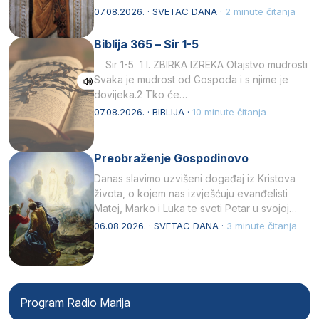
afričkim…
07.08.2026. · SVETAC DANA ·
2 minute čitanja
Biblija 365 – Sir 1-5
Sir 1-5 1 I. ZBIRKA IZREKA Otajstvo mudrosti
Svaka je mudrost od Gospoda i s njime je
dovijeka.2 Tko će…
07.08.2026. · BIBLIJA ·
10 minute čitanja
Preobraženje Gospodinovo
Danas slavimo uzvišeni događaj iz Kristova
života, o kojem nas izvješćuju evanđelisti
Matej, Marko i Luka te sveti Petar u svojoj
drugoj…
06.08.2026. · SVETAC DANA ·
3 minute čitanja
Program Radio Marija