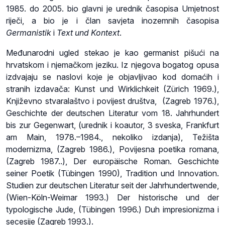
1985. do 2005. bio glavni je urednik časopisa Umjetnost
riječi, a bio je i član savjeta inozemnih časopisa
Germanistik
i
Text und Kontext
.
Međunarodni ugled stekao je kao germanist pišući na
hrvatskom i njemačkom jeziku. Iz njegova bogatog opusa
izdvajaju se naslovi koje je objavljivao kod domaćih i
stranih izdavača: Kunst und Wirklichkeit (Zürich 1969.),
Književno stvaralaštvo i povijest društva, (Zagreb 1976.),
Geschichte der deutschen Literatur vom 18. Jahrhundert
bis zur Gegenwart, (urednik i koautor, 3 sveska, Frankfurt
am Main, 1978.–1984., nekoliko izdanja), Težišta
modernizma, (Zagreb 1986.), Povijesna poetika romana,
(Zagreb 1987..), Der europäische Roman. Geschichte
seiner Poetik (Tübingen 1990), Tradition und Innovation.
Studien zur deutschen Literatur seit der Jahrhundertwende,
(Wien-Köln-Weimar 1993.) Der historische und der
typologische Jude, (Tübingen 1996.) Duh impresionizma i
secesije (Zagreb 1993.).