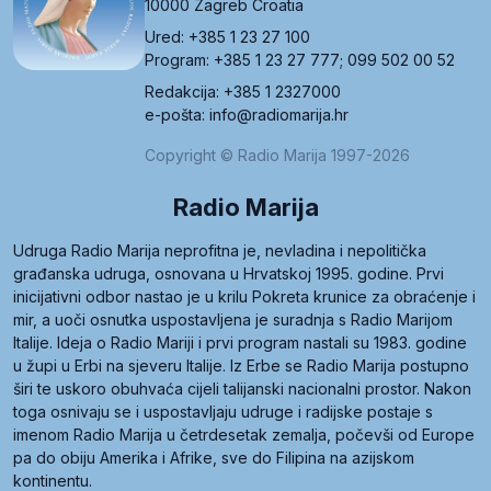
10000 Zagreb Croatia
Ured: +385 1 23 27 100
Program: +385 1 23 27 777; 099 502 00 52
Redakcija: +385 1 2327000
e-pošta: info@radiomarija.hr
Copyright © Radio Marija 1997-2026
Radio Marija
Udruga Radio Marija neprofitna je, nevladina i nepolitička
građanska udruga, osnovana u Hrvatskoj 1995. godine. Prvi
inicijativni odbor nastao je u krilu Pokreta krunice za obraćenje i
mir, a uoči osnutka uspostavljena je suradnja s Radio Marijom
Italije. Ideja o Radio Mariji i prvi program nastali su 1983. godine
u župi u Erbi na sjeveru Italije. Iz Erbe se Radio Marija postupno
širi te uskoro obuhvaća cijeli talijanski nacionalni prostor. Nakon
toga osnivaju se i uspostavljaju udruge i radijske postaje s
imenom Radio Marija u četrdesetak zemalja, počevši od Europe
pa do obiju Amerika i Afrike, sve do Filipina na azijskom
kontinentu.