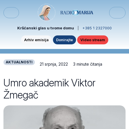
Skip to content
Skip to footer
Menu
Kršćanski glas u tvome domu
|
+385 1 2327000
Arhiv emisija
Donirajte
Video stream
AKTUALNOSTI
21 srpnja, 2022
3 minute čitanja
Umro akademik Viktor
Žmegač