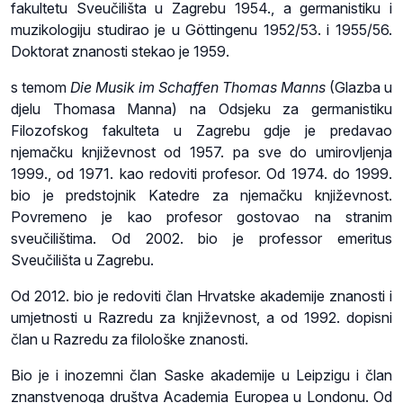
fakultetu Sveučilišta u Zagrebu 1954., a germanistiku i
muzikologiju studirao je u Göttingenu 1952/53. i 1955/56.
Doktorat znanosti stekao je 1959.
s temom
Die Musik im Schaffen Thomas Manns
(Glazba u
djelu Thomasa Manna) na Odsjeku za germanistiku
Filozofskog fakulteta u Zagrebu gdje je predavao
njemačku književnost od 1957. pa sve do umirovljenja
1999., od 1971. kao redoviti profesor. Od 1974. do 1999.
bio je predstojnik Katedre za njemačku književnost.
Povremeno je kao profesor gostovao na stranim
sveučilištima. Od 2002. bio je professor emeritus
Sveučilišta u Zagrebu.
Od 2012. bio je redoviti član Hrvatske akademije znanosti i
umjetnosti u Razredu za književnost, a od 1992. dopisni
član u Razredu za filološke znanosti.
Bio je i inozemni član Saske akademije u Leipzigu i član
znanstvenoga društva Academia Europea u Londonu. Od