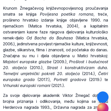
Krunom Žmegačevog književnopovijesnog proučavanja
smatra se knjiga
Povijesna poetika romana
, treće,
prošireno hrvatsko izdanje knjige objavljene 1990. na
njemačkom (Matica hrvatska, 2004), a kapitalnim
ostvarenjem kasne faze njegova djelovanja kulturološko
remek-djelo
Od Bacha do Bauhasa
(Matica hrvatska,
2006.), jedinstvena povijest njemačke kulture, književnosti,
glazbe, slikarstva, filma i znanosti, od početaka do danas.
Značajna su mu i djela objavljena u Matici hrvatskoj:
Majstori europske glazbe
(2009.),
Prošlost i budućnost
20. stoljeća
(2010.),
Strast i konstruktivizam duha.
Temeljni umjetnički pokreti 20. stoljeća
(2014.),
Četiri
europska grada
(2017.)
, Portreti gradova
(2019.) te
Vrhunski europski romani
(2021.)
.
Za svoje djelovanje akademik Viktor Žmegač dobio je
brojna priznanja i odlikovanja, među kojima se ističu
Herderova nagrada 1993., Državna nagrada za znanost