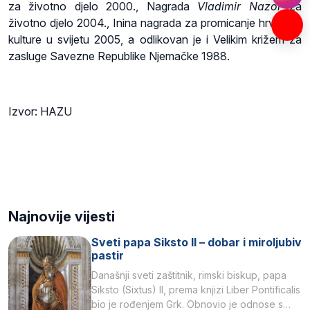
za životno djelo 2000., Nagrada
Vladimir Nazor
za
životno djelo 2004., Inina nagrada za promicanje hrvatske
kulture u svijetu 2005, a odlikovan je i Velikim križem za
zasluge Savezne Republike Njemačke 1988.
Izvor: HAZU
Najnovije vijesti
Sveti papa Siksto II – dobar i miroljubiv
pastir
Današnji sveti zaštitnik, rimski biskup, papa
Siksto (Sixtus) II, prema knjizi Liber Pontificalis
bio je rođenjem Grk. Obnovio je odnose s