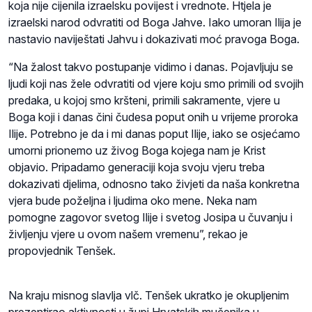
koja nije cijenila izraelsku povijest i vrednote. Htjela je
izraelski narod odvratiti od Boga Jahve. Iako umoran Ilija je
nastavio naviještati Jahvu i dokazivati moć pravoga Boga.
“Na žalost takvo postupanje vidimo i danas. Pojavljuju se
ljudi koji nas žele odvratiti od vjere koju smo primili od svojih
predaka, u kojoj smo kršteni, primili sakramente, vjere u
Boga koji i danas čini čudesa poput onih u vrijeme proroka
Ilije. Potrebno je da i mi danas poput Ilije, iako se osjećamo
umorni prionemo uz živog Boga kojega nam je Krist
objavio. Pripadamo generaciji koja svoju vjeru treba
dokazivati djelima, odnosno tako živjeti da naša konkretna
vjera bude poželjna i ljudima oko mene. Neka nam
pomogne zagovor svetog Ilije i svetog Josipa u čuvanju i
življenju vjere u ovom našem vremenu”, rekao je
propovjednik Tenšek.
Na kraju misnog slavlja vlč. Tenšek ukratko je okupljenim