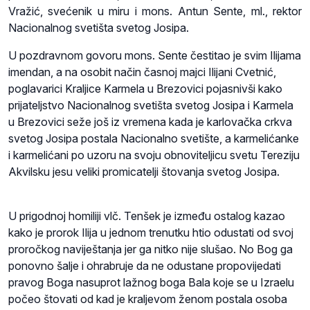
Vražić, svećenik u miru i mons. Antun Sente, ml., rektor
Nacionalnog svetišta svetog Josipa.
U pozdravnom govoru mons. Sente čestitao je svim Ilijama
imendan, a na osobit način časnoj majci Ilijani Cvetnić,
poglavarici Kraljice Karmela u Brezovici pojasnivši kako
prijateljstvo Nacionalnog svetišta svetog Josipa i Karmela
u Brezovici seže još iz vremena kada je karlovačka crkva
svetog Josipa postala Nacionalno svetište, a karmelićanke
i karmelićani po uzoru na svoju obnoviteljicu svetu Tereziju
Akvilsku jesu veliki promicatelji štovanja svetog Josipa.
U prigodnoj homiliji vlč. Tenšek je između ostalog kazao
kako je prorok Ilija u jednom trenutku htio odustati od svoj
proročkog naviještanja jer ga nitko nije slušao. No Bog ga
ponovno šalje i ohrabruje da ne odustane propovijedati
pravog Boga nasuprot lažnog boga Bala koje se u Izraelu
počeo štovati od kad je kraljevom ženom postala osoba