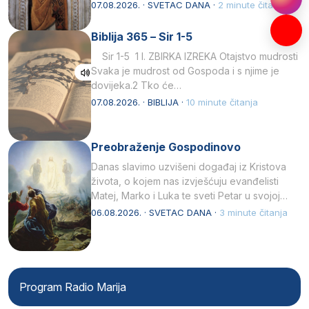
afričkim…
07.08.2026. · SVETAC DANA ·
2 minute čitanja
Biblija 365 – Sir 1-5
Sir 1-5 1 I. ZBIRKA IZREKA Otajstvo mudrosti
Svaka je mudrost od Gospoda i s njime je
dovijeka.2 Tko će…
07.08.2026. · BIBLIJA ·
10 minute čitanja
Preobraženje Gospodinovo
Danas slavimo uzvišeni događaj iz Kristova
života, o kojem nas izvješćuju evanđelisti
Matej, Marko i Luka te sveti Petar u svojoj
drugoj…
06.08.2026. · SVETAC DANA ·
3 minute čitanja
Program Radio Marija