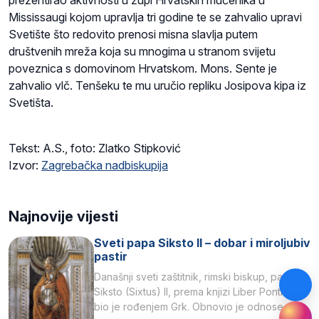
prezentirao aktivnosti u župi Hrvatskih mučenika u
Mississaugi kojom upravlja tri godine te se zahvalio upravi
Svetište što redovito prenosi misna slavlja putem
društvenih mreža koja su mnogima u stranom svijetu
poveznica s domovinom Hrvatskom. Mons. Sente je
zahvalio vlč. Tenšeku te mu uručio repliku Josipova kipa iz
Svetišta.
Tekst: A.S., foto: Zlatko Stipković
Izvor:
Zagrebačka nadbiskupija
Najnovije vijesti
Sveti papa Siksto II – dobar i miroljubiv
pastir
Današnji sveti zaštitnik, rimski biskup, papa
Siksto (Sixtus) II, prema knjizi Liber Pontificalis
bio je rođenjem Grk. Obnovio je odnose s