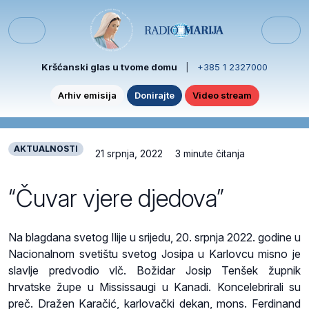
Skip to content
Skip to footer
Menu
Kršćanski glas u tvome domu
|
+385 1 2327000
Arhiv emisija
Donirajte
Video stream
AKTUALNOSTI
21 srpnja, 2022
3 minute čitanja
“Čuvar vjere djedova”
Na blagdana svetog Ilije u srijedu, 20. srpnja 2022. godine u
Nacionalnom svetištu svetog Josipa u Karlovcu misno je
slavlje predvodio vlč. Božidar Josip Tenšek župnik
hrvatske župe u Mississaugi u Kanadi. Koncelebrirali su
preč. Dražen Karačić, karlovački dekan, mons. Ferdinand