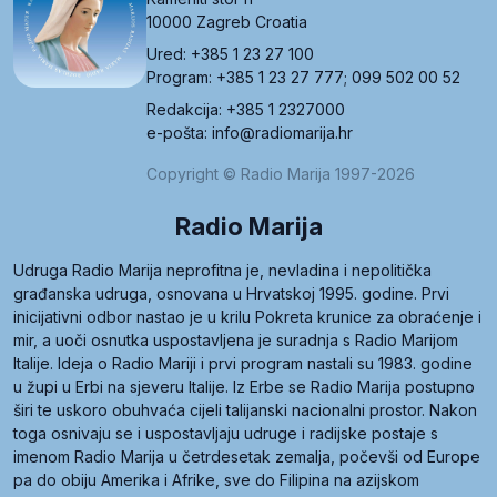
10000 Zagreb Croatia
Ured: +385 1 23 27 100
Program: +385 1 23 27 777; 099 502 00 52
Redakcija: +385 1 2327000
e-pošta: info@radiomarija.hr
Copyright © Radio Marija 1997-2026
Radio Marija
Udruga Radio Marija neprofitna je, nevladina i nepolitička
građanska udruga, osnovana u Hrvatskoj 1995. godine. Prvi
inicijativni odbor nastao je u krilu Pokreta krunice za obraćenje i
mir, a uoči osnutka uspostavljena je suradnja s Radio Marijom
Italije. Ideja o Radio Mariji i prvi program nastali su 1983. godine
u župi u Erbi na sjeveru Italije. Iz Erbe se Radio Marija postupno
širi te uskoro obuhvaća cijeli talijanski nacionalni prostor. Nakon
toga osnivaju se i uspostavljaju udruge i radijske postaje s
imenom Radio Marija u četrdesetak zemalja, počevši od Europe
pa do obiju Amerika i Afrike, sve do Filipina na azijskom