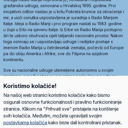
građanska udruga, osnovana u Hrvatskoj 1995. godine. Prvi
inicijativni odbor nastao je u krilu Pokreta krunice za obraćenje i
mir, a uoči osnutka uspostavljena je suradnja s Radio Marijom
Italije. Ideja o Radio Mariji i prvi program nastali su 1983. godine
u župi u Erbi na sjeveru Italije. Iz Erbe se Radio Marija postupno
širi te uskoro obuhvaća cijeli talijanski nacionalni prostor. Nakon
toga osnivaju se i uspostavljaju udruge i radijske postaje s
imenom Radio Marija u četrdesetak zemalja, počevši od Europe
pa do obiju Amerika i Afrike, sve do Filipina na azijskom
kontinentu.
Sve su nacionalne udruge utemeljene autonomno u svojim
zemljama, a međusobna su povezane preko krovne udruge
pod nazivom Svjetska obitelj Radio Marije (World Family of
Koristimo kolačiće!
Radio Maria). Svjetsku obitelj utemeljilo je sedam članica, među
kojima je i hrvatska Udruga Radio Marija.
Na našoj web stranici koristimo kolačiće kako bismo
osigurali osnovne funkcionalnosti i pravilno funkcioniranje
stranice. Klikom na "Prihvati sve" pristajete na korištenje
svih kolačića. Međutim, možete upravljati svojim
O nama
Radio
Program
Volonteri
Prijatelji
Kontakt
Pravila privatnosti
postavkama kolačića
kako biste dali kontrolirani pristanak.
Kolačići
Uvjeti korištenja