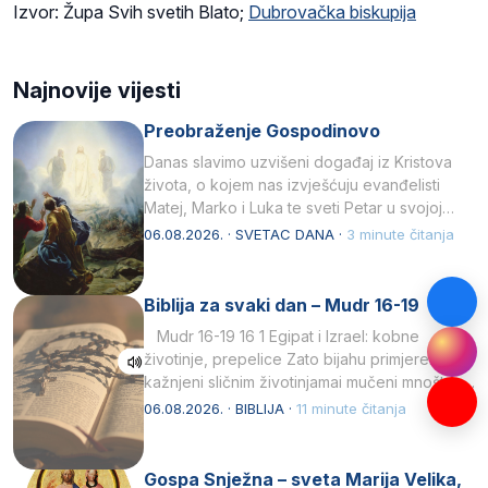
Izvor: Župa Svih svetih Blato;
Dubrovačka biskupija
Najnovije vijesti
Preobraženje Gospodinovo
Danas slavimo uzvišeni događaj iz Kristova
života, o kojem nas izvješćuju evanđelisti
Matej, Marko i Luka te sveti Petar u svojoj
drugoj…
06.08.2026. · SVETAC DANA ·
3 minute čitanja
Biblija za svaki dan – Mudr 16-19
Mudr 16-19 16 1 Egipat i Izrael: kobne
životinje, prepelice Zato bijahu primjereno
kažnjeni sličnim životinjamai mučeni mnoštvom
kukaca.2 A narod…
06.08.2026. · BIBLIJA ·
11 minute čitanja
Gospa Snježna – sveta Marija Velika,