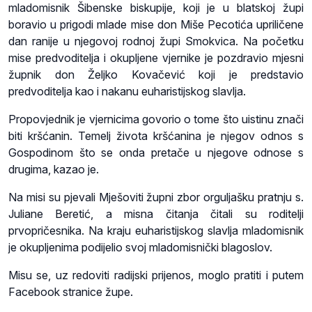
mladomisnik Šibenske biskupije, koji je u blatskoj župi
boravio u prigodi mlade mise don Miše Pecotića upriličene
dan ranije u njegovoj rodnoj župi Smokvica. Na početku
mise predvoditelja i okupljene vjernike je pozdravio mjesni
župnik don Željko Kovačević koji je predstavio
predvoditelja kao i nakanu euharistijskog slavlja.
Propovjednik je vjernicima govorio o tome što uistinu znači
biti kršćanin. Temelj života kršćanina je njegov odnos s
Gospodinom što se onda pretače u njegove odnose s
drugima, kazao je.
Na misi su pjevali Mješoviti župni zbor orguljašku pratnju s.
Juliane Beretić, a misna čitanja čitali su roditelji
prvopričesnika. Na kraju euharistijskog slavlja mladomisnik
je okupljenima podijelio svoj mladomisnički blagoslov.
Misu se, uz redoviti radijski prijenos, moglo pratiti i putem
Facebook stranice župe.