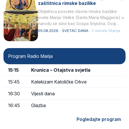
zaštitnica rimske bazilike
Obljetnica posvete slavne rimske bazilike
svete Marije Velike (Santa Maria Maggiore) u
narodu se slavi kao Gospa Snježna. Ovaj
naziv, Sancta Maria…
05.08.2026. · SVETAC DANA ·
2 minute čitanja
Program Radio Marija
15:15
Krunica – Otajstva svjetla
15:45
Katekizam Katoličke Crkve
16:30
Vijesti dana
16:45
Glazba
Pogledajte program