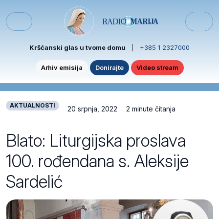
Skip to content
Skip to footer
Menu
Kršćanski glas u tvome domu
|
+385 1 2327000
Arhiv emisija
Donirajte
Video stream
AKTUALNOSTI
20 srpnja, 2022
2 minute čitanja
Blato: Liturgijska proslava
100. rođendana s. Aleksije
Sardelić