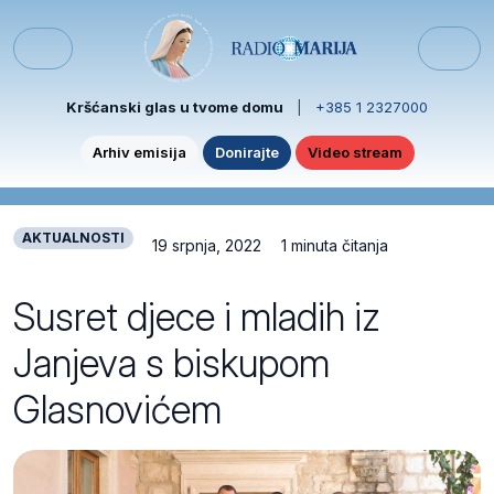
Skip to content
Skip to footer
Menu
Kršćanski glas u tvome domu
|
+385 1 2327000
Arhiv emisija
Donirajte
Video stream
AKTUALNOSTI
19 srpnja, 2022
1 minuta čitanja
Susret djece i mladih iz
Janjeva s biskupom
Glasnovićem