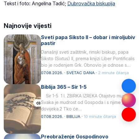
Tekst i foto: Angelina Tadić;
Dubrovačka biskupija
Najnovije vijesti
Sveti papa Siksto II – dobar i miroljubiv
pastir
Današnji sveti zaštitnik, rimski biskup, papa
Siksto (Sixtus) II, prema knjizi Liber Pontificalis
bio je rođenjem Grk. Obnovio je odnose s
afričkim…
07.08.2026. · SVETAC DANA ·
2 minute čitanja
Biblija 365 – Sir 1-5
Sir 1-5 1 I. ZBIRKA IZREKA Otajstvo mudrosti
Svaka je mudrost od Gospoda i s njime je
dovijeka.2 Tko će…
07.08.2026. · BIBLIJA ·
10 minute čitanja
Preobraženje Gospodinovo