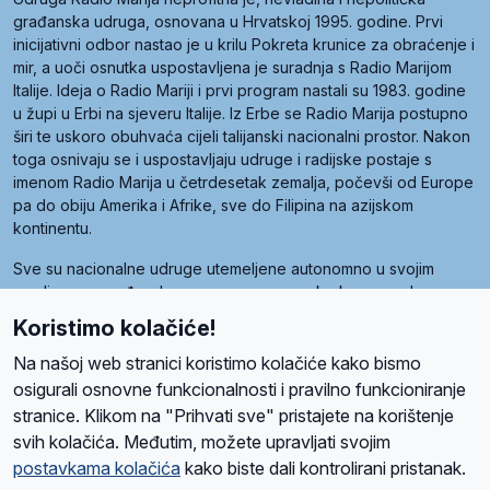
građanska udruga, osnovana u Hrvatskoj 1995. godine. Prvi
inicijativni odbor nastao je u krilu Pokreta krunice za obraćenje i
mir, a uoči osnutka uspostavljena je suradnja s Radio Marijom
Italije. Ideja o Radio Mariji i prvi program nastali su 1983. godine
u župi u Erbi na sjeveru Italije. Iz Erbe se Radio Marija postupno
širi te uskoro obuhvaća cijeli talijanski nacionalni prostor. Nakon
toga osnivaju se i uspostavljaju udruge i radijske postaje s
imenom Radio Marija u četrdesetak zemalja, počevši od Europe
pa do obiju Amerika i Afrike, sve do Filipina na azijskom
kontinentu.
Sve su nacionalne udruge utemeljene autonomno u svojim
zemljama, a međusobna su povezane preko krovne udruge
pod nazivom Svjetska obitelj Radio Marije (World Family of
Koristimo kolačiće!
Radio Maria). Svjetsku obitelj utemeljilo je sedam članica, među
kojima je i hrvatska Udruga Radio Marija.
Na našoj web stranici koristimo kolačiće kako bismo
osigurali osnovne funkcionalnosti i pravilno funkcioniranje
stranice. Klikom na "Prihvati sve" pristajete na korištenje
svih kolačića. Međutim, možete upravljati svojim
O nama
Radio
Program
Volonteri
Prijatelji
Kontakt
Pravila privatnosti
postavkama kolačića
kako biste dali kontrolirani pristanak.
Kolačići
Uvjeti korištenja