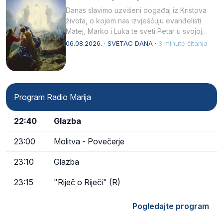
Danas slavimo uzvišeni događaj iz Kristova
života, o kojem nas izvješćuju evanđelisti
Matej, Marko i Luka te sveti Petar u svojoj
drugoj…
06.08.2026. · SVETAC DANA ·
3 minute čitanja
Program Radio Marija
22:40
Glazba
23:00
Molitva - Povečerje
23:10
Glazba
23:15
"Riječ o Riječi" (R)
Pogledajte program