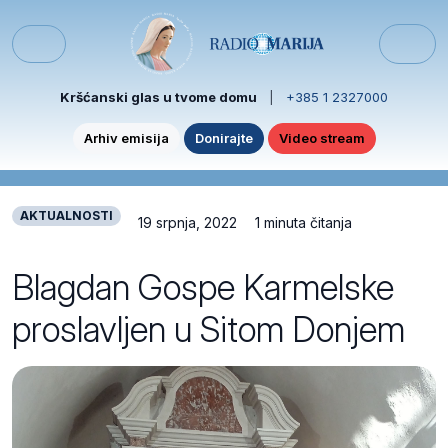
Skip to content
Skip to footer
Menu
Kršćanski glas u tvome domu
|
+385 1 2327000
Arhiv emisija
Donirajte
Video stream
AKTUALNOSTI
19 srpnja, 2022
1 minuta čitanja
Blagdan Gospe Karmelske
proslavljen u Sitom Donjem