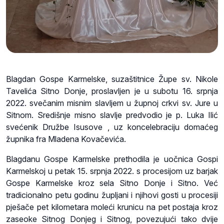
Blagdan Gospe Karmelske, suzaštitnice Župe sv. Nikole
Tavelića Sitno Donje, proslavljen je u subotu 16. srpnja
2022. svečanim misnim slavljem u župnoj crkvi sv. Jure u
Sitnom. Središnje misno slavlje predvodio je p. Luka Ilić
svećenik Družbe Isusove , uz koncelebraciju domaćeg
župnika fra Mladena Kovačevića.
Blagdanu Gospe Karmelske prethodila je uočnica Gospi
Karmelskoj u petak 15. srpnja 2022. s procesijom uz barjak
Gospe Karmelske kroz sela Sitno Donje i Sitno. Već
tradicionalno petu godinu župljani i njihovi gosti u procesiji
pješače pet kilometara moleći krunicu na pet postaja kroz
zaseoke Sitnog Donjeg i Sitnog, povezujući tako dvije