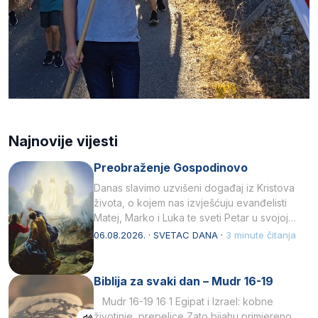
Najnovije vijesti
Preobraženje Gospodinovo
Danas slavimo uzvišeni događaj iz Kristova
života, o kojem nas izvješćuju evanđelisti
Matej, Marko i Luka te sveti Petar u svojoj
drugoj…
06.08.2026. · SVETAC DANA ·
3 minute čitanja
Biblija za svaki dan – Mudr 16-19
Mudr 16-19 16 1 Egipat i Izrael: kobne
životinje, prepelice Zato bijahu primjereno