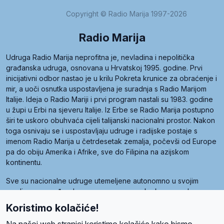
Copyright © Radio Marija 1997-2026
Radio Marija
Udruga Radio Marija neprofitna je, nevladina i nepolitička
građanska udruga, osnovana u Hrvatskoj 1995. godine. Prvi
inicijativni odbor nastao je u krilu Pokreta krunice za obraćenje i
mir, a uoči osnutka uspostavljena je suradnja s Radio Marijom
Italije. Ideja o Radio Mariji i prvi program nastali su 1983. godine
u župi u Erbi na sjeveru Italije. Iz Erbe se Radio Marija postupno
širi te uskoro obuhvaća cijeli talijanski nacionalni prostor. Nakon
toga osnivaju se i uspostavljaju udruge i radijske postaje s
imenom Radio Marija u četrdesetak zemalja, počevši od Europe
pa do obiju Amerika i Afrike, sve do Filipina na azijskom
kontinentu.
Sve su nacionalne udruge utemeljene autonomno u svojim
zemljama, a međusobna su povezane preko krovne udruge
pod nazivom Svjetska obitelj Radio Marije (World Family of
Koristimo kolačiće!
Radio Maria). Svjetsku obitelj utemeljilo je sedam članica, među
kojima je i hrvatska Udruga Radio Marija.
Na našoj web stranici koristimo kolačiće kako bismo