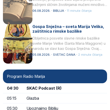
kažnjeni sličnim životinjamai mučeni mnoštvom
kukaca.2 A narod…
06.08.2026. · BIBLIJA ·
11 minute čitanja
Gospa Snježna – sveta Marija Velika,
zaštitnica rimske bazilike
Obljetnica posvete slavne rimske bazilike
svete Marije Velike (Santa Maria Maggiore) u
narodu se slavi kao Gospa Snježna. Ovaj
naziv, Sancta Maria…
05.08.2026. · SVETAC DANA ·
2 minute čitanja
Program Radio Marija
04:30
SKAC Podcast (R)
05:15
Glazba
05:30
Upoznajmo Bibliju