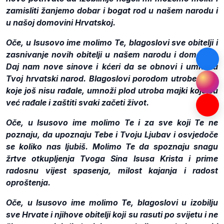
zamisliti žanjemo dobar i bogat rod u našem narodu i
u našoj domovini Hrvatskoj.
Oče, u Isusovo ime molimo Te, blagoslovi sve obitelji i
zasnivanje novih obitelji u našem narodu i domovini.
Daj nam nove sinove i kćeri da se obnovi i umnaža
Tvoj hrvatski narod. Blagoslovi porodom utrobe žena
koje još nisu rađale, umnoži plod utroba majki koje su
već rađale i zaštiti svaki začeti život.
Oče, u Isusovo ime molimo Te i za sve koji Te ne
poznaju, da upoznaju Tebe i Tvoju Ljubav i osvjedoče
se koliko nas ljubiš. Molimo Te da spoznaju snagu
žrtve otkupljenja Tvoga Sina Isusa Krista i prime
radosnu vijest spasenja, milost kajanja i radost
oproštenja.
Oče, u Isusovo ime molimo Te, blagoslovi u izobilju
sve Hrvate i njihove obitelji koji su rasuti po svijetu i ne