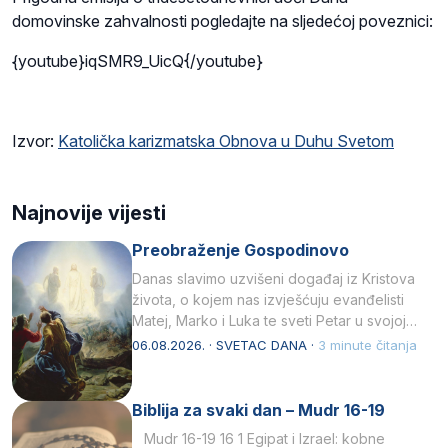
domovinske zahvalnosti pogledajte na sljedećoj poveznici:
{youtube}iqSMR9_UicQ{/youtube}
Izvor:
Katolička karizmatska Obnova u Duhu Svetom
Najnovije vijesti
Preobraženje Gospodinovo
Danas slavimo uzvišeni događaj iz Kristova
života, o kojem nas izvješćuju evanđelisti
Matej, Marko i Luka te sveti Petar u svojoj
drugoj…
06.08.2026. · SVETAC DANA ·
3 minute čitanja
Biblija za svaki dan – Mudr 16-19
Mudr 16-19 16 1 Egipat i Izrael: kobne