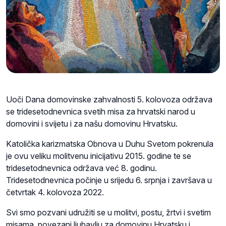
Uoči Dana domovinske zahvalnosti 5. kolovoza održava
se t
ridesetodnevnica svetih misa za hrvatski narod u
domovini i svijetu i za našu domovinu Hrvatsku.
Katolička karizmatska Obnova u Duhu Svetom pokrenula
je ovu veliku molitvenu inicijativu 2015. godine te se
tridesetodnevnica održava već 8. godinu.
Tridesetodnevnica počinje u srijedu 6. srpnja i završava u
četvrtak 4. kolovoza 2022.
Svi smo pozvani udružiti se u molitvi, postu, žrtvi i svetim
misama, povezani ljubavlju za domovinu Hrvatsku i