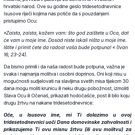
hrvatski narod. Ove su godine geslo tridesetodnevnice
Isusove riječi kojima nas potiče da s pouzdanjem
pristupimo Ocu:
»Zaista, zaista, kažem vam: što god zaištete u Oca, dat
će vam u moje ime. Dosad niste iskali ništa u moje ime.
Ištite i primit ćete da radost vaša bude potpuna! « (Ivan
16, 23-24).
Da bismo primili i da naša radost bude potpuna, važna je
svaka i najmanja molitva i osobni doprinos. Oni koji nisu u
mogućnosti sudjelovati na slavljima svetih misa tijekom 30
dana mogu moliti krunicu ili neku drugu pobožnost, izmoliti
Slava Ocu ili Očenaš, prikazati hodočašće, post ili bilo koju
drugu žrtvu na nakane tridesetodnevnice:
Oče, u Isusovo ime, mi Ti dolazimo u ovoj
tridesetodnevnici uoči Dana domovinske zahvalnosti i
prikazujemo Ti ovu misnu žrtvu (ili ovu molitvu) za