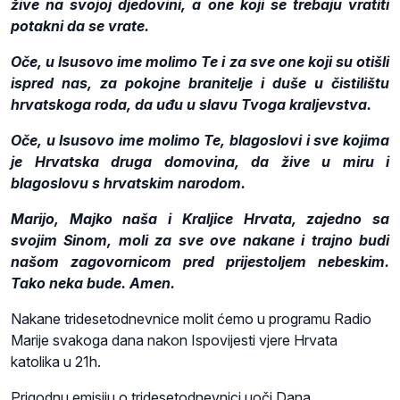
žive na svojoj djedovini, a one koji se trebaju vratiti
potakni da se vrate.
Oče, u Isusovo ime molimo Te i za sve one koji su otišli
ispred nas, za pokojne branitelje i duše u čistilištu
hrvatskoga roda, da uđu u slavu Tvoga kraljevstva.
Oče, u Isusovo ime molimo Te, blagoslovi i sve kojima
je Hrvatska druga domovina, da žive u miru i
blagoslovu s hrvatskim narodom.
Marijo, Majko naša i Kraljice Hrvata, zajedno sa
svojim Sinom, moli za sve ove nakane i trajno budi
našom zagovornicom pred prijestoljem nebeskim.
Tako neka bude. Amen.
Nakane tridesetodnevnice molit ćemo u programu Radio
Marije svakoga dana nakon Ispovijesti vjere Hrvata
katolika u 21h.
Prigodnu emisiju o tridesetodnevnici uoči Dana