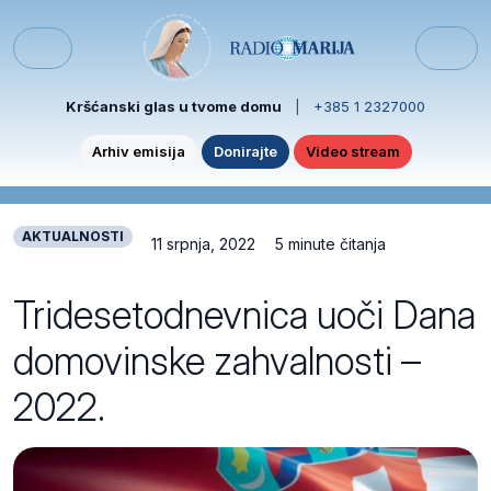
Skip to content
Skip to footer
Menu
Kršćanski glas u tvome domu
|
+385 1 2327000
Arhiv emisija
Donirajte
Video stream
AKTUALNOSTI
11 srpnja, 2022
5 minute čitanja
Tridesetodnevnica uoči Dana
domovinske zahvalnosti –
2022.