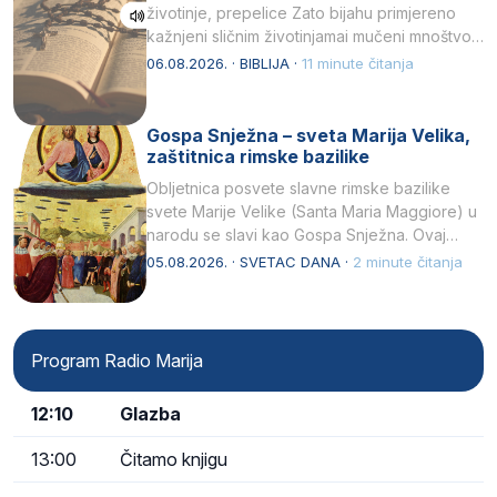
životinje, prepelice Zato bijahu primjereno
kažnjeni sličnim životinjamai mučeni mnoštvom
kukaca.2 A narod…
06.08.2026. · BIBLIJA ·
11 minute čitanja
Gospa Snježna – sveta Marija Velika,
zaštitnica rimske bazilike
Obljetnica posvete slavne rimske bazilike
svete Marije Velike (Santa Maria Maggiore) u
narodu se slavi kao Gospa Snježna. Ovaj
naziv, Sancta Maria…
05.08.2026. · SVETAC DANA ·
2 minute čitanja
Program Radio Marija
12:10
Glazba
13:00
Čitamo knjigu