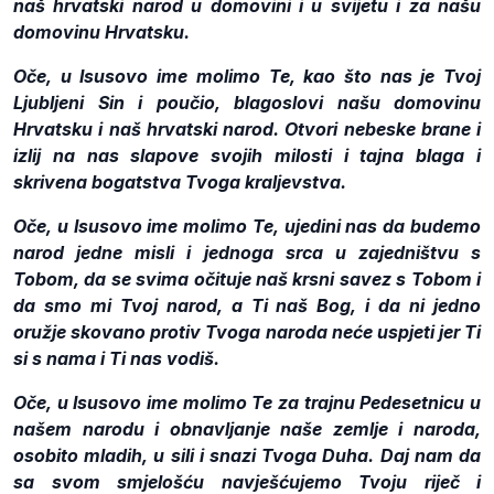
naš hrvatski narod u domovini i u svijetu i za našu
domovinu Hrvatsku.
Oče, u Isusovo ime molimo Te, kao što nas je Tvoj
Ljubljeni Sin i poučio, blagoslovi našu domovinu
Hrvatsku i naš hrvatski narod. Otvori nebeske brane i
izlij na nas slapove svojih milosti i tajna blaga i
skrivena bogatstva Tvoga kraljevstva.
Oče, u Isusovo ime molimo Te, ujedini nas da budemo
narod jedne misli i jednoga srca u zajedništvu s
Tobom, da se svima očituje naš krsni savez s Tobom i
da smo mi Tvoj narod, a Ti naš Bog, i da ni jedno
oružje skovano protiv Tvoga naroda neće uspjeti jer Ti
si s nama i Ti nas vodiš.
Oče, u Isusovo ime molimo Te za trajnu Pedesetnicu u
našem narodu i obnavljanje naše zemlje i naroda,
osobito mladih, u sili i snazi Tvoga Duha. Daj nam da
sa svom smjelošću navješćujemo Tvoju riječ i