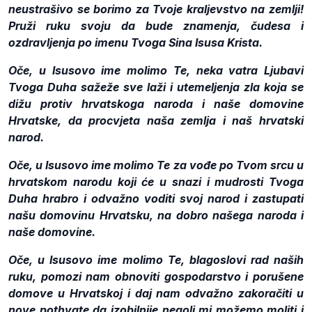
neustrašivo se borimo za Tvoje kraljevstvo na zemlji!
Pruži ruku svoju da bude znamenja, čudesa i
ozdravljenja po imenu Tvoga Sina Isusa Krista.
Oče, u Isusovo ime molimo Te, neka vatra Ljubavi
Tvoga Duha sažeže sve laži i utemeljenja zla koja se
dižu protiv hrvatskoga naroda i naše domovine
Hrvatske, da procvjeta naša zemlja i naš hrvatski
narod.
Oče, u Isusovo ime molimo Te za vođe po Tvom srcu u
hrvatskom narodu koji će u snazi i mudrosti Tvoga
Duha hrabro i odvažno voditi svoj narod i zastupati
našu domovinu Hrvatsku, na dobro našega naroda i
naše domovine.
Oče, u Isusovo ime molimo Te, blagoslovi rad naših
ruku, pomozi nam obnoviti gospodarstvo i porušene
domove u Hrvatskoj i daj nam odvažno zakoračiti u
nove pothvate da izobilnije negoli mi možemo moliti i