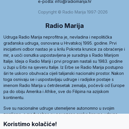
e-pošta: info@radiomarija.hr
Copyright © Radio Marija 1997-2026
Radio Marija
Udruga Radio Marija neprofitna je, nevladina i nepolitička
građanska udruga, osnovana u Hrvatskoj 1995. godine. Prvi
inicijativni odbor nastao je u krilu Pokreta krunice za obraćenje i
mir, a uoči osnutka uspostavljena je suradnja s Radio Marijom
Italije. Ideja o Radio Mariji i prvi program nastali su 1983. godine
u župi u Erbi na sjeveru Italije. Iz Erbe se Radio Marija postupno
širi te uskoro obuhvaća cijeli talijanski nacionalni prostor. Nakon
toga osnivaju se i uspostavljaju udruge i radijske postaje s
imenom Radio Marija u četrdesetak zemalja, počevši od Europe
pa do obiju Amerika i Afrike, sve do Filipina na azijskom
kontinentu.
Sve su nacionalne udruge utemeljene autonomno u svojim
zemljama, a međusobna su povezane preko krovne udruge
pod nazivom Svjetska obitelj Radio Marije (World Family of
Koristimo kolačiće!
Radio Maria). Svjetsku obitelj utemeljilo je sedam članica, među