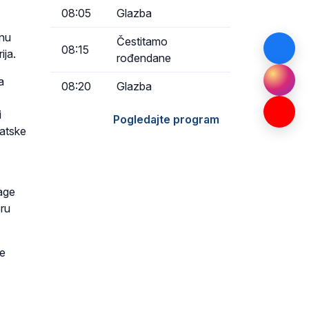
08:05
Glazba
inu
Čestitamo
08:15
ija.
rođendane
a
08:20
Glazba
i
Pogledajte program
vatske
rage
oru
že