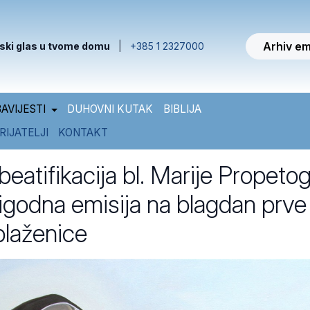
Arhiv em
ski glas u tvome domu
|
+385 1 2327000
AVIJESTI
DUHOVNI KUTAK
BIBLIJA
RIJATELJI
KONTAKT
beatifikacija bl. Marije Propeto
rigodna emisija na blagdan prve
blaženice