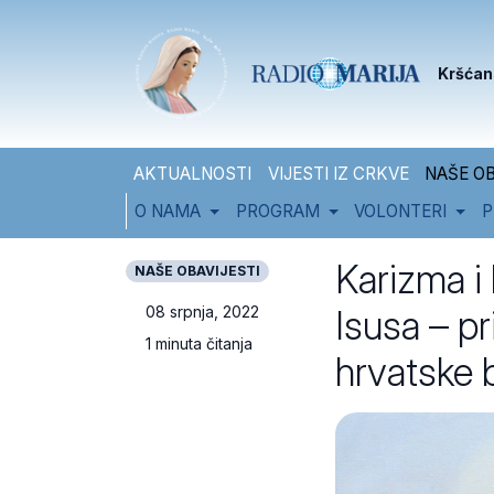
Skip to content
Skip to footer
Kršćan
AKTUALNOSTI
VIJESTI IZ CRKVE
NAŠE OB
O NAMA
PROGRAM
VOLONTERI
P
Karizma i 
NAŠE OBAVIJESTI
Isusa – p
08 srpnja, 2022
1 minuta čitanja
hrvatske 