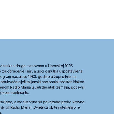
građanska udruga, osnovana u Hrvatskoj 1995.
ce za obraćenje i mir, a uoči osnutka uspostavljena
 program nastali su 1983. godine u župi u Erbi na
 obuhvaća cijeli talijanski nacionalni prostor. Nakon
 imenom Radio Marija u četrdesetak zemalja, počevši
ijskom kontinentu.
zemljama, a međusobna su povezane preko krovne
y of Radio Maria). Svjetsku obitelj utemeljilo je
a.