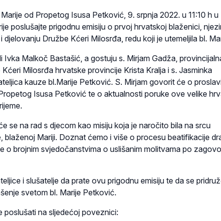
rije od Propetog Isusa Petković, 9. srpnja 2022. u 11:10 h u
e poslušajte prigodnu emisiju o prvoj hrvatskoj blaženici, njez
djelovanju Družbe Kćeri Milosrđa, redu koji je utemeljila bl. Mar
di Ivka Malkoč Bastašić, a
gostuju s. Mirjam Gadža, provincijaln
Kćeri Milosrđa hrvatske provincije Krista Kralja i s. Jasminka
eljica kauze bl.Marije Petković. S. Mirjam govorit će o proslav
Propetog Isusa Petković te o aktualnosti poruke ove velike hr
rijeme.
e se na rad s djecom kao misiju koja je naročito bila na srcu
be, blaženoj Mariji. Doznat ćemo i više o procesu beatifikacije d
te o brojnim svjedočanstvima o uslišanim molitvama po zagov
ljice i slušatelje da prate ovu prigodnu emisiju te da se pridru
šenje svetom bl. Marije Petković.
e poslušati na sljedećoj poveznici: