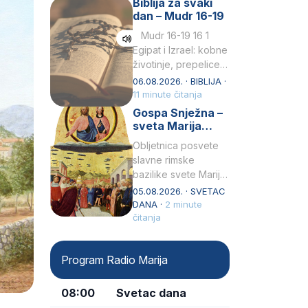
Biblija za svaki
Petar u svojoj
dan – Mudr 16-19
drugoj…
Mudr 16-19 16 1
Egipat i Izrael: kobne
životinje, prepelice
Zato bijahu
06.08.2026. · BIBLIJA ·
primjereno kažnjeni
11 minute čitanja
sličnim životinjamai
Gospa Snježna –
mučeni mnoštvom
sveta Marija
kukaca.2 A narod…
Velika, zaštitnica
Obljetnica posvete
rimske bazilike
slavne rimske
bazilike svete Marije
Velike (Santa Maria
05.08.2026. · SVETAC
Maggiore) u narodu
DANA ·
2 minute
se slavi kao Gospa
čitanja
Snježna. Ovaj naziv,
Sancta Maria…
Program Radio Marija
08:00
Svetac dana