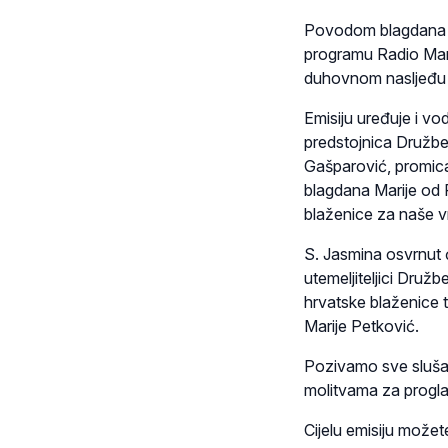
Povodom blagdana Ma
programu Radio Marij
duhovnom nasljeđu i 
Emisiju uređuje i vo
predstojnica Družbe 
Gašparović, promicat
blagdana Marije od 
blaženice za naše v
S. Jasmina osvrnut ć
utemeljiteljici Druž
hrvatske blaženice 
Marije Petković.
Pozivamo sve slušate
molitvama za progla
Cijelu emisiju možet