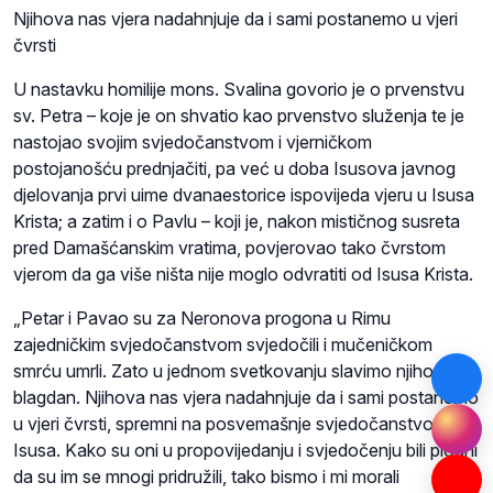
Njihova nas vjera nadahnjuje da i sami postanemo u vjeri
čvrsti
U nastavku homilije mons. Svalina govorio je o prvenstvu
sv. Petra – koje je on shvatio kao prvenstvo služenja te je
nastojao svojim svjedočanstvom i vjerničkom
postojanošću prednjačiti, pa već u doba Isusova javnog
djelovanja prvi uime dvanaestorice ispovijeda vjeru u Isusa
Krista; a zatim i o Pavlu – koji je, nakon mističnog susreta
pred Damašćanskim vratima, povjerovao tako čvrstom
vjerom da ga više ništa nije moglo odvratiti od Isusa Krista.
„Petar i Pavao su za Neronova progona u Rimu
zajedničkim svjedočanstvom svjedočili i mučeničkom
smrću umrli. Zato u jednom svetkovanju slavimo njihov
blagdan. Njihova nas vjera nadahnjuje da i sami postanemo
u vjeri čvrsti, spremni na posvemašnje svjedočanstvo za
Isusa. Kako su oni u propovijedanju i svjedočenju bili plodni
da su im se mnogi pridružili, tako bismo i mi morali