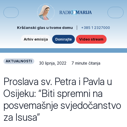
Skip to content
Skip to footer
Menu
Kršćanski glas u tvome domu
|
+385 1 2327000
Arhiv emisija
Donirajte
Video stream
AKTUALNOSTI
30 lipnja, 2022
7 minute čitanja
Proslava sv. Petra i Pavla u
Osijeku: “Biti spremni na
posvemašnje svjedočanstvo
za Isusa”