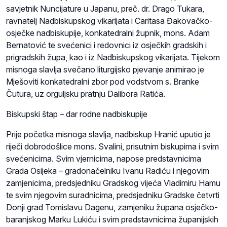
savjetnik Nuncijature u Japanu, preč. dr. Drago Tukara,
ravnatelj Nadbiskupskog vikarijata i Caritasa Đakovačko-
osječke nadbiskupije, konkatedralni župnik, mons. Adam
Bernatović te svećenici i redovnici iz osječkih gradskih i
prigradskih župa, kao i iz Nadbiskupskog vikarijata. Tijekom
misnoga slavlja svečano liturgijsko pjevanje animirao je
Mješoviti konkatedralni zbor pod vodstvom s. Branke
Čutura, uz orguljsku pratnju Dalibora Ratića.
Biskupski štap – dar rodne nadbiskupije
Prije početka misnoga slavlja, nadbiskup Hranić uputio je
riječi dobrodošlice mons. Svalini, prisutnim biskupima i svim
svećenicima. Svim vjernicima, napose predstavnicima
Grada Osijeka – gradonačelniku Ivanu Radiću i njegovim
zamjenicima, predsjedniku Gradskog vijeća Vladimiru Hamu
te svim njegovim suradnicima, predsjedniku Gradske četvrti
Donji grad Tomislavu Dagenu, zamjeniku župana osječko-
baranjskog Marku Lukiću i svim predstavnicima županijskih