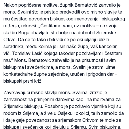
Nakon popričesne molitve, župnik Bernatović zahvalio je
mons. Svalini što je pristao predvoditi ovo misno slavlje te
mu čestitao povodom biskupskog imenovanja i biskupskog
ređenja, rekavši: „Čestitamo vam, uz molitvu – da svoju
službu Bogu obavljate što bolje i na dobrobit Srijemske
Crkve. Da će to tako i biti vidi se po okupljanju bližih
suradnika, među kojima je i sin naše župe, vaš kancelar,
vlč. Tomislav Lasić kojega također pozdravljam i čestitam
mu.“ Mons. Bernatović zahvalio je na prisutnosti i svim
biskupima i svećenicima, a mons. Svalini je zatim, uime
konkatedralne župne zajednice, uručen i prigodan dar –
biskupski prsni križ.
Završavajući misno slavlje mons. Svalina izrazio je
zahvalnost na primljenim darovima kao i na molitvama za
Srijemsku biskupiju. Posebno je pozdravio vjernike koji su
rodom iz Srijema, a žive u Osijeku i okolici, te ih zamolio da
i dalje gaje povezanost sa srijemskom Crkvom te mole za
biskupe i svećenike koji djeluju u Srijemu. Svim biskupima,