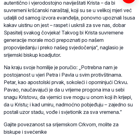
autentično i vjerodostojno naviještati Krista – da bi
suvremeni kršćanski naraštaji, koji su se u velikoj mjeri već
udaljili od samog izvora evanđelja, ponovno upoznali Isusa
kakav uistinu on jest – raspet i uskrsli za sve nas, dobar
Spasitelj svakog čovjeka! Takvog bi Krista suvremene
generacije morale moći prepoznati po našem
propovijedanju i preko našeg svjedočenja“, naglasio je
srijemski biskup koadjutor.
Na kraju svoje homilije je poručio: „Potrebna nam je
postojanost u vjeri Petra i Pavla u svim protivštinama.
Petar, kao apostolski prvak, sokoleći i opominjući Crkvu.
Pavao, naučavajući je da u vrijeme progona ima u sebi
snagu Kristovu, da vjernici sve mogu u onom koji ih krijepi,
da u Kristu; i kad umiru, nadmoćno pobjeđuju – zajedno su
postali uzor stadu, vođe i svjetionik za sva vremena.”
Gajite povezanost sa srijemskom Crkvom, molite za
biskupe i svećenike