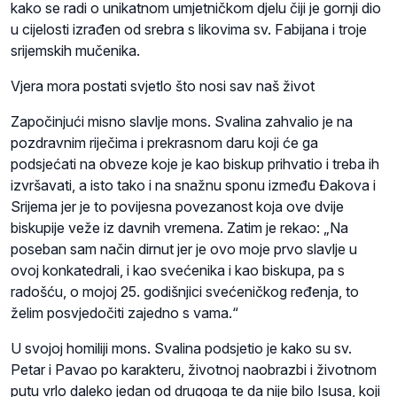
kako se radi o unikatnom umjetničkom djelu čiji je gornji dio
u cijelosti izrađen od srebra s likovima sv. Fabijana i troje
srijemskih mučenika.
Vjera mora postati svjetlo što nosi sav naš život
Započinjući misno slavlje mons. Svalina zahvalio je na
pozdravnim riječima i prekrasnom daru koji će ga
podsjećati na obveze koje je kao biskup prihvatio i treba ih
izvršavati, a isto tako i na snažnu sponu između Đakova i
Srijema jer je to povijesna povezanost koja ove dvije
biskupije veže iz davnih vremena. Zatim je rekao: „Na
poseban sam način dirnut jer je ovo moje prvo slavlje u
ovoj konkatedrali, i kao svećenika i kao biskupa, pa s
radošću, o mojoj 25. godišnjici svećeničkog ređenja, to
želim posvjedočiti zajedno s vama.“
U svojoj homiliji mons. Svalina podsjetio je kako su sv.
Petar i Pavao po karakteru, životnoj naobrazbi i životnom
putu vrlo daleko jedan od drugoga te da nije bilo Isusa, koji