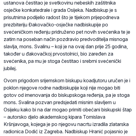
ustanova čestitao je svetkovinu nebeskih zaštitnika
osječke konkatedrale i grada Osijeka. Nadbiskup je s
prisutnima podijelio radost što je tijekom prijepodneva
prezbiteriju Đakovačko-osječke nadbiskupije po
svećeničkom ređenju pridruženo pet novih svećenika te je
zatim na poseban način pozdravio predvoditelja misnoga
slavlja, mons. Svalinu – koji je na ovaj dan prije 25 godina,
također u đakovačkoj prvostolnici, bio zaređen za
svećenika, pa mu je stoga čestitao i srebrni svećenički
jubilej.
Ovom prigodom srijemskom biskupu koadjutoru uručen je i
poklon njegove rodne nadbiskupije koji nije mogao biti
gotov od imenovanja do biskupskoga ređenja, pa je stoga
mons. Svalina pozvan predsjedati misnim slavljem u
Osijeku kako bi na dar mogao primiti obećani biskupski štap
– autorsko djelo akademskog kipara Tomislava
Kršnjavoga, kojega je po njegovu nacrtu izradila zlatarska
radionica Dodić iz Zagreba. Nadbiskup Hranić pojasnio je