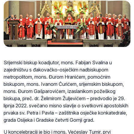
Srijemski biskup koadjutor, mons. Fabijan Svalina u
zajedništvu s đakovačko-osječkim nadbiskupom
metropolitom, mons. Đurom Hranićem, pomoćnim
biskupom, mons. Ivanom Ćurićem, srijemskim biskupom,
mons. Đurom Gašparovićem, izaslanikom požeškog
biskupa, preč. dr. Želimirom Žuljevićem – predvodio je 29.
lipnja 2022. svečano misno slavlje o svetkovni apostolskih
prvaka sv. Petra i Pavla – zaštitnika osječke konkatedrale,
grada Osijeka i Gradske četvrti Gornji grad.
U koncelebraciji je bio i mons. Većeslav Tumir, prvi