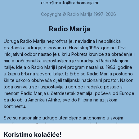
e-pošta: info@radiomarija.hr
Copyright © Radio Marija 1997-2026
Radio Marija
Udruga Radio Marija neprofitna je, nevladina i nepolitička
građanska udruga, osnovana u Hrvatskoj 1995. godine. Prvi
inicijativni odbor nastao je u krilu Pokreta krunice za obraćenje i
mir, a uoči osnutka uspostavljena je suradnja s Radio Marijom
Italije. Ideja o Radio Mariji i prvi program nastali su 1983. godine
u župi u Erbi na sjeveru Italije. Iz Erbe se Radio Marija postupno
širi te uskoro obuhvaća cijeli talijanski nacionalni prostor. Nakon
toga osnivaju se i uspostavljaju udruge i radijske postaje s
imenom Radio Marija u četrdesetak zemalja, počevši od Europe
pa do obiju Amerika i Afrike, sve do Filipina na azijskom
kontinentu.
Sve su nacionalne udruge utemeljene autonomno u svojim
zemljama, a međusobna su povezane preko krovne udruge
pod nazivom Svjetska obitelj Radio Marije (World Family of
Koristimo kolačiće!
Radio Maria). Svjetsku obitelj utemeljilo je sedam članica, među