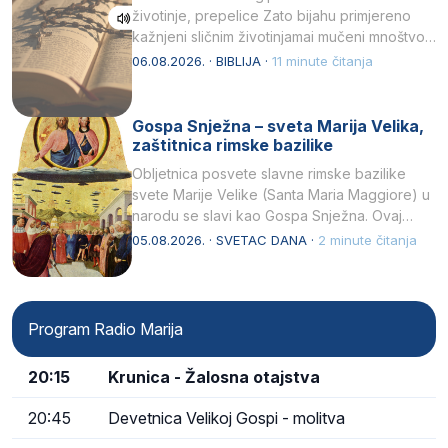
životinje, prepelice Zato bijahu primjereno
kažnjeni sličnim životinjamai mučeni mnoštvom
kukaca.2 A narod…
06.08.2026. · BIBLIJA ·
11 minute čitanja
Gospa Snježna – sveta Marija Velika,
zaštitnica rimske bazilike
Obljetnica posvete slavne rimske bazilike
svete Marije Velike (Santa Maria Maggiore) u
narodu se slavi kao Gospa Snježna. Ovaj
naziv, Sancta Maria…
05.08.2026. · SVETAC DANA ·
2 minute čitanja
Program Radio Marija
20:15
Krunica - Žalosna otajstva
20:45
Devetnica Velikoj Gospi - molitva