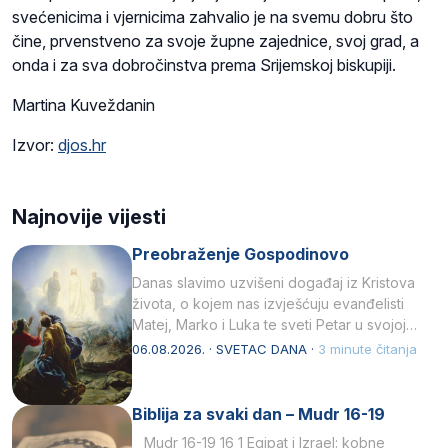
svećenicima i vjernicima zahvalio je na svemu dobru što
čine, prvenstveno za svoje župne zajednice, svoj grad, a
onda i za sva dobročinstva prema Srijemskoj biskupiji.
Martina Kuveždanin
Izvor:
djos.hr
Najnovije vijesti
Preobraženje Gospodinovo
Danas slavimo uzvišeni događaj iz Kristova
života, o kojem nas izvješćuju evanđelisti
Matej, Marko i Luka te sveti Petar u svojoj
drugoj…
06.08.2026. · SVETAC DANA ·
3 minute čitanja
Biblija za svaki dan – Mudr 16-19
Mudr 16-19 16 1 Egipat i Izrael: kobne