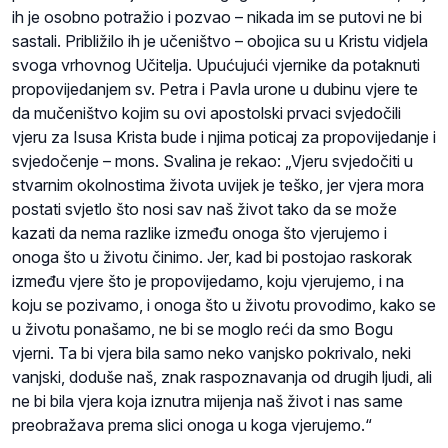
ih je osobno potražio i pozvao – nikada im se putovi ne bi
sastali. Približilo ih je učeništvo – obojica su u Kristu vidjela
svoga vrhovnog Učitelja. Upućujući vjernike da potaknuti
propovijedanjem sv. Petra i Pavla urone u dubinu vjere te
da mučeništvo kojim su ovi apostolski prvaci svjedočili
vjeru za Isusa Krista bude i njima poticaj za propovijedanje i
svjedočenje – mons. Svalina je rekao: „Vjeru svjedočiti u
stvarnim okolnostima života uvijek je teško, jer vjera mora
postati svjetlo što nosi sav naš život tako da se može
kazati da nema razlike između onoga što vjerujemo i
onoga što u životu činimo. Jer, kad bi postojao raskorak
između vjere što je propovijedamo, koju vjerujemo, i na
koju se pozivamo, i onoga što u životu provodimo, kako se
u životu ponašamo, ne bi se moglo reći da smo Bogu
vjerni. Ta bi vjera bila samo neko vanjsko pokrivalo, neki
vanjski, doduše naš, znak raspoznavanja od drugih ljudi, ali
ne bi bila vjera koja iznutra mijenja naš život i nas same
preobražava prema slici onoga u koga vjerujemo.“