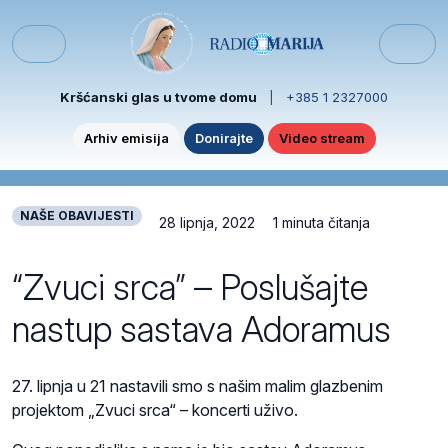
Skip to content
Skip to footer
Menu
Kršćanski glas u tvome domu
|
+385 1 2327000
Arhiv emisija
Donirajte
Video stream
NAŠE OBAVIJESTI
28 lipnja, 2022
1 minuta čitanja
“Zvuci srca” – Poslušajte
nastup sastava Adoramus
27. lipnja u 21 nastavili smo s našim malim glazbenim
projektom „Zvuci srca“ – koncerti uživo.