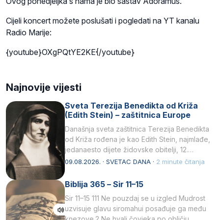
Ovog ponedjeljka s nama je bio sastav Adoramus.
Cijeli koncert možete poslušati i pogledati na YT kanalu
Radio Marije:
{youtube}OXgPQtYE2KE{/youtube}
Najnovije vijesti
Sveta Terezija Benedikta od Križa
(Edith Stein) – zaštitnica Europe
Današnja sveta zaštitnica Terezija Benedikta
od Križa rođena je kao Edith Stein, najmlađe,
jedanaesto dijete židovske obitelji, 12.
listopada 1891, u Wrocławu…
09.08.2026. · SVETAC DANA ·
2 minute čitanja
Biblija 365 – Sir 11–15
Sir 11–15 111 Ne pouzdaj se u izgled Mudrost
uzvisuje glavu siromahui posađuje ga među
knezove.2 Ne hvali čovjeka po obličju