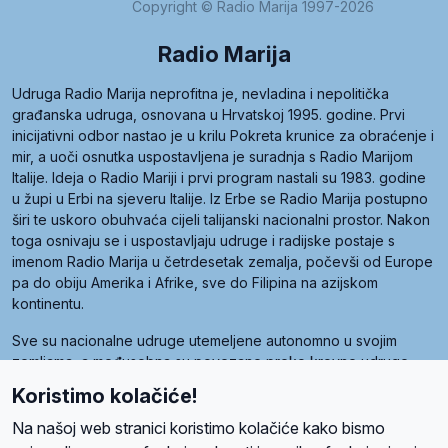
Copyright © Radio Marija 1997-2026
Radio Marija
Udruga Radio Marija neprofitna je, nevladina i nepolitička
građanska udruga, osnovana u Hrvatskoj 1995. godine. Prvi
inicijativni odbor nastao je u krilu Pokreta krunice za obraćenje i
mir, a uoči osnutka uspostavljena je suradnja s Radio Marijom
Italije. Ideja o Radio Mariji i prvi program nastali su 1983. godine
u župi u Erbi na sjeveru Italije. Iz Erbe se Radio Marija postupno
širi te uskoro obuhvaća cijeli talijanski nacionalni prostor. Nakon
toga osnivaju se i uspostavljaju udruge i radijske postaje s
imenom Radio Marija u četrdesetak zemalja, počevši od Europe
pa do obiju Amerika i Afrike, sve do Filipina na azijskom
kontinentu.
Sve su nacionalne udruge utemeljene autonomno u svojim
zemljama, a međusobna su povezane preko krovne udruge
pod nazivom Svjetska obitelj Radio Marije (World Family of
Koristimo kolačiće!
Radio Maria). Svjetsku obitelj utemeljilo je sedam članica, među
kojima je i hrvatska Udruga Radio Marija.
Na našoj web stranici koristimo kolačiće kako bismo