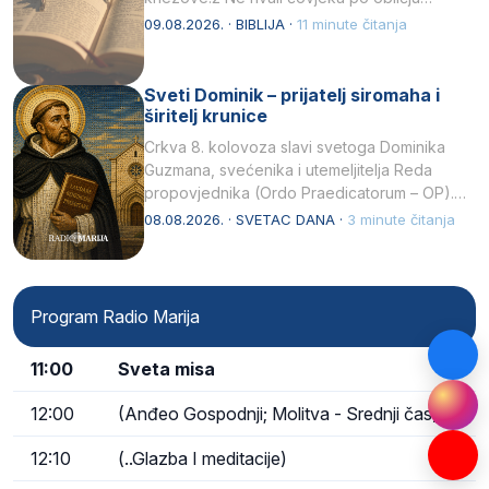
njegovui…
09.08.2026. · BIBLIJA ·
11 minute čitanja
Sveti Dominik – prijatelj siromaha i
širitelj krunice
Crkva 8. kolovoza slavi svetoga Dominika
Guzmana, svećenika i utemeljitelja Reda
propovjednika (Ordo Praedicatorum – OP).
Svojim životom, dubokom ljubavlju prema
08.08.2026. · SVETAC DANA ·
3 minute čitanja
Kristu…
Program Radio Marija
11:00
Sveta misa
12:00
(Anđeo Gospodnji; Molitva - Srednji čas)
12:10
(..Glazba I meditacije)