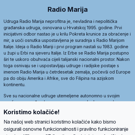
Radio Marija
Udruga Radio Marija neprofitna je, nevladina i nepolitička
građanska udruga, osnovana u Hrvatskoj 1995. godine. Prvi
inicijativni odbor nastao je u krilu Pokreta krunice za obraćenje i
mir, a uoči osnutka uspostavljena je suradnja s Radio Marijom
Italije. Ideja o Radio Mariji i prvi program nastali su 1983. godine
u župi u Erbi na sjeveru Italije. Iz Erbe se Radio Marija postupno
širi te uskoro obuhvaća cijeli talijanski nacionalni prostor. Nakon
toga osnivaju se i uspostavljaju udruge i radijske postaje s
imenom Radio Marija u četrdesetak zemalja, počevši od Europe
pa do obiju Amerika i Afrike, sve do Filipina na azijskom
kontinentu.
Sve su nacionalne udruge utemeljene autonomno u svojim
zemljama, a međusobna su povezane preko krovne udruge
pod nazivom Svjetska obitelj Radio Marije (World Family of
Koristimo kolačiće!
Radio Maria). Svjetsku obitelj utemeljilo je sedam članica, među
kojima je i hrvatska Udruga Radio Marija.
Na našoj web stranici koristimo kolačiće kako bismo
osigurali osnovne funkcionalnosti i pravilno funkcioniranje