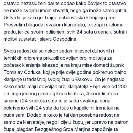
ostavio nezasluženi dar te dodao kako čovjek to otajstvo
ne može svojim umom shvatiti, nego ga može samo ljubiti.
Ustvrdio je kako je Trajno euharistijsko klanjanje pred
Presvetim blagodat svakom klanjatelju, toj župi i cijelome
gradu, jer će svojim bdijenjem svih 24 sata u dana u šutnji i
molitvi susretati i slaviti Gospodina.
Svoju radost da su nakon sedam mjeseci duhovnih i
tehničkih priprema prikupili dovoljan broj molitelja za
početak klanjanja iskazao je na kraju mise domaći župnik
Tomislav Ćorluka, koji je prije dvije godine pokrenuo trajno
klanjanje u tadašnjoj svojoj župi u Đakovu. On je naglasio
kako sada imaju dovoljan broj klanjatelja – njih više od 200
od čega jednog glavnog koordinatora, 4 koordinatora
smjene i 24 voditelja sata te je sada svakoga dana
pokriveno svih 24 sata da Isus u kapelici ni trenutak ne
bude sam. Dodao je kako je taj dan posebna radost ne
samo za klanjatelje, nego i cijelu župu, jer upravo na patron
župe, blagdan Bezgrješnog Srca Marijina započinje ta