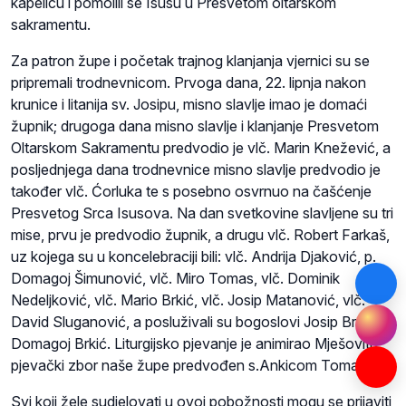
kapelicu i pomolili se Isusu u Presvetom oltarskom
sakramentu.
Za patron župe i početak trajnog klanjanja vjernici su se
pripremali trodnevnicom. Prvoga dana, 22. lipnja nakon
krunice i litanija sv. Josipu, misno slavlje imao je domaći
župnik; drugoga dana misno slavlje i klanjanje Presvetom
Oltarskom Sakramentu predvodio je vlč. Marin Knežević, a
posljednjega dana trodnevnice misno slavlje predvodio je
također vlč. Ćorluka te s posebno osvrnuo na čašćenje
Presvetog Srca Isusova. Na dan svetkovine slavljene su tri
mise, prvu je predvodio župnik, a drugu vlč. Robert Farkaš,
uz kojega su u koncelebraciji bili: vlč. Andrija Djaković, p.
Domagoj Šimunović, vlč. Miro Tomas, vlč. Dominik
Nedeljković, vlč. Mario Brkić, vlč. Josip Matanović, vlč.
David Sluganović, a posluživali su bogoslovi Josip Brnjić i
Domagoj Brkić. Liturgijsko pjevanje je animirao Mješoviti
pjevački zbor naše župe predvođen s.Ankicom Tomas.
Svi koji žele sudjelovati u ovoj pobožnosti mogu se prijaviti