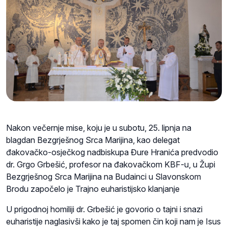
Nakon večernje mise, koju je u subotu, 25. lipnja na
blagdan Bezgrješnog Srca Marijina, kao delegat
đakovačko-osječkog nadbiskupa Đure Hranića predvodio
dr. Grgo Grbešić, profesor na đakovačkom KBF-u, u Župi
Bezgrješnog Srca Marijina na Budainci u Slavonskom
Brodu započelo je Trajno euharistijsko klanjanje
U prigodnoj homiliji dr. Grbešić je govorio o tajni i snazi
euharistije naglasivši kako je taj spomen čin koji nam je Isus