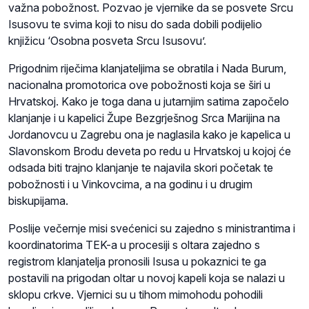
važna pobožnost. Pozvao je vjernike da se posvete Srcu
Isusovu te svima koji to nisu do sada dobili podijelio
knjižicu ‘Osobna posveta Srcu Isusovu’.
Prigodnim riječima klanjateljima se obratila i Nada Burum,
nacionalna promotorica ove pobožnosti koja se širi u
Hrvatskoj. Kako je toga dana u jutarnjim satima započelo
klanjanje i u kapelici Župe Bezgrješnog Srca Marijina na
Jordanovcu u Zagrebu ona je naglasila kako je kapelica u
Slavonskom Brodu deveta po redu u Hrvatskoj u kojoj će
odsada biti trajno klanjanje te najavila skori početak te
pobožnosti i u Vinkovcima, a na godinu i u drugim
biskupijama.
Poslije večernje misi svećenici su zajedno s ministrantima i
koordinatorima TEK-a u procesiji s oltara zajedno s
registrom klanjatelja pronosili Isusa u pokaznici te ga
postavili na prigodan oltar u novoj kapeli koja se nalazi u
sklopu crkve. Vjernici su u tihom mimohodu pohodili