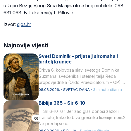
u župu Bezgrješnog Srca Marijina ili na broj mobitela: 098
631 063. B. Lukačević/ I. Pitlović
Izvor:
djos.hr
Najnovije vijesti
Sveti Dominik – prijatelj siromaha i
širitelj krunice
Crkva 8. kolovoza slavi svetoga Dominika
Guzmana, svećenika i utemeljitelja Reda
propovjednika (Ordo Praedicatorum – OP).
Svojim životom, dubokom ljubavlju prema
08.08.2026. · SVETAC DANA ·
3 minute čitanja
Kristu…
Biblija 365 – Sir 6-10
Sir 6-10 6 1 Jer zao glas donosi zazor i
sramotu, kako to biva grešniku licemjernom.2
Ne predaj se u…
08.08.2026. · BIBLIJA ·
11 minute čitanja