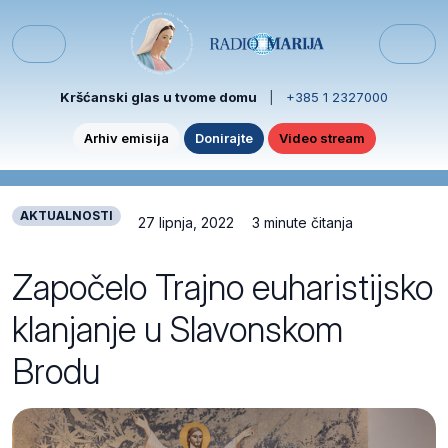
Skip to content
Skip to footer
Menu
Kršćanski glas u tvome domu
|
+385 1 2327000
Arhiv emisija
Donirajte
Video stream
AKTUALNOSTI
27 lipnja, 2022
3 minute čitanja
Započelo Trajno euharistijsko
klanjanje u Slavonskom
Brodu