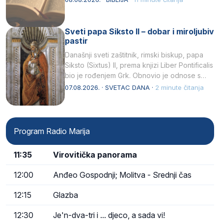
Sveti papa Siksto II – dobar i miroljubiv
pastir
Današnji sveti zaštitnik, rimski biskup, papa
Siksto (Sixtus) II, prema knjizi Liber Pontificalis
bio je rođenjem Grk. Obnovio je odnose s
afričkim…
07.08.2026. · SVETAC DANA ·
2 minute čitanja
Program Radio Marija
11:35
Virovitička panorama
12:00
Anđeo Gospodnji; Molitva - Srednji čas
12:15
Glazba
12:30
Je'n-dva-tri i ... djeco, a sada vi!