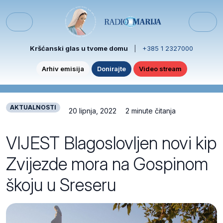
Skip to content
Skip to footer
Menu
Kršćanski glas u tvome domu
|
+385 1 2327000
Arhiv emisija
Donirajte
Video stream
AKTUALNOSTI
20 lipnja, 2022
2 minute čitanja
VIJEST Blagoslovljen novi kip
Zvijezde mora na Gospinom
škoju u Sreseru