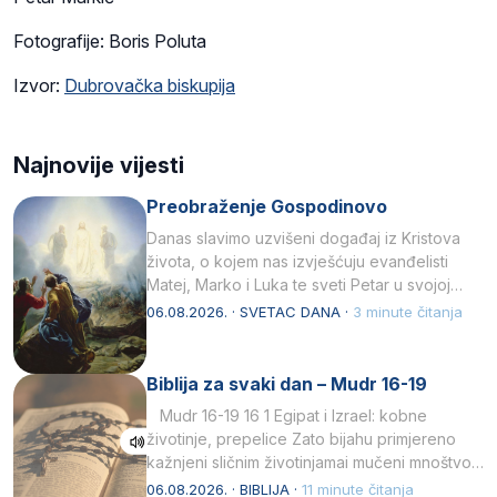
Fotografije: Boris Poluta
Izvor:
Dubrovačka biskupija
Najnovije vijesti
Preobraženje Gospodinovo
Danas slavimo uzvišeni događaj iz Kristova
života, o kojem nas izvješćuju evanđelisti
Matej, Marko i Luka te sveti Petar u svojoj
drugoj…
06.08.2026. · SVETAC DANA ·
3 minute čitanja
Biblija za svaki dan – Mudr 16-19
Mudr 16-19 16 1 Egipat i Izrael: kobne
životinje, prepelice Zato bijahu primjereno
kažnjeni sličnim životinjamai mučeni mnoštvom
kukaca.2 A narod…
06.08.2026. · BIBLIJA ·
11 minute čitanja