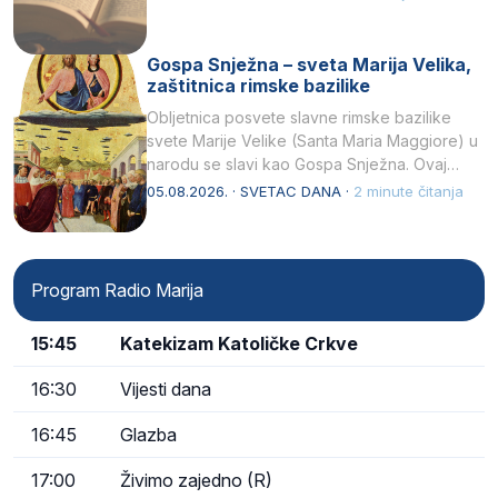
Gospa Snježna – sveta Marija Velika,
zaštitnica rimske bazilike
Obljetnica posvete slavne rimske bazilike
svete Marije Velike (Santa Maria Maggiore) u
narodu se slavi kao Gospa Snježna. Ovaj
naziv, Sancta Maria…
05.08.2026. · SVETAC DANA ·
2 minute čitanja
Program Radio Marija
15:45
Katekizam Katoličke Crkve
16:30
Vijesti dana
16:45
Glazba
17:00
Živimo zajedno (R)