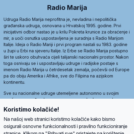
Radio Marija
Udruga Radio Marija neprofitna je, nevladina i nepolitička
građanska udruga, osnovana u Hrvatskoj 1995. godine. Prvi
inicijativni odbor nastao je u krilu Pokreta krunice za obraćenje i
mir, a uoči osnutka uspostavljena je suradnja s Radio Marijom
Italije. Ideja o Radio Mariji i prvi program nastali su 1983. godine
u župi u Erbi na sjeveru Italije. Iz Erbe se Radio Marija postupno
širi te uskoro obuhvaća cijeli talijanski nacionalni prostor. Nakon
toga osnivaju se i uspostavljaju udruge i radijske postaje s
imenom Radio Marija u četrdesetak zemalja, počevši od Europe
pa do obiju Amerika i Afrike, sve do Filipina na azijskom
kontinentu.
Sve su nacionalne udruge utemeljene autonomno u svojim
zemljama, a međusobna su povezane preko krovne udruge
pod nazivom Svjetska obitelj Radio Marije (World Family of
Koristimo kolačiće!
Radio Maria). Svjetsku obitelj utemeljilo je sedam članica, među
kojima je i hrvatska Udruga Radio Marija.
Na našoj web stranici koristimo kolačiće kako bismo
osigurali osnovne funkcionalnosti i pravilno funkcioniranje
stranice. Klikom na "Prihvati sve" pristajete na korištenje