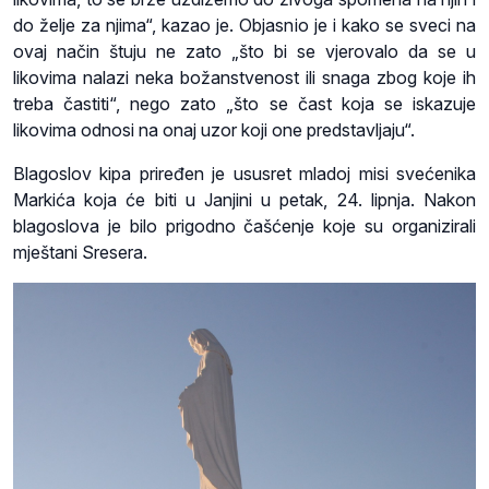
do želje za njima“, kazao je. Objasnio je i kako se sveci na
ovaj način štuju ne zato „što bi se vjerovalo da se u
likovima nalazi neka božanstvenost ili snaga zbog koje ih
treba častiti“, nego zato „što se čast koja se iskazuje
likovima odnosi na onaj uzor koji one predstavljaju“.
Blagoslov kipa priređen je ususret mladoj misi svećenika
Markića koja će biti u Janjini u petak, 24. lipnja. Nakon
blagoslova je bilo prigodno čašćenje koje su organizirali
mještani Sresera.