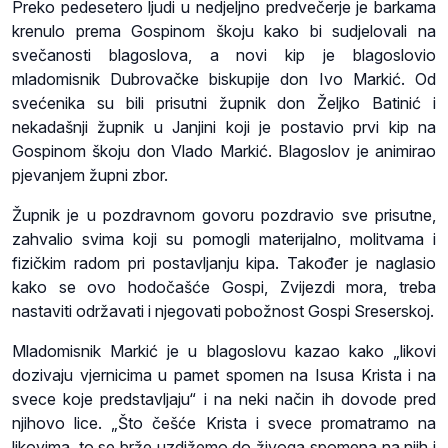
Preko pedesetero ljudi u nedjeljno predvečerje je barkama
krenulo prema Gospinom škoju kako bi sudjelovali na
svečanosti blagoslova, a novi kip je blagoslovio
mladomisnik Dubrovačke biskupije don Ivo Markić. Od
svećenika su bili prisutni župnik don Željko Batinić i
nekadašnji župnik u Janjini koji je postavio prvi kip na
Gospinom škoju don Vlado Markić. Blagoslov je animirao
pjevanjem župni zbor.
Župnik je u pozdravnom govoru pozdravio sve prisutne,
zahvalio svima koji su pomogli materijalno, molitvama i
fizičkim radom pri postavljanju kipa. Također je naglasio
kako se ovo hodočašće Gospi, Zvijezdi mora, treba
nastaviti održavati i njegovati pobožnost Gospi Sreserskoj.
Mladomisnik Markić je u blagoslovu kazao kako „likovi
dozivaju vjernicima u pamet spomen na Isusa Krista i na
svece koje predstavljaju“ i na neki način ih dovode pred
njihovo lice. „Što češće Krista i svece promatramo na
likovima, to se brže uzdižemo do živoga spomena na njih i