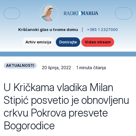
Skip to content
Skip to footer
Menu
Kršćanski glas u tvome domu
|
+385 1 2327000
Arhiv emisija
Donirajte
Video stream
AKTUALNOSTI
20 lipnja, 2022
1 minuta čitanja
U Kričkama vladika Milan
Stipić posvetio je obnovljenu
crkvu Pokrova presvete
Bogorodice