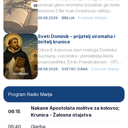
uzvisuje glavu siromahui posađuje ga među
knezove.2 Ne hvali čovjeka po obličju
njegovui…
09.08.2026. · BIBLIJA ·
11 minute čitanja
Sveti Dominik – prijatelj siromaha i
širitelj krunice
Crkva 8. kolovoza slavi svetoga Dominika
Guzmana, svećenika i utemeljitelja Reda
propovjednika (Ordo Praedicatorum – OP).
Svojim životom, dubokom ljubavlju prema
08.08.2026. · SVETAC DANA ·
3 minute čitanja
Kristu…
Program Radio Marija
Nakane Apostolata molitve za kolovoz;
06:15
Krunica - Žalosna otajstva
06:40
Glazba