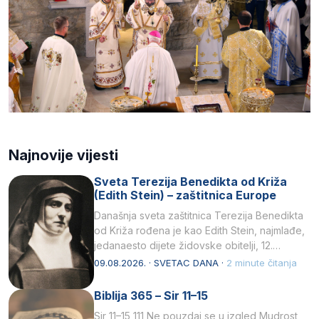
Najnovije vijesti
Sveta Terezija Benedikta od Križa
(Edith Stein) – zaštitnica Europe
Današnja sveta zaštitnica Terezija Benedikta
od Križa rođena je kao Edith Stein, najmlađe,
jedanaesto dijete židovske obitelji, 12.
listopada 1891, u Wrocławu…
09.08.2026. · SVETAC DANA ·
2 minute čitanja
Biblija 365 – Sir 11–15
Sir 11–15 111 Ne pouzdaj se u izgled Mudrost