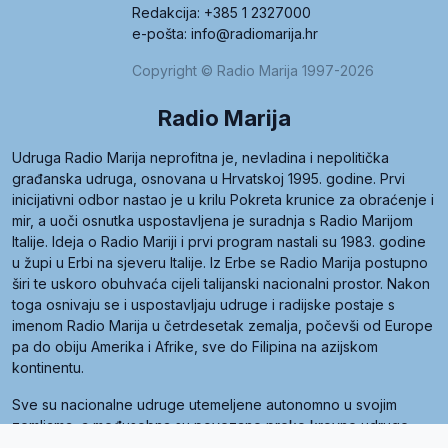
Redakcija: +385 1 2327000
e-pošta: info@radiomarija.hr
Copyright © Radio Marija 1997-2026
Radio Marija
Udruga Radio Marija neprofitna je, nevladina i nepolitička
građanska udruga, osnovana u Hrvatskoj 1995. godine. Prvi
inicijativni odbor nastao je u krilu Pokreta krunice za obraćenje i
mir, a uoči osnutka uspostavljena je suradnja s Radio Marijom
Italije. Ideja o Radio Mariji i prvi program nastali su 1983. godine
u župi u Erbi na sjeveru Italije. Iz Erbe se Radio Marija postupno
širi te uskoro obuhvaća cijeli talijanski nacionalni prostor. Nakon
toga osnivaju se i uspostavljaju udruge i radijske postaje s
imenom Radio Marija u četrdesetak zemalja, počevši od Europe
pa do obiju Amerika i Afrike, sve do Filipina na azijskom
kontinentu.
Sve su nacionalne udruge utemeljene autonomno u svojim
zemljama, a međusobna su povezane preko krovne udruge
pod nazivom Svjetska obitelj Radio Marije (World Family of