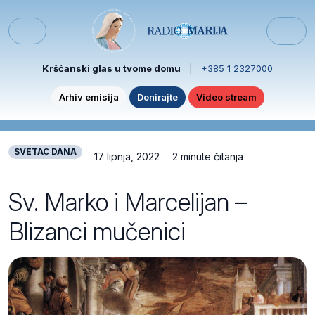
Skip to content
Skip to footer
Menu
Kršćanski glas u tvome domu
|
+385 1 2327000
Arhiv emisija
Donirajte
Video stream
SVETAC DANA
17 lipnja, 2022
2 minute čitanja
Sv. Marko i Marcelijan –
Blizanci mučenici