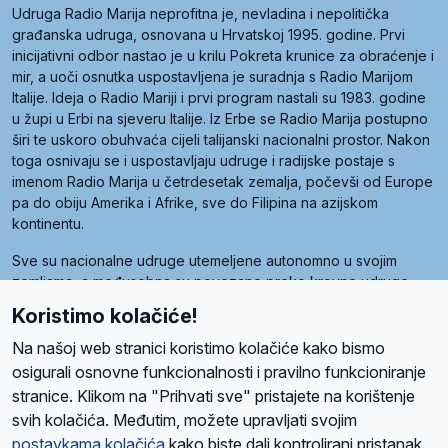
Udruga Radio Marija neprofitna je, nevladina i nepolitička
građanska udruga, osnovana u Hrvatskoj 1995. godine. Prvi
inicijativni odbor nastao je u krilu Pokreta krunice za obraćenje i
mir, a uoči osnutka uspostavljena je suradnja s Radio Marijom
Italije. Ideja o Radio Mariji i prvi program nastali su 1983. godine
u župi u Erbi na sjeveru Italije. Iz Erbe se Radio Marija postupno
širi te uskoro obuhvaća cijeli talijanski nacionalni prostor. Nakon
toga osnivaju se i uspostavljaju udruge i radijske postaje s
imenom Radio Marija u četrdesetak zemalja, počevši od Europe
pa do obiju Amerika i Afrike, sve do Filipina na azijskom
kontinentu.
Sve su nacionalne udruge utemeljene autonomno u svojim
zemljama, a međusobna su povezane preko krovne udruge
pod nazivom Svjetska obitelj Radio Marije (World Family of
Koristimo kolačiće!
Radio Maria). Svjetsku obitelj utemeljilo je sedam članica, među
kojima je i hrvatska Udruga Radio Marija.
Na našoj web stranici koristimo kolačiće kako bismo
osigurali osnovne funkcionalnosti i pravilno funkcioniranje
stranice. Klikom na "Prihvati sve" pristajete na korištenje
svih kolačića. Međutim, možete upravljati svojim
O nama
Radio
Program
Volonteri
Prijatelji
Kontakt
Pravila privatnosti
postavkama kolačića
kako biste dali kontrolirani pristanak.