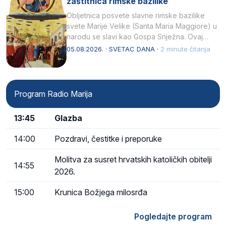
zaštitnica rimske bazilike
Obljetnica posvete slavne rimske bazilike
svete Marije Velike (Santa Maria Maggiore) u
narodu se slavi kao Gospa Snježna. Ovaj
naziv, Sancta Maria…
05.08.2026. · SVETAC DANA ·
2 minute čitanja
Program Radio Marija
13:45
Glazba
14:00
Pozdravi, čestitke i preporuke
Molitva za susret hrvatskih katoličkih obitelji
14:55
2026.
15:00
Krunica Božjega milosrđa
Pogledajte program