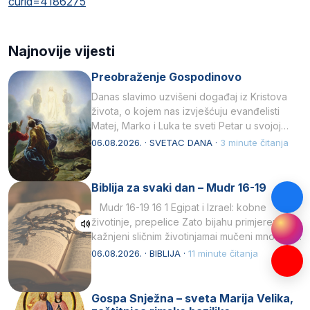
curid=4186275
Najnovije vijesti
Preobraženje Gospodinovo
Danas slavimo uzvišeni događaj iz Kristova
života, o kojem nas izvješćuju evanđelisti
Matej, Marko i Luka te sveti Petar u svojoj
drugoj…
06.08.2026. · SVETAC DANA ·
3 minute čitanja
Biblija za svaki dan – Mudr 16-19
Mudr 16-19 16 1 Egipat i Izrael: kobne
životinje, prepelice Zato bijahu primjereno
kažnjeni sličnim životinjamai mučeni mnoštvom
kukaca.2 A narod…
06.08.2026. · BIBLIJA ·
11 minute čitanja
Gospa Snježna – sveta Marija Velika,