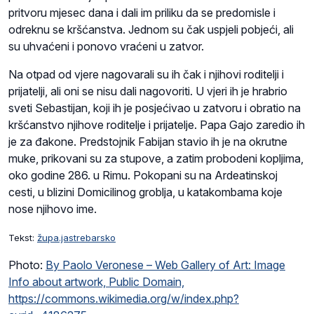
pritvoru mjesec dana i dali im priliku da se predomisle i
odreknu se kršćanstva. Jednom su čak uspjeli pobjeći, ali
su uhvaćeni i ponovo vraćeni u zatvor.
Na otpad od vjere nagovarali su ih čak i njihovi roditelji i
prijatelji, ali oni se nisu dali nagovoriti. U vjeri ih je hrabrio
sveti Sebastijan, koji ih je posjećivao u zatvoru i obratio na
kršćanstvo njihove roditelje i prijatelje. Papa Gajo zaredio ih
je za đakone. Predstojnik Fabijan stavio ih je na okrutne
muke, prikovani su za stupove, a zatim probodeni kopljima,
oko godine 286. u Rimu. Pokopani su na Ardeatinskoj
cesti, u blizini Domicilinog groblja, u katakombama koje
nose njihovo ime.
Tekst:
župa.jastrebarsko
Photo:
By Paolo Veronese – Web Gallery of Art: Image
Info about artwork, Public Domain,
https://commons.wikimedia.org/w/index.php?