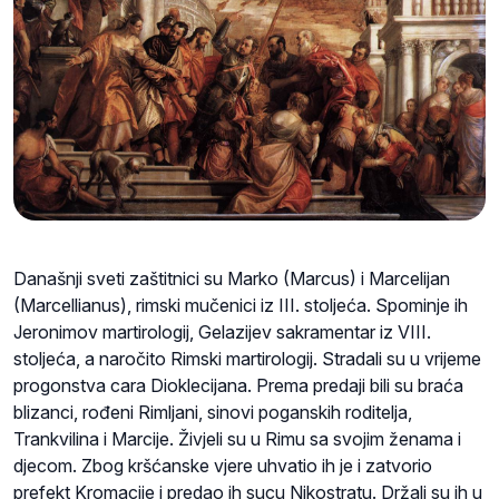
Današnji sveti zaštitnici su Marko (Marcus) i Marcelijan
(Marcellianus), rimski mučenici iz III. stoljeća. Spominje ih
Jeronimov martirologij, Gelazijev sakramentar iz VIII.
stoljeća, a naročito Rimski martirologij. Stradali su u vrijeme
progonstva cara Dioklecijana. Prema predaji bili su braća
blizanci, rođeni Rimljani, sinovi poganskih roditelja,
Trankvilina i Marcije. Živjeli su u Rimu sa svojim ženama i
djecom. Zbog kršćanske vjere uhvatio ih je i zatvorio
prefekt Kromacije i predao ih sucu Nikostratu. Držali su ih u