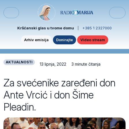
Skip to content
Skip to footer
Menu
Kršćanski glas u tvome domu
|
+385 1 2327000
Arhiv emisija
Donirajte
Video stream
AKTUALNOSTI
13 lipnja, 2022
3 minute čitanja
Za svećenike zaređeni don
Ante Vrcić i don Šime
Pleadin.