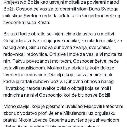
Kraljevstvo Božje kao ustrajni molitelji za povjereni narod
Božji. Gospod će vas za to opremiti silom Duha Svetoga,
milostima Svetoga reda da uđete u službu jedinog velikog
svećenika Isusa Krista.
Biskup Rogić obratio se i vjernicima da ustraju u molitvi
Gospodaru žetve za njegove radnike, za mladomisnike, za
našeg Antu, Šimu i nova duhovna zvanja, svećenika,
redovnika i redovnica. Oni žive i mole za vas, a vi molite za
njih. Takvu povezanost molitvom, Gospodar žetve, neće
ostaviti neuslišanom. Molimo i za obitelji iz kojih dolaze
svećenici i redovnice. Obitelj u kojoj se zajednički moli
kadra je rađati duhovni poziv. Duhovna obnova našeg
Hrvatskog naroda uvelike ovisi o obitelji koja se moli i
radnicima na njivi Gospodnjoj koji će biti posve Božji!
Misno slavlje, koje je pjesmom uveličao Mješoviti katedralni
zbor uz vodstvo prof. Jelene Mikulandra i uz orguljašku
pratnju Nikole Lovrića Caparina završeno je zahvalnicom
„Tebe, Boga hvalimo“ i himnom svetom Jakovu.