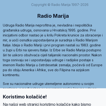
Copyright © Radio Marija 1997-2026
Radio Marija
Udruga Radio Marija neprofitna je, nevladina i nepolitička
građanska udruga, osnovana u Hrvatskoj 1995. godine. Prvi
inicijativni odbor nastao je u krilu Pokreta krunice za obraćenje i
mir, a uoči osnutka uspostavljena je suradnja s Radio Marijom
Italije. Ideja o Radio Mariji i prvi program nastali su 1983. godine
u župi u Erbi na sjeveru Italije. Iz Erbe se Radio Marija postupno
širi te uskoro obuhvaća cijeli talijanski nacionalni prostor. Nakon
toga osnivaju se i uspostavljaju udruge i radijske postaje s
imenom Radio Marija u četrdesetak zemalja, počevši od Europe
pa do obiju Amerika i Afrike, sve do Filipina na azijskom
kontinentu.
Sve su nacionalne udruge utemeljene autonomno u svojim
zemljama, a međusobna su povezane preko krovne udruge
pod nazivom Svjetska obitelj Radio Marije (World Family of
Koristimo kolačiće!
Radio Maria). Svjetsku obitelj utemeljilo je sedam članica, među
kojima je i hrvatska Udruga Radio Marija.
Na našoj web stranici koristimo kolačiće kako bismo