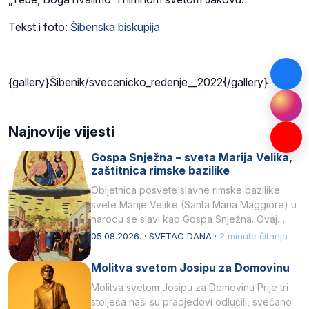
Tekst i foto:
Šibenska biskupija
{gallery}Šibenik/svecenicko_redenje__2022{/gallery}
Najnovije vijesti
Gospa Snježna – sveta Marija Velika,
zaštitnica rimske bazilike
Obljetnica posvete slavne rimske bazilike
svete Marije Velike (Santa Maria Maggiore) u
narodu se slavi kao Gospa Snježna. Ovaj
naziv, Sancta Maria…
05.08.2026. · SVETAC DANA ·
2 minute čitanja
Molitva svetom Josipu za Domovinu
Molitva svetom Josipu za Domovinu Prije tri
stoljeća naši su pradjedovi odlučili, svečano