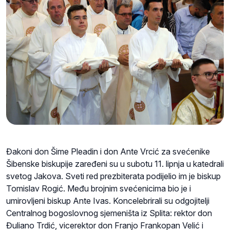
Đakoni don Šime Pleadin i don Ante Vrcić za svećenike
Šibenske biskupije zaređeni su u subotu 11. lipnja u katedrali
svetog Jakova. Sveti red prezbiterata podijelio im je biskup
Tomislav Rogić. Među brojnim svećenicima bio je i
umirovljeni biskup Ante Ivas. Koncelebrirali su odgojitelji
Centralnog bogoslovnog sjemeništa iz Splita: rektor don
Đuliano Trdić, vicerektor don Franjo Frankopan Velić i