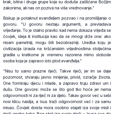
brak, istina i druge grupe koje su doduše zaštićene Božjim
zakonima, ali nas on poziva na više vrednovanje.”
Biskup je potaknut evanđeljem pozvao i na promišljanje o
govoru. “U govoru nestaju argumenti, a prevladava
vrijeđanje. To je stalno pravilo: kad nema dokaza vrijeđa se
čovjek, ideja ili institucija kao da se mnogi drže one: ako
nisam pametniji, mogu biti bezobrazniji. Uredba koju je
civilizacija izrasla na kršćanskim vrijednostima stoljećima
gradila u kratkome je vremenu razorena mimo slobode
osobe koja je zapravo isto plod evanđelja.”
“Nisu to samo prazne riječi. Takve riječi, jer im se daje
pozornost, stvaraju javno mnijenje, privid, ozračje života.
One formiraju djecu i mlade, a zapravo truju zdravi um i
dušu. One govore: može se što god tko hoće jer nema
odgovornosti ni za riječ ni za djelo. Takav govor već u sebi
nosi klicu nasilja, a Isus traži odgovornost već i za samu
misao. Čovjek doista mora osobno stajati iza svoje misli i
riječi onako kako Bog stoji iza svoje riječi – Isusa sve do