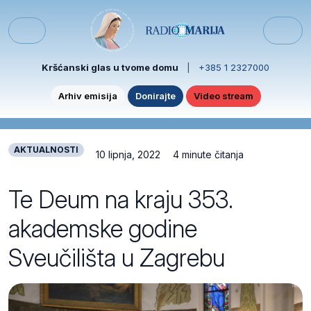
Skip to content
Skip to footer
Menu
Kršćanski glas u tvome domu
|
+385 1 2327000
Arhiv emisija
Donirajte
Video stream
AKTUALNOSTI
10 lipnja, 2022
4 minute čitanja
Te Deum na kraju 353.
akademske godine
Sveučilišta u Zagrebu