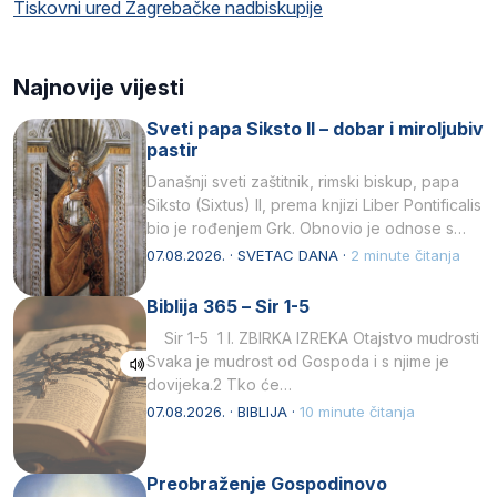
Tiskovni ured Zagrebačke nadbiskupije
Najnovije vijesti
Sveti papa Siksto II – dobar i miroljubiv
pastir
Današnji sveti zaštitnik, rimski biskup, papa
Siksto (Sixtus) II, prema knjizi Liber Pontificalis
bio je rođenjem Grk. Obnovio je odnose s
afričkim…
07.08.2026. · SVETAC DANA ·
2 minute čitanja
Biblija 365 – Sir 1-5
Sir 1-5 1 I. ZBIRKA IZREKA Otajstvo mudrosti
Svaka je mudrost od Gospoda i s njime je
dovijeka.2 Tko će…
07.08.2026. · BIBLIJA ·
10 minute čitanja
Preobraženje Gospodinovo