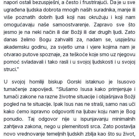
napori ostali bezuspješni, a često i frustrirajući. Da je u sve
ugrađena ljudska dobrota mnogih naših suradnika, manje ili
više poznatih dobrih ljudi koji nas okružuju i koji nam
omogućavaju naše samoostvarenje. Zapravo sve što
jesmo je na neki način ili dar Božji ili dar drugih ljudi. Zato
danas želimo Bogu zahvaliti za, nadam se, uspješnu
akademsku godinu, za svjetlo uma i vjere kojima nam je
otvarao putove spoznaje, za teškoće koje smo uz njegovu
pomoć svladavali i tako rasli i u svojoj ljudskosti i u svojoj
struci.”
U svojoj homiliji biskup Gorski istaknuo je Isusovo
tumačenje zapovijedi. “Slušamo Isusa kako primjenjuje i
tumači zakone na razne životne situacije i objašnjava Božji
pogled na te situacije. Ipak Isus nas ne straši, samo nas uči
kako ćemo ispravno odgovoriti na ljubav koju nam je Bog
ponudio. Taj odgovor nije u ispunjavanju minimalnih
zahtjeva zakona, nego u plemenitosti srca. Zato postavlja
novo vrednovanje temeljnih ljudskih zbilja kao što su život,