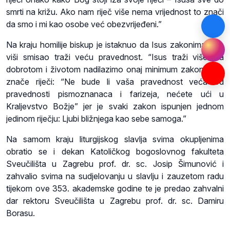
smrti na križu. Ako nam riječ više nema vrijednost to znači
da smo i mi kao osobe već obezvrijeđeni.”
Na kraju homilije biskup je istaknuo da Isus zakonima daje
viši smisao traži veću pravednost. “Isus traži više: da
dobrotom i životom nadilazimo onaj minimum zakona. To
znače riječi: “Ne bude li vaša pravednost veća od
pravednosti pismoznanaca i farizeja, nećete ući u
Kraljevstvo Božje” jer je svaki zakon ispunjen jednom
jedinom riječju: Ljubi bližnjega kao sebe samoga.”
Na samom kraju liturgijskog slavlja svima okupljenima
obratio se i dekan Katoličkog bogoslovnog fakulteta
Sveučilišta u Zagrebu prof. dr. sc. Josip Šimunović i
zahvalio svima na sudjelovanju u slavlju i zauzetom radu
tijekom ove 353. akademske godine te je predao zahvalni
dar rektoru Sveučilišta u Zagrebu prof. dr. sc. Damiru
Borasu.