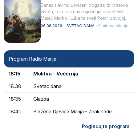
Danas slavimo uzvišeni događaj iz Kristova
života, o kojem nas izvješćuju evanđelisti
Matej, Marko i Luka te sveti Petar u svojoj
drugoj…
06.08.2026. · SVETAC DANA ·
3 minute čitanja
Program Radio Marija
18:15
Molitva - Večernja
18:30
Svetac dana
18:35
Glazba
18:40
Blažena Djevica Marija - Znak nade
Pogledajte program