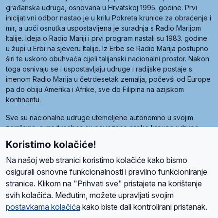
građanska udruga, osnovana u Hrvatskoj 1995. godine. Prvi
inicijativni odbor nastao je u krilu Pokreta krunice za obraćenje i
mir, a uoči osnutka uspostavljena je suradnja s Radio Marijom
Italije. Ideja o Radio Mariji i prvi program nastali su 1983. godine
u župi u Erbi na sjeveru Italije. Iz Erbe se Radio Marija postupno
širi te uskoro obuhvaća cijeli talijanski nacionalni prostor. Nakon
toga osnivaju se i uspostavljaju udruge i radijske postaje s
imenom Radio Marija u četrdesetak zemalja, počevši od Europe
pa do obiju Amerika i Afrike, sve do Filipina na azijskom
kontinentu.
Sve su nacionalne udruge utemeljene autonomno u svojim
zemljama, a međusobna su povezane preko krovne udruge
pod nazivom Svjetska obitelj Radio Marije (World Family of
Koristimo kolačiće!
Radio Maria). Svjetsku obitelj utemeljilo je sedam članica, među
kojima je i hrvatska Udruga Radio Marija.
Na našoj web stranici koristimo kolačiće kako bismo
osigurali osnovne funkcionalnosti i pravilno funkcioniranje
stranice. Klikom na "Prihvati sve" pristajete na korištenje
svih kolačića. Međutim, možete upravljati svojim
O nama
Radio
Program
Volonteri
Prijatelji
Kontakt
Pravila privatnosti
postavkama kolačića
kako biste dali kontrolirani pristanak.
Kolačići
Uvjeti korištenja