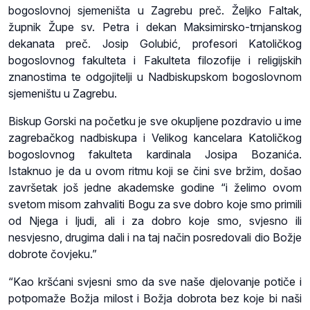
bogoslovnoj sjemeništa u Zagrebu preč. Željko Faltak,
župnik Župe sv. Petra i dekan Maksimirsko-trnjanskog
dekanata preč. Josip Golubić, profesori Katoličkog
bogoslovnog fakulteta i Fakulteta filozofije i religijskih
znanostima te odgojitelji u Nadbiskupskom bogoslovnom
sjemeništu u Zagrebu.
Biskup Gorski na početku je sve okupljene pozdravio u ime
zagrebačkog nadbiskupa i Velikog kancelara Katoličkog
bogoslovnog fakulteta kardinala Josipa Bozanića.
Istaknuo je da u ovom ritmu koji se čini sve bržim, došao
završetak još jedne akademske godine “i želimo ovom
svetom misom zahvaliti Bogu za sve dobro koje smo primili
od Njega i ljudi, ali i za dobro koje smo, svjesno ili
nesvjesno, drugima dali i na taj način posredovali dio Božje
dobrote čovjeku.”
“Kao kršćani svjesni smo da sve naše djelovanje potiče i
potpomaže Božja milost i Božja dobrota bez koje bi naši