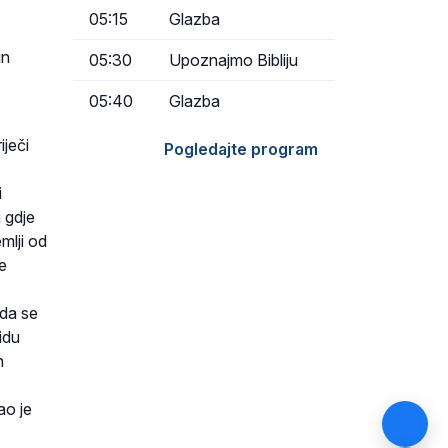
05:15
Glazba
in
05:30
Upoznajmo Bibliju
05:40
Glazba
iječi
Pogledajte program
i
 gdje
mlji od
e
ada se
idu
n
ao je