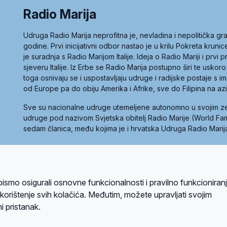
Radio Marija
Udruga Radio Marija neprofitna je, nevladina i nepolitička 
godine. Prvi inicijativni odbor nastao je u krilu Pokreta kruni
je suradnja s Radio Marijom Italije. Ideja o Radio Mariji i prvi
sjeveru Italije. Iz Erbe se Radio Marija postupno širi te uskoro
toga osnivaju se i uspostavljaju udruge i radijske postaje s
od Europe pa do obiju Amerika i Afrike, sve do Filipina na az
Sve su nacionalne udruge utemeljene autonomno u svojim 
udruge pod nazivom Svjetska obitelj Radio Marije (World Famil
sedam članica, među kojima je i hrvatska Udruga Radio Marij
la privatnosti
Kolačići
Uvjeti korištenja
bismo osigurali osnovne funkcionalnosti i pravilno funkcioniran
A sustavom
a korištenje svih kolačića. Međutim, možete upravljati svojim
i pristanak.