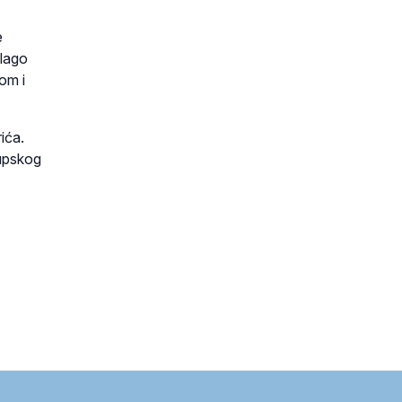
e
blago
lom i
ića.
kupskog