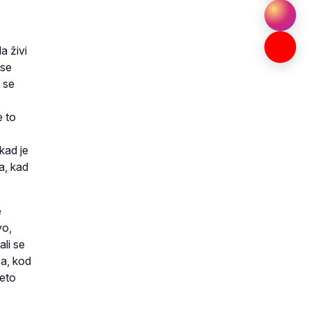
a živi
 se
 se
e to
kad je
a, kad
e
vo,
ali se
ca, kod
žeto