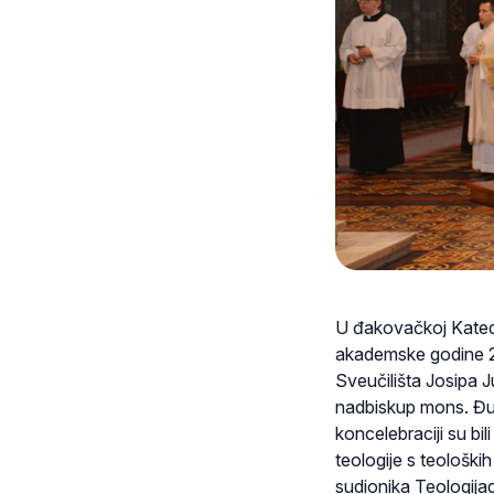
U đakovačkoj Katedra
akademske godine 2
Sveučilišta Josipa 
nadbiskup mons. Đu
koncelebraciji su bil
teologije s teoloških
sudionika Teologijad