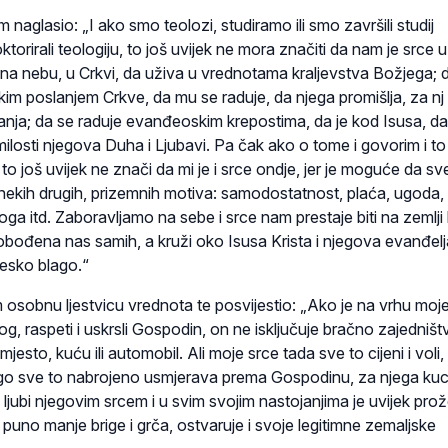
 naglasio: „I ako smo teolozi, studiramo ili smo završili studij
oktorirali teologiju, to još uvijek ne mora značiti da nam je srce u
na nebu, u Crkvi, da uživa u vrednotama kraljevstva Božjega; d
skim poslanjem Crkve, da mu se raduje, da njega promišlja, za nj
anja; da se raduje evanđeoskim krepostima, da je kod Isusa, da
ilosti njegova Duha i Ljubavi. Pa čak ako o tome i govorim i to
to još uvijek ne znači da mi je i srce ondje, jer je moguće da sv
 nekih drugih, prizemnih motiva: samodostatnost, plaća, ugoda,
ga itd. Zaboravljamo na sebe i srce nam prestaje biti na zemlji 
bođena nas samih, a kruži oko Isusa Krista i njegova evanđelj
esko blago.“
sobnu ljestvicu vrednota te posvijestio: „Ako je na vrhu moj
og, raspeti i uskrsli Gospodin, on ne isključuje bračno zajedništ
jesto, kuću ili automobil. Ali moje srce tada sve to cijeni i voli, 
ego sve to nabrojeno usmjerava prema Gospodinu, za njega ku
, ljubi njegovim srcem i u svim svojim nastojanjima je uvijek pro
s puno manje brige i grča, ostvaruje i svoje legitimne zemaljske