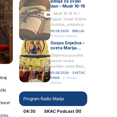
Biblija za svaki
Petar u svojoj
dan – Mudr 16-19
drugoj…
Mudr 16-19 16 1
Egipat i Izrael: kobne
životinje, prepelice
Zato bijahu
06.08.2026. · BIBLIJA ·
primjereno kažnjeni
11 minute čitanja
sličnim životinjamai
Gospa Snježna –
mučeni mnoštvom
sveta Marija
kukaca.2 A narod…
Velika, zaštitnica
Obljetnica posvete
rimske bazilike
slavne rimske
bazilike svete Marije
Velike (Santa Maria
05.08.2026. · SVETAC
kraj
Maggiore) u narodu
DANA ·
2 minute
se slavi kao Gospa
čitanja
Snježna. Ovaj naziv,
ečki
Sancta Maria…
Program Radio Marija
fesori
04:30
SKAC Podcast (R)
kovu.