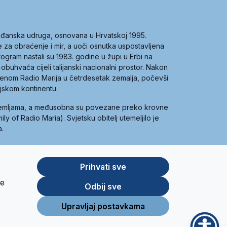
građanska udruga, osnovana u Hrvatskoj 1995.
ce za obraćenje i mir, a uoči osnutka uspostavljena
 program nastali su 1983. godine u župi u Erbi na
 obuhvaća cijeli talijanski nacionalni prostor. Nakon
 imenom Radio Marija u četrdesetak zemalja, počevši
ijskom kontinentu.
zemljama, a međusobna su povezane preko krovne
y of Radio Maria). Svjetsku obitelj utemeljilo je
a.
Prihvati sve
je
App
Google
Odbij sve
Store
Play
Upravljaj postavkama