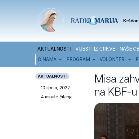
Skip to content
Skip to footer
Kršćan
AKTUALNOSTI
VIJESTI IZ CRKVE
NAŠE OB
O NAMA
PROGRAM
VOLONTERI
P
Misa zahv
AKTUALNOSTI
na KBF-u
10 lipnja, 2022
4 minute čitanja