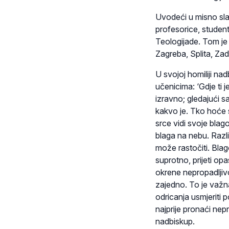
Uvodeći u misno sla
profesorice, studen
Teologijade. Tom je 
Zagreba, Splita, Zad
U svojoj homiliji na
učenicima: ‘Gdje ti j
izravno; gledajući sa
kakvo je. Tko hoće s
srce vidi svoje blag
blaga na nebu. Razli
može rastočiti. Bla
suprotno, prijeti o
okrene nepropadljiv
zajedno. To je važn
odricanja usmjeriti 
najprije pronaći nep
nadbiskup.