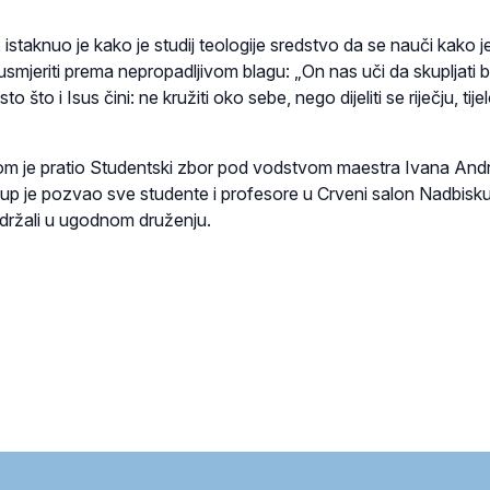
, istaknuo je kako je studij teologije sredstvo da se nauči kako j
smjeriti prema nepropadljivom blagu: „On nas uči da skupljati 
sto što i Isus čini: ne kružiti oko sebe, nego dijeliti se riječju, tije
om je pratio Studentski zbor pod vodstvom maestra Ivana Andr
up je pozvao sve studente i profesore u Crveni salon Nadbis
držali u ugodnom druženju.