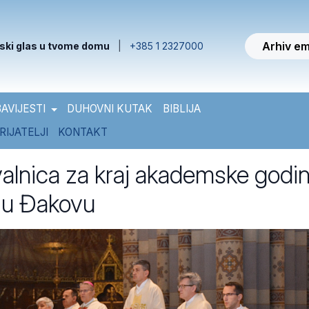
Arhiv em
ski glas u tvome domu
|
+385 1 2327000
AVIJESTI
DUHOVNI KUTAK
BIBLIJA
RIJATELJI
KONTAKT
alnica za kraj akademske godi
 u Đakovu