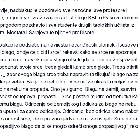
vlje, nadbiskup je pozdravio sve nazočne, sve profesore i
te, bogoslove, izražavajući radost što je KBF u Đakovu domać
prigodom pozdravio i sve studente drugih teoloških učilišta iz
ra, Mostara i Sarajeva te njihove profesore.
dbiskup je podsjetio na naviješten evanđeoski ulomak i Isusove r
e blago, ondje će ti biti i srce‘, rekavši kako se srce ne spoznaje
mo u srce, čovjek nije u stanju otkriti gdje je i ne može spoznat
poznati svoje srce, treba gledati kamo srce gleda. Treba otkriti
o. „Izbor svoga blaga srce treba napraviti razlikujući blago na ze
ka je velika. Blago na nebu lopov ne može ukrasti i moljac ga n
go na nebu ne propada. Ono je sigurno. Blagu na zemlji, sasvim
pasnost od lopova, propasti… Srce postaje mudro od trenutka k
omu blagu. Odricanje od zemaljskog i odluka za blago na nebu 
a uputa i za samo odricanje. Odricanje, bez otkrića kamo nako
pozornost srca, ide u prazno i jedva da može uspjeti. Srce mora
ropadljivo blago da bi se moglo odreći onoga propadljivog“, rek