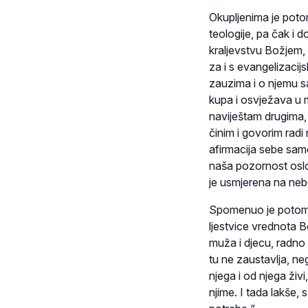
Okupljenima je potom
teologije, pa čak i d
kraljevstvu Božjem, 
za i s evangelizacij
zauzima i o njemu s
kupa i osvježava u m
naviještam drugima, 
činim i govorim radi
afirmacija sebe samo
naša pozornost oslo
je usmjerena na neb
Spomenuo je potom o
ljestvice vrednota B
muža i djecu, radno m
tu ne zaustavlja, n
njega i od njega živi
njime. I tada lakše, 