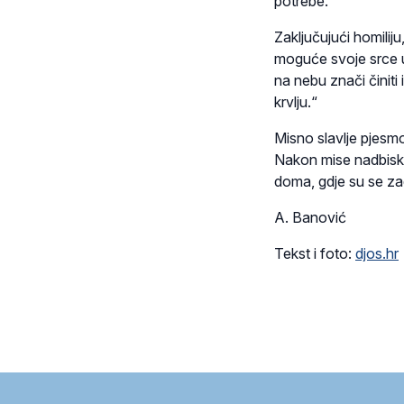
potrebe.“
Zaključujući homiliju
moguće svoje srce u
na nebu znači činiti i
krvlju.“
Misno slavlje pjesm
Nakon mise nadbisk
doma, gdje su se za
A. Banović
Tekst i foto:
djos.hr