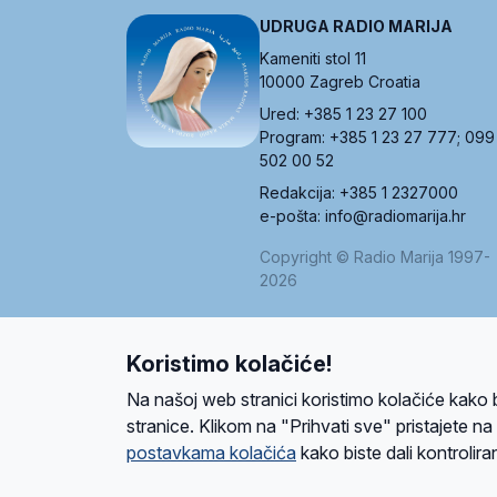
UDRUGA RADIO MARIJA
Kameniti stol 11
10000 Zagreb Croatia
Ured: +385 1 23 27 100
Program: +385 1 23 27 777; 099
502 00 52
Redakcija: +385 1 2327000
e-pošta: info@radiomarija.hr
Copyright © Radio Marija 1997-
2026
Koristimo kolačiće!
O nama
Radio
Program
Volonteri
Prijatelji
Kontakt
Pravi
Na našoj web stranici koristimo kolačiće kako 
Ova stranica je zaštićena Google reCAPTCH
stranice. Klikom na "Prihvati sve" pristajete n
postavkama kolačića
kako biste dali kontroliran
Design and development
SIK
&
C-Tel