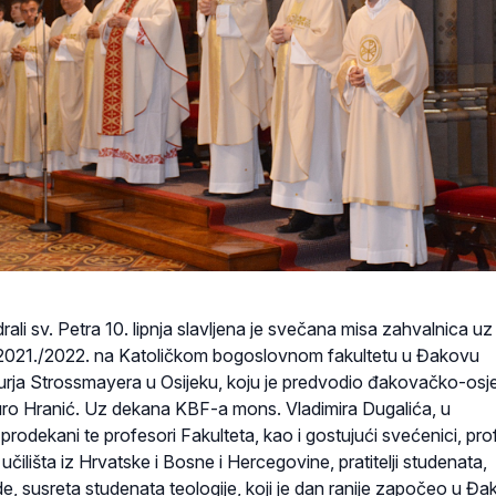
li sv. Petra 10. lipnja slavljena je svečana misa zahvalnica uz 
021./2022. na Katoličkom bogoslovnom fakultetu u Đakovu
Jurja Strossmayera u Osijeku, koju je predvodio đakovačko-osj
ro Hranić. Uz dekana KBF-a mons. Vladimira Dugalića, u
i prodekani te profesori Fakulteta, kao i gostujući svećenici, pro
 učilišta iz Hrvatske i Bosne i Hercegovine, pratitelji studenata,
e, susreta studenata teologije, koji je dan ranije započeo u Đa