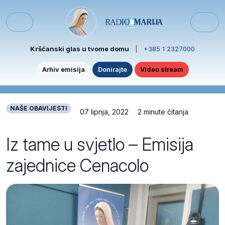
Skip to content
Skip to footer
Menu
Kršćanski glas u tvome domu
|
+385 1 2327000
Arhiv emisija
Donirajte
Video stream
NAŠE OBAVIJESTI
07 lipnja, 2022
2 minute čitanja
Iz tame u svjetlo – Emisija
zajednice Cenacolo