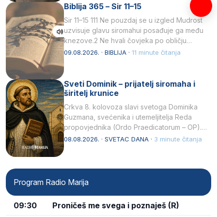
Biblija 365 – Sir 11–15
Sir 11–15 111 Ne pouzdaj se u izgled Mudrost
uzvisuje glavu siromahui posađuje ga među
knezove.2 Ne hvali čovjeka po obličju
njegovui…
09.08.2026. · BIBLIJA ·
11 minute čitanja
Sveti Dominik – prijatelj siromaha i
širitelj krunice
Crkva 8. kolovoza slavi svetoga Dominika
Guzmana, svećenika i utemeljitelja Reda
propovjednika (Ordo Praedicatorum – OP).
Svojim životom, dubokom ljubavlju prema
08.08.2026. · SVETAC DANA ·
3 minute čitanja
Kristu…
Program Radio Marija
09:30
Proničeš me svega i poznaješ (R)