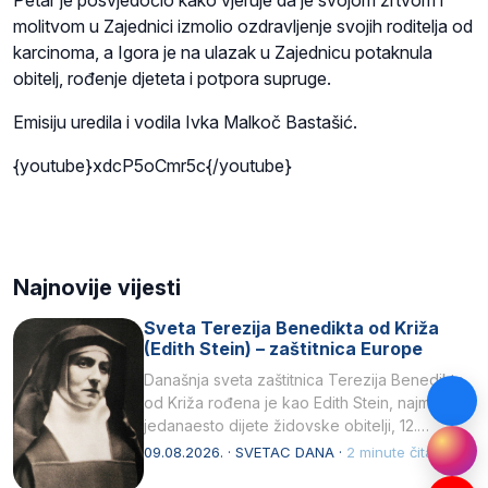
Petar je posvjedočio kako vjeruje da je svojom žrtvom i
molitvom u Zajednici izmolio ozdravljenje svojih roditelja od
karcinoma, a Igora je na ulazak u Zajednicu potaknula
obitelj, rođenje djeteta i potpora supruge.
Emisiju uredila i vodila Ivka Malkoč Bastašić.
{youtube}xdcP5oCmr5c{/youtube}
Najnovije vijesti
Sveta Terezija Benedikta od Križa
(Edith Stein) – zaštitnica Europe
Današnja sveta zaštitnica Terezija Benedikta
od Križa rođena je kao Edith Stein, najmlađe,
jedanaesto dijete židovske obitelji, 12.
listopada 1891, u Wrocławu…
09.08.2026. · SVETAC DANA ·
2 minute čitanja