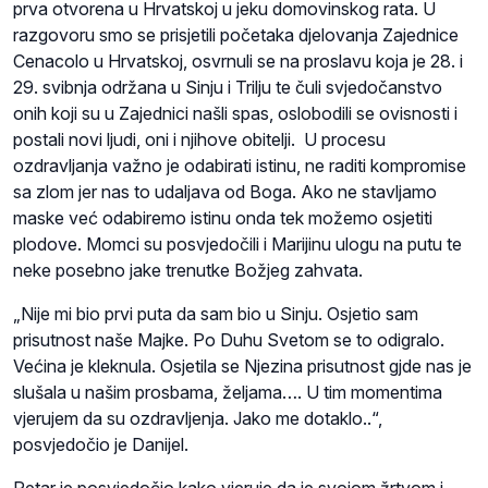
prva otvorena u Hrvatskoj u jeku domovinskog rata. U
razgovoru smo se prisjetili početaka djelovanja Zajednice
Cenacolo u Hrvatskoj, osvrnuli se na proslavu koja je 28. i
29. svibnja održana u Sinju i Trilju te čuli svjedočanstvo
onih koji su u Zajednici našli spas, oslobodili se ovisnosti i
postali novi ljudi, oni i njihove obitelji. U procesu
ozdravljanja važno je odabirati istinu, ne raditi kompromise
sa zlom jer nas to udaljava od Boga. Ako ne stavljamo
maske već odabiremo istinu onda tek možemo osjetiti
plodove. Momci su posvjedočili i Marijinu ulogu na putu te
neke posebno jake trenutke Božjeg zahvata.
„Nije mi bio prvi puta da sam bio u Sinju. Osjetio sam
prisutnost naše Majke. Po Duhu Svetom se to odigralo.
Većina je kleknula. Osjetila se Njezina prisutnost gjde nas je
slušala u našim prosbama, željama…. U tim momentima
vjerujem da su ozdravljenja. Jako me dotaklo..“,
posvjedočio je Danijel.