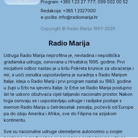
Program: +385 1 23 27 777; 099 502 00 52
Redakcija: +385 1 2327000
e-pošta: info@radiomarija.hr
Copyright © Radio Marija 1997-2026
Radio Marija
Udruga Radio Marija neprofitna je, nevladina i nepolitička
građanska udruga, osnovana u Hrvatskoj 1995. godine. Prvi
inicijativni odbor nastao je u krilu Pokreta krunice za obraćenje i
mir, a uoči osnutka uspostavljena je suradnja s Radio Marijom
Italije. Ideja o Radio Mariji i prvi program nastali su 1983. godine
u župi u Erbi na sjeveru Italije. Iz Erbe se Radio Marija postupno
širi te uskoro obuhvaća cijeli talijanski nacionalni prostor. Nakon
toga osnivaju se i uspostavljaju udruge i radijske postaje s
imenom Radio Marija u četrdesetak zemalja, počevši od Europe
pa do obiju Amerika i Afrike, sve do Filipina na azijskom
kontinentu.
Sve su nacionalne udruge utemeljene autonomno u svojim
zemljama, a međusobna su povezane preko krovne udruge