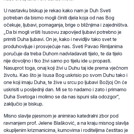
U nastavku biskup je rekao kako nam je Duh Sveti
potreban da bismo mogli činiti djela koja od nas Bog
očekuje, ljubavi, pomaganja, brige o bližnjima i zajedništva.
„Da bi mogli vršiti Isusovu zapovijed ljubavi potrebno je
primiti Duha ljubavi. On je, kako i nevidljiv tako svet te
produhovljuje i prosvjećuje nas. Sveti Pavao Rimljanima
poručuje da treba Duhom nadvladavati tijelo, te da tijelo
nije dovoljno i tko živi samo po tijelu ide u propasti.
Nasuprot toga, onaj koji živi u Duhu taj ide prema vječnom
životu. Kao što je Isusa Bog uskrisio po svom Duhu tako i
one koji imaju Duha, te žive u srcu po ljubavi Božjoj On će
uskrisiti u posljednji dan. Mi se to nadamo i zato i primamo
Duha Svetoga i molimo se da nas ispuni sila odozgor“,
zaključio je biskup.
Misno slavlje pjesmom je animirao katedralni zbor pod
ravnanjem prof. Jelene Blašković, a na kraju misnog slavlja
okupljenim krizmanicima, kumovima i roditeljima čestitao je