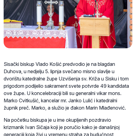
Sisački biskup Vlado Košić predvodio je na blagdan
Duhova, u nedjelju 5. lipnja svečano misno slavlje u
dvorištu katedralne župe Uzvišenja sv. Križa u Sisku i tom
prigodom podijelio sakrament svete potvrde 49 kandidata
ove župe. U koncelebraciji bili su generalni vikar mons.
Marko Cvitkušić, kancelar mr. Janko Lulić i katedralni
župnik preč. Marko, a služio je đakon Marin Mlađenović.
Na početku biskupa je u ime okupljenih pozdravio
krizmanik Ivan Sičaja koji je poručio kako je današnjoj
generaciji koja živi u vremenu straha za budućnost