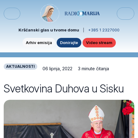
Skip to content
Skip to footer
Menu
Kršćanski glas u tvome domu
|
+385 1 2327000
Arhiv emisija
Donirajte
Video stream
AKTUALNOSTI
06 lipnja, 2022
3 minute čitanja
Svetkovina Duhova u Sisku