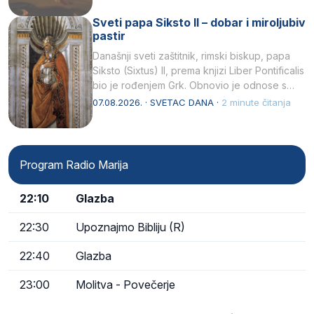
Sveti papa Siksto II – dobar i miroljubiv
pastir
Današnji sveti zaštitnik, rimski biskup, papa
Siksto (Sixtus) II, prema knjizi Liber Pontificalis
bio je rođenjem Grk. Obnovio je odnose s
afričkim…
07.08.2026. · SVETAC DANA ·
2 minute čitanja
Program Radio Marija
22:10
Glazba
22:30
Upoznajmo Bibliju (R)
22:40
Glazba
23:00
Molitva - Povečerje