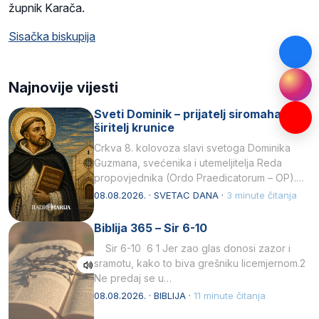
župnik Karača.
Sisačka biskupija
Najnovije vijesti
Sveti Dominik – prijatelj siromaha i
širitelj krunice
Crkva 8. kolovoza slavi svetoga Dominika
Guzmana, svećenika i utemeljitelja Reda
propovjednika (Ordo Praedicatorum – OP).
Svojim životom, dubokom ljubavlju prema
08.08.2026. · SVETAC DANA ·
3 minute čitanja
Kristu…
Biblija 365 – Sir 6-10
Sir 6-10 6 1 Jer zao glas donosi zazor i
sramotu, kako to biva grešniku licemjernom.2
Ne predaj se u…
08.08.2026. · BIBLIJA ·
11 minute čitanja