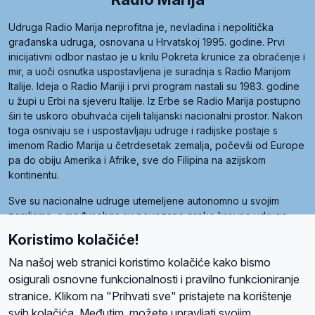
Udruga Radio Marija neprofitna je, nevladina i nepolitička
građanska udruga, osnovana u Hrvatskoj 1995. godine. Prvi
inicijativni odbor nastao je u krilu Pokreta krunice za obraćenje i
mir, a uoči osnutka uspostavljena je suradnja s Radio Marijom
Italije. Ideja o Radio Mariji i prvi program nastali su 1983. godine
u župi u Erbi na sjeveru Italije. Iz Erbe se Radio Marija postupno
širi te uskoro obuhvaća cijeli talijanski nacionalni prostor. Nakon
toga osnivaju se i uspostavljaju udruge i radijske postaje s
imenom Radio Marija u četrdesetak zemalja, počevši od Europe
pa do obiju Amerika i Afrike, sve do Filipina na azijskom
kontinentu.
Sve su nacionalne udruge utemeljene autonomno u svojim
zemljama, a međusobna su povezane preko krovne udruge
pod nazivom Svjetska obitelj Radio Marije (World Family of
Koristimo kolačiće!
Radio Maria). Svjetsku obitelj utemeljilo je sedam članica, među
kojima je i hrvatska Udruga Radio Marija.
Na našoj web stranici koristimo kolačiće kako bismo
osigurali osnovne funkcionalnosti i pravilno funkcioniranje
stranice. Klikom na "Prihvati sve" pristajete na korištenje
svih kolačića. Međutim, možete upravljati svojim