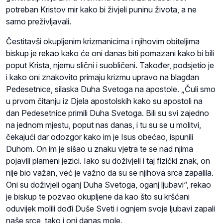
potreban Kristov mir kako bi živjeli puninu života, a ne
samo preživljavali.
Čestitavši okupljenim krizmanicima i njihovim obiteljima
biskup je rekao kako će oni danas biti pomazani kako bi bili
poput Krista, njemu slični i suobličeni. Također, podsjetio je
i kako oni znakovito primaju krizmu upravo na blagdan
Pedesetnice, silaska Duha Svetoga na apostole. „Čuli smo
u prvom čitanju iz Djela apostolskih kako su apostoli na
dan Pedesetnice primili Duha Svetoga. Bili su svi zajedno
na jednom mjestu, poput nas danas, i tu su se u molitvi,
čekajući dar odozgor kako im je Isus obećao, ispunili
Duhom. On im je sišao u znaku vjetra te se nad njima
pojavili plameni jezici. Iako su doživjeli i taj fizički znak, on
nije bio važan, već je važno da su se njihova srca zapalila.
Oni su doživjeli oganj Duha Svetoga, oganj ljubavi“, rekao
je biskup te pozvao okupljene da kao što su kršćani
oduvijek molili dođi Duše Sveti i ognjem svoje ljubavi zapali
naše srce, tako i oni danas mole.