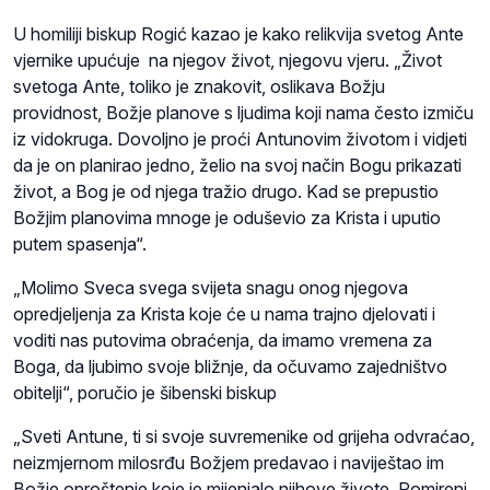
U homiliji biskup Rogić kazao je kako relikvija svetog Ante
vjernike upućuje na njegov život, njegovu vjeru. „Život
svetoga Ante, toliko je znakovit, oslikava Božju
providnost, Božje planove s ljudima koji nama često izmiču
iz vidokruga. Dovoljno je proći Antunovim životom i vidjeti
da je on planirao jedno, želio na svoj način Bogu prikazati
život, a Bog je od njega tražio drugo. Kad se prepustio
Božjim planovima mnoge je oduševio za Krista i uputio
putem spasenja“.
„Molimo Sveca svega svijeta snagu onog njegova
opredjeljenja za Krista koje će u nama trajno djelovati i
voditi nas putovima obraćenja, da imamo vremena za
Boga, da ljubimo svoje bližnje, da očuvamo zajedništvo
obitelji“, poručio je šibenski biskup
„Sveti Antune, ti si svoje suvremenike od grijeha odvraćao,
neizmjernom milosrđu Božjem predavao i naviještao im
Božje oproštenje koje je mijenjalo njihove živote. Pomireni