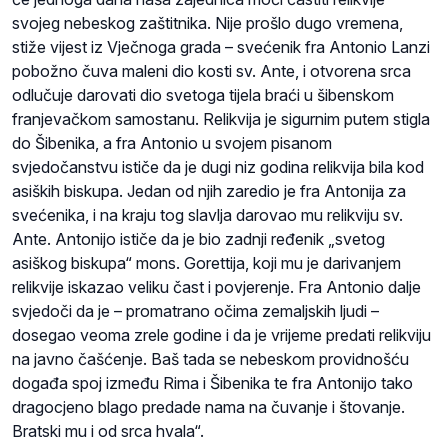
svojeg nebeskog zaštitnika. Nije prošlo dugo vremena,
stiže vijest iz Vječnoga grada – svećenik fra Antonio Lanzi
pobožno čuva maleni dio kosti sv. Ante, i otvorena srca
odlučuje darovati dio svetoga tijela braći u šibenskom
franjevačkom samostanu. Relikvija je sigurnim putem stigla
do Šibenika, a fra Antonio u svojem pisanom
svjedočanstvu ističe da je dugi niz godina relikvija bila kod
asiških biskupa. Jedan od njih zaredio je fra Antonija za
svećenika, i na kraju tog slavlja darovao mu relikviju sv.
Ante. Antonijo ističe da je bio zadnji ređenik „svetog
asiškog biskupa“ mons. Gorettija, koji mu je darivanjem
relikvije iskazao veliku čast i povjerenje. Fra Antonio dalje
svjedoči da je – promatrano očima zemaljskih ljudi –
dosegao veoma zrele godine i da je vrijeme predati relikviju
na javno čašćenje. Baš tada se nebeskom providnošću
događa spoj između Rima i Šibenika te fra Antonijo tako
dragocjeno blago predade nama na čuvanje i štovanje.
Bratski mu i od srca hvala“.