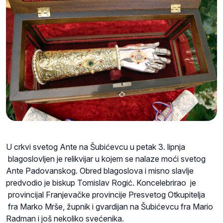
U crkvi svetog Ante na Šubićevcu u petak 3. lipnja
blagoslovljen je relikvijar u kojem se nalaze moći svetog
Ante Padovanskog. Obred blagoslova i misno slavlje
predvodio je biskup Tomislav Rogić. Koncelebrirao je
provincijal Franjevačke provincije Presvetog Otkupitelja
fra Marko Mrše, župnik i gvardijan na Šubićevcu fra Mario
Radman i još nekoliko svećenika.