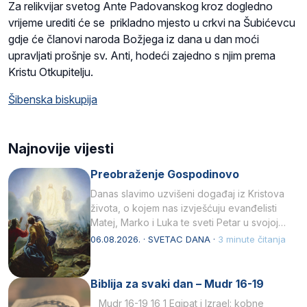
Za relikvijar svetog Ante Padovanskog kroz dogledno
vrijeme urediti će se prikladno mjesto u crkvi na Šubićevcu
gdje će članovi naroda Božjega iz dana u dan moći
upravljati prošnje sv. Anti, hodeći zajedno s njim prema
Kristu Otkupitelju.
Šibenska biskupija
Najnovije vijesti
Preobraženje Gospodinovo
Danas slavimo uzvišeni događaj iz Kristova
života, o kojem nas izvješćuju evanđelisti
Matej, Marko i Luka te sveti Petar u svojoj
drugoj…
06.08.2026. · SVETAC DANA ·
3 minute čitanja
Biblija za svaki dan – Mudr 16-19
Mudr 16-19 16 1 Egipat i Izrael: kobne