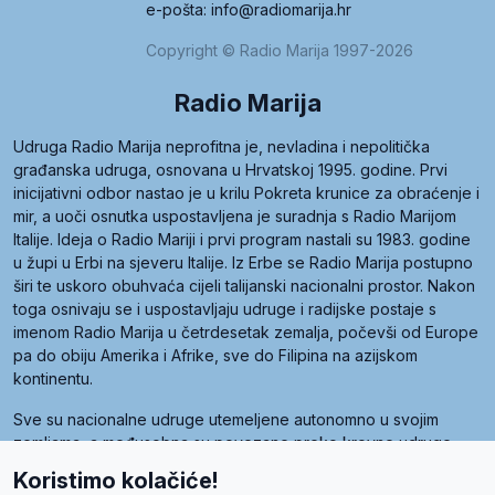
e-pošta: info@radiomarija.hr
Copyright © Radio Marija 1997-2026
Radio Marija
Udruga Radio Marija neprofitna je, nevladina i nepolitička
građanska udruga, osnovana u Hrvatskoj 1995. godine. Prvi
inicijativni odbor nastao je u krilu Pokreta krunice za obraćenje i
mir, a uoči osnutka uspostavljena je suradnja s Radio Marijom
Italije. Ideja o Radio Mariji i prvi program nastali su 1983. godine
u župi u Erbi na sjeveru Italije. Iz Erbe se Radio Marija postupno
širi te uskoro obuhvaća cijeli talijanski nacionalni prostor. Nakon
toga osnivaju se i uspostavljaju udruge i radijske postaje s
imenom Radio Marija u četrdesetak zemalja, počevši od Europe
pa do obiju Amerika i Afrike, sve do Filipina na azijskom
kontinentu.
Sve su nacionalne udruge utemeljene autonomno u svojim
zemljama, a međusobna su povezane preko krovne udruge
pod nazivom Svjetska obitelj Radio Marije (World Family of
Koristimo kolačiće!
Radio Maria). Svjetsku obitelj utemeljilo je sedam članica, među