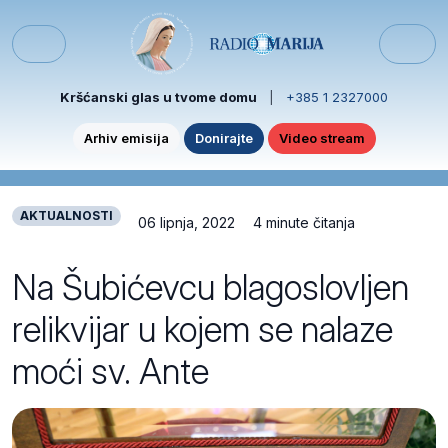
Skip to content
Skip to footer
Menu
Kršćanski glas u tvome domu
|
+385 1 2327000
Arhiv emisija
Donirajte
Video stream
AKTUALNOSTI
06 lipnja, 2022
4 minute čitanja
Na Šubićevcu blagoslovljen
relikvijar u kojem se nalaze
moći sv. Ante