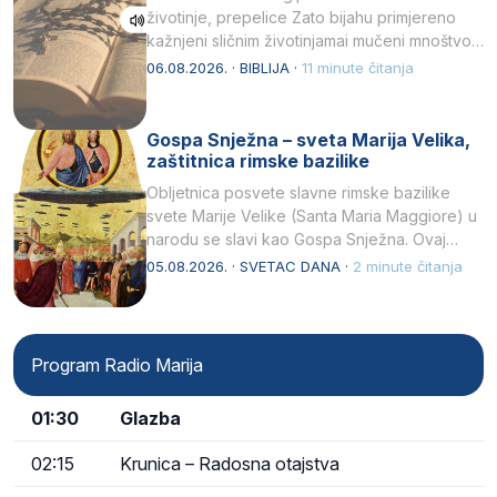
životinje, prepelice Zato bijahu primjereno
kažnjeni sličnim životinjamai mučeni mnoštvom
kukaca.2 A narod…
06.08.2026. · BIBLIJA ·
11 minute čitanja
Gospa Snježna – sveta Marija Velika,
zaštitnica rimske bazilike
Obljetnica posvete slavne rimske bazilike
svete Marije Velike (Santa Maria Maggiore) u
narodu se slavi kao Gospa Snježna. Ovaj
naziv, Sancta Maria…
05.08.2026. · SVETAC DANA ·
2 minute čitanja
Program Radio Marija
01:30
Glazba
02:15
Krunica – Radosna otajstva