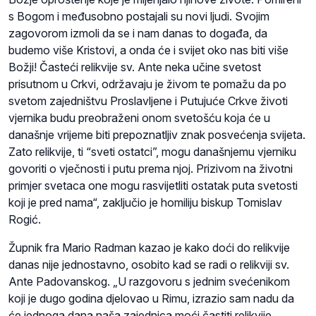
s Bogom i međusobno postajali su novi ljudi. Svojim
zagovorom izmoli da se i nam danas to događa, da
budemo više Kristovi, a onda će i svijet oko nas biti više
Božji! Časteći relikvije sv. Ante neka učine svetost
prisutnom u Crkvi, održavaju je živom te pomažu da po
svetom zajedništvu Proslavljene i Putujuće Crkve životi
vjernika budu preobraženi onom svetošću koja će u
današnje vrijeme biti prepoznatljiv znak posvećenja svijeta.
Zato relikvije, ti “sveti ostatci”, mogu današnjemu vjerniku
govoriti o vječnosti i putu prema njoj. Prizivom na životni
primjer svetaca one mogu rasvijetliti ostatak puta svetosti
koji je pred nama“, zaključio je homiliju biskup Tomislav
Rogić.
Župnik fra Mario Radman kazao je kako doći do relikvije
danas nije jednostavno, osobito kad se radi o relikviji sv.
Ante Padovanskog. „U razgovoru s jednim svećenikom
koji je dugo godina djelovao u Rimu, izrazio sam nadu da
će jednoga dana naša zajednica moći častiti relikvije