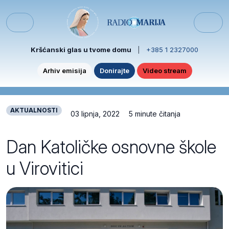
Skip to content
Skip to footer
Menu
Kršćanski glas u tvome domu
|
+385 1 2327000
Arhiv emisija
Donirajte
Video stream
AKTUALNOSTI
03 lipnja, 2022
5 minute čitanja
Dan Katoličke osnovne škole
u Virovitici