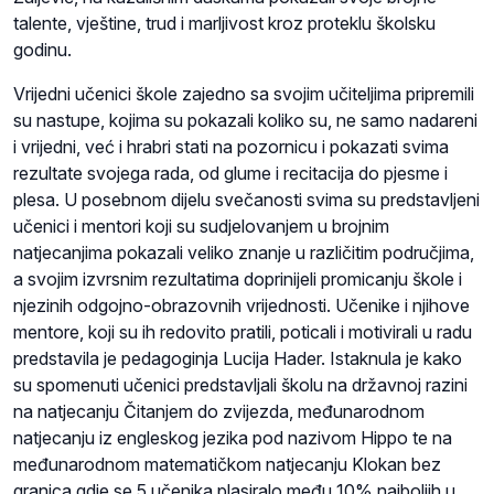
talente, vještine, trud i marljivost kroz proteklu školsku
godinu.
Vrijedni učenici škole zajedno sa svojim učiteljima pripremili
su nastupe, kojima su pokazali koliko su, ne samo nadareni
i vrijedni, već i hrabri stati na pozornicu i pokazati svima
rezultate svojega rada, od glume i recitacija do pjesme i
plesa. U posebnom dijelu svečanosti svima su predstavljeni
učenici i mentori koji su sudjelovanjem u brojnim
natjecanjima pokazali veliko znanje u različitim područjima,
a svojim izvrsnim rezultatima doprinijeli promicanju škole i
njezinih odgojno-obrazovnih vrijednosti. Učenike i njihove
mentore, koji su ih redovito pratili, poticali i motivirali u radu
predstavila je pedagoginja Lucija Hader. Istaknula je kako
su spomenuti učenici predstavljali školu na državnoj razini
na natjecanju Čitanjem do zvijezda, međunarodnom
natjecanju iz engleskog jezika pod nazivom Hippo te na
međunarodnom matematičkom natjecanju Klokan bez
granica gdje se 5 učenika plasiralo među 10% najboljih u