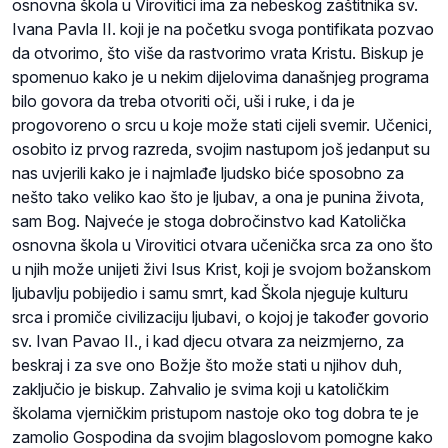
osnovna škola u Virovitici ima za nebeskog zaštitnika sv.
Ivana Pavla II. koji je na početku svoga pontifikata pozvao
da otvorimo, što više da rastvorimo vrata Kristu. Biskup je
spomenuo kako je u nekim dijelovima današnjeg programa
bilo govora da treba otvoriti oči, uši i ruke, i da je
progovoreno o srcu u koje može stati cijeli svemir. Učenici,
osobito iz prvog razreda, svojim nastupom još jedanput su
nas uvjerili kako je i najmlađe ljudsko biće sposobno za
nešto tako veliko kao što je ljubav, a ona je punina života,
sam Bog. Najveće je stoga dobročinstvo kad Katolička
osnovna škola u Virovitici otvara učenička srca za ono što
u njih može unijeti živi Isus Krist, koji je svojom božanskom
ljubavlju pobijedio i samu smrt, kad Škola njeguje kulturu
srca i promiče civilizaciju ljubavi, o kojoj je također govorio
sv. Ivan Pavao II., i kad djecu otvara za neizmjerno, za
beskraj i za sve ono Božje što može stati u njihov duh,
zaključio je biskup. Zahvalio je svima koji u katoličkim
školama vjerničkim pristupom nastoje oko tog dobra te je
zamolio Gospodina da svojim blagoslovom pomogne kako