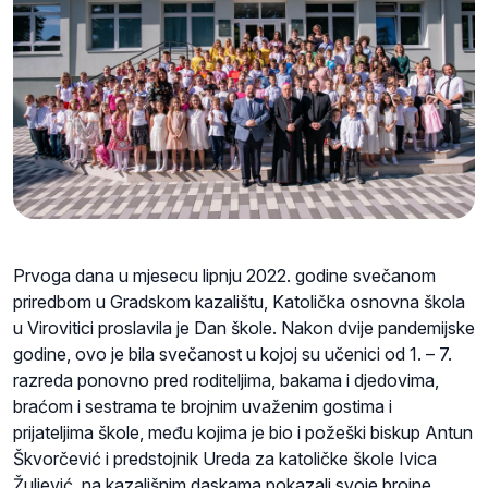
Prvoga dana u mjesecu lipnju 2022. godine svečanom
priredbom u Gradskom kazalištu, Katolička osnovna škola
u Virovitici proslavila je Dan škole. Nakon dvije pandemijske
godine, ovo je bila svečanost u kojoj su učenici od 1. – 7.
razreda ponovno pred roditeljima, bakama i djedovima,
braćom i sestrama te brojnim uvaženim gostima i
prijateljima škole, među kojima je bio i požeški biskup Antun
Škvorčević i predstojnik Ureda za katoličke škole Ivica
Žuljević, na kazališnim daskama pokazali svoje brojne