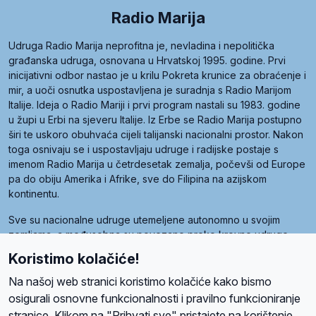
Radio Marija
Udruga Radio Marija neprofitna je, nevladina i nepolitička
građanska udruga, osnovana u Hrvatskoj 1995. godine. Prvi
inicijativni odbor nastao je u krilu Pokreta krunice za obraćenje i
mir, a uoči osnutka uspostavljena je suradnja s Radio Marijom
Italije. Ideja o Radio Mariji i prvi program nastali su 1983. godine
u župi u Erbi na sjeveru Italije. Iz Erbe se Radio Marija postupno
širi te uskoro obuhvaća cijeli talijanski nacionalni prostor. Nakon
toga osnivaju se i uspostavljaju udruge i radijske postaje s
imenom Radio Marija u četrdesetak zemalja, počevši od Europe
pa do obiju Amerika i Afrike, sve do Filipina na azijskom
kontinentu.
Sve su nacionalne udruge utemeljene autonomno u svojim
zemljama, a međusobna su povezane preko krovne udruge
pod nazivom Svjetska obitelj Radio Marije (World Family of
Koristimo kolačiće!
Radio Maria). Svjetsku obitelj utemeljilo je sedam članica, među
kojima je i hrvatska Udruga Radio Marija.
Na našoj web stranici koristimo kolačiće kako bismo
osigurali osnovne funkcionalnosti i pravilno funkcioniranje
stranice. Klikom na "Prihvati sve" pristajete na korištenje