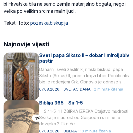
bi Hrvatska bila ne samo zemlja materijalno bogata, nego i
velika po velikim srcima malih ljudi.
Tekst i foto:
pozeska.biskupija
Najnovije vijesti
Sveti papa Siksto II – dobar i miroljubiv
pastir
Današnji sveti zaštitnik, rimski biskup, papa
Siksto (Sixtus) II, prema knjizi Liber Pontificalis
bio je rođenjem Grk. Obnovio je odnose s
afričkim…
07.08.2026. · SVETAC DANA ·
2 minute čitanja
Biblija 365 – Sir 1-5
Sir 1-5 1 I. ZBIRKA IZREKA Otajstvo mudrosti
Svaka je mudrost od Gospoda i s njime je
dovijeka.2 Tko će…
07.08.2026. · BIBLIJA ·
10 minute čitanja