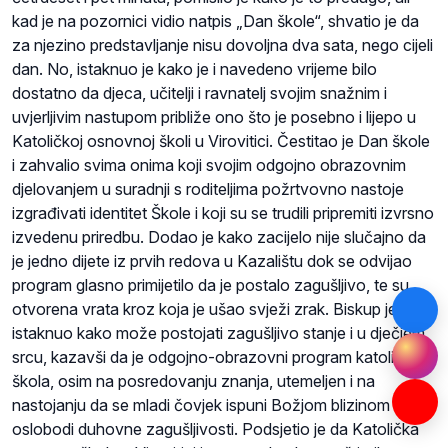
kad je na pozornici vidio natpis „Dan škole“, shvatio je da
za njezino predstavljanje nisu dovoljna dva sata, nego cijeli
dan. No, istaknuo je kako je i navedeno vrijeme bilo
dostatno da djeca, učitelji i ravnatelj svojim snažnim i
uvjerljivim nastupom približe ono što je posebno i lijepo u
Katoličkoj osnovnoj školi u Virovitici. Čestitao je Dan škole
i zahvalio svima onima koji svojim odgojno obrazovnim
djelovanjem u suradnji s roditeljima požrtvovno nastoje
izgrađivati identitet Škole i koji su se trudili pripremiti izvrsno
izvedenu priredbu. Dodao je kako zacijelo nije slučajno da
je jedno dijete iz prvih redova u Kazalištu dok se odvijao
program glasno primijetilo da je postalo zagušljivo, te su
otvorena vrata kroz koja je ušao svježi zrak. Biskup je
istaknuo kako može postojati zagušljivo stanje i u dječjem
srcu, kazavši da je odgojno-obrazovni program katoličkih
škola, osim na posredovanju znanja, utemeljen i na
nastojanju da se mladi čovjek ispuni Božjom blizinom i
oslobodi duhovne zagušljivosti. Podsjetio je da Katolička