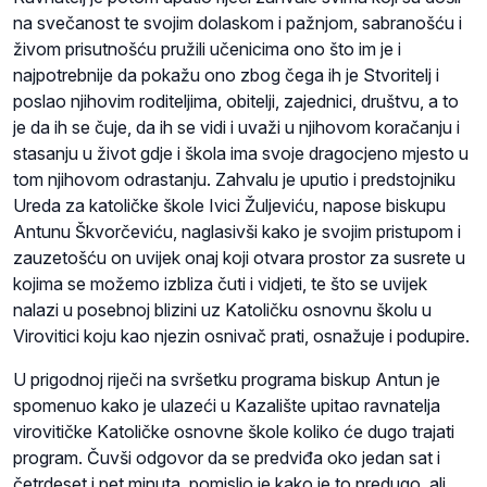
na svečanost te svojim dolaskom i pažnjom, sabranošću i
živom prisutnošću pružili učenicima ono što im je i
najpotrebnije da pokažu ono zbog čega ih je Stvoritelj i
poslao njihovim roditeljima, obitelji, zajednici, društvu, a to
je da ih se čuje, da ih se vidi i uvaži u njihovom koračanju i
stasanju u život gdje i škola ima svoje dragocjeno mjesto u
tom njihovom odrastanju. Zahvalu je uputio i predstojniku
Ureda za katoličke škole Ivici Žuljeviću, napose biskupu
Antunu Škvorčeviću, naglasivši kako je svojim pristupom i
zauzetošću on uvijek onaj koji otvara prostor za susrete u
kojima se možemo izbliza čuti i vidjeti, te što se uvijek
nalazi u posebnoj blizini uz Katoličku osnovnu školu u
Virovitici koju kao njezin osnivač prati, osnažuje i podupire.
U prigodnoj riječi na svršetku programa biskup Antun je
spomenuo kako je ulazeći u Kazalište upitao ravnatelja
virovitičke Katoličke osnovne škole koliko će dugo trajati
program. Čuvši odgovor da se predviđa oko jedan sat i
četrdeset i pet minuta, pomislio je kako je to predugo, ali