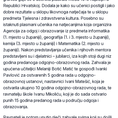
Republici Hrvatskoj. Dodala je kako su učenici postigli i jako
dobre rezultate u sklopu likovnoga natječaja te u sklopu
predmeta Tjelesna i zdravstvena kultura. Posebno su
istaknuti plasmani učenika na natjecanjima koja organizira
Agencija za odgoj i obrazovanje iz predmeta informatika
(1. mjesto u županiji), geografija (1. i 3. mjesto u županiji),
kemija (3. mjesto u županiji) i Matematika (2. mjesto u
županiji). Nakon predstavljanja učenika i njihovih mentora
predstavljeni su i djelatnici – jubilarci, iza kojih stoji dugi niz
godina predanoga odgojno-obrazovnog rada. Zahvala je
upućena učiteljici Melaniji Botić Matić te gospođi Ivanki
Pavlović za ostvarenih 5 godina rada u odgojno-
obrazovnoj ustanovi, nastavnici Ivani Matešić, koja je
ostvarila ukupno 10 godina odgojno-obrazovnog rada, te
ravnatelju škole Ivanu Mikoliću, koji je do sada ostvario
punih 15 godina predanog rada u području odgoja i
obrazovanja.
Ravnatelj je potom uputio riječi zahvale svima koji su došli