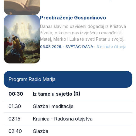
Preobraženje Gospodinovo
Danas slavimo uzvišeni događaj iz Kristova
života, o kojem nas izvješćuju evanđelisti
Matej, Marko i Luka te sveti Petar u svojoj
drugoj…
06.08.2026. · SVETAC DANA ·
3 minute čitanja
Program Radio Marija
00:30
Iz tame u svjetlo (R)
01:30
Glazba i meditacije
02:15
Krunica - Radosna otajstva
02:40
Glazba