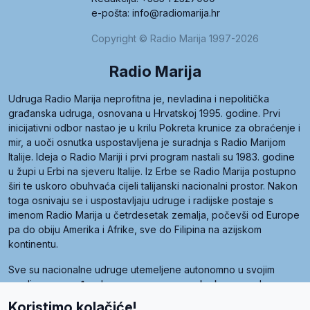
e-pošta: info@radiomarija.hr
Copyright © Radio Marija 1997-2026
Radio Marija
Udruga Radio Marija neprofitna je, nevladina i nepolitička
građanska udruga, osnovana u Hrvatskoj 1995. godine. Prvi
inicijativni odbor nastao je u krilu Pokreta krunice za obraćenje i
mir, a uoči osnutka uspostavljena je suradnja s Radio Marijom
Italije. Ideja o Radio Mariji i prvi program nastali su 1983. godine
u župi u Erbi na sjeveru Italije. Iz Erbe se Radio Marija postupno
širi te uskoro obuhvaća cijeli talijanski nacionalni prostor. Nakon
toga osnivaju se i uspostavljaju udruge i radijske postaje s
imenom Radio Marija u četrdesetak zemalja, počevši od Europe
pa do obiju Amerika i Afrike, sve do Filipina na azijskom
kontinentu.
Sve su nacionalne udruge utemeljene autonomno u svojim
zemljama, a međusobna su povezane preko krovne udruge
pod nazivom Svjetska obitelj Radio Marije (World Family of
Koristimo kolačiće!