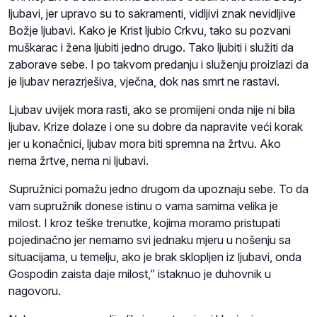
ljubavi, jer upravo su to sakramenti, vidljivi znak nevidljive
Božje ljubavi. Kako je Krist ljubio Crkvu, tako su pozvani
muškarac i žena ljubiti jedno drugo. Tako ljubiti i služiti da
zaborave sebe. I po takvom predanju i služenju proizlazi da
je ljubav nerazrješiva, vječna, dok nas smrt ne rastavi.
Ljubav uvijek mora rasti, ako se promijeni onda nije ni bila
ljubav. Krize dolaze i one su dobre da napravite veći korak
jer u konačnici, ljubav mora biti spremna na žrtvu. Ako
nema žrtve, nema ni ljubavi.
Supružnici pomažu jedno drugom da upoznaju sebe. To da
vam supružnik donese istinu o vama samima velika je
milost. I kroz teške trenutke, kojima moramo pristupati
pojedinačno jer nemamo svi jednaku mjeru u nošenju sa
situacijama, u temelju, ako je brak sklopljen iz ljubavi, onda
Gospodin zaista daje milost,” istaknuo je duhovnik u
nagovoru.