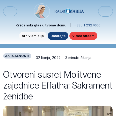
Skip to content
Skip to footer
Menu
Kršćanski glas u tvome domu
|
+385 1 2327000
Arhiv emisija
Donirajte
Video stream
AKTUALNOSTI
02 lipnja, 2022
3 minute čitanja
Otvoreni susret Molitvene
zajednice Effatha: Sakrament
ženidbe