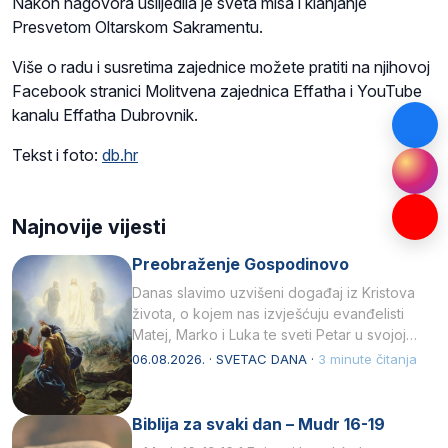
Nakon nagovora uslijedila je sveta misa i klanjanje
Presvetom Oltarskom Sakramentu.
Više o radu i susretima zajednice možete pratiti na njihovoj
Facebook stranici Molitvena zajednica Effatha i YouTube
kanalu Effatha Dubrovnik.
Tekst i foto:
db.hr
Najnovije vijesti
Preobraženje Gospodinovo
Danas slavimo uzvišeni događaj iz Kristova
života, o kojem nas izvješćuju evanđelisti
Matej, Marko i Luka te sveti Petar u svojoj
drugoj…
06.08.2026. · SVETAC DANA ·
3 minute čitanja
Biblija za svaki dan – Mudr 16-19