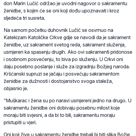
don Marin Lučić održao je uvodni nagovor o sakramentu
ženidbe, s kojim će se oni koji dođu upoznavati i kroz
sljedeća tri susreta.
Na samom početku duhovnik Lučić se osvrnuo na
Katekizam Katoličke Crkve gdje se navodi da je sakrament
ženidbe, uz sakrament svetog reda, sakrament služenja,
usmjeren ka spasenju drugih. Ako ovi sakramenti pridonose
i osobnom posvećenju, to biva po služenju. U Crkvi oni
daju posebno poslanje i služe za izgradnju Božjeg naroda.
Kršćanski supruzi se jačaju i posvećuju sakramentom
ženidbe za dužnosti i dostojanstvo svoga staleža,
objasnio je.
“Muškarac i žena su po naravi usmjereni jedno na drugo. U
sakramentu ženidbe oni dobivaju posebnu milost koje
moraju biti svjesni, a da bi to bili, sakramentu moraju
pristupiti u vjeri.
Oni koji žive u sakramentu ženidbe trebali bi biti slika Božje