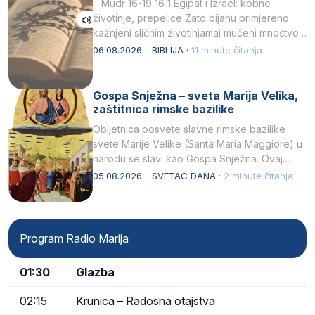
Mudr 16-19 16 1 Egipat i Izrael: kobne
životinje, prepelice Zato bijahu primjereno
kažnjeni sličnim životinjamai mučeni mnoštvom
kukaca.2 A narod…
06.08.2026. · BIBLIJA ·
11 minute čitanja
Gospa Snježna – sveta Marija Velika,
zaštitnica rimske bazilike
Obljetnica posvete slavne rimske bazilike
svete Marije Velike (Santa Maria Maggiore) u
narodu se slavi kao Gospa Snježna. Ovaj
naziv, Sancta Maria…
05.08.2026. · SVETAC DANA ·
2 minute čitanja
Program Radio Marija
01:30
Glazba
02:15
Krunica – Radosna otajstva