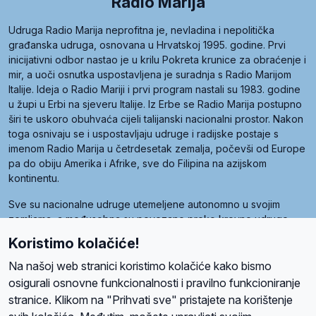
Radio Marija
Udruga Radio Marija neprofitna je, nevladina i nepolitička
građanska udruga, osnovana u Hrvatskoj 1995. godine. Prvi
inicijativni odbor nastao je u krilu Pokreta krunice za obraćenje i
mir, a uoči osnutka uspostavljena je suradnja s Radio Marijom
Italije. Ideja o Radio Mariji i prvi program nastali su 1983. godine
u župi u Erbi na sjeveru Italije. Iz Erbe se Radio Marija postupno
širi te uskoro obuhvaća cijeli talijanski nacionalni prostor. Nakon
toga osnivaju se i uspostavljaju udruge i radijske postaje s
imenom Radio Marija u četrdesetak zemalja, počevši od Europe
pa do obiju Amerika i Afrike, sve do Filipina na azijskom
kontinentu.
Sve su nacionalne udruge utemeljene autonomno u svojim
zemljama, a međusobna su povezane preko krovne udruge
pod nazivom Svjetska obitelj Radio Marije (World Family of
Koristimo kolačiće!
Radio Maria). Svjetsku obitelj utemeljilo je sedam članica, među
kojima je i hrvatska Udruga Radio Marija.
Na našoj web stranici koristimo kolačiće kako bismo
osigurali osnovne funkcionalnosti i pravilno funkcioniranje
stranice. Klikom na "Prihvati sve" pristajete na korištenje