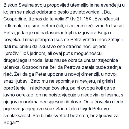
Biskup Svalina svoju propovijed utemeljio je na evanđelju u
kojem se nalazi odabrano geslo zavjetovanica: „Da,
Gospodine, ti znaš da te volim!“ (Iv 21, 15): „Evanđeoski
odlomak, koji smo netom čuli, i izmjena riječi između Isusa i
Petra, jedan je od najfascinantnijih razgovora Boga i
čovjeka. Trima pitanjima Isus će Petra vratiti u noć zataje i
dati mu priliku da iskustvo one strašne noći prijeđe,
,,proživi” još jednom, ali ovaj put s mogućnošću
drugačijega ishoda. Isus mu se obraća unutar zajednice
učenika. Gospodin ne želi da Petrova zataja bude zadnja
riječ. Želi da ga Petar upozna u novoj dimenziji, u novoj
snazi ljubavi. Zato mu ne spominje ni nevjeru, ni grijeh i
oproštenje – nijednoga čovjeka, pa ni ovoga koji ga se
javno odrekao, on ne poistovjećuje s njegovim grijesima, s
njegovim noćima neuspješna ribolova. On u čovjeku gleda
prije svega njegovo srce. Sada želi oživjeti Petrovu
smalaksalost. Što bi bila svetost bez srca, bez ljubavi za
Boga?“