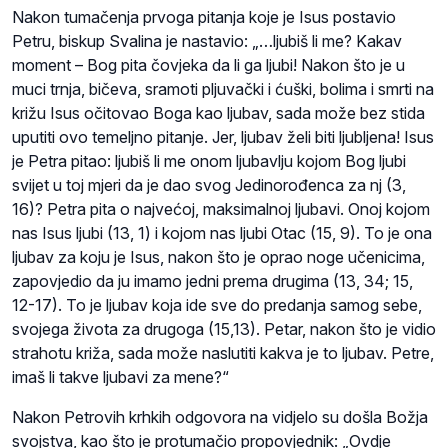
Nakon tumačenja prvoga pitanja koje je Isus postavio
Petru, biskup Svalina je nastavio: „…ljubiš li me? Kakav
moment – Bog pita čovjeka da li ga ljubi! Nakon što je u
muci trnja, bičeva, sramoti pljuvački i ćuški, bolima i smrti na
križu Isus očitovao Boga kao ljubav, sada može bez stida
uputiti ovo temeljno pitanje. Jer, ljubav želi biti ljubljena! Isus
je Petra pitao: ljubiš li me onom ljubavlju kojom Bog ljubi
svijet u toj mjeri da je dao svog Jedinorođenca za nj (3,
16)? Petra pita o najvećoj, maksimalnoj ljubavi. Onoj kojom
nas Isus ljubi (13, 1) i kojom nas ljubi Otac (15, 9). To je ona
ljubav za koju je Isus, nakon što je oprao noge učenicima,
zapovjedio da ju imamo jedni prema drugima (13, 34; 15,
12-17). To je ljubav koja ide sve do predanja samog sebe,
svojega života za drugoga (15,13). Petar, nakon što je vidio
strahotu križa, sada može naslutiti kakva je to ljubav. Petre,
imaš li takve ljubavi za mene?“
Nakon Petrovih krhkih odgovora na vidjelo su došla Božja
svojstva, kao što je protumačio propovjednik: „Ovdje