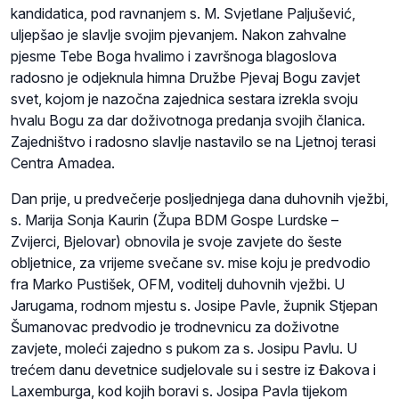
kandidatica, pod ravnanjem s. M. Svjetlane Paljušević,
uljepšao je slavlje svojim pjevanjem. Nakon zahvalne
pjesme Tebe Boga hvalimo i završnoga blagoslova
radosno je odjeknula himna Družbe Pjevaj Bogu zavjet
svet, kojom je nazočna zajednica sestara izrekla svoju
hvalu Bogu za dar doživotnoga predanja svojih članica.
Zajedništvo i radosno slavlje nastavilo se na Ljetnoj terasi
Centra Amadea.
Dan prije, u predvečerje posljednjega dana duhovnih vježbi,
s. Marija Sonja Kaurin (Župa BDM Gospe Lurdske –
Zvijerci, Bjelovar) obnovila je svoje zavjete do šeste
obljetnice, za vrijeme svečane sv. mise koju je predvodio
fra Marko Pustišek, OFM, voditelj duhovnih vježbi. U
Jarugama, rodnom mjestu s. Josipe Pavle, župnik Stjepan
Šumanovac predvodio je trodnevnicu za doživotne
zavjete, moleći zajedno s pukom za s. Josipu Pavlu. U
trećem danu devetnice sudjelovale su i sestre iz Đakova i
Laxemburga, kod kojih boravi s. Josipa Pavla tijekom