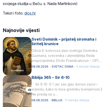
svojega studija u Beču. s. Nada Martinković
Tekst i foto:
djos.hr
Najnovije vijesti
Sveti Dominik – prijatelj siromaha i
širitelj krunice
Crkva 8. kolovoza slavi svetoga Dominika
Guzmana, svećenika i utemeljitelja Reda
propovjednika (Ordo Praedicatorum – OP).
Svojim životom, dubokom ljubavlju prema
08.08.2026. · SVETAC DANA ·
3 minute čitanja
Kristu…
Biblija 365 – Sir 6-10
Sir 6-10 6 1 Jer zao glas donosi zazor i
sramotu, kako to biva grešniku licemjernom.2
Ne predaj se u…
08.08.2026. · BIBLIJA ·
11 minute čitanja