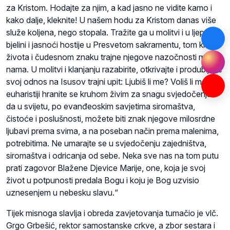
za Kristom. Hodajte za njim, a kad jasno ne vidite kamo i
kako dalje, kleknite! U našem hodu za Kristom danas više
služe koljena, nego stopala. Tražite ga u molitvi i u ljepoti,
bjelini i jasnoći hostije u Presvetom sakramentu, tom kruhu
života i čudesnom znaku trajne njegove nazočnosti među
nama. U molitvi i klanjanju razabirite, otkrivajte i produbljujte
svoj odnos na Isusov trajni upit: Ljubiš li me? Voliš li me? U
euharistiji hranite se kruhom živim za snagu svjedočenja i
da u svijetu, po evanđeoskim savjetima siromaštva,
čistoće i poslušnosti, možete biti znak njegove milosrdne
ljubavi prema svima, a na poseban način prema malenima,
potrebitima. Ne umarajte se u svjedočenju zajedništva,
siromaštva i odricanja od sebe. Neka sve nas na tom putu
prati zagovor Blažene Djevice Marije, one, koja je svoj
život u potpunosti predala Bogu i koju je Bog uzvisio
uznesenjem u nebesku slavu.“
Tijek misnoga slavlja i obreda zavjetovanja tumačio je vlč.
Grgo Grbešić, rektor samostanske crkve, a zbor sestara i