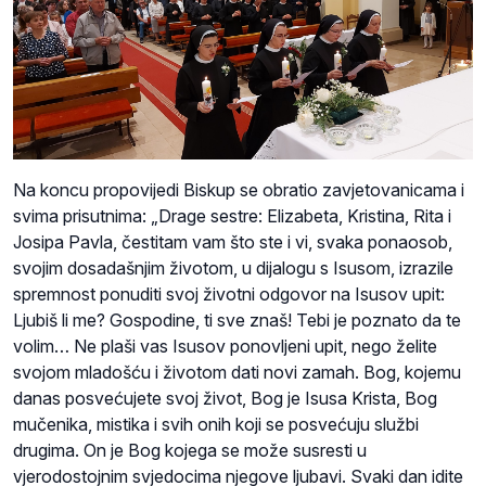
Na koncu propovijedi Biskup se obratio zavjetovanicama i
svima prisutnima: „Drage sestre: Elizabeta, Kristina, Rita i
Josipa Pavla, čestitam vam što ste i vi, svaka ponaosob,
svojim dosadašnjim životom, u dijalogu s Isusom, izrazile
spremnost ponuditi svoj životni odgovor na Isusov upit:
Ljubiš li me? Gospodine, ti sve znaš! Tebi je poznato da te
volim… Ne plaši vas Isusov ponovljeni upit, nego želite
svojom mladošću i životom dati novi zamah. Bog, kojemu
danas posvećujete svoj život, Bog je Isusa Krista, Bog
mučenika, mistika i svih onih koji se posvećuju službi
drugima. On je Bog kojega se može susresti u
vjerodostojnim svjedocima njegove ljubavi. Svaki dan idite