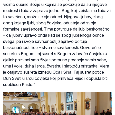
vidimo dubine Božje u kojima se pokazuje da su njegove
mudrost i ljubav zapravo jedno: Bog, koji zaista ima ljubav i
to savršenu, može se nje odreći. Njegova ljubav, zbog
onog kojega ljubi, zbog čovjeka, odustaje od svoje
formalne savršenosti. Time potvrđuje da ljubi beskonačno
– da ljubav upravo onda kad se zbog ljubljenoga odriče
svega, pa i svoje savršenosti, zapravo očituje
beskonačnost, lice – stvarne savršenosti. Govoreći o
susretu s Bogom, taj susret s Bogom zahvaća čovjeka u
cjelini: pozvani smo živjeti potpuno predanje samih sebe,
uma i volje, duha i srca, čvrstinu i slatkoću pristanka. Vjera
je otajstvo susreta između Oca i Sina. Taj susret potiče
Duh Sveti u srcu čovjeka koji prihvaća Riječ i dopušta biti
suobličen Kristu.“