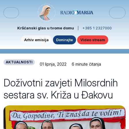
Skip to content
Skip to footer
Menu
Kršćanski glas u tvome domu
|
+385 1 2327000
Arhiv emisija
Donirajte
Video stream
AKTUALNOSTI
01 lipnja, 2022
6 minute čitanja
Doživotni zavjeti Milosrdnih
sestara sv. Križa u Đakovu