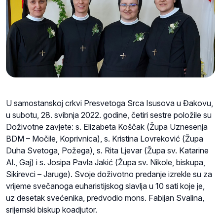
U samostanskoj crkvi Presvetoga Srca Isusova u Đakovu,
u subotu, 28. svibnja 2022. godine, četiri sestre položile su
Doživotne zavjete: s. Elizabeta Koščak (Župa Uznesenja
BDM – Močile, Koprivnica), s. Kristina Lovreković (Župa
Duha Svetoga, Požega), s. Rita Ljevar (Župa sv. Katarine
Al., Gaj) i s. Josipa Pavla Jakić (Župa sv. Nikole, biskupa,
Sikirevci – Jaruge). Svoje doživotno predanje izrekle su za
vrijeme svečanoga euharistijskog slavlja u 10 sati koje je,
uz desetak svećenika, predvodio mons. Fabijan Svalina,
srijemski biskup koadjutor.