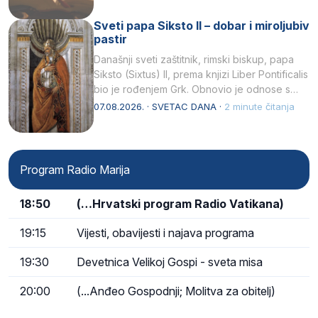
Sveti papa Siksto II – dobar i miroljubiv
pastir
Današnji sveti zaštitnik, rimski biskup, papa
Siksto (Sixtus) II, prema knjizi Liber Pontificalis
bio je rođenjem Grk. Obnovio je odnose s
afričkim…
07.08.2026. · SVETAC DANA ·
2 minute čitanja
Program Radio Marija
18:50
(…Hrvatski program Radio Vatikana)
19:15
Vijesti, obavijesti i najava programa
19:30
Devetnica Velikoj Gospi - sveta misa
20:00
(...Anđeo Gospodnji; Molitva za obitelj)