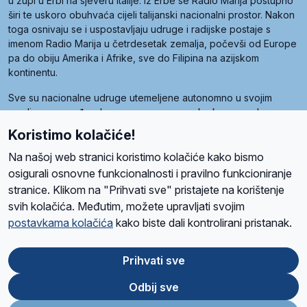
u župi u Erbi na sjeveru Italije. Iz Erbe se Radio Marija postupno
širi te uskoro obuhvaća cijeli talijanski nacionalni prostor. Nakon
toga osnivaju se i uspostavljaju udruge i radijske postaje s
imenom Radio Marija u četrdesetak zemalja, počevši od Europe
pa do obiju Amerika i Afrike, sve do Filipina na azijskom
kontinentu.
Sve su nacionalne udruge utemeljene autonomno u svojim
zemljama, a međusobna su povezane preko krovne udruge
pod nazivom Svjetska obitelj Radio Marije (World Family of
Koristimo kolačiće!
Radio Maria). Svjetsku obitelj utemeljilo je sedam članica, među
kojima je i hrvatska Udruga Radio Marija.
Na našoj web stranici koristimo kolačiće kako bismo
osigurali osnovne funkcionalnosti i pravilno funkcioniranje
stranice. Klikom na "Prihvati sve" pristajete na korištenje
svih kolačića. Međutim, možete upravljati svojim
O nama
Radio
Program
Volonteri
Prijatelji
Kontakt
Pravila privatnosti
postavkama kolačića
kako biste dali kontrolirani pristanak.
Kolačići
Uvjeti korištenja
Ova stranica je zaštićena Google reCAPTCHA sustavom
Prihvati sve
Odbij sve
App
Google
Store
Play