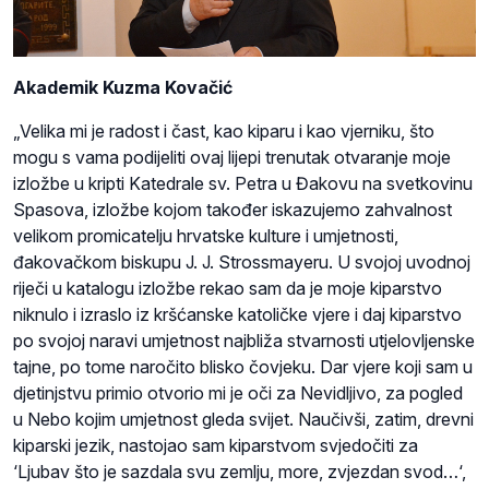
Akademik Kuzma Kovačić
„Velika mi je radost i čast, kao kiparu i kao vjerniku, što
mogu s vama podijeliti ovaj lijepi trenutak otvaranje moje
izložbe u kripti Katedrale sv. Petra u Đakovu na svetkovinu
Spasova, izložbe kojom također iskazujemo zahvalnost
velikom promicatelju hrvatske kulture i umjetnosti,
đakovačkom biskupu J. J. Strossmayeru. U svojoj uvodnoj
riječi u katalogu izložbe rekao sam da je moje kiparstvo
niknulo i izraslo iz kršćanske katoličke vjere i daj kiparstvo
po svojoj naravi umjetnost najbliža stvarnosti utjelovljenske
tajne, po tome naročito blisko čovjeku. Dar vjere koji sam u
djetinjstvu primio otvorio mi je oči za Nevidljivo, za pogled
u Nebo kojim umjetnost gleda svijet. Naučivši, zatim, drevni
kiparski jezik, nastojao sam kiparstvom svjedočiti za
‘Ljubav što je sazdala svu zemlju, more, zvjezdan svod…‘,