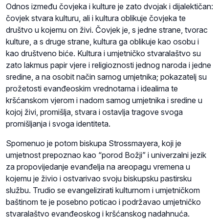
Odnos između čovjeka i kulture je zato dvojak i dijalektičan:
čovjek stvara kulturu, ali i kultura oblikuje čovjeka te
društvo u kojemu on živi. Čovjek je, s jedne strane, tvorac
kulture, a s druge strane, kultura ga oblikuje kao osobu i
kao društveno biće. Kultura i umjetničko stvaralaštvo su
zato lakmus papir vjere i religioznosti jednog naroda i jedne
sredine, a na osobit način samog umjetnika; pokazatelj su
prožetosti evanđeoskim vrednotama i idealima te
kršćanskom vjerom i nadom samog umjetnika i sredine u
kojoj živi, promišlja, stvara i ostavlja tragove svoga
promišljanja i svoga identiteta.
Spomenuo je potom biskupa Strossmayera, koji je
umjetnost prepoznao kao “porod Božji” i univerzalni jezik
za propovijedanje evanđelja na areopagu vremena u
kojemu je živio i ostvarivao svoju biskupsku pastirsku
službu. Trudio se evangelizirati kulturnom i umjetničkom
baštinom te je posebno poticao i podržavao umjetničko
stvaralaštvo evanđeoskog i kršćanskog nadahnuća.