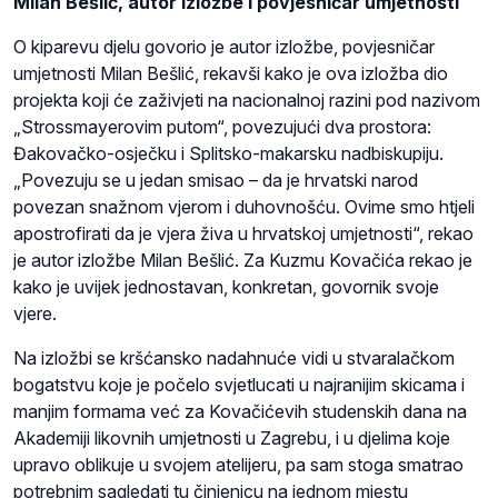
Milan Bešlić, autor izložbe i povjesničar umjetnosti
O kiparevu djelu govorio je autor izložbe, povjesničar
umjetnosti Milan Bešlić, rekavši kako je ova izložba dio
projekta koji će zaživjeti na nacionalnoj razini pod nazivom
„Strossmayerovim putom“, povezujući dva prostora:
Đakovačko-osječku i Splitsko-makarsku nadbiskupiju.
„Povezuju se u jedan smisao – da je hrvatski narod
povezan snažnom vjerom i duhovnošću. Ovime smo htjeli
apostrofirati da je vjera živa u hrvatskoj umjetnosti“, rekao
je autor izložbe Milan Bešlić. Za Kuzmu Kovačića rekao je
kako je uvijek jednostavan, konkretan, govornik svoje
vjere.
Na izložbi se kršćansko nadahnuće vidi u stvaralačkom
bogatstvu koje je počelo svjetlucati u najranijim skicama i
manjim formama već za Kovačićevih studenskih dana na
Akademiji likovnih umjetnosti u Zagrebu, i u djelima koje
upravo oblikuje u svojem atelijeru, pa sam stoga smatrao
potrebnim sagledati tu činjenicu na jednom mjestu