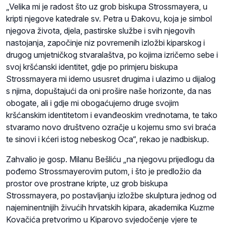
„Velika mi je radost što uz grob biskupa Strossmayera, u
kripti njegove katedrale sv. Petra u Đakovu, koja je simbol
njegova života, djela, pastirske službe i svih njegovih
nastojanja, započinje niz povremenih izložbi kiparskog i
drugog umjetničkog stvaralaštva, po kojima izričemo sebe i
svoj kršćanski identitet, gdje po primjeru biskupa
Strossmayera mi idemo ususret drugima i ulazimo u dijalog
s njima, dopuštajući da oni prošire naše horizonte, da nas
obogate, ali i gdje mi obogaćujemo druge svojim
kršćanskim identitetom i evanđeoskim vrednotama, te tako
stvaramo novo društveno ozračje u kojemu smo svi braća
te sinovi i kćeri istog nebeskog Oca“, rekao je nadbiskup.
Zahvalio je gosp. Milanu Bešliću „na njegovu prijedlogu da
pođemo Strossmayerovim putom, i što je predložio da
prostor ove prostrane kripte, uz grob biskupa
Strossmayera, po postavljanju izložbe skulptura jednog od
najeminentnijih živućih hrvatskih kipara, akademika Kuzme
Kovačića pretvorimo u Kiparovo svjedočenje vjere te