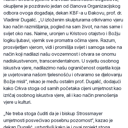
okupljene je pozdravio jedan od članova Organizacijskog
odbora ovoga događaja, dekan KBF-a u Đakovu, prof. dr.
Vladimir Dugalić. „U izloženim skulpturama otkrivamo vjeru
kao način razmišljanja, pogled na sam život, na nas same i
svijet oko nas. Naime, uronjen u Kristovo otajstvo i Božju
logiku ljubavi, vjernik sve promatra očima vjere. Razum,
prosvijetljen vjerom, vidi i promišlja svijet i samoga sebe na
način koji nadilazi našu ovozemnost i otvara se onomu
nadiskustvenom, transcendentalnom. U svjetlu osobnog
iskustva vjere, nadilazimo našu ograničenost osjetila koja
je uvjetovana našom tjelesnošću i otvaramo se djelovanju
Božje misli“, rekao je među ostalim prof. Dugalić, dodajući
kako Crkva stoga od samih početaka cijeni umjetnost kao
izričaj osobnog iskustva vjere, ali i kao način prenošenja
vjere u kulturi.
„Ne treba stoga čuditi da je i biskup Strossmayer
umjetnosti posvećivao posebnu pozornost“, kazao je
dekan Dugalić, ustvrdivši kako je i ovaj projekt stoga