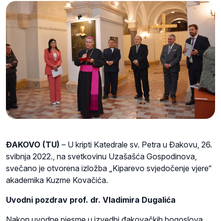
ĐAKOVO (TU)
– U kripti Katedrale sv. Petra u Đakovu, 26.
svibnja 2022., na svetkovinu Uzašašća Gospodinova,
svečano je otvorena izložba „Kiparevo svjedočenje vjere“
akademika Kuzme Kovačića.
Uvodni pozdrav prof. dr. Vladimira Dugalića
Nakon uvodne pjesme u izvedbi đakovačkih bogoslova,