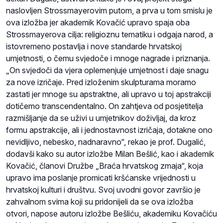
naslovljen Strossmayerovim putom, a prva u tom smislu je
ova izložba jer akademik Kovačić upravo spaja oba
Strossmayerova cilja: religioznu tematiku i odgaja narod, a
istovremeno postavlja i nove standarde hrvatskoj
umjetnosti, o čemu svjedoče i mnoge nagrade i priznanja.
„On svjedoči da vjera oplemenjuje umjetnost i daje snagu
za nove izričaje. Pred izloženim skulpturama moramo
zastati jer mnoge su apstraktne, ali upravo u toj apstrakciji
dotičemo transcendentalno. On zahtjeva od posjetitelja
razmišljanje da se uživi u umjetnikov doživljaj, da kroz
formu apstrakcije, ali i jednostavnost izričaja, dotakne ono
nevidljivo, nebesko, nadnaravno“, rekao je prof. Dugalić,
dodavši kako su autor izložbe Milan Bešlić, kao i akademik
Kovačić, članovi Družbe „Braća hrvatskog zmaja“, koja
upravo ima poslanje promicati kršćanske vrijednosti u
hrvatskoj kulturi i društvu. Svoj uvodni govor završio je
zahvalnom svima koji su pridonijeli da se ova izložba
otvori, napose autoru izložbe Bešliću, akademiku Kovačiću