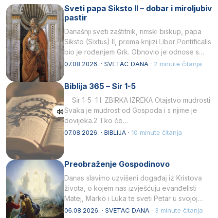
Sveti papa Siksto II – dobar i miroljubiv
pastir
Današnji sveti zaštitnik, rimski biskup, papa
Siksto (Sixtus) II, prema knjizi Liber Pontificalis
bio je rođenjem Grk. Obnovio je odnose s
afričkim…
07.08.2026. · SVETAC DANA ·
2 minute čitanja
Biblija 365 – Sir 1-5
Sir 1-5 1 I. ZBIRKA IZREKA Otajstvo mudrosti
Svaka je mudrost od Gospoda i s njime je
dovijeka.2 Tko će…
07.08.2026. · BIBLIJA ·
10 minute čitanja
Preobraženje Gospodinovo
Danas slavimo uzvišeni događaj iz Kristova
života, o kojem nas izvješćuju evanđelisti
Matej, Marko i Luka te sveti Petar u svojoj
drugoj…
06.08.2026. · SVETAC DANA ·
3 minute čitanja