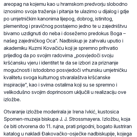
areopag na kojemu kao u hramskom predvorju slobodno
iznosimo svoja traženja i pitanja te ulazimo u dijalog i gdje
po umjetničkim kanonima lijepog, dobrog, istinitog,
plemenitog i pravičnog postajemo jedno te u zajedništvu
bivamo uzdignuti do neba i dosežemo predokus Boga –
našeg zajedničkog Oca“. Nadbiskup je zahvalu uputio i
akademiku Kuzmi Kovačiću koji je spremno prihvatio
prijedlog da po svojim radovima „posvjedoči svoju
kršćansku vjeru i identitet te da se izbori za priznanje
mogućnosti i istodobno posvjedoči vrhunsku umjetničku
kvalitetu svoga kulturnog stvaralaštva kršćanske
inspiracije“, kao i svima ostalima koji su se spremno i
velikodušno svojim doprinosom uključili u realizaciju ove
izložbe.
Otvaranje izložbe moderirala je Irena Ivkić, kustosica
Spomen-muzeja biskupa J. J. Strossmayera. Izložbu, koja
će biti otvorena do 11. rujna, prati prigodni, bogato ilustriran
katalog u nakladi Đakovačko-osječke nadbiskupije, kojega