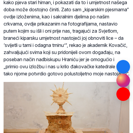
kako pjeva stari himan, i pokazati da to i umjetnost našega
doba može dostojno činiti. Zato sam „kiparskim pjesmama“
ovdje izloženima, kao i sakralnim djelima po našim
crkvama, ovdje prikazanim na fotografijama, nastavio
putem kojim su išli i oni prije nas, tragajući za Svjetlom,
braneći kiparsku umjetnost nastojeći joj obnoviti lice – da
‘svijetli u tami i odagna tminu’“, rekao je akademik Kovačić,
zahvaljujući svima koji su pridonijeli ovom događaju, na
poseban način nadbiskupu Hraniću jer je omogućio i
„primio ovu izložbu i nas u krilo đakovačke katedrale te
tako njome potvrdio gotovo polustoljetno moje nastojanje“.