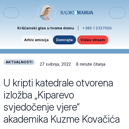
Skip to content
Skip to footer
Menu
Kršćanski glas u tvome domu
|
+385 1 2327000
Arhiv emisija
Donirajte
Video stream
AKTUALNOSTI
27 svibnja, 2022
8 minute čitanja
U kripti katedrale otvorena
izložba „Kiparevo
svjedočenje vjere“
akademika Kuzme Kovačića