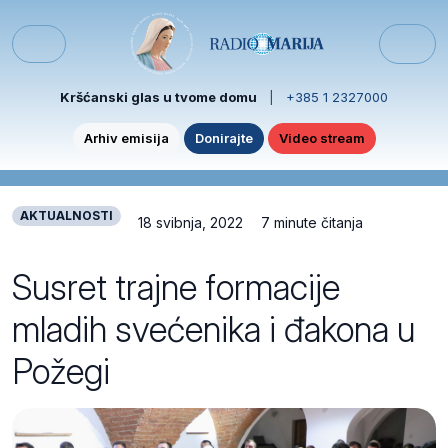
Skip to content
Skip to footer
Menu
Kršćanski glas u tvome domu
|
+385 1 2327000
Arhiv emisija
Donirajte
Video stream
AKTUALNOSTI
18 svibnja, 2022
7 minute čitanja
Susret trajne formacije
mladih svećenika i đakona u
Požegi