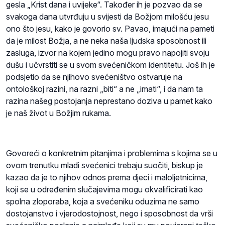
gesla „Krist dana i uvijeke“. Također ih je pozvao da se
svakoga dana utvrđuju u svijesti da Božjom milošću jesu
ono što jesu, kako je govorio sv. Pavao, imajući na pameti
da je milost Božja, a ne neka naša ljudska sposobnost ili
zasluga, izvor na kojem jedino mogu pravo napojiti svoju
dušu i učvrstiti se u svom svećeničkom identitetu. Još ih je
podsjetio da se njihovo svećeništvo ostvaruje na
ontološkoj razini, na razni „biti“ a ne „imati“, i da nam ta
razina našeg postojanja neprestano doziva u pamet kako
je naš život u Božjim rukama.
Govoreći o konkretnim pitanjima i problemima s kojima se u
ovom trenutku mladi svećenici trebaju suočiti, biskup je
kazao da je to njihov odnos prema djeci i maloljetnicima,
koji se u određenim slučajevima mogu okvalificirati kao
spolna zloporaba, koja a svećeniku oduzima ne samo
dostojanstvo i vjerodostojnost, nego i sposobnost da vrši