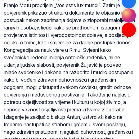
Franjo Motu proprijem „Vos estis lux mundi“. Zatim je
povjerenik prikazao strukturu dokumenta te objasnio i sam
postupak nakon zaprimanja dojave o zloporabi maloljetnih i
ranjivih osoba, ističući kako se prethodnom istragom
provjerava istinitost i vjerodostojnost dojave, a posljednju
odluku o tome, kao i smjernice za daljnje postupke donosi
Kongregacija za nauk vjere u Rimu. Svjesni kako
svećeničko ređenje mijenja ontološki ređenika, ali ne
uklanja ljudske slabosti, povjerenik Žuljević je pozvao
mlade svećenike i đakone na razborito i mudro postupanje,
kako bi vođeni zdravom duhovnošću i građanskim
odgojem, mogli pristupati svakom čovjeku, graditi odnose
povjerenja i međusobnog poštivanja. Također je naglasio
potrebu osjetljivosti za vrijeme i kulturu u kojoj živimo, a
napose važnost osjetljivosti prema žrtvama zloporabe.
Izlaganje je zaključio biskup Antun, ustvrdivši kako ne
trebamo nastupati sa strahom i grčem u svom poslanju,
nego zdravim pristupom, njegujući duhovnost, građansku i