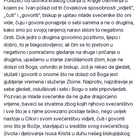
Polazeći od ulomka kratkog čitanja iz Knjige otkrivenja u
kojem sv. Ivan polazi od tri čovjekove sposobnosti „vidjeti“,
„čuti“ i „govoriti“, biskup je upitao mlade svećenike što oni
vide, čuju i govore ponajprije o sebi samima a ne o drugima,
kako smo po svojoj ranjenoj naravi skloni to negativno
činiti. Dok jedni o drugima govorimo pozitivno, lijepo i
dobro, to je blagoslovljeno; ali čim se to pretvori u
negativno i pomračeno gledanje na druge i pričanje o
drugima, upadamo u stanje zarobljenosti zlom, koje ne
dolazi od Boga, ustvrdio je biskup. Još je rekao da gledati,
slušati i govoriti o onome što ne dolazi od Boga jest
gubljenje vremena i služenje Zlome. Naprotiv, najzdravije je
sebe gledati, osluškivati i sebi i Bogu o sebi pripovijedati.
Pozvao je mlade svećenike da ne gube dragocjeno
vrijeme, baveći se stvarima zbog kojih njihovo svećeništvo
i sve što je s njime povezano postaje teško, nego uvijek
nastoje u Crkvi i svom svećeništvu vidjeti, čuti i govoriti
ono što je Božje, stavljajući u središte svog svećeničkog
života i djelovanja Isusa Krista u duhu našeg biskupijskog