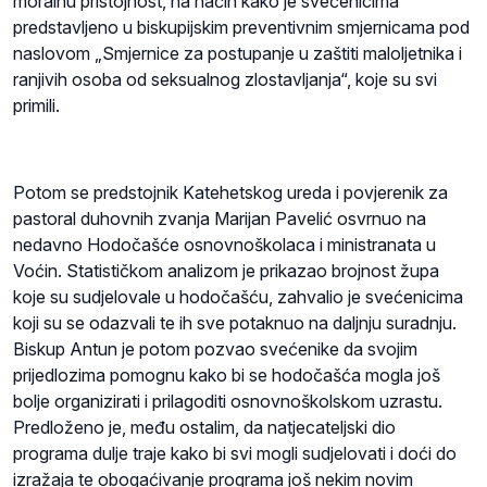
moralnu pristojnost, na način kako je svećenicima
predstavljeno u biskupijskim preventivnim smjernicama pod
naslovom „Smjernice za postupanje u zaštiti maloljetnika i
ranjivih osoba od seksualnog zlostavljanja“, koje su svi
primili.
Potom se predstojnik Katehetskog ureda i povjerenik za
pastoral duhovnih zvanja Marijan Pavelić osvrnuo na
nedavno Hodočašće osnovnoškolaca i ministranata u
Voćin. Statističkom analizom je prikazao brojnost župa
koje su sudjelovale u hodočašću, zahvalio je svećenicima
koji su se odazvali te ih sve potaknuo na daljnju suradnju.
Biskup Antun je potom pozvao svećenike da svojim
prijedlozima pomognu kako bi se hodočašća mogla još
bolje organizirati i prilagoditi osnovnoškolskom uzrastu.
Predloženo je, među ostalim, da natjecateljski dio
programa dulje traje kako bi svi mogli sudjelovati i doći do
izražaja te obogaćivanje programa još nekim novim