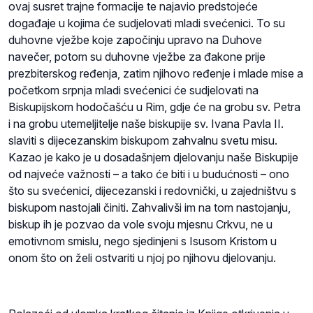
ovaj susret trajne formacije te najavio predstojeće
događaje u kojima će sudjelovati mladi svećenici. To su
duhovne vježbe koje započinju upravo na Duhove
navečer, potom su duhovne vježbe za đakone prije
prezbiterskog ređenja, zatim njihovo ređenje i mlade mise a
početkom srpnja mladi svećenici će sudjelovati na
Biskupijskom hodočašću u Rim, gdje će na grobu sv. Petra
i na grobu utemeljitelje naše biskupije sv. Ivana Pavla II.
slaviti s dijecezanskim biskupom zahvalnu svetu misu.
Kazao je kako je u dosadašnjem djelovanju naše Biskupije
od najveće važnosti – a tako će biti i u budućnosti – ono
što su svećenici, dijecezanski i redovnički, u zajedništvu s
biskupom nastojali činiti. Zahvalivši im na tom nastojanju,
biskup ih je pozvao da vole svoju mjesnu Crkvu, ne u
emotivnom smislu, nego sjedinjeni s Isusom Kristom u
onom što on želi ostvariti u njoj po njihovu djelovanju.