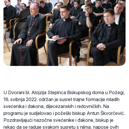
U Dvorani bl. Alojzija Stepinca Biskupskog doma u Požegi,
16. svibnja 2022. održan je susret trajne formacije mladih
svećenika i đakona, dijecezanskih i redovničkih. Na
programu je sudjelovao i požeški biskup Antun Škvorčević.
Pozdravljajući nazočne svećenike i đakone, biskup je
rekao da se raduje svakom susretu s njima, napose ovih