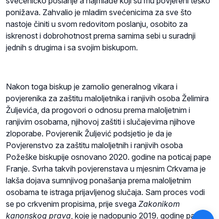
svećeničko poslanje a najmlađe koji su mu povjereni teško
ponižava. Zahvalio je mladim svećenicima za sve što
nastoje činiti u svom redovitom poslanju, osobito za
iskrenost i dobrohotnost prema samima sebi u suradnji
jednih s drugima i sa svojim biskupom.
Nakon toga biskup je zamolio generalnog vikara i
povjerenika za zaštitu maloljetnika i ranjivih osoba Želimira
Žuljevića, da progovori o odnosu prema maloljetnim i
ranjivim osobama, njihovoj zaštiti i slučajevima njihove
zloporabe. Povjerenik Žuljević podsjetio je da je
Povjerenstvo za zaštitu maloljetnih i ranjivih osoba
Požeške biskupije osnovano 2020. godine na poticaj pape
Franje. Svrha takvih povjerenstava u mjesnim Crkvama je
lakša dojava sumnjivog ponašanja prema maloljetnim
osobama te istraga prijavljenog slučaja. Sam proces vodi
se po crkvenim propisima, prije svega
Zakonikom
kanonskog prava
, koje je nadopunio 2019. godine papa