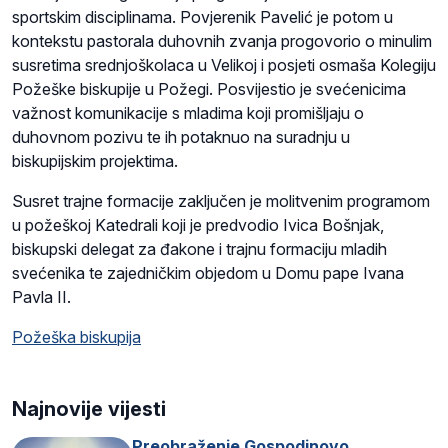
sportskim disciplinama. Povjerenik Pavelić je potom u
kontekstu pastorala duhovnih zvanja progovorio o minulim
susretima srednjoškolaca u Velikoj i posjeti osmaša Kolegiju
Požeške biskupije u Požegi. Posvijestio je svećenicima
važnost komunikacije s mladima koji promišljaju o
duhovnom pozivu te ih potaknuo na suradnju u
biskupijskim projektima.
Susret trajne formacije zaključen je molitvenim programom
u požeškoj Katedrali koji je predvodio Ivica Bošnjak,
biskupski delegat za đakone i trajnu formaciju mladih
svećenika te zajedničkim objedom u Domu pape Ivana
Pavla II.
Požeška biskupija
Najnovije vijesti
Preobraženje Gospodinovo