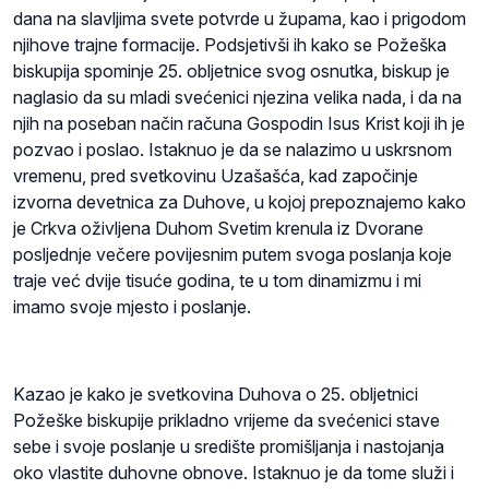
dana na slavljima svete potvrde u župama, kao i prigodom
njihove trajne formacije. Podsjetivši ih kako se Požeška
biskupija spominje 25. obljetnice svog osnutka, biskup je
naglasio da su mladi svećenici njezina velika nada, i da na
njih na poseban način računa Gospodin Isus Krist koji ih je
pozvao i poslao. Istaknuo je da se nalazimo u uskrsnom
vremenu, pred svetkovinu Uzašašća, kad započinje
izvorna devetnica za Duhove, u kojoj prepoznajemo kako
je Crkva oživljena Duhom Svetim krenula iz Dvorane
posljednje večere povijesnim putem svoga poslanja koje
traje već dvije tisuće godina, te u tom dinamizmu i mi
imamo svoje mjesto i poslanje.
Kazao je kako je svetkovina Duhova o 25. obljetnici
Požeške biskupije prikladno vrijeme da svećenici stave
sebe i svoje poslanje u središte promišljanja i nastojanja
oko vlastite duhovne obnove. Istaknuo je da tome služi i