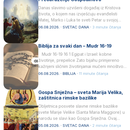
Danas slavimo uzvišeni događaj iz Kristova
života, o kojem nas izvješćuju evanđelisti
Matej, Marko i Luka te sveti Petar u svojoj
drugoj…
06.08.2026. · SVETAC DANA ·
3 minute čitanja
Biblija za svaki dan – Mudr 16-19
Mudr 16-19 16 1 Egipat i Izrael: kobne
životinje, prepelice Zato bijahu primjereno
kažnjeni sličnim životinjamai mučeni mnoštvom
kukaca.2 A narod…
06.08.2026. · BIBLIJA ·
11 minute čitanja
Gospa Snježna – sveta Marija Velika,
zaštitnica rimske bazilike
Obljetnica posvete slavne rimske bazilike
svete Marije Velike (Santa Maria Maggiore) u
narodu se slavi kao Gospa Snježna. Ovaj
naziv, Sancta Maria…
05.08.2026. · SVETAC DANA ·
2 minute čitanja