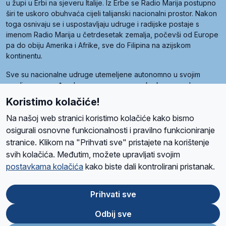
u župi u Erbi na sjeveru Italije. Iz Erbe se Radio Marija postupno
širi te uskoro obuhvaća cijeli talijanski nacionalni prostor. Nakon
toga osnivaju se i uspostavljaju udruge i radijske postaje s
imenom Radio Marija u četrdesetak zemalja, počevši od Europe
pa do obiju Amerika i Afrike, sve do Filipina na azijskom
kontinentu.
Sve su nacionalne udruge utemeljene autonomno u svojim
zemljama, a međusobna su povezane preko krovne udruge
pod nazivom Svjetska obitelj Radio Marije (World Family of
Koristimo kolačiće!
Radio Maria). Svjetsku obitelj utemeljilo je sedam članica, među
kojima je i hrvatska Udruga Radio Marija.
Na našoj web stranici koristimo kolačiće kako bismo
osigurali osnovne funkcionalnosti i pravilno funkcioniranje
stranice. Klikom na "Prihvati sve" pristajete na korištenje
svih kolačića. Međutim, možete upravljati svojim
O nama
Radio
Program
Volonteri
Prijatelji
Kontakt
Pravila privatnosti
postavkama kolačića
kako biste dali kontrolirani pristanak.
Kolačići
Uvjeti korištenja
Ova stranica je zaštićena Google reCAPTCHA sustavom
Prihvati sve
Odbij sve
App
Google
Store
Play