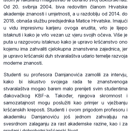
Od 20. svibnja 2004. biva redovitim članom Hrvatske
akademije znanosti i umjetnosti, a u razdoblju od 2014. do
2018. obnaša službu predsjednika Matice Hrvatske. Imajući
u vidu impresivnu karijeru ovoga erudita, vrlo je lijepo
istaknuti i kako je vrlo vezan uz vjeru svojih očeva. Više je
puta u razgovoru istaknuo kako je upravo kršćanstvo ono
kojemu ima zahvaliti cjelokupna znanstvena zajednica, jer
je upravo kršćanski duh stvaralaštva udario temelje razvoja
moderne znanosti.
Studenti su profesora Damjanovića zamolili za intervju,
kako bi iskustvo svojega rada te znanstvenoga
stvaralaštva mogao barem malo prenijeti svim studentima
đakovačkog KBF-a. Također, njegova skromnost i
samozatajnost mogu poslužiti kao primjer u vježbanju
kršćanskih kreposti. Studenti i ovom prigodom profesoru i
akademiku Damjanoviću još jednom zahvaljuju na
svesrdnom zalaganju za rast akademske razine, kao i za
predani i dobrohotni kršćanski život.