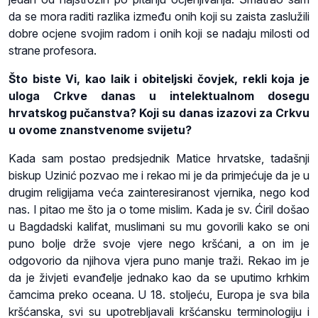
da se mora raditi razlika između onih koji su zaista zaslužili
dobre ocjene svojim radom i onih koji se nadaju milosti od
strane profesora.
Što biste Vi, kao laik i obiteljski čovjek, rekli koja je
uloga Crkve danas u intelektualnom dosegu
hrvatskog pučanstva? Koji su danas izazovi za Crkvu
u ovome znanstvenome svijetu?
Kada sam postao predsjednik Matice hrvatske, tadašnji
biskup Uzinić pozvao me i rekao mi je da primjećuje da je u
drugim religijama veća zainteresiranost vjernika, nego kod
nas. I pitao me što ja o tome mislim. Kada je sv. Ćiril došao
u Bagdadski kalifat, muslimani su mu govorili kako se oni
puno bolje drže svoje vjere nego kršćani, a on im je
odgovorio da njihova vjera puno manje traži. Rekao im je
da je živjeti evanđelje jednako kao da se uputimo krhkim
čamcima preko oceana. U 18. stoljeću, Europa je sva bila
kršćanska, svi su upotrebljavali kršćansku terminologiju i