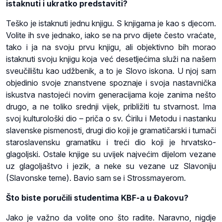
istaknuti i ukratko predstaviti?
Teško je istaknuti jednu knjigu. S knjigama je kao s djecom.
Volite ih sve jednako, iako se na prvo dijete često vraćate,
tako i ja na svoju prvu knjigu, ali objektivno bih morao
istaknuti svoju knjigu koja već desetljećima služi na našem
sveučilištu kao udžbenik, a to je Slovo iskona. U njoj sam
objedinio svoje znanstvene spoznaje i svoja nastavnička
iskustva nastojeći novim generacijama koje zanima nešto
drugo, a ne toliko srednji vijek, približiti tu stvarnost. Ima
svoj kulturološki dio – priča o sv. Ćirilu i Metodu i nastanku
slavenske pismenosti, drugi dio koji je gramatičarski i tumači
staroslavensku gramatiku i treći dio koji je hrvatsko-
glagoljski. Ostale knjige su uvijek najvećim dijelom vezane
uz glagoljaštvo i jezik, a neke su vezane uz Slavoniju
(Slavonske teme). Bavio sam se i Strossmayerom.
Što biste poručili studentima KBF-a u Đakovu?
Jako je važno da volite ono što radite. Naravno, nigdje