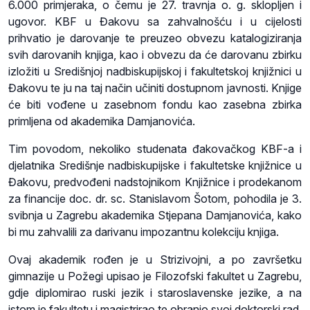
6.000 primjeraka, o čemu je 27. travnja o. g. sklopljen i
ugovor. KBF u Đakovu sa zahvalnošću i u cijelosti
prihvatio je darovanje te preuzeo obvezu katalogiziranja
svih darovanih knjiga, kao i obvezu da će darovanu zbirku
izložiti u Središnjoj nadbiskupijskoj i fakultetskoj knjižnici u
Đakovu te ju na taj način učiniti dostupnom javnosti. Knjige
će biti vođene u zasebnom fondu kao zasebna zbirka
primljena od akademika Damjanovića.
Tim povodom, nekoliko studenata đakovačkog KBF-a i
djelatnika Središnje nadbiskupijske i fakultetske knjižnice u
Đakovu, predvođeni nadstojnikom Knjižnice i prodekanom
za financije doc. dr. sc. Stanislavom Šotom, pohodila je 3.
svibnja u Zagrebu akademika Stjepana Damjanovića, kako
bi mu zahvalili za darivanu impozantnu kolekciju knjiga.
Ovaj akademik rođen je u Strizivojni, a po završetku
gimnazije u Požegi upisao je Filozofski fakultet u Zagrebu,
gdje diplomirao ruski jezik i staroslavenske jezike, a na
istom je fakultetu i magistrirao te obranio svoj doktorski rad.