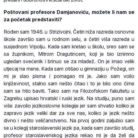
Poštovani profesore Damjanoviću, možete li nam se
za početak predstaviti?
Rođen sam 1946. u Strizivojni. Četiri niža razreda osnovne
škole završio sam u rodnom selu, a četiri viša razreda u
susjednom Vrpolju. Kada sam kretao u školu, sreo sam se
sa župnikom, Mitrom Dragutincem, koji je bio iznimno
ugledan svećenik i brinuo se za mladež. On je imao velik
utjecaj na mene. Kada sam otišao u gimnaziju u Požegi, on
mi je slao pisma i pomagao mi je. Jako sam volio
književnost, stalno sam nešto čitao i to je bilo ono čime
sam se htio baviti. Tako sam na Filozofskom fakultetu u
Zagrebu upisao hrvatski i ruski jezik. Na studiju, puno sam
više zavolio jezikoslovne kolegije jer sam shvatio koliko je
zapravo jezik veliki dar za sve nas, koliko je jezik nešto
divno i nešto veličanstveno. Na prvoj godini zaljubio sam
se u kolegij staroslavenski jezik pa, kada sam završio studij,
profesor staroslavenskog jezika rekao mi je da želi da