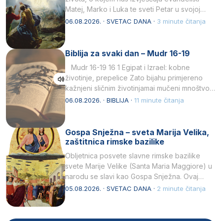
Matej, Marko i Luka te sveti Petar u svojoj
drugoj…
06.08.2026. · SVETAC DANA ·
3 minute čitanja
Biblija za svaki dan – Mudr 16-19
Mudr 16-19 16 1 Egipat i Izrael: kobne
životinje, prepelice Zato bijahu primjereno
kažnjeni sličnim životinjamai mučeni mnoštvom
kukaca.2 A narod…
06.08.2026. · BIBLIJA ·
11 minute čitanja
Gospa Snježna – sveta Marija Velika,
zaštitnica rimske bazilike
Obljetnica posvete slavne rimske bazilike
svete Marije Velike (Santa Maria Maggiore) u
narodu se slavi kao Gospa Snježna. Ovaj
naziv, Sancta Maria…
05.08.2026. · SVETAC DANA ·
2 minute čitanja