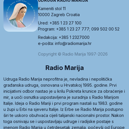
UDRUGA RADIO MARIJA
Kameniti stol 11
10000 Zagreb Croatia
Ured: +385 1 23 27 100
Program: +385 1 23 27 777; 099 502 00 52
Redakcija: +385 1 2327000
e-pošta: info@radiomarija.hr
Copyright © Radio Marija 1997-2026
Radio Marija
Udruga Radio Marija neprofitna je, nevladina i nepolitička
građanska udruga, osnovana u Hrvatskoj 1995. godine. Prvi
inicijativni odbor nastao je u krilu Pokreta krunice za obraćenje i
mir, a uoči osnutka uspostavljena je suradnja s Radio Marijom
Italije. Ideja o Radio Mariji i prvi program nastali su 1983. godine
u župi u Erbi na sjeveru Italije. Iz Erbe se Radio Marija postupno
širi te uskoro obuhvaća cijeli talijanski nacionalni prostor. Nakon
toga osnivaju se i uspostavljaju udruge i radijske postaje s
imenom Radio Marija u četrdesetak zemalja, počevši od Europe