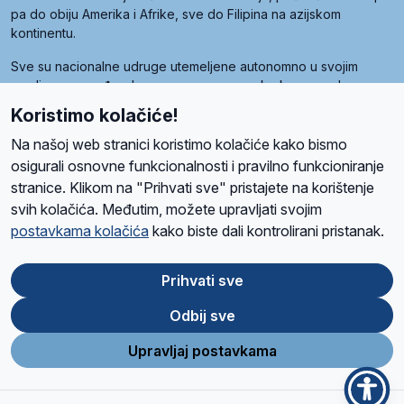
pa do obiju Amerika i Afrike, sve do Filipina na azijskom
kontinentu.
Sve su nacionalne udruge utemeljene autonomno u svojim
zemljama, a međusobna su povezane preko krovne udruge
pod nazivom Svjetska obitelj Radio Marije (World Family of
Koristimo kolačiće!
Radio Maria). Svjetsku obitelj utemeljilo je sedam članica, među
kojima je i hrvatska Udruga Radio Marija.
Na našoj web stranici koristimo kolačiće kako bismo
osigurali osnovne funkcionalnosti i pravilno funkcioniranje
stranice. Klikom na "Prihvati sve" pristajete na korištenje
svih kolačića. Međutim, možete upravljati svojim
O nama
Radio
Program
Volonteri
Prijatelji
Kontakt
Pravila privatnosti
postavkama kolačića
kako biste dali kontrolirani pristanak.
Kolačići
Uvjeti korištenja
Ova stranica je zaštićena Google reCAPTCHA sustavom
Prihvati sve
Odbij sve
App
Google
Store
Play
Upravljaj postavkama
Design and development
SIK
&
C-Tel