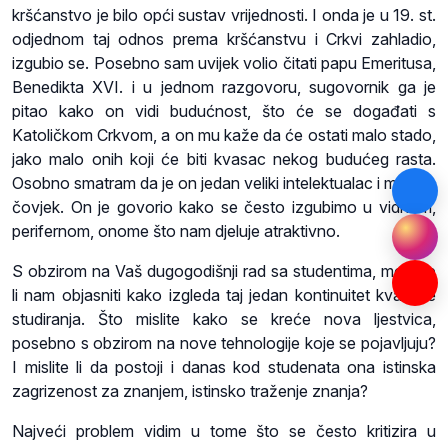
kršćanstvo je bilo opći sustav vrijednosti. I onda je u 19. st.
odjednom taj odnos prema kršćanstvu i Crkvi zahladio,
izgubio se. Posebno sam uvijek volio čitati papu Emeritusa,
Benedikta XVI. i u jednom razgovoru, sugovornik ga je
pitao kako on vidi budućnost, što će se događati s
Katoličkom Crkvom, a on mu kaže da će ostati malo stado,
jako malo onih koji će biti kvasac nekog budućeg rasta.
Osobno smatram da je on jedan veliki intelektualac i misaon
čovjek. On je govorio kako se često izgubimo u vidnom,
perifernom, onome što nam djeluje atraktivno.
S obzirom na Vaš dugogodišnji rad sa studentima, možete
li nam objasniti kako izgleda taj jedan kontinuitet kvalitete
studiranja. Što mislite kako se kreće nova ljestvica,
posebno s obzirom na nove tehnologije koje se pojavljuju?
I mislite li da postoji i danas kod studenata ona istinska
zagrizenost za znanjem, istinsko traženje znanja?
Najveći problem vidim u tome što se često kritizira u