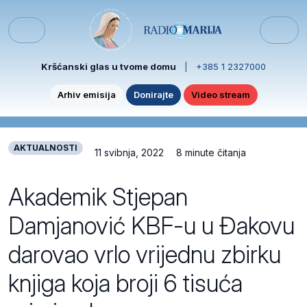
Skip to content
Skip to footer
Menu
Kršćanski glas u tvome domu
|
+385 1 2327000
Arhiv emisija
Donirajte
Video stream
AKTUALNOSTI
11 svibnja, 2022
8 minute čitanja
Akademik Stjepan
Damjanović KBF-u u Đakovu
darovao vrlo vrijednu zbirku
knjiga koja broji 6 tisuća