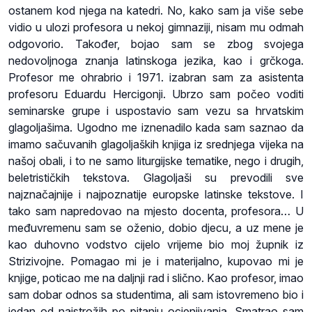
ostanem kod njega na katedri. No, kako sam ja više sebe
vidio u ulozi profesora u nekoj gimnaziji, nisam mu odmah
odgovorio. Također, bojao sam se zbog svojega
nedovoljnoga znanja latinskoga jezika, kao i grčkoga.
Profesor me ohrabrio i 1971. izabran sam za asistenta
profesoru Eduardu Hercigonji. Ubrzo sam počeo voditi
seminarske grupe i uspostavio sam vezu sa hrvatskim
glagoljašima. Ugodno me iznenadilo kada sam saznao da
imamo sačuvanih glagoljaških knjiga iz srednjega vijeka na
našoj obali, i to ne samo liturgijske tematike, nego i drugih,
beletrističkih tekstova. Glagoljaši su prevodili sve
najznačajnije i najpoznatije europske latinske tekstove. I
tako sam napredovao na mjesto docenta, profesora… U
međuvremenu sam se oženio, dobio djecu, a uz mene je
kao duhovno vodstvo cijelo vrijeme bio moj župnik iz
Strizivojne. Pomagao mi je i materijalno, kupovao mi je
knjige, poticao me na daljnji rad i slično. Kao profesor, imao
sam dobar odnos sa studentima, ali sam istovremeno bio i
jedan od najstrožih po pitanju ocjenjivanja. Smatrao sam