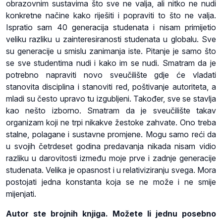
obrazovnim sustavima što sve ne valja, ali nitko ne nudi
konkretne načine kako riješiti i popraviti to što ne valja.
Ispratio sam 40 generacija studenata i nisam primijetio
veliku razliku u zainteresiranosti studenata u globalu. Sve
su generacije u smislu zanimanja iste. Pitanje je samo što
se sve studentima nudi i kako im se nudi. Smatram da je
potrebno napraviti novo sveučilište gdje će vladati
stanovita disciplina i stanoviti red, poštivanje autoriteta, a
mladi su često upravo tu izgubljeni. Također, sve se stavlja
kao nešto izborno. Smatram da je sveučilište takav
organizam koji ne trpi nikakve žestoke zahvate. Ono treba
stalne, polagane i sustavne promjene. Mogu samo reći da
u svojih četrdeset godina predavanja nikada nisam vidio
razliku u darovitosti između moje prve i zadnje generacije
studenata. Velika je opasnost i u relativiziranju svega. Mora
postojati jedna konstanta koja se ne može i ne smije
mijenjati.
Autor ste brojnih knjiga. Možete li jednu posebno