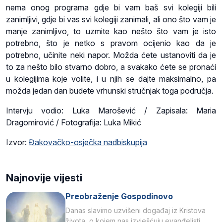
nema onog programa gdje bi vam baš svi kolegiji bili
zanimljivi, gdje bi vas svi kolegiji zanimali, ali ono što vam je
manje zanimljivo, to uzmite kao nešto što vam je isto
potrebno, što je netko s pravom ocijenio kao da je
potrebno, učinite neki napor. Možda ćete ustanoviti da je
to za nešto bilo stvarno dobro, a svakako ćete se pronaći
u kolegijima koje volite, i u njih se dajte maksimalno, pa
možda jedan dan budete vrhunski stručnjak toga područja.
Intervju vodio: Luka Marošević / Zapisala: Maria
Dragomirović / Fotografija: Luka Mikić
Izvor:
Đakovačko-osječka nadbiskupija
Najnovije vijesti
Preobraženje Gospodinovo
Danas slavimo uzvišeni događaj iz Kristova
života, o kojem nas izvješćuju evanđelisti