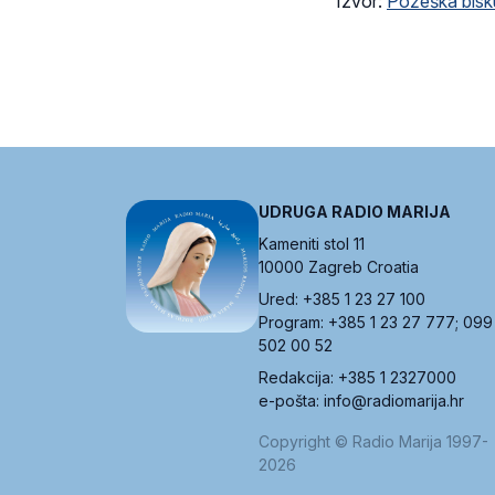
Izvor:
Požeška bisk
UDRUGA RADIO MARIJA
Kameniti stol 11
10000 Zagreb Croatia
Ured: +385 1 23 27 100
Program: +385 1 23 27 777; 099
502 00 52
Redakcija: +385 1 2327000
e-pošta: info@radiomarija.hr
Copyright © Radio Marija 1997-
2026