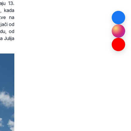
aju 13.
a, kada
rkve na
 jači od
odu, od
 Julija