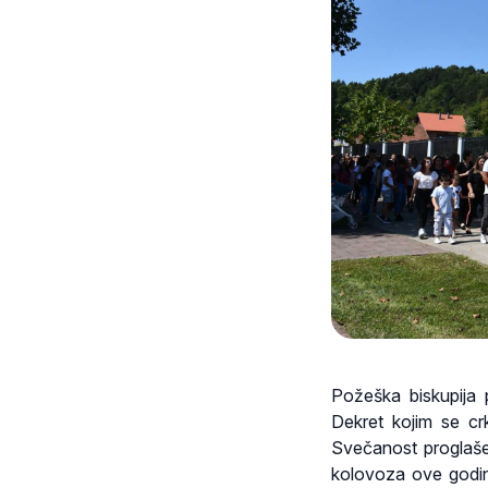
Požeška biskupija 
Dekret kojim se crk
Svečanost proglaše
kolovoza ove godin