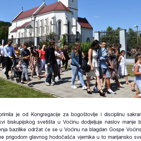
primila je od Kongregacije za bogoštovlje i disciplinu sakr
vi biskupijskog svetišta u Voćinu dodjeljuje naslov manje ba
nja bazilike održat će se u Voćinu na blagdan Gospe Voćins
e prigodom glavnog hodočašća vjernika u to marijansko sve