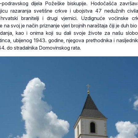
o-podravskog dijela Požeške biskupije. Hodočašća završav
jicu razaranja svetišne crkve i ubojstva 47 nedužnih civil
hrvatski branitelji i drugi vjernici. Uzdignuće voćinske c
 na svoj je način priznanje vjeri brojnih naraštaja čiji je duh bio
radanja, kao i onima koji su dali svoje živote za našu slob
inca, ubijenog 1943. godine, njegova prethodnika i nasljednika
44. do stradalnika Domovinskog rata.