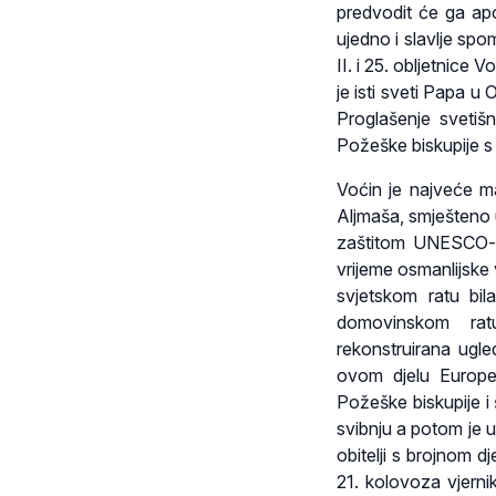
predvodit će ga apo
ujedno i slavlje spo
II. i 25. obljetnice
je isti sveti Papa 
Proglašenje svetiš
Požeške biskupije s
Voćin je najveće ma
Aljmaša, smješteno
zaštitom UNESCO-a.
vrijeme osmanlijske 
svjetskom ratu bil
domovinskom ratu
rekonstruirana ugle
ovom djelu Europe. 
Požeške biskupije i
svibnju a potom je 
obitelji s brojnom 
21. kolovoza vjern