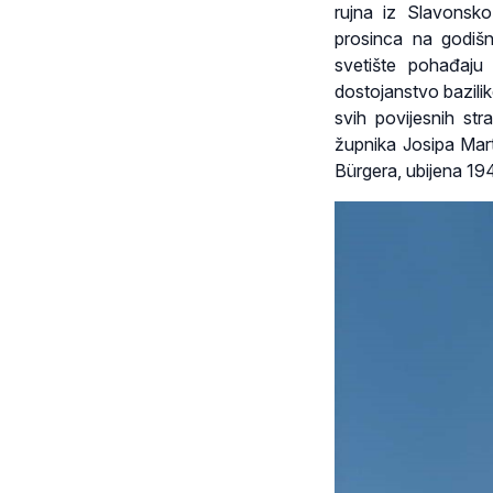
rujna iz Slavonsk
prosinca na godišn
svetište pohađaju 
dostojanstvo bazilike
svih povijesnih st
župnika Josipa Mart
Bürgera, ubijena 19