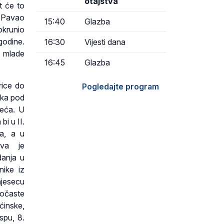
otajstva
t će to
n Pavao
15:40
Glazba
okrunio
godine.
16:30
Vijesti dana
a mlade
16:45
Glazba
rice do
Pogledajte program
rka pod
jeća. U
i u II.
na, a u
kva je
danja u
nike iz
mjesecu
dočaste
ćinske,
spu, 8.