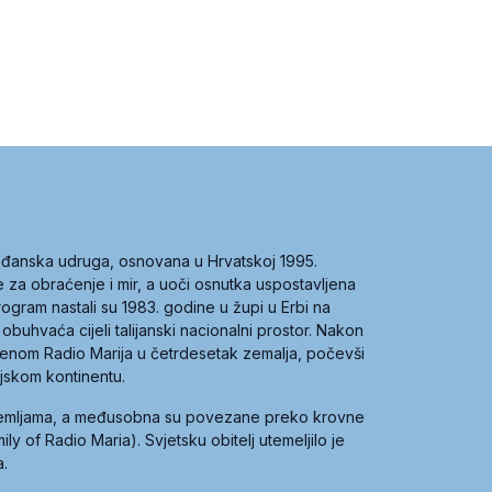
građanska udruga, osnovana u Hrvatskoj 1995.
ce za obraćenje i mir, a uoči osnutka uspostavljena
 program nastali su 1983. godine u župi u Erbi na
 obuhvaća cijeli talijanski nacionalni prostor. Nakon
 imenom Radio Marija u četrdesetak zemalja, počevši
ijskom kontinentu.
zemljama, a međusobna su povezane preko krovne
y of Radio Maria). Svjetsku obitelj utemeljilo je
a.