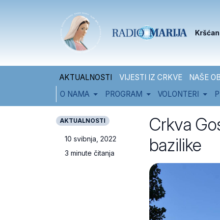
Skip to content
Skip to footer
Kršćan
AKTUALNOSTI
VIJESTI IZ CRKVE
NAŠE OB
O NAMA
PROGRAM
VOLONTERI
P
Crkva Gos
AKTUALNOSTI
bazilike
10 svibnja, 2022
3 minute čitanja