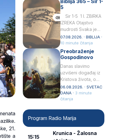
Biblija 365 – Sir 1-
rođenjem Grk.
5
Obnovio je odnose s
afričkim…
Sir 1-5 1 I. ZBIRKA
IZREKA Otajstvo
mudrosti Svaka je
mudrost od Gospoda
07.08.2026. · BIBLIJA ·
i s njime je dovijeka.2
10 minute čitanja
Tko će…
Preobraženje
Gospodinovo
Danas slavimo
uzvišeni događaj iz
Kristova života, o
kojem nas izvješćuju
06.08.2026. · SVETAC
evanđelisti Matej,
DANA ·
3 minute
Marko i Luka te sveti
čitanja
Petar u svojoj
drugoj…
amenata
Program Radio Marija
zilike.
ke, 21.
Krunica - Žalosna
tište a
15:15