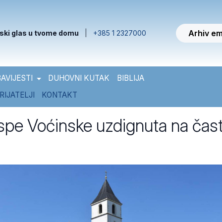
Arhiv em
ski glas u tvome domu
|
+385 1 2327000
AVIJESTI
DUHOVNI KUTAK
BIBLIJA
RIJATELJI
KONTAKT
pe Voćinske uzdignuta na čas