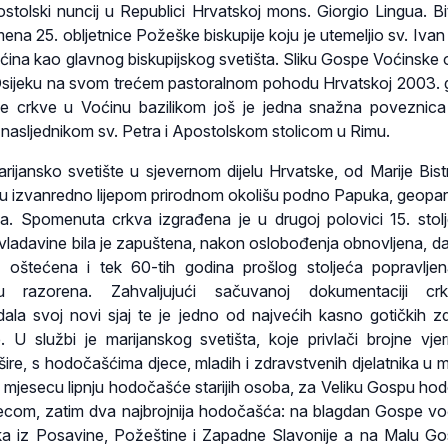
stolski nuncij u Republici Hrvatskoj mons. Giorgio Lingua. Bi
mena 25. obljetnice Požeške biskupije koju je utemeljio sv. Iva
 Voćina kao glavnog biskupijskog svetišta. Sliku Gospe Voćinske 
u Osijeku na svom trećem pastoralnom pohodu Hrvatskoj 2003. 
ne crkve u Voćinu bazilikom još je jedna snažna poveznic
 nasljednikom sv. Petra i Apostolskom stolicom u Rimu.
rijansko svetište u sjevernom dijelu Hrvatske, od Marije Bist
 u izvanredno lijepom prirodnom okolišu podno Papuka, geopa
 Spomenuta crkva izgrađena je u drugoj polovici 15. stol
vladavine bila je zapuštena, nakon oslobođenja obnovljena, da b
a oštećena i tek 60-tih godina prošlog stoljeća popravlje
 razorena. Zahvaljujući sačuvanoj dokumentaciji cr
dala svoj novi sjaj te je jedno od najvećih kasno gotičkih z
U službi je marijanskog svetišta, koje privlači brojne vjer
 šire, s hodočašćima djece, mladih i zdravstvenih djelatnika u 
u mjesecu lipnju hodočašće starijih osoba, za Veliku Gospu ho
djecom, zatim dva najbrojnija hodočašća: na blagdan Gospe vo
ika iz Posavine, Požeštine i Zapadne Slavonije a na Malu Go