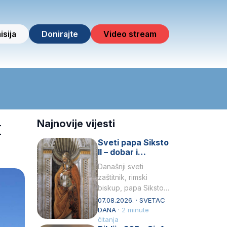
isija
Donirajte
Video stream
t
Najnovije vijesti
Sveti papa Siksto
II – dobar i
miroljubiv pastir
Današnji sveti
zaštitnik, rimski
biskup, papa Siksto
(Sixtus) II, prema
07.08.2026. · SVETAC
knjizi Liber
DANA ·
2 minute
Pontificalis bio je
čitanja