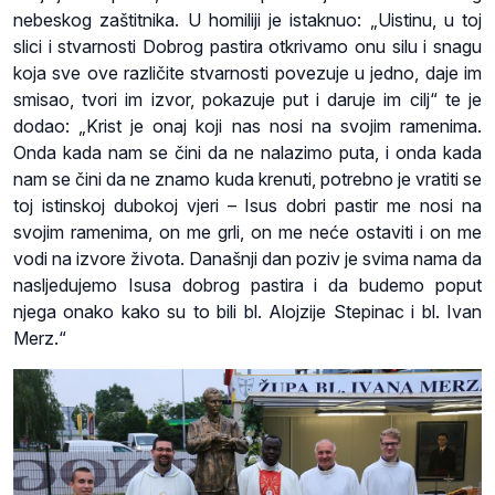
nebeskog zaštitnika. U homiliji je istaknuo: „Uistinu, u toj
slici i stvarnosti Dobrog pastira otkrivamo onu silu i snagu
koja sve ove različite stvarnosti povezuje u jedno, daje im
smisao, tvori im izvor, pokazuje put i daruje im cilj“ te je
dodao: „Krist je onaj koji nas nosi na svojim ramenima.
Onda kada nam se čini da ne nalazimo puta, i onda kada
nam se čini da ne znamo kuda krenuti, potrebno je vratiti se
toj istinskoj dubokoj vjeri – Isus dobri pastir me nosi na
svojim ramenima, on me grli, on me neće ostaviti i on me
vodi na izvore života. Današnji dan poziv je svima nama da
nasljedujemo Isusa dobrog pastira i da budemo poput
njega onako kako su to bili bl. Alojzije Stepinac i bl. Ivan
Merz.“