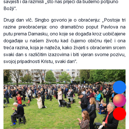
savjesti i da razmisli „što nas priječi da budemo potpuno
Božji“.
Drugi dan vlč. Singbo govorio je o obraćenju: „Postoje tri
razine preobraćenja: ono dramatično poput Pavlova na
putu prema Damasku, ono koje se događa kroz uobičajene
događaje u našem životu kad čujemo običnu riječ i ona
treća razina, koja je najteža, kako živjeti s obraćenim srcem
svaki dan s različitim izazovima i biti vjeran svome pozivu,
svojoj pripadnosti Kristu, svaki dan“.