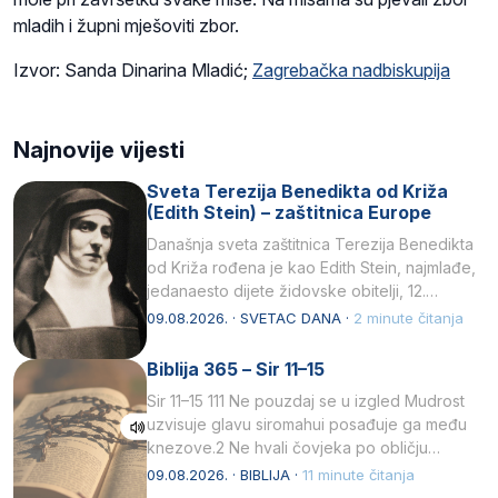
mladih i župni mješoviti zbor.
Izvor: Sanda Dinarina Mladić;
Zagrebačka nadbiskupija
Najnovije vijesti
Sveta Terezija Benedikta od Križa
(Edith Stein) – zaštitnica Europe
Današnja sveta zaštitnica Terezija Benedikta
od Križa rođena je kao Edith Stein, najmlađe,
jedanaesto dijete židovske obitelji, 12.
listopada 1891, u Wrocławu…
09.08.2026. · SVETAC DANA ·
2 minute čitanja
Biblija 365 – Sir 11–15
Sir 11–15 111 Ne pouzdaj se u izgled Mudrost
uzvisuje glavu siromahui posađuje ga među
knezove.2 Ne hvali čovjeka po obličju
njegovui…
09.08.2026. · BIBLIJA ·
11 minute čitanja