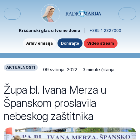
Skip to content
Skip to footer
Menu
Kršćanski glas u tvome domu
|
+385 1 2327000
Arhiv emisija
Donirajte
Video stream
AKTUALNOSTI
09 svibnja, 2022
3 minute čitanja
Župa bl. Ivana Merza u
Španskom proslavila
nebeskog zaštitnika