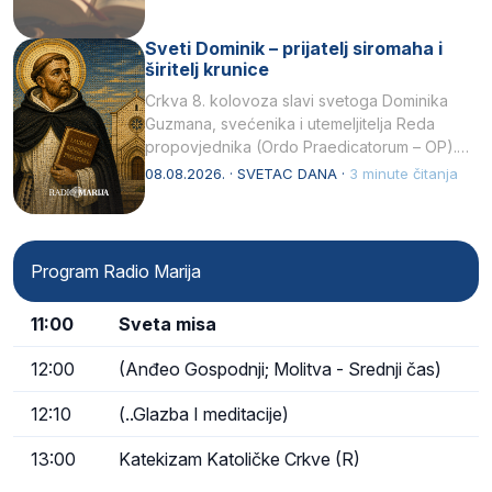
Sveti Dominik – prijatelj siromaha i
širitelj krunice
Crkva 8. kolovoza slavi svetoga Dominika
Guzmana, svećenika i utemeljitelja Reda
propovjednika (Ordo Praedicatorum – OP).
Svojim životom, dubokom ljubavlju prema
08.08.2026. · SVETAC DANA ·
3 minute čitanja
Kristu…
Program Radio Marija
11:00
Sveta misa
12:00
(Anđeo Gospodnji; Molitva - Srednji čas)
12:10
(..Glazba I meditacije)
13:00
Katekizam Katoličke Crkve (R)