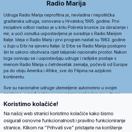
Radio Marija
Udruga Radio Marija neprofitna je, nevladina i nepolitička
građanska udruga, osnovana u Hrvatskoj 1995. godine. Prvi
inicijativni odbor nastao je u krilu Pokreta krunice za obraćenje i
mir, a uoči osnutka uspostavljena je suradnja s Radio Marijom
Italije. Ideja o Radio Mariji i prvi program nastali su 1983. godine
u župi u Erbi na sjeveru Italije. Iz Erbe se Radio Marija postupno
širi te uskoro obuhvaća cijeli talijanski nacionalni prostor. Nakon
toga osnivaju se i uspostavljaju udruge i radijske postaje s
imenom Radio Marija u četrdesetak zemalja, počevši od Europe
pa do obiju Amerika i Afrike, sve do Filipina na azijskom
kontinentu.
Sve su nacionalne udruge utemeljene autonomno u svojim
zemljama, a međusobna su povezane preko krovne udruge
pod nazivom Svjetska obitelj Radio Marije (World Family of
Koristimo kolačiće!
Radio Maria). Svjetsku obitelj utemeljilo je sedam članica, među
kojima je i hrvatska Udruga Radio Marija.
Na našoj web stranici koristimo kolačiće kako bismo
osigurali osnovne funkcionalnosti i pravilno funkcioniranje
stranice. Klikom na "Prihvati sve" pristajete na korištenje