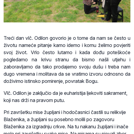
Treći dan vlč. Odilon govorio je o tome da nam se često u
životu nameće pitanje kamo idemo i komu želimo povjeriti
svoj život. Vrlo često lutamo i kada dođu poteškoće
pogledamo na krivu stranu da bismo našli utjehu i
zaboravljamo da tako prodajemo svoju dušu i treba nam
dugo vremena i molitava da se vratimo izvoru odnosno da
doživimo istinsko pomirenje, povratak Bogu.
Vlč. Odilon je zaključio da je euharistija ljekoviti sakrament,
koji nas drži na pravom putu.
Pri završetku mise župljani i hodočasnici častili su relikvije
Blaženika, a župljani su posebno molili po zagovoru
Blaženika za izgradnju crkve. Na tu nakanu župljani i inače
mole pri završetku svake mise. Na misama su pjevali zbor