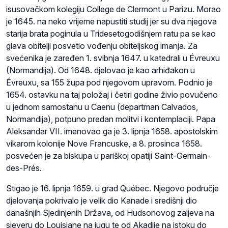
isusovačkom kolegiju College de Clermont u Parizu. Morao
je 1645. na neko vrijeme napustiti studij jer su dva njegova
starija brata poginula u Tridesetogodišnjem ratu pa se kao
glava obitelji posvetio vođenju obiteljskog imanja. Za
svećenika je zaređen 1. svibnja 1647. u katedrali u Évreuxu
(Normandija). Od 1648. djelovao je kao arhiđakon u
Évreuxu, sa 155 župa pod njegovom upravom. Podnio je
1654. ostavku na taj položaj i četiri godine živio povučeno
u jednom samostanu u Caenu (departman Calvados,
Normandija), potpuno predan molitvi i kontemplaciji. Papa
Aleksandar VII. imenovao ga je 3. lipnja 1658. apostolskim
vikarom kolonije Nove Francuske, a 8. prosinca 1658.
posvećen je za biskupa u pariškoj opatiji Saint-Germain-
des-Prés.
Stigao je 16. lipnja 1659. u grad Québec. Njegovo područje
djelovanja pokrivalo je velik dio Kanade i središnji dio
današnjih Sjedinjenih Država, od Hudsonovog zaljeva na
sjeveru do Louisiane na jugu te od Akadije na istoku do