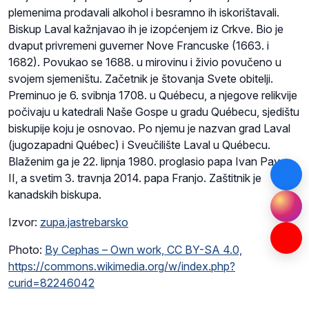
plemenima prodavali alkohol i besramno ih iskorištavali.
Biskup Laval kažnjavao ih je izopćenjem iz Crkve. Bio je
dvaput privremeni guverner Nove Francuske (1663. i
1682). Povukao se 1688. u mirovinu i živio povučeno u
svojem sjemeništu. Začetnik je štovanja Svete obitelji.
Preminuo je 6. svibnja 1708. u Québecu, a njegove relikvije
počivaju u katedrali Naše Gospe u gradu Québecu, sjedištu
biskupije koju je osnovao. Po njemu je nazvan grad Laval
(jugozapadni Québec) i Sveučilište Laval u Québecu.
Blaženim ga je 22. lipnja 1980. proglasio papa Ivan Pavao
II, a svetim 3. travnja 2014. papa Franjo. Zaštitnik je
kanadskih biskupa.
Izvor:
zupa.jastrebarsko
Photo:
By Cephas – Own work, CC BY-SA 4.0,
https://commons.wikimedia.org/w/index.php?
curid=82246042