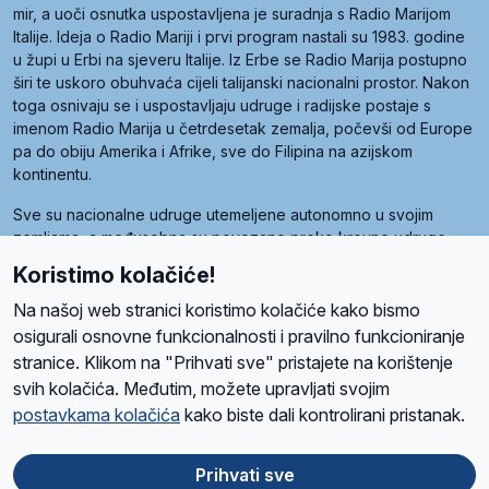
mir, a uoči osnutka uspostavljena je suradnja s Radio Marijom
Italije. Ideja o Radio Mariji i prvi program nastali su 1983. godine
u župi u Erbi na sjeveru Italije. Iz Erbe se Radio Marija postupno
širi te uskoro obuhvaća cijeli talijanski nacionalni prostor. Nakon
toga osnivaju se i uspostavljaju udruge i radijske postaje s
imenom Radio Marija u četrdesetak zemalja, počevši od Europe
pa do obiju Amerika i Afrike, sve do Filipina na azijskom
kontinentu.
Sve su nacionalne udruge utemeljene autonomno u svojim
zemljama, a međusobna su povezane preko krovne udruge
pod nazivom Svjetska obitelj Radio Marije (World Family of
Koristimo kolačiće!
Radio Maria). Svjetsku obitelj utemeljilo je sedam članica, među
kojima je i hrvatska Udruga Radio Marija.
Na našoj web stranici koristimo kolačiće kako bismo
osigurali osnovne funkcionalnosti i pravilno funkcioniranje
stranice. Klikom na "Prihvati sve" pristajete na korištenje
svih kolačića. Međutim, možete upravljati svojim
O nama
Radio
Program
Volonteri
Prijatelji
Kontakt
Pravila privatnosti
postavkama kolačića
kako biste dali kontrolirani pristanak.
Kolačići
Uvjeti korištenja
Ova stranica je zaštićena Google reCAPTCHA sustavom
Prihvati sve