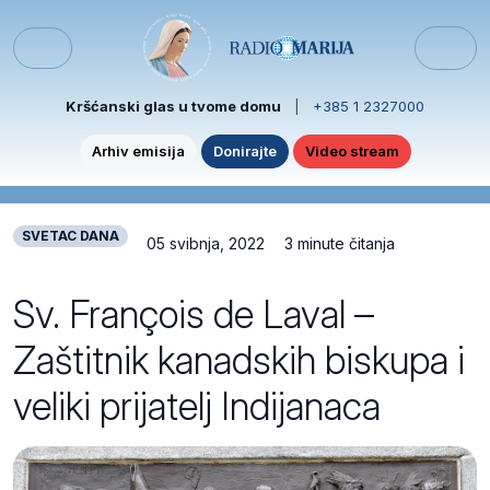
Skip to content
Skip to footer
Menu
Kršćanski glas u tvome domu
|
+385 1 2327000
Arhiv emisija
Donirajte
Video stream
SVETAC DANA
05 svibnja, 2022
3 minute čitanja
Sv. François de Laval –
Zaštitnik kanadskih biskupa i
veliki prijatelj Indijanaca