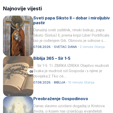
Najnovije vijesti
Sveti papa Siksto II – dobar i miroljubiv
pastir
Današnji sveti zaštitnik, rimski biskup, papa
Siksto (Sixtus) II, prema knjizi Liber Pontificalis
bio je rođenjem Grk. Obnovio je odnose s
afričkim…
07.08.2026. · SVETAC DANA ·
2 minute čitanja
Biblija 365 – Sir 1-5
Sir 1-5 1 I. ZBIRKA IZREKA Otajstvo mudrosti
Svaka je mudrost od Gospoda i s njime je
dovijeka.2 Tko će…
07.08.2026. · BIBLIJA ·
10 minute čitanja
Preobraženje Gospodinovo
Danas slavimo uzvišeni događaj iz Kristova
života, o kojem nas izvješćuju evanđelisti