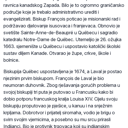
ravnica kanadskog Zapada. Bilo je to ogromno graničarsko
područje koje je trebalo administrativno urediti i
evangelizirati. Biskup François poticao je misionarski rad i
podržavao djelovanje isusovaca i franjevaca. Obnovio je
svetište Sainte-Anne-de-Beaupré u Québecu i sagradio
katedralu Notre-Dame de Québec. Utemeljio je 26. ožujka
1663. sjemenište u Québecu i uspostavio katolički školski
sustav diljem Kanade. Otvarao je župe, crkve, škole i
bolnice.
Biskupija Québec uspostavljena je 1674, a Laval je postao
njezinim prvim biskupom. François de Laval je bio
neumoran duhovnik. Zbog rješavanja gorućih problema u
svojoj biskupiji tri puta je putovao u Francusku kako bi
dobio potporu francuskog kralja Louisa XIV. Cijelu svoju
biskupiju proputovao je pješice, u kanuu i na snježnim
krpljama. Dobrotvor i prijatelj siromaha, vodio je brigu o
svim svojim vjernicima, a posebno su mu srcu prirasli
Indijanci. Bio je protivnik trgovaca koji su indijanskim