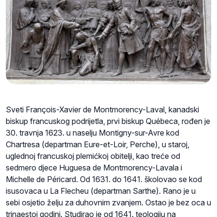
Sveti François-Xavier de Montmorency-Laval, kanadski
biskup francuskog podrijetla, prvi biskup Québeca, rođen je
30. travnja 1623. u naselju Montigny-sur-Avre kod
Chartresa (departman Eure-et-Loir, Perche), u staroj,
uglednoj francuskoj plemićkoj obitelji, kao treće od
sedmero djece Huguesa de Montmorency-Lavala i
Michelle de Péricard. Od 1631. do 1641. školovao se kod
isusovaca u La Flecheu (departman Sarthe). Rano je u
sebi osjetio želju za duhovnim zvanjem. Ostao je bez oca u
trinaestoj godini. Studirao je od 1641. teologiju na