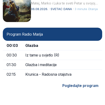
Matej, Marko i Luka te sveti Petar u svojoj
drugoj…
06.08.2026. · SVETAC DANA ·
3 minute čitanja
Program Radio Marija
00:03
Glazba
00:30
Iz tame u svjetlo (R)
01:30
Glazba i meditacije
02:15
Krunica - Radosna otajstva
Pogledajte program