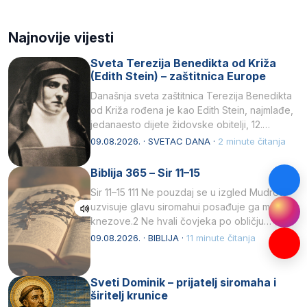
Najnovije vijesti
Sveta Terezija Benedikta od Križa
(Edith Stein) – zaštitnica Europe
Današnja sveta zaštitnica Terezija Benedikta
od Križa rođena je kao Edith Stein, najmlađe,
jedanaesto dijete židovske obitelji, 12.
listopada 1891, u Wrocławu…
09.08.2026. · SVETAC DANA ·
2 minute čitanja
Biblija 365 – Sir 11–15
Sir 11–15 111 Ne pouzdaj se u izgled Mudrost
uzvisuje glavu siromahui posađuje ga među
knezove.2 Ne hvali čovjeka po obličju
njegovui…
09.08.2026. · BIBLIJA ·
11 minute čitanja
Sveti Dominik – prijatelj siromaha i
širitelj krunice