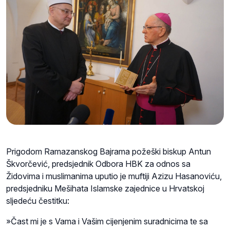
Prigodom Ramazanskog Bajrama požeški biskup Antun
Škvorčević, predsjednik Odbora HBK za odnos sa
Židovima i muslimanima uputio je muftiji Azizu Hasanoviću,
predsjedniku Mešihata Islamske zajednice u Hrvatskoj
sljedeću čestitku:
»Čast mi je s Vama i Vašim cijenjenim suradnicima te sa