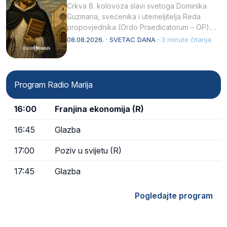
Crkva 8. kolovoza slavi svetoga Dominika
Guzmana, svećenika i utemeljitelja Reda
propovjednika (Ordo Praedicatorum – OP).
Svojim životom, dubokom ljubavlju prema
08.08.2026. · SVETAC DANA ·
3 minute čitanja
Kristu…
Program Radio Marija
16:00
Franjina ekonomija (R)
16:45
Glazba
17:00
Poziv u svijetu (R)
17:45
Glazba
Pogledajte program