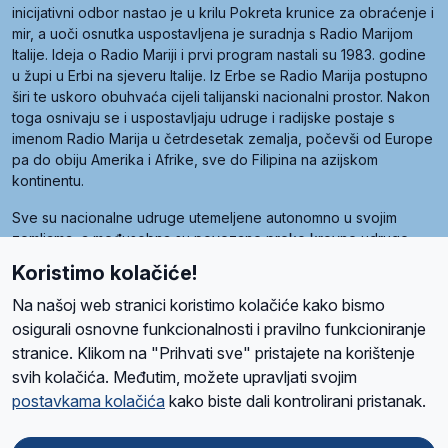
inicijativni odbor nastao je u krilu Pokreta krunice za obraćenje i
mir, a uoči osnutka uspostavljena je suradnja s Radio Marijom
Italije. Ideja o Radio Mariji i prvi program nastali su 1983. godine
u župi u Erbi na sjeveru Italije. Iz Erbe se Radio Marija postupno
širi te uskoro obuhvaća cijeli talijanski nacionalni prostor. Nakon
toga osnivaju se i uspostavljaju udruge i radijske postaje s
imenom Radio Marija u četrdesetak zemalja, počevši od Europe
pa do obiju Amerika i Afrike, sve do Filipina na azijskom
kontinentu.
Sve su nacionalne udruge utemeljene autonomno u svojim
zemljama, a međusobna su povezane preko krovne udruge
pod nazivom Svjetska obitelj Radio Marije (World Family of
Koristimo kolačiće!
Radio Maria). Svjetsku obitelj utemeljilo je sedam članica, među
kojima je i hrvatska Udruga Radio Marija.
Na našoj web stranici koristimo kolačiće kako bismo
osigurali osnovne funkcionalnosti i pravilno funkcioniranje
stranice. Klikom na "Prihvati sve" pristajete na korištenje
svih kolačića. Međutim, možete upravljati svojim
O nama
Radio
Program
Volonteri
Prijatelji
Kontakt
Pravila privatnosti
postavkama kolačića
kako biste dali kontrolirani pristanak.
Kolačići
Uvjeti korištenja
Ova stranica je zaštićena Google reCAPTCHA sustavom