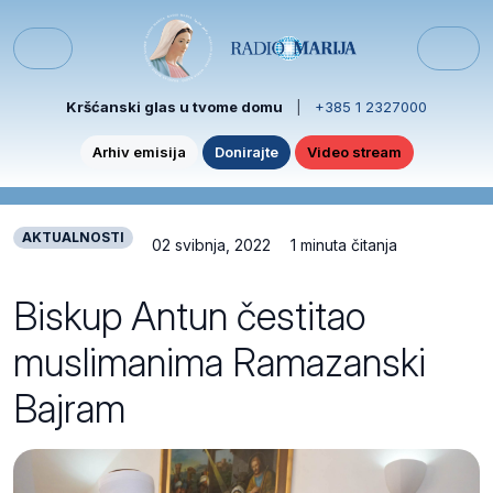
Skip to content
Skip to footer
Menu
Kršćanski glas u tvome domu
|
+385 1 2327000
Arhiv emisija
Donirajte
Video stream
AKTUALNOSTI
02 svibnja, 2022
1 minuta čitanja
Biskup Antun čestitao
muslimanima Ramazanski
Bajram