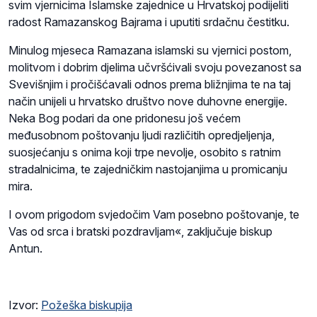
svim vjernicima Islamske zajednice u Hrvatskoj podijeliti
radost Ramazanskog Bajrama i uputiti srdačnu čestitku.
Minulog mjeseca Ramazana islamski su vjernici postom,
molitvom i dobrim djelima učvršćivali svoju povezanost sa
Svevišnjim i pročišćavali odnos prema bližnjima te na taj
način unijeli u hrvatsko društvo nove duhovne energije.
Neka Bog podari da one pridonesu još većem
međusobnom poštovanju ljudi različitih opredjeljenja,
suosjećanju s onima koji trpe nevolje, osobito s ratnim
stradalnicima, te zajedničkim nastojanjima u promicanju
mira.
I ovom prigodom svjedočim Vam posebno poštovanje, te
Vas od srca i bratski pozdravljam«, zaključuje biskup
Antun.
Izvor:
Požeška biskupija