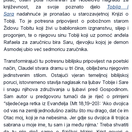
književnost, za svoje poznato djelo
Tobija i
Sara
nadahnuće je pronašao u starozavjetnoj Knjizi o
Tobiji. To je potresna pripovijest o pobožnom starom
Židovu Tobitu koji živi u babilonskom izgnanstvu, slijep i
progonjen, te o njegovu sinu Tobiji koji uz pomoć anđela
Rafaela za zaručnicu bira Saru, djevojku kojoj je demon
Asmodej ubio već sedmoricu zaručnika.
Transformirajući tu potresnu biblijsku pripovijest na poetski
način, Claudel stvara dramu u tri čina, obilježenu njegovim
jedinstvenim stilom. Ostajući vjeran temeljnoj biblijskoj
poruci, istovremeno stavlja naglasak na ljubav Tobije i Sare
i snagu njihova združivanja u ljubavi pred Gospodinom.
Sam autor u predgovoru tumači da je riječ o primjeni
“sljedećega retka iz Evanđelja (Mt 18,19–20): ‘Ako dvojica
od vas na zemlji jednodušno zaištu što mu drago, dat će im
Otac moj, koji je na nebesima. Jer gdje su dvojica ili trojica
sabrana u moje ime, tu sam i ja među njima.’ Treba shvatiti
da tu nije riječ samo o fizičkoj blizini: Krist govori o