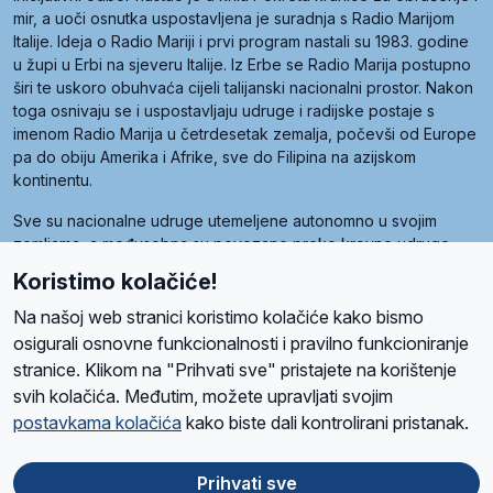
mir, a uoči osnutka uspostavljena je suradnja s Radio Marijom
Italije. Ideja o Radio Mariji i prvi program nastali su 1983. godine
u župi u Erbi na sjeveru Italije. Iz Erbe se Radio Marija postupno
širi te uskoro obuhvaća cijeli talijanski nacionalni prostor. Nakon
toga osnivaju se i uspostavljaju udruge i radijske postaje s
imenom Radio Marija u četrdesetak zemalja, počevši od Europe
pa do obiju Amerika i Afrike, sve do Filipina na azijskom
kontinentu.
Sve su nacionalne udruge utemeljene autonomno u svojim
zemljama, a međusobna su povezane preko krovne udruge
pod nazivom Svjetska obitelj Radio Marije (World Family of
Koristimo kolačiće!
Radio Maria). Svjetsku obitelj utemeljilo je sedam članica, među
kojima je i hrvatska Udruga Radio Marija.
Na našoj web stranici koristimo kolačiće kako bismo
osigurali osnovne funkcionalnosti i pravilno funkcioniranje
stranice. Klikom na "Prihvati sve" pristajete na korištenje
svih kolačića. Međutim, možete upravljati svojim
O nama
Radio
Program
Volonteri
Prijatelji
Kontakt
Pravila privatnosti
postavkama kolačića
kako biste dali kontrolirani pristanak.
Kolačići
Uvjeti korištenja
Ova stranica je zaštićena Google reCAPTCHA sustavom
Prihvati sve