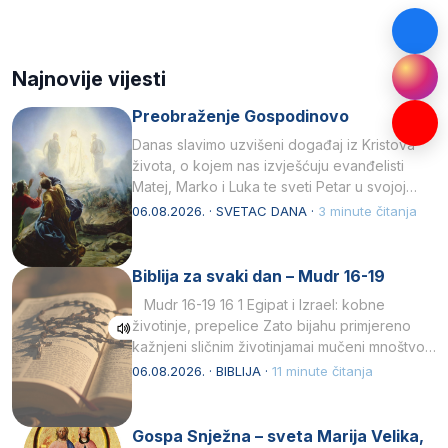
Najnovije vijesti
Preobraženje Gospodinovo
Danas slavimo uzvišeni događaj iz Kristova
života, o kojem nas izvješćuju evanđelisti
Matej, Marko i Luka te sveti Petar u svojoj
drugoj…
06.08.2026. · SVETAC DANA ·
3 minute čitanja
Biblija za svaki dan – Mudr 16-19
Mudr 16-19 16 1 Egipat i Izrael: kobne
životinje, prepelice Zato bijahu primjereno
kažnjeni sličnim životinjamai mučeni mnoštvom
kukaca.2 A narod…
06.08.2026. · BIBLIJA ·
11 minute čitanja
Gospa Snježna – sveta Marija Velika,