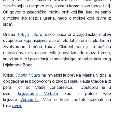
združivanju u njegovo ime, susretu kome je on uzrok i cilj.
On govori o zajedničkoj molitvi onih koji ištu isto, ne samo
o molitvi što silazi s usana, nego o molitvi koja izvire iz
srca”.
Drama
Tobija i Sara
, dakle, priča je o zajedničkoj molitvi
dvoje bića koja uspijeva otjerati zloduha i učiniti plodnom i
životvornom bračnu ljubav. Claudel nam je u baštinu
ostavio ovaj divni spomenik ljubavi između muža i žene,
snazi molitve i pouzdanju u nevidljivoga, ali uvijek prisutnog
i djelatnog Boga.
Knjigu
Tobija i Sara
na hrvatski je prevela Marina Vidoš, a
obogaćena je pogovorom o životu i djelu Paula Claudela iz
pera dr. sc. Vlade Lončarevića. Dostupna je u
svim
knjižarama Verbum
kao i putem web
knjižare
Verbum.hr
. Više o knjizi možete saznati na
linku
ovdje
.