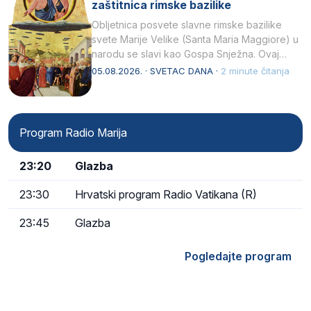
zaštitnica rimske bazilike
Obljetnica posvete slavne rimske bazilike
svete Marije Velike (Santa Maria Maggiore) u
narodu se slavi kao Gospa Snježna. Ovaj
naziv, Sancta Maria…
05.08.2026. · SVETAC DANA ·
2 minute čitanja
Program Radio Marija
23:20
Glazba
23:30
Hrvatski program Radio Vatikana (R)
23:45
Glazba
Pogledajte program