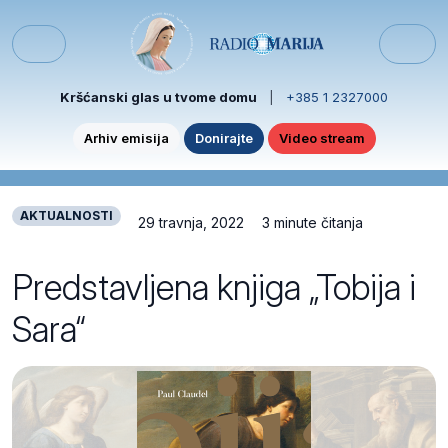
Skip to content
Skip to footer
Menu
Kršćanski glas u tvome domu
|
+385 1 2327000
Arhiv emisija
Donirajte
Video stream
AKTUALNOSTI
29 travnja, 2022
3 minute čitanja
Predstavljena knjiga „Tobija i
Sara“