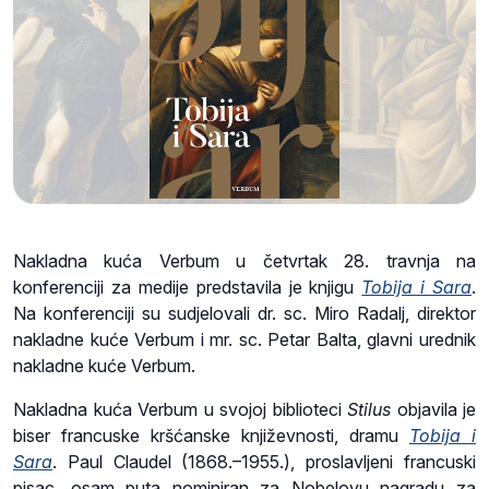
Nakladna kuća Verbum u četvrtak 28. travnja na
konferenciji za medije predstavila je knjigu
Tobija i Sara
.
Na konferenciji su sudjelovali dr. sc. Miro Radalj, direktor
nakladne kuće Verbum i mr. sc. Petar Balta, glavni urednik
nakladne kuće Verbum.
Nakladna kuća Verbum u svojoj biblioteci
Stilus
objavila je
biser francuske kršćanske književnosti, dramu
Tobija i
Sara
. Paul Claudel (1868.–1955.), proslavljeni francuski
pisac, osam puta nominiran za Nobelovu nagradu za