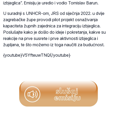
izbjeglica”.
Emisiju je uredio i vodio Tomislav Barun.
U suradnji s UNHCR-om, JRS od siječnja 2022. u dvije
zagrebačke župe provodi pilot projekt osnaživanja
kapaciteta župnih zajednica za integraciju izbjeglica.
Poslušajte kako je došlo do ideje i pokretanja, kakve su
reakcije na prve susrete i prve aktivnosti izbjeglica i
župljana, te što možemo iz toga naučiti za budućnost.
{youtube}V5YfteuwTNQ{/youtube}