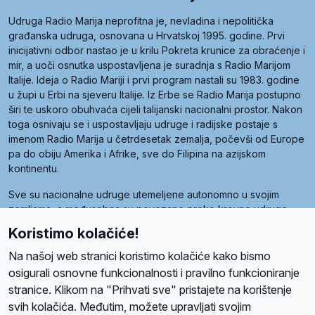
Udruga Radio Marija neprofitna je, nevladina i nepolitička
građanska udruga, osnovana u Hrvatskoj 1995. godine. Prvi
inicijativni odbor nastao je u krilu Pokreta krunice za obraćenje i
mir, a uoči osnutka uspostavljena je suradnja s Radio Marijom
Italije. Ideja o Radio Mariji i prvi program nastali su 1983. godine
u župi u Erbi na sjeveru Italije. Iz Erbe se Radio Marija postupno
širi te uskoro obuhvaća cijeli talijanski nacionalni prostor. Nakon
toga osnivaju se i uspostavljaju udruge i radijske postaje s
imenom Radio Marija u četrdesetak zemalja, počevši od Europe
pa do obiju Amerika i Afrike, sve do Filipina na azijskom
kontinentu.
Sve su nacionalne udruge utemeljene autonomno u svojim
zemljama, a međusobna su povezane preko krovne udruge
pod nazivom Svjetska obitelj Radio Marije (World Family of
Koristimo kolačiće!
Radio Maria). Svjetsku obitelj utemeljilo je sedam članica, među
kojima je i hrvatska Udruga Radio Marija.
Na našoj web stranici koristimo kolačiće kako bismo
osigurali osnovne funkcionalnosti i pravilno funkcioniranje
stranice. Klikom na "Prihvati sve" pristajete na korištenje
svih kolačića. Međutim, možete upravljati svojim