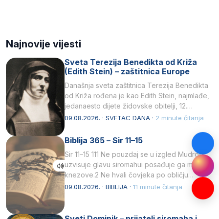
Najnovije vijesti
Sveta Terezija Benedikta od Križa
(Edith Stein) – zaštitnica Europe
Današnja sveta zaštitnica Terezija Benedikta
od Križa rođena je kao Edith Stein, najmlađe,
jedanaesto dijete židovske obitelji, 12.
listopada 1891, u Wrocławu…
09.08.2026. · SVETAC DANA ·
2 minute čitanja
Biblija 365 – Sir 11–15
Sir 11–15 111 Ne pouzdaj se u izgled Mudrost
uzvisuje glavu siromahui posađuje ga među
knezove.2 Ne hvali čovjeka po obličju
njegovui…
09.08.2026. · BIBLIJA ·
11 minute čitanja
Sveti Dominik – prijatelj siromaha i