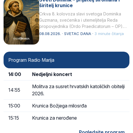
širitelj krunice
Crkva 8. kolovoza slavi svetoga Dominika
Guzmana, svećenika i utemeljitelja Reda
propovjednika (Ordo Praedicatorum – OP).
Svojim životom, dubokom ljubavlju prema
08.08.2026. · SVETAC DANA ·
3 minute čitanja
Kristu…
Program Radio Marija
14:00
Nedjeljni koncert
Molitva za susret hrvatskih katoličkih obitelji
14:55
2026.
15:00
Krunica Božjega milosrđa
15:15
Krunica za nerođene
Pogledajte program