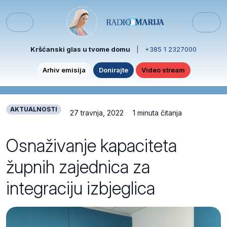
Skip to content
Skip to footer
Menu
Kršćanski glas u tvome domu
|
+385 1 2327000
Arhiv emisija
Donirajte
Video stream
AKTUALNOSTI
27 travnja, 2022
1 minuta čitanja
Osnaživanje kapaciteta
župnih zajednica za
integraciju izbjeglica