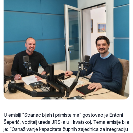
U emisiji “Stranac bijah i primiste me” gostovao je Entoni
Šeperić, voditelj ureda JRS-a u Hrvatskoj. Tema emisije bila
je: “Osnaživanje kapaciteta župnih zajednica za integraciju