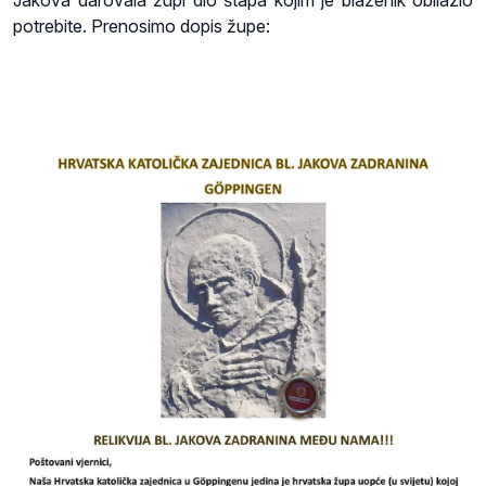
Jakova darovala župi dio štapa kojim je blaženik obilazio
potrebite. Prenosimo dopis župe: