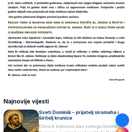
Najnovije vijesti
Sveti Dominik – prijatelj siromaha i
širitelj krunice
Crkva 8. kolovoza slavi svetoga Dominika