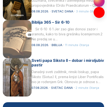
Guzmana, svećenika i utemeljitelja Reda
propovjednika (Ordo Praedicatorum – OP).
Svojim životom, dubokom ljubavlju prema
08.08.2026. · SVETAC DANA ·
3 minute čitanja
Kristu…
Biblija 365 – Sir 6-10
Sir 6-10 6 1 Jer zao glas donosi zazor i
sramotu, kako to biva grešniku licemjernom.2
Ne predaj se u…
08.08.2026. · BIBLIJA ·
11 minute čitanja
Sveti papa Siksto II – dobar i miroljubiv
pastir
Današnji sveti zaštitnik, rimski biskup, papa
Siksto (Sixtus) II, prema knjizi Liber Pontificalis
bio je rođenjem Grk. Obnovio je odnose s
afričkim…
07.08.2026. · SVETAC DANA ·
2 minute čitanja