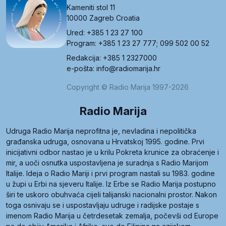
Kameniti stol 11
10000 Zagreb Croatia
Ured: +385 1 23 27 100
Program: +385 1 23 27 777; 099 502 00 52
Redakcija: +385 1 2327000
e-pošta: info@radiomarija.hr
Copyright © Radio Marija 1997-2026
Radio Marija
Udruga Radio Marija neprofitna je, nevladina i nepolitička
građanska udruga, osnovana u Hrvatskoj 1995. godine. Prvi
inicijativni odbor nastao je u krilu Pokreta krunice za obraćenje i
mir, a uoči osnutka uspostavljena je suradnja s Radio Marijom
Italije. Ideja o Radio Mariji i prvi program nastali su 1983. godine
u župi u Erbi na sjeveru Italije. Iz Erbe se Radio Marija postupno
širi te uskoro obuhvaća cijeli talijanski nacionalni prostor. Nakon
toga osnivaju se i uspostavljaju udruge i radijske postaje s
imenom Radio Marija u četrdesetak zemalja, počevši od Europe