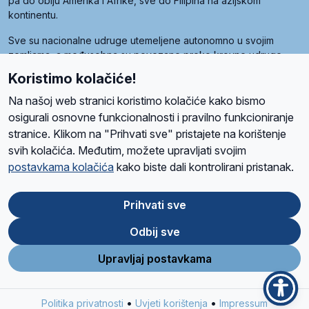
pa do obiju Amerika i Afrike, sve do Filipina na azijskom
kontinentu.
Sve su nacionalne udruge utemeljene autonomno u svojim
zemljama, a međusobna su povezane preko krovne udruge
pod nazivom Svjetska obitelj Radio Marije (World Family of
Koristimo kolačiće!
Radio Maria). Svjetsku obitelj utemeljilo je sedam članica, među
kojima je i hrvatska Udruga Radio Marija.
Na našoj web stranici koristimo kolačiće kako bismo
osigurali osnovne funkcionalnosti i pravilno funkcioniranje
stranice. Klikom na "Prihvati sve" pristajete na korištenje
svih kolačića. Međutim, možete upravljati svojim
O nama
Radio
Program
Volonteri
Prijatelji
Kontakt
Pravila privatnosti
postavkama kolačića
kako biste dali kontrolirani pristanak.
Kolačići
Uvjeti korištenja
Ova stranica je zaštićena Google reCAPTCHA sustavom
Prihvati sve
Odbij sve
App
Google
Store
Play
Upravljaj postavkama
Design and development
SIK
&
C-Tel
•
•
Politika privatnosti
Uvjeti korištenja
Impressum