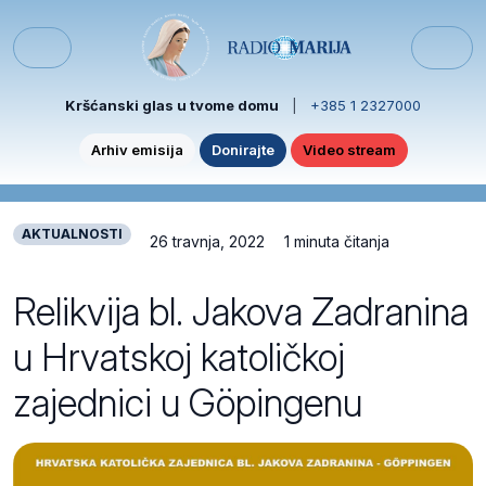
Skip to content
Skip to footer
Menu
Kršćanski glas u tvome domu
|
+385 1 2327000
Arhiv emisija
Donirajte
Video stream
AKTUALNOSTI
26 travnja, 2022
1 minuta čitanja
Relikvija bl. Jakova Zadranina
u Hrvatskoj katoličkoj
zajednici u Göpingenu