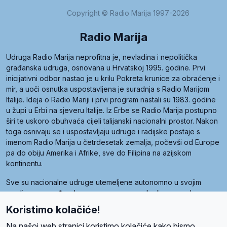
Copyright © Radio Marija 1997-2026
Radio Marija
Udruga Radio Marija neprofitna je, nevladina i nepolitička
građanska udruga, osnovana u Hrvatskoj 1995. godine. Prvi
inicijativni odbor nastao je u krilu Pokreta krunice za obraćenje i
mir, a uoči osnutka uspostavljena je suradnja s Radio Marijom
Italije. Ideja o Radio Mariji i prvi program nastali su 1983. godine
u župi u Erbi na sjeveru Italije. Iz Erbe se Radio Marija postupno
širi te uskoro obuhvaća cijeli talijanski nacionalni prostor. Nakon
toga osnivaju se i uspostavljaju udruge i radijske postaje s
imenom Radio Marija u četrdesetak zemalja, počevši od Europe
pa do obiju Amerika i Afrike, sve do Filipina na azijskom
kontinentu.
Sve su nacionalne udruge utemeljene autonomno u svojim
zemljama, a međusobna su povezane preko krovne udruge
pod nazivom Svjetska obitelj Radio Marije (World Family of
Koristimo kolačiće!
Radio Maria). Svjetsku obitelj utemeljilo je sedam članica, među
kojima je i hrvatska Udruga Radio Marija.
Na našoj web stranici koristimo kolačiće kako bismo