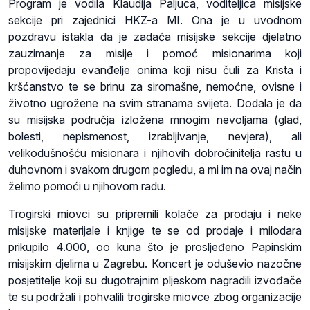
Program je vodila Klaudija Paljuca, voditeljica misijske
sekcije pri zajednici HKZ-a MI. Ona je u uvodnom
pozdravu istakla da je zadaća misijske sekcije djelatno
zauzimanje za misije i pomoć misionarima koji
propovijedaju evanđelje onima koji nisu čuli za Krista i
kršćanstvo te se brinu za siromašne, nemoćne, ovisne i
životno ugrožene na svim stranama svijeta. Dodala je da
su misijska područja izložena mnogim nevoljama (glad,
bolesti, nepismenost, izrabljivanje, nevjera), ali
velikodušnošću misionara i njihovih dobročinitelja rastu u
duhovnom i svakom drugom pogledu, a mi im na ovaj način
želimo pomoći u njihovom radu.
Trogirski miovci su pripremili kolače za prodaju i neke
misijske materijale i knjige te se od prodaje i milodara
prikupilo 4.000, oo kuna što je prosljeđeno Papinskim
misijskim djelima u Zagrebu. Koncert je oduševio nazočne
posjetitelje koji su dugotrajnim pljeskom nagradili izvođače
te su podržali i pohvalili trogirske miovce zbog organizacije