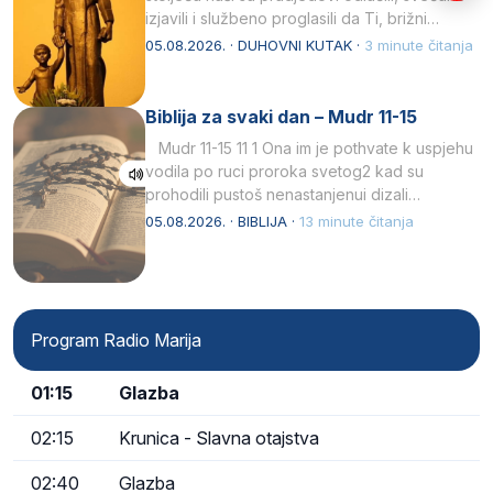
izjavili i službeno proglasili da Ti, brižni
Poočime Isusov,…
05.08.2026. · DUHOVNI KUTAK ·
3 minute čitanja
Biblija za svaki dan – Mudr 11-15
Mudr 11-15 11 1 Ona im je pothvate k uspjehu
vodila po ruci proroka svetog2 kad su
prohodili pustoš nenastanjenui dizali…
05.08.2026. · BIBLIJA ·
13 minute čitanja
Program Radio Marija
01:15
Glazba
02:15
Krunica - Slavna otajstva
02:40
Glazba