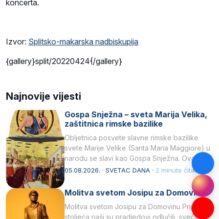
koncerta.
Izvor:
Splitsko-makarska nadbiskupija
{gallery}split/20220424{/gallery}
Najnovije vijesti
Gospa Snježna – sveta Marija Velika,
zaštitnica rimske bazilike
Obljetnica posvete slavne rimske bazilike
svete Marije Velike (Santa Maria Maggiore) u
narodu se slavi kao Gospa Snježna. Ovaj
naziv, Sancta Maria…
05.08.2026. · SVETAC DANA ·
2 minute čitanja
Molitva svetom Josipu za Domovinu
Molitva svetom Josipu za Domovinu Prije tri
stoljeća naši su pradjedovi odlučili, svečano