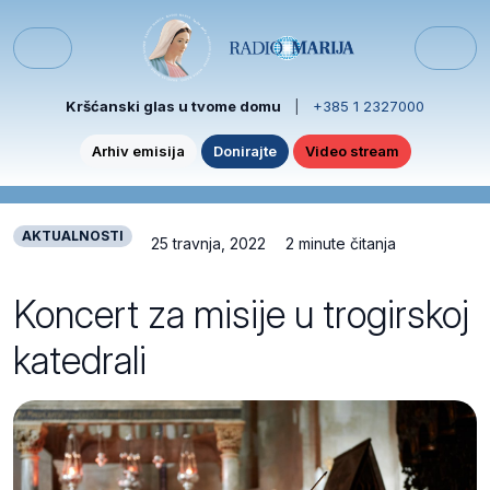
Skip to content
Skip to footer
Menu
Kršćanski glas u tvome domu
|
+385 1 2327000
Arhiv emisija
Donirajte
Video stream
AKTUALNOSTI
25 travnja, 2022
2 minute čitanja
Koncert za misije u trogirskoj
katedrali