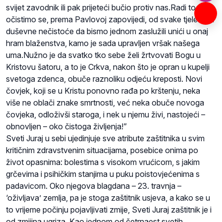
svijet zavodnik ili pak prijeteći bučio protiv nas.Radi toga
očistimo se, prema Pavlovoj zapovijedi, od svake tjelesne i
duševne nečistoće da bismo jednom zaslužili unići u onaj
hram blaženstva, kamo je sada upravljen vršak našega
uma.Nužno je da svatko tko sebe želi žrtvovati Bogu u
Kristovu šatoru, a to je Crkva, nakon što je opran u kupelji
svetoga zdenca, obuče raznoliku odjeću kreposti. Novi
čovjek, koji se u Kristu ponovno rađa po krštenju, neka
više ne oblači znake smrtnosti, već neka obuče novoga
čovjeka, odloživši staroga, i nek u njemu živi, nastojeći –
obnovljen – oko čistoga življenja!”
Sveti Juraj u sebi
ujedinjuje
sve atribute zaštitnika u svim
kritičnim zdravstvenim situacijama, posebice onima po
život opasnima: bolestima s visokom vrućicom, s jakim
grčevima i psihičkim stanjima u puku
poistovjećenima
s
padavicom
. Oko njegova blagdana – 23. travnja –
‘oživljava’ zemlja, pa je stoga zaštitnik usjeva, a kako se u
to vrijeme počinju pojavljivati zmije, Sveti Juraj zaštitnik je i
od zmijina ugriza. Kao jednom od četrnaest svetih