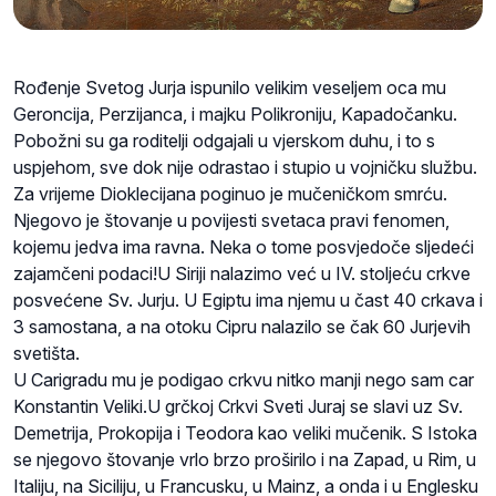
Rođenje Svetog Jurja ispunilo velikim veseljem oca mu
Geroncija
, Perzijanca, i majku
Polikroniju
,
Kapadočanku
.
Pobožni su ga roditelji odgajali u vjerskom duhu, i to s
uspjehom, sve dok nije odrastao i stupio u vojničku službu.
Za vrijeme Dioklecijana poginuo je mučeničkom smrću.
Njegovo je štovanje u povijesti svetaca pravi fenomen,
kojemu jedva ima ravna. Neka o tome posvjedoče sljedeći
zajamčeni podaci!U Siriji nalazimo već u IV. stoljeću crkve
posvećene Sv. Jurju. U Egiptu ima njemu u čast 40 crkava i
3 samostana, a na otoku Cipru nalazilo se čak 60 Jurjevih
svetišta.
U Carigradu mu je podigao crkvu nitko manji nego sam car
Konstantin Veliki.U grčkoj Crkvi Sveti Juraj se slavi uz Sv.
Demetrija, Prokopija i Teodora kao veliki mučenik. S Istoka
se njegovo štovanje vrlo brzo proširilo i na Zapad, u Rim, u
Italiju, na Siciliju, u Francusku, u Mainz, a onda i u Englesku