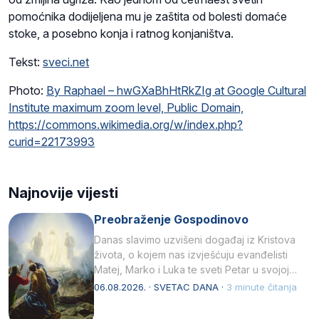
pomoćnika
dodijeljena
mu je zaštita od bolesti domaće
stoke, a posebno konja i ratnog konjaništva.
Tekst:
sveci.net
Photo:
By Raphael – hwGXaBhHtRkZIg at Google Cultural
Institute maximum zoom level, Public Domain,
https://commons.wikimedia.org/w/index.php?
curid=22173993
Najnovije vijesti
Preobraženje Gospodinovo
Danas slavimo uzvišeni događaj iz Kristova
života, o kojem nas izvješćuju evanđelisti
Matej, Marko i Luka te sveti Petar u svojoj
drugoj…
06.08.2026. · SVETAC DANA ·
3 minute čitanja