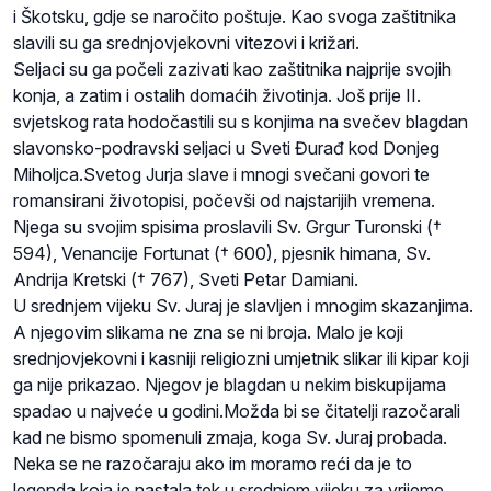
i Škotsku, gdje se naročito poštuje. Kao svoga zaštitnika
slavili su ga srednjovjekovni vitezovi i križari.
Seljaci su ga počeli zazivati kao zaštitnika najprije svojih
konja, a zatim i ostalih domaćih životinja. Još prije II.
svjetskog rata hodočastili su s konjima na svečev blagdan
slavonsko-podravski seljaci u Sveti Đurađ kod Donjeg
Miholjca.Svetog Jurja slave i mnogi svečani govori te
romansirani životopisi, počevši od najstarijih vremena.
Njega su svojim spisima proslavili Sv. Grgur Turonski (†
594), Venancije Fortunat († 600), pjesnik himana, Sv.
Andrija Kretski († 767), Sveti Petar Damiani.
U srednjem vijeku Sv. Juraj je slavljen i mnogim
skazanjima
.
A njegovim slikama ne zna se ni broja. Malo je koji
srednjovjekovni i kasniji religiozni umjetnik slikar ili kipar koji
ga nije prikazao. Njegov je blagdan u nekim biskupijama
spadao u najveće u godini.Možda bi se čitatelji razočarali
kad ne bismo spomenuli zmaja, koga Sv. Juraj probada.
Neka se ne razočaraju ako im moramo reći da je to
legenda koja je nastala tek u srednjem vijeku za vrijeme