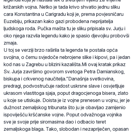
križarskih vojna. Netko je tada krivo shvatio jednu sliku
cara Konstantina u Carigradu koji je, prema povjesničaru
Euzebiju, prikazan kako gazi probodena neprijatelja
ljudskoga roda. Pučka mašta tu je sliku pripisala sv. Jurju i
oko njega razvila legendu kako je spasio djevojku probovši
zmaja.
U toj se verziji brzo raširila ta legenda te postala opća
svojina, o čemu svjedoče nebrojene slike i kipovi, pa i jedan
kod nas u Zagrebu u blizini kazališta.Mi ovaj kratak prikaz
Sv. Jurja završimo govorom svetoga Petra
Damianskog
,
biskupa i crkvenog naučitelja.”Današnja svetkovina,
predragi, podvostručuje radost uskrsne slave i osvjetljuje
ukrasom vlastitoga sjaja, poput dragocjenoga bisera, zlato
u koje se utiskuje. Doista je iz vojne prenesen u vojnu, jer je
dužnost zemaljskog tribunata što ju je obavljao zamijenio
ispoviješću kršćanske vojne. Poput odvažnoga vojnika
sve je svoje prije siromasima dao i odbacio teret
zemaljskoga blaga. Tako, slobodan i nezapriječen, opasan