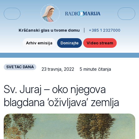
Skip to content
Skip to footer
Menu
Kršćanski glas u tvome domu
|
+385 1 2327000
Arhiv emisija
Donirajte
Video stream
SVETAC DANA
23 travnja, 2022
5 minute čitanja
Sv. Juraj – oko njegova
blagdana ‘oživljava’ zemlja