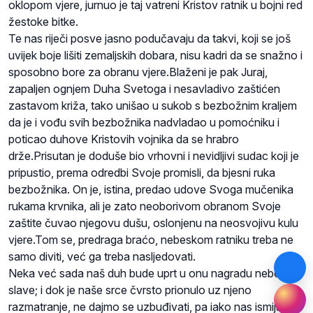
oklopom vjere, jurnuo je taj vatreni Kristov ratnik u bojni red
žestoke bitke.
Te nas riječi posve jasno podučavaju da takvi, koji se još
uvijek boje lišiti zemaljskih dobara, nisu kadri da se snažno i
sposobno bore za obranu vjere.Blaženi je pak Juraj,
zapaljen ognjem Duha Svetoga i nesavladivo zaštićen
zastavom križa, tako unišao u sukob s bezbožnim kraljem
da je i vođu svih bezbožnika nadvladao u pomoćniku i
poticao duhove Kristovih vojnika da se hrabro
drže.Prisutan je doduše bio vrhovni i nevidljivi sudac koji je
pripustio, prema odredbi Svoje promisli, da bjesni ruka
bezbožnika. On je, istina, predao udove Svoga mučenika
rukama krvnika, ali je zato neoborivom obranom Svoje
zaštite čuvao njegovu dušu, oslonjenu na neosvojivu kulu
vjere.Tom se, predraga braćo, nebeskom ratniku treba ne
samo diviti, već ga treba nasljedovati.
Neka već sada naš duh bude uprt u onu nagradu nebeske
slave; i dok je naše srce čvrsto prionulo uz njeno
razmatranje, ne dajmo se uzbuđivati, pa
iako
nas ismijavao