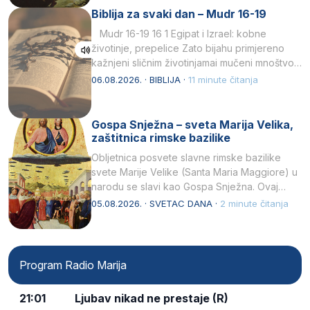
Biblija za svaki dan – Mudr 16-19
Mudr 16-19 16 1 Egipat i Izrael: kobne
životinje, prepelice Zato bijahu primjereno
kažnjeni sličnim životinjamai mučeni mnoštvom
kukaca.2 A narod…
06.08.2026. · BIBLIJA ·
11 minute čitanja
Gospa Snježna – sveta Marija Velika,
zaštitnica rimske bazilike
Obljetnica posvete slavne rimske bazilike
svete Marije Velike (Santa Maria Maggiore) u
narodu se slavi kao Gospa Snježna. Ovaj
naziv, Sancta Maria…
05.08.2026. · SVETAC DANA ·
2 minute čitanja
Program Radio Marija
21:01
Ljubav nikad ne prestaje (R)