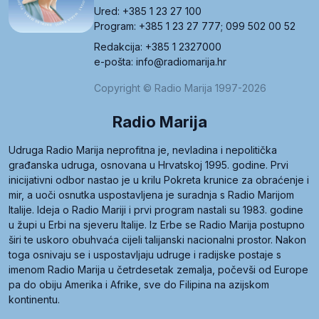
Ured: +385 1 23 27 100
Program: +385 1 23 27 777; 099 502 00 52
Redakcija: +385 1 2327000
e-pošta: info@radiomarija.hr
Copyright © Radio Marija 1997-2026
Radio Marija
Udruga Radio Marija neprofitna je, nevladina i nepolitička
građanska udruga, osnovana u Hrvatskoj 1995. godine. Prvi
inicijativni odbor nastao je u krilu Pokreta krunice za obraćenje i
mir, a uoči osnutka uspostavljena je suradnja s Radio Marijom
Italije. Ideja o Radio Mariji i prvi program nastali su 1983. godine
u župi u Erbi na sjeveru Italije. Iz Erbe se Radio Marija postupno
širi te uskoro obuhvaća cijeli talijanski nacionalni prostor. Nakon
toga osnivaju se i uspostavljaju udruge i radijske postaje s
imenom Radio Marija u četrdesetak zemalja, počevši od Europe
pa do obiju Amerika i Afrike, sve do Filipina na azijskom
kontinentu.