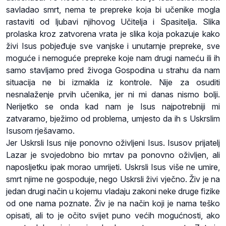
savladao smrt, nema te prepreke koja bi učenike mogla
rastaviti od ljubavi njihovog Učitelja i Spasitelja. Slika
prolaska kroz zatvorena vrata je slika koja pokazuje kako
živi Isus pobjeđuje sve vanjske i unutarnje prepreke, sve
moguće i nemoguće prepreke koje nam drugi nameću ili ih
samo stavljamo pred živoga Gospodina u strahu da nam
situacija ne bi izmakla iz kontrole. Nije za osuditi
nesnalaženje prvih učenika, jer ni mi danas nismo bolji.
Nerijetko se onda kad nam je Isus najpotrebniji mi
zatvaramo, bježimo od problema, umjesto da ih s Uskrslim
Isusom rješavamo.
Jer Uskrsli Isus nije ponovno oživljeni Isus. Isusov prijatelj
Lazar je svojedobno bio mrtav pa ponovno oživljen, ali
naposljetku ipak morao umrijeti. Uskrsli Isus više ne umire,
smrt njime ne gospoduje, nego Uskrsli živi vječno. Živ je na
jedan drugi način u kojemu vladaju zakoni neke druge fizike
od one nama poznate. Živ je na način koji je nama teško
opisati, ali to je očito svijet puno većih mogućnosti, ako