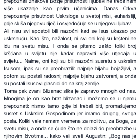
prepoznali znakove Božje prisutnosti i ljubavi ne treba nam
više ukazanje kao prvim učenicima. Danas Crkva
prepozanje prisutnost Uskrsloga u svetoj misi, euharistiji,
gdje sluša njegovu riječ i osvjedočuje se u njegovu ljubav.
Ali nisu svi apostoli bili nazočni kad se Isus ukazao po
uskrsnuću. Kao što, nažalost, ni svi oni koji su kršteni ne
idu na svetu misu. I onda se pitamo zašto toliki broj
kršćana u svijetu nije kadar napraviti više utjecaja u
svijetu… Naime, oni koji su bili nazočni susretu s uskrslim
Isusom, ipak su se preobrazili: najprije bijahu bojažljivi, a
potom su postali radosni; najprije bijahu zatvoreni, a onda
su postali Isusovi glasnici do na kraj zemlje.
Toma pak zvani Blizanac slika je zapravo mnogih od nas.
Mnogima je on kao brat blizanac i možemo se u njemu
prepoznati: nismo tamo gdje bi trebali biti, promašujemo
susret s Uskrslim Gospodinom jer imamo drugog, svoga
posla. Koliki vele namam vremena za molitvu, za Boga, za
svetu misu, a onda se čude što ne dolazi do preobrazbe u
njihovim životima… kako veli sveti Augustin: „Bog nas je