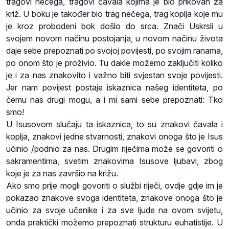
tragovi nečega, tragovi čavala kojima je bio prikovan za
križ. U boku je također bio trag nečega, trag koplja koje mu
je kroz probodeni bok došlo do srca. Znači Uskrsli u
svojem novom načinu postojanja, u novom načinu života
daje sebe prepoznati po svojoj povijesti, po svojim ranama,
po onom što je proživio. Tu dakle možemo zaključiti koliko
je i za nas znakovito i važno biti svjestan svoje povijesti.
Jer nam povijest postaje iskaznica našeg identiteta, po
čemu nas drugi mogu, a i mi sami sebe prepoznati: Tko
smo!
U Isusovom slučaju ta iskaznica, to su znakovi čavala i
koplja, znakovi jedne stvarnosti, znakovi onoga što je Isus
učinio /podnio za nas. Drugim riječima može se govoriti o
sakramentima, svetim znakovima Isusove ljubavi, zbog
koje je za nas završio na križu.
Ako smo prije mogli govoriti o službi riječi, ovdje gdje im je
pokazao znakove svoga identiteta, znakove onoga što je
učinio za svoje učenike i za sve ljude na ovom svijetu,
onda praktički možemo prepoznati strukturu euhatistije. U