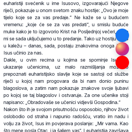
euharistiji svećenik u ime Isusovo, izgovarajući Njegove
riječi, pokazuje u onom svetom znaku hostije: „Ovo je moje
tijelo koje se za vas predaje.“ Ne kaže se u budućem
vremenu: „koje će se za vas predati“, u smislu buduće
muke kako je to izgovorio Krist na Posljednjoj večeri, nego
mi se sada uključujemo u to predanje. Tako uz hostiju i vino
u kaležu – danas, sada, postaju znakovima onoga što je
Isus učinio za nas.
Dakle, u ovim recima u kojima se spominje Isusovo
ukazanje učenicima, uz malo razmišljanja možemo
prepoznati euharistijsko slavlje koje se sastoji od službe
riječi u kojoj nam progovara da bi nam donio puninu
blagoslova, a zatim nam pokazuje znakove svoje ljubavi
po kojoj se taj blagoslov i ostvaruje. Za one učenike stoji
napisano: „Obradovaše se učenici vidjevši Gospodina.“
Nakon što ih je svojom prisutnošću osposobio, njihov život
oslobodio od straha i napunio radošću, vratio im nadu i
volju za život, Isus im povjerava poslanje: „Mir vama. Kao
što mene posla Otac, i ja šaljem vas“. I euharistija završava