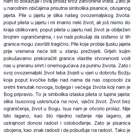
nam to dokazuje i ovaj prolaz kroz zatvorena vrata. Zato je
u narodnim običajima prisutna simbolika pisanice, obojanog
jajeta. Pile u jajetu je slika našeg ovozemaljskog života:
poput pileta u jajetu i mi imamo neki život, ali još nismo do
kraja oblikovani; poput pileta u jajetu naš život je obilježen
brojnim ograničenjima, i svi naši pokušaji da iziđemo iz tih
granica mogu završiti tragično. Pile koje probije ljusku jajeta
prije vremena neće biti u stanju preživjeti. Grijeh kojim
pokušavamo prekoračiti granice vlastite stvorenosti vodi
nas u preranu smrt i onemogućava za puninu života. Zato i
svoj ovozemaljski život teba živjeti u vjeri u dobrotu Božju
koja poput kvočke bdije nad nama da nas osposobi za
sretni trenutak novoga, boljega i većega života koji nam je
Bog pripravio. To je simbolika izlaska pileta iz lupine jajeta:
slika Isusovog uskrsnuća na novi, vječni život. Život bez
ograničenja, život u Bogu. Isus nam je otvorio prolaz. Nije
bilo lagano, kao što nijedno rađanje nije lagano, ali
ustrajnost donosi radost i oslobođenje. Zato je pisanica
obojena, kao znak radosti i da pobuđuje na radost. Tako je