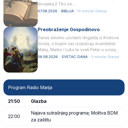
dovijeka.2 Tko će…
07.08.2026. · BIBLIJA ·
10 minute čitanja
Preobraženje Gospodinovo
Danas slavimo uzvišeni događaj iz Kristova
života, o kojem nas izvješćuju evanđelisti
Matej, Marko i Luka te sveti Petar u svojoj
drugoj…
06.08.2026. · SVETAC DANA ·
3 minute čitanja
Program Radio Marija
21:50
Glazba
Najava sutrašnjeg programa; Molitva BDM
22:00
za zaštitu