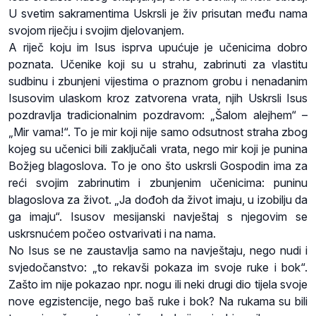
U svetim sakramentima Uskrsli je živ prisutan među nama
svojom riječju i svojim djelovanjem.
A riječ koju im Isus isprva upućuje je učenicima dobro
poznata. Učenike koji su u strahu, zabrinuti za vlastitu
sudbinu i zbunjeni vijestima o praznom grobu i nenadanim
Isusovim ulaskom kroz zatvorena vrata, njih Uskrsli Isus
pozdravlja tradicionalnim pozdravom: „Šalom alejhem“ –
„Mir vama!“. To je mir koji nije samo odsutnost straha zbog
kojeg su učenici bili zaključali vrata, nego mir koji je punina
Božjeg blagoslova. To je ono što uskrsli Gospodin ima za
reći svojim zabrinutim i zbunjenim učenicima: puninu
blagoslova za život. „Ja dođoh da život imaju, u izobilju da
ga imaju“. Isusov mesijanski navještaj s njegovim se
uskrsnućem počeo ostvarivati i na nama.
No Isus se ne zaustavlja samo na navještaju, nego nudi i
svjedočanstvo: „to rekavši pokaza im svoje ruke i bok“.
Zašto im nije pokazao npr. nogu ili neki drugi dio tijela svoje
nove egzistencije, nego baš ruke i bok? Na rukama su bili