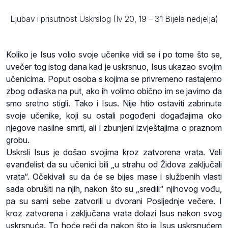
Ljubav i prisutnost Uskrslog (Iv 20, 19 – 31 Bijela nedjelja)
Koliko je Isus volio svoje učenike vidi se i po tome što se,
uvečer tog istog dana kad je uskrsnuo, Isus ukazao svojim
učenicima. Poput osoba s kojima se privremeno rastajemo
zbog odlaska na put, ako ih volimo obično im se javimo da
smo sretno stigli. Tako i Isus. Nije htio ostaviti zabrinute
svoje učenike, koji su ostali pogođeni događajima oko
njegove nasilne smrti, ali i zbunjeni izvještajima o praznom
grobu.
Uskrsli Isus je došao svojima kroz zatvorena vrata. Veli
evanđelist da su učenici bili „u strahu od Židova zaključali
vrata“. Očekivali su da će se bijes mase i službenih vlasti
sada obrušiti na njih, nakon što su „sredili“ njihovog vođu,
pa su sami sebe zatvorili u dvorani Posljednje večere. I
kroz zatvorena i zaključana vrata dolazi Isus nakon svog
uskrsnuća. To hoće reći da nakon što je Isus uskrsnućem