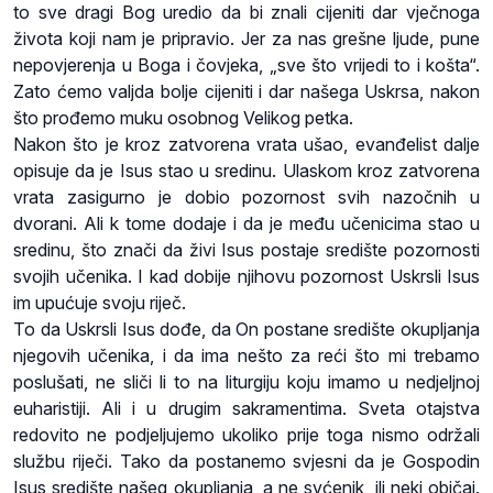
to sve dragi Bog uredio da bi znali cijeniti dar vječnoga
života koji nam je pripravio. Jer za nas grešne ljude, pune
nepovjerenja u Boga i čovjeka, „sve što vrijedi to i košta“.
Zato ćemo valjda bolje cijeniti i dar našega Uskrsa, nakon
što prođemo muku osobnog Velikog petka.
Nakon što je kroz zatvorena vrata ušao, evanđelist dalje
opisuje da je Isus stao u sredinu. Ulaskom kroz zatvorena
vrata zasigurno je dobio pozornost svih nazočnih u
dvorani. Ali k tome dodaje i da je među učenicima stao u
sredinu, što znači da živi Isus postaje središte pozornosti
svojih učenika. I kad dobije njihovu pozornost Uskrsli Isus
im upućuje svoju riječ.
To da Uskrsli Isus dođe, da On postane središte okupljanja
njegovih učenika, i da ima nešto za reći što mi trebamo
poslušati, ne sliči li to na liturgiju koju imamo u nedjeljnoj
euharistiji. Ali i u drugim sakramentima. Sveta otajstva
redovito ne podjeljujemo ukoliko prije toga nismo održali
službu riječi. Tako da postanemo svjesni da je Gospodin
Isus središte našeg okupljanja, a ne svćenik, ili neki običaj.