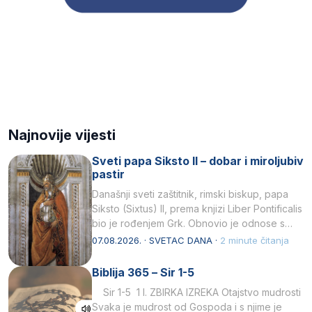
Najnovije vijesti
Sveti papa Siksto II – dobar i miroljubiv
pastir
Današnji sveti zaštitnik, rimski biskup, papa
Siksto (Sixtus) II, prema knjizi Liber Pontificalis
bio je rođenjem Grk. Obnovio je odnose s
afričkim…
07.08.2026. · SVETAC DANA ·
2 minute čitanja
Biblija 365 – Sir 1-5
Sir 1-5 1 I. ZBIRKA IZREKA Otajstvo mudrosti
Svaka je mudrost od Gospoda i s njime je