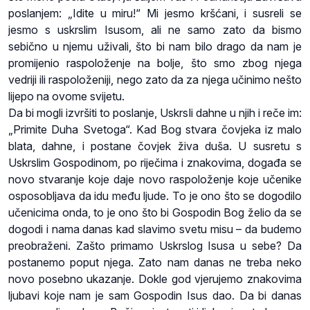
poslanjem: „Idite u miru!“ Mi jesmo kršćani, i susreli se
jesmo s uskrslim Isusom, ali ne samo zato da bismo
sebično u njemu uživali, što bi nam bilo drago da nam je
promijenio raspoloženje na bolje, što smo zbog njega
vedriji ili raspoloženiji, nego zato da za njega učinimo nešto
lijepo na ovome svijetu.
Da bi mogli izvršiti to poslanje, Uskrsli dahne u njih i reče im:
„Primite Duha Svetoga“. Kad Bog stvara čovjeka iz malo
blata, dahne, i postane čovjek živa duša. U susretu s
Uskrslim Gospodinom, po riječima i znakovima, događa se
novo stvaranje koje daje novo raspoloženje koje učenike
osposobljava da idu među ljude. To je ono što se dogodilo
učenicima onda, to je ono što bi Gospodin Bog želio da se
dogodi i nama danas kad slavimo svetu misu – da budemo
preobraženi. Zašto primamo Uskrslog Isusa u sebe? Da
postanemo poput njega. Zato nam danas ne treba neko
novo posebno ukazanje. Dokle god vjerujemo znakovima
ljubavi koje nam je sam Gospodin Isus dao. Da bi danas