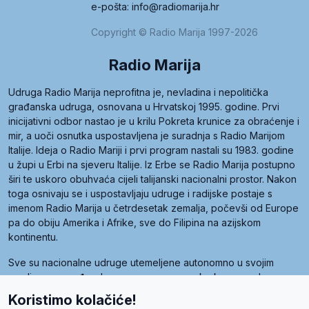
e-pošta: info@radiomarija.hr
Copyright © Radio Marija 1997-2026
Radio Marija
Udruga Radio Marija neprofitna je, nevladina i nepolitička
građanska udruga, osnovana u Hrvatskoj 1995. godine. Prvi
inicijativni odbor nastao je u krilu Pokreta krunice za obraćenje i
mir, a uoči osnutka uspostavljena je suradnja s Radio Marijom
Italije. Ideja o Radio Mariji i prvi program nastali su 1983. godine
u župi u Erbi na sjeveru Italije. Iz Erbe se Radio Marija postupno
širi te uskoro obuhvaća cijeli talijanski nacionalni prostor. Nakon
toga osnivaju se i uspostavljaju udruge i radijske postaje s
imenom Radio Marija u četrdesetak zemalja, počevši od Europe
pa do obiju Amerika i Afrike, sve do Filipina na azijskom
kontinentu.
Sve su nacionalne udruge utemeljene autonomno u svojim
zemljama, a međusobna su povezane preko krovne udruge
pod nazivom Svjetska obitelj Radio Marije (World Family of
Koristimo kolačiće!
Radio Maria). Svjetsku obitelj utemeljilo je sedam članica, među