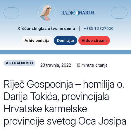
Skip to content
Skip to footer
Menu
Kršćanski glas u tvome domu
|
+385 1 2327000
Arhiv emisija
Donirajte
Video stream
AKTUALNOSTI
23 travnja, 2022
10 minute čitanja
Riječ Gospodnja – homilija o.
Darija Tokića, provincijala
Hrvatske karmelske
provincije svetog Oca Josipa