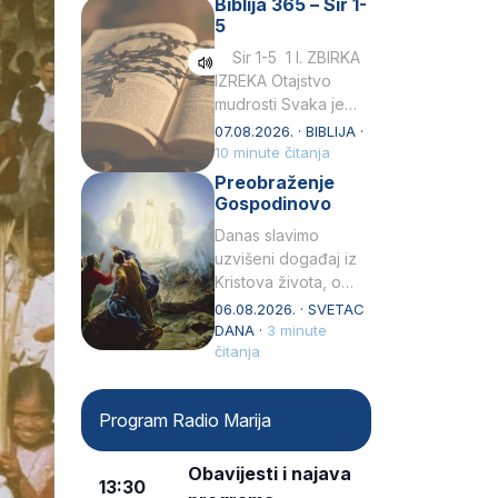
Biblija 365 – Sir 1-
rođenjem Grk.
5
Obnovio je odnose s
afričkim…
Sir 1-5 1 I. ZBIRKA
IZREKA Otajstvo
mudrosti Svaka je
mudrost od Gospoda
07.08.2026. · BIBLIJA ·
i s njime je dovijeka.2
10 minute čitanja
Tko će…
Preobraženje
Gospodinovo
Danas slavimo
uzvišeni događaj iz
Kristova života, o
kojem nas izvješćuju
06.08.2026. · SVETAC
evanđelisti Matej,
DANA ·
3 minute
Marko i Luka te sveti
čitanja
Petar u svojoj
drugoj…
Program Radio Marija
Obavijesti i najava
13:30