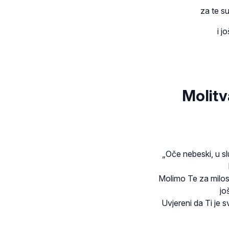
za te su
i j
Molitv
„Oče nebeski, u sl
Molimo Te za milost
jo
Uvjereni da Ti je 