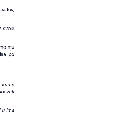
avidov,
a svoje
ajmo mu
isa po
a, kome
posveti
i u ime