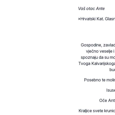
Vaš otac Ante
»Hrvatski Kat. Glas
Gospodine, zavlada
vječno veselje i
spoznaju da su moli
Tvoga Kalvarijskoga
bud
Posebno te molim
Isus
Oče Ante
Kraljice svete kruni