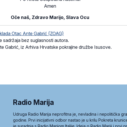
Amen
Oče naš, Zdravo Marijo, Slava Ocu
klada Otac Ante Gabrić (ZOAG)
e sadržaja bez suglasnosti autora.
te Gabrić, iz Arhiva Hrvatske pokrajine družbe Isusove.
Radio Marija
Udruga Radio Marija neprofitna je, nevladina i nepolitička 
godine. Prvi inicijativni odbor nastao je u krilu Pokreta kruni
je suradnja s Radio Marijom Italije. Ideja o Radio Mariji i prvi