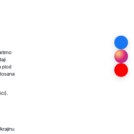
jetimo
aji
a plod
 Hosana
ci).
krajinu