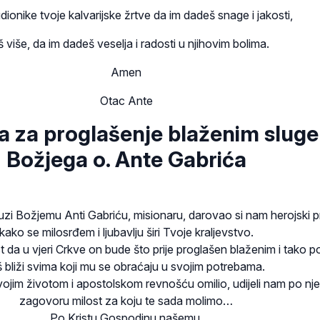
dionike tvoje kalvarijske žrtve da im dadeš snage i jakosti,
oš više, da im dadeš veselja i radosti u njihovim bolima.
Amen
Otac Ante
a za proglašenje blaženim sluge
Božjega o. Ante Gabrića
uzi Božjemu Anti Gabriću, misionaru, darovao si nam herojski p
kako se milosrđem i ljubavlju širi Tvoje kraljevstvo.
 da u vjeri Crkve on bude što prije proglašen blaženim i tako 
š bliži svima koji mu se obraćaju u svojim potrebama.
svojim životom i apostolskom revnošću omilio, udijeli nam po n
zagovoru milost za koju te sada molimo…
Po Kristu Gospodinu našemu.