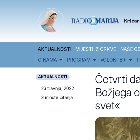
Skip to content
Skip to footer
Kršćan
AKTUALNOSTI
VIJESTI IZ CRKVE
NAŠE OB
O NAMA
PROGRAM
VOLONTERI
P
Četvrti d
AKTUALNOSTI
Božjega o
23 travnja, 2022
3 minute čitanja
svet«