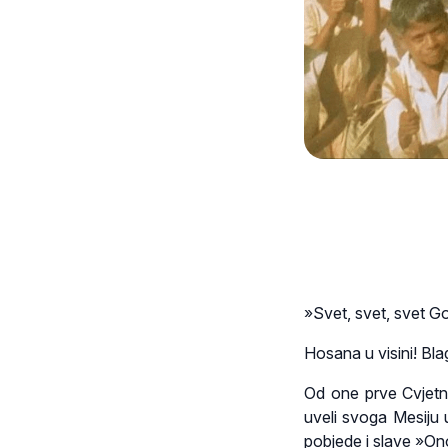
»Svet, svet, svet G
Hosana u visini! Bla
Od one prve Cvjetn
uveli svoga Mesiju
pobjede i slave »On