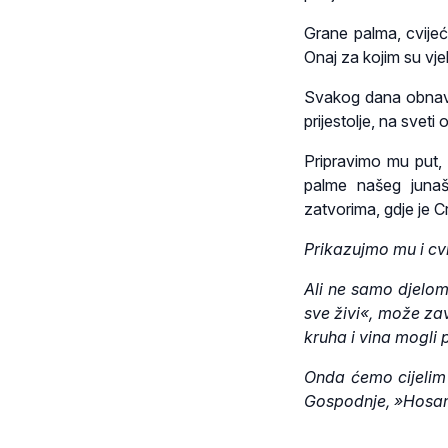
Grane palma, cvijeć
Onaj za kojim su vje
Svakog dana obnavlja
prijestolje, na sveti
Pripravimo mu put,
palme našeg junaš
zatvorima, gdje je 
Prikazujmo mu i cvi
Ali ne samo djelo
sve živi«, može za
kruha i vina mogli 
Onda ćemo cijelim
Gospodnje, »Hosana