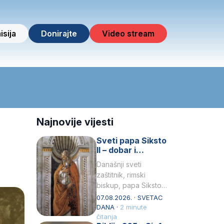
isija
Donirajte
Video stream
Najnovije vijesti
Sveti papa Siksto
II – dobar i
miroljubiv pastir
Današnji sveti
zaštitnik, rimski
biskup, papa Siksto
(Sixtus) II, prema
07.08.2026. · SVETAC
knjizi Liber
DANA ·
2 minute
Pontificalis bio je
čitanja