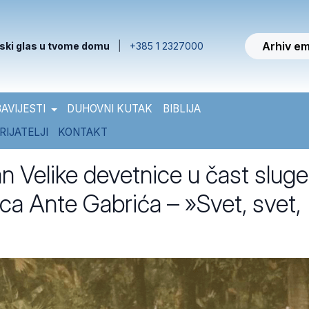
Arhiv em
ski glas u tvome domu
|
+385 1 2327000
AVIJESTI
DUHOVNI KUTAK
BIBLIJA
RIJATELJI
KONTAKT
an Velike devetnice u čast sluge
ca Ante Gabrića – »Svet, svet,