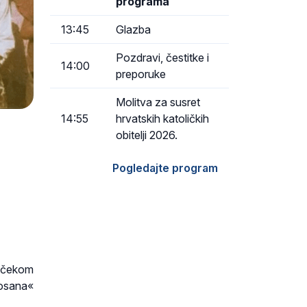
programa
13:45
Glazba
Pozdravi, čestitke i
14:00
preporuke
Molitva za susret
14:55
hrvatskih katoličkih
obitelji 2026.
Pogledajte program
dočekom
Hosana«