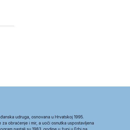
građanska udruga, osnovana u Hrvatskoj 1995.
ce za obraćenje i mir, a uoči osnutka uspostavljena
 program nastali su 1983. godine u župi u Erbi na