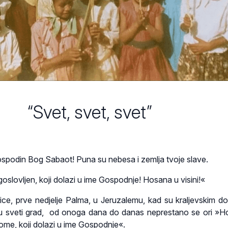
“Svet, svet, svet”
ospodin Bog Sabaot! Puna su nebesa i zemlja tvoje slave.
goslovljen, koji dolazi u ime Gospodnje! Hosana u visini!«
ice, prve nedjelje Palma, u Jeruzalemu, kad su kraljevskim 
 u sveti grad, od onoga dana do danas neprestano se ori »
ome, koji dolazi u ime Gospodnje«.