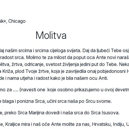
nik«, Chicago
Molitva
j našim srcima i srcima cijeloga svijeta. Daj da ljubeći Tebe os
 radost srca. Molimo te za milost da poput oca Ante novi narašt
tva, žrtva, odricanje, svetost življenja jedini put do Tebe. Nek
 Križa, plod Tvoje žrtve, koja je zavrijedila onaj pobjedonosni
e i nama utjeha i radost kako je bila našem ocu Anti.
o za …. (navesti one koje osobno prikazujemo u ovoj devetni
e blaga i ponizna Srca, učini srca naša po Srcu svome.
, preko Srca Marijina dovedi i naša srca do Srca Isusova.
ce, Kraljice mira i naš oče Ante molite za nas, Hrvatsku, Indiju, U