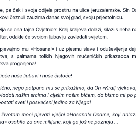
e, pa čak i svoja odijela prostiru na ulice jeruzalemske. Sin D
kovi čeznuli zauzima danas svoj grad, svoju prijestolnicu.
 se ona tajna Cvjetnice: Kralj kraljeva dolazi, silazi s neba n
 oltar, odakle će svojom ljubavlju zavladati svijetom.
 pjevajmo mu »Hosana!« i uz pjesmu slave i oduševljenja d
tva, s palmama tolikih Njegovih mučeničkih prikazaoca m
Crkva progonjena!
jeće naše ljubavi i naše čistoće!
mično, nego potpuno mu se prikažimo, da On »Kralj vjekov
vladati našim srcima i cijelim našim bićem, da bismo mi po 
postati sveti i posvećeni jedino za Njega!
 životom moći pjevati vječni »Hosana!« Onome, koji dolaz
« osobito za one milijune, koji ga još ne poznaju …