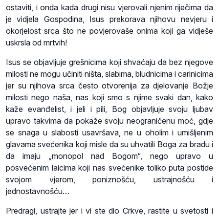
ostaviti, i onda kada drugi nisu vjerovali njenim riječima da
je vidjela Gospodina, Isus prekorava njihovu nevjeru i
okorjelost srca što ne povjerovaše onima koji ga vidješe
uskrsla od mrtvih!
Isus se objavljuje grešnicima koji shvaćaju da bez njegove
milosti ne mogu učiniti ništa, slabima, bludnicima i carinicima
jer su njihova srca često otvorenija za djelovanje Božje
milosti nego naša, nas koji smo s njime svaki dan, kako
kaže evanđelist, i jeli i pili, Bog objavljuje svoju ljubav
upravo takvima da pokaže svoju neograničenu moć, gdje
se snaga u slabosti usavršava, ne u oholim i umišljenim
glavama svećenika koji misle da su uhvatili Boga za bradu i
da imaju „monopol nad Bogom“, nego upravo u
posvećenim laicima koji nas svećenike toliko puta postide
svojom vjerom, poniznošću, ustrajnošću i
jednostavnošću…
Predragi, ustrajte jer i vi ste dio Crkve, rastite u svetosti i