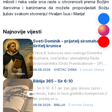
milosti i neka vaše srce raste u otvorenosti prema Božjim
darovima i karizmama da možete propovijedati Božju
ljubav svakom stvorenju! Hvaljen Isus i Marija!
Najnovije vijesti
Sveti Dominik – prijatelj siromaha i
širitelj krunice
Crkva 8. kolovoza slavi svetoga Dominika
Guzmana, svećenika i utemeljitelja Reda
propovjednika (Ordo Praedicatorum – OP).
Svojim životom, dubokom ljubavlju prema
08.08.2026. · SVETAC DANA ·
3 minute čitanja
Kristu…
Biblija 365 – Sir 6-10
Sir 6-10 6 1 Jer zao glas donosi zazor i
sramotu, kako to biva grešniku licemjernom.2
Ne predaj se u…
08.08.2026. · BIBLIJA ·
11 minute čitanja