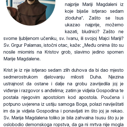
najprije Mariji Magdaleni iz
koje bijaše istjerao sedam
zloduha“. Zašto se Isus
ukazao najprije, možemo
kazati, bludnici? Zašto ne
svome ljubljenom učeniku, sv. Ivanu, ili svojoj Majci Mariji?
Sv. Grgur Palamas, istočni otac, kaže: „Među onima što su
nosile miomiris na Kristov grob, slavimo jedino spomen
Marije Magdalene.
Krist je iz nje istjerao sedam zlih duhova da bi dao mjesto
sedmerostrukom djelovanju milosti Duha. Njezina
ustrajnost da ostane i dalje na grobu zavrijedila joj je
viđenje i razgovor s anđelima; zatim je vidjela Gospodina te
postala njegovim apostolom kod apostola. Poučena i
potpuno uvjerena iz ustiju samoga Boga, polazi naviještati
im da je vidjela Gospodina i ponavljati im što joj je rekao.
Sv. Marija Magdalena toliko je bila zahvalna Isusu što ju je
oslobodio demonskoga ropstva, da ga ni mrtva nije mogla