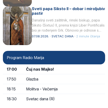
Sveti papa Siksto II – dobar i miroljubiv
pastir
Današnji sveti zaštitnik, rimski biskup, papa
Siksto (Sixtus) II, prema knjizi Liber Pontificalis
bio je rođenjem Grk. Obnovio je odnose s
afričkim…
07.08.2026. · SVETAC DANA ·
2 minute čitanja
Program Radio Marija
17:00
Čuj nas Majko!
17:50
Glazba
18:15
Molitva - Večernja
18:30
Svetac dana (R)