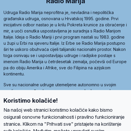
Radio Marija
Udruga Radio Marija neprofitna je, nevladina i nepolitička
građanska udruga, osnovana u Hrvatskoj 1995. godine. Prvi
inicijativni odbor nastao je u krilu Pokreta krunice za obraćenje i
mir, a uoči osnutka uspostavljena je suradnja s Radio Marijom
Italije. Ideja o Radio Mariji i prvi program nastali su 1983. godine
u župi u Erbi na sjeveru Italije. Iz Erbe se Radio Marija postupno
širi te uskoro obuhvaća cijeli talijanski nacionalni prostor. Nakon
toga osnivaju se i uspostavljaju udruge i radijske postaje s
imenom Radio Marija u četrdesetak zemalja, počevši od Europe
pa do obiju Amerika i Afrike, sve do Filipina na azijskom
kontinentu.
Sve su nacionalne udruge utemeljene autonomno u svojim
zemljama, a međusobna su povezane preko krovne udruge
pod nazivom Svjetska obitelj Radio Marije (World Family of
Koristimo kolačiće!
Radio Maria). Svjetsku obitelj utemeljilo je sedam članica, među
kojima je i hrvatska Udruga Radio Marija.
Na našoj web stranici koristimo kolačiće kako bismo
osigurali osnovne funkcionalnosti i pravilno funkcioniranje
stranice. Klikom na "Prihvati sve" pristajete na korištenje
svih kolačića. Međutim, možete upravljati svojim