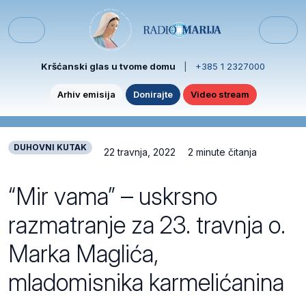
Skip to content
Skip to footer
Menu
Kršćanski glas u tvome domu
|
+385 1 2327000
Arhiv emisija
Donirajte
Video stream
DUHOVNI KUTAK
22 travnja, 2022
2 minute čitanja
“Mir vama” – uskrsno
razmatranje za 23. travnja o.
Marka Maglića,
mladomisnika karmelićanina