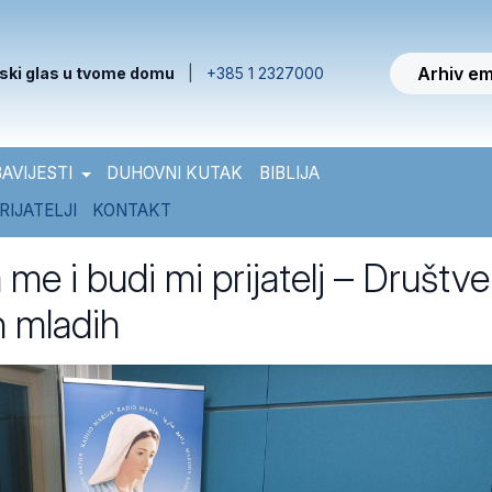
Arhiv em
ski glas u tvome domu
|
+385 1 2327000
AVIJESTI
DUHOVNI KUTAK
BIBLIJA
RIJATELJI
KONTAKT
me i budi mi prijatelj – Društve
 mladih