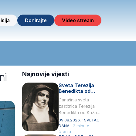
isija
Donirajte
Video stream
ni
Najnovije vijesti
Sveta Terezija
Benedikta od
Križa (Edith
Današnja sveta
Stein) –
zaštitnica Terezija
zaštitnica Europe
Benedikta od Križa
rođena je kao Edith
09.08.2026. · SVETAC
Stein, najmlađe,
DANA ·
2 minute
jedanaesto dijete
čitanja