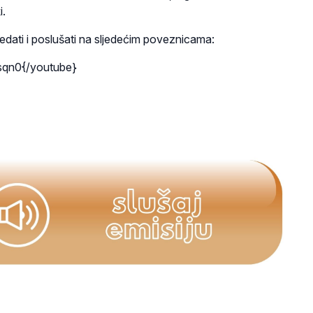
i.
edati i poslušati na sljedećim poveznicama:
qn0{/youtube}