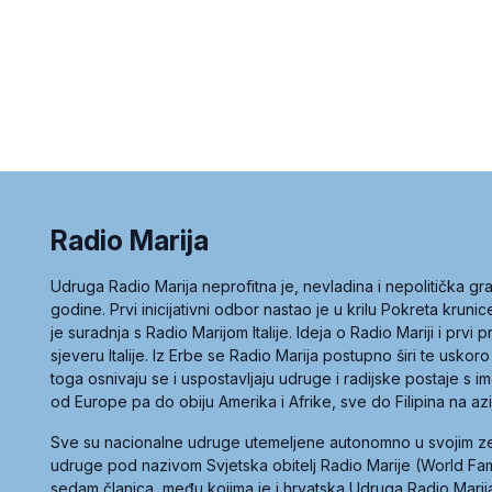
Radio Marija
Udruga Radio Marija neprofitna je, nevladina i nepolitička 
godine. Prvi inicijativni odbor nastao je u krilu Pokreta kruni
je suradnja s Radio Marijom Italije. Ideja o Radio Mariji i prvi
sjeveru Italije. Iz Erbe se Radio Marija postupno širi te uskoro
toga osnivaju se i uspostavljaju udruge i radijske postaje s
od Europe pa do obiju Amerika i Afrike, sve do Filipina na az
Sve su nacionalne udruge utemeljene autonomno u svojim 
udruge pod nazivom Svjetska obitelj Radio Marije (World Famil
sedam članica, među kojima je i hrvatska Udruga Radio Marij