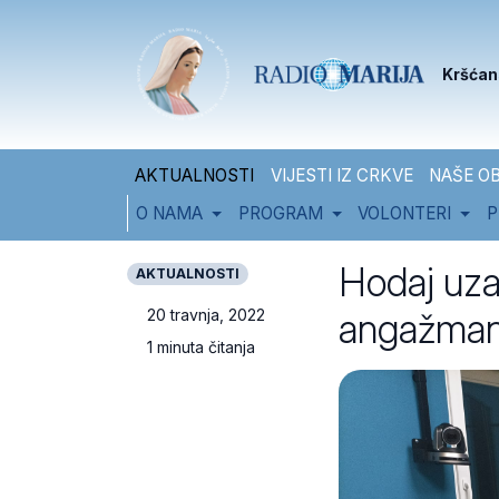
Skip to content
Skip to footer
Kršćan
AKTUALNOSTI
VIJESTI IZ CRKVE
NAŠE OB
O NAMA
PROGRAM
VOLONTERI
P
Hodaj uza 
AKTUALNOSTI
angažman
20 travnja, 2022
1 minuta čitanja