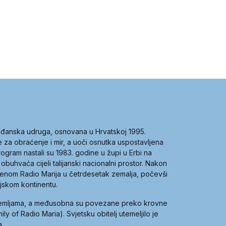
građanska udruga, osnovana u Hrvatskoj 1995.
ce za obraćenje i mir, a uoči osnutka uspostavljena
 program nastali su 1983. godine u župi u Erbi na
 obuhvaća cijeli talijanski nacionalni prostor. Nakon
 imenom Radio Marija u četrdesetak zemalja, počevši
ijskom kontinentu.
zemljama, a međusobna su povezane preko krovne
y of Radio Maria). Svjetsku obitelj utemeljilo je
a.