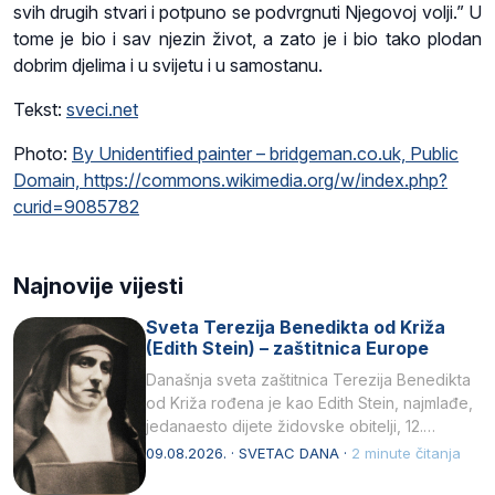
svih drugih stvari i potpuno se podvrgnuti Njegovoj volji.” U
tome je bio i sav njezin život, a zato je i bio tako plodan
dobrim djelima i u svijetu i u samostanu.
Tekst:
sveci.net
Photo:
By Unidentified painter – bridgeman.co.uk, Public
Domain, https://commons.wikimedia.org/w/index.php?
curid=9085782
Najnovije vijesti
Sveta Terezija Benedikta od Križa
(Edith Stein) – zaštitnica Europe
Današnja sveta zaštitnica Terezija Benedikta
od Križa rođena je kao Edith Stein, najmlađe,
jedanaesto dijete židovske obitelji, 12.
listopada 1891, u Wrocławu…
09.08.2026. · SVETAC DANA ·
2 minute čitanja