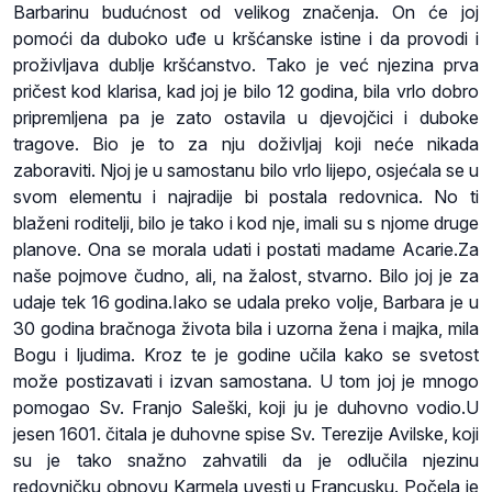
Barbarinu budućnost od velikog značenja. On će joj
pomoći da duboko uđe u kršćanske istine i da provodi i
proživljava dublje kršćanstvo. Tako je već njezina prva
pričest kod klarisa, kad joj je bilo 12 godina, bila vrlo dobro
pripremljena pa je zato ostavila u djevojčici i duboke
tragove. Bio je to za nju doživljaj koji neće nikada
zaboraviti. Njoj je u samostanu bilo vrlo lijepo, osjećala se u
svom elementu i najradije bi postala redovnica. No ti
blaženi roditelji, bilo je tako i kod nje, imali su s njome druge
planove. Ona se morala udati i postati madame
Acarie
.Za
naše pojmove čudno, ali, na žalost, stvarno. Bilo joj je za
udaje tek 16 godina.Iako se udala preko volje, Barbara je u
30 godina bračnoga života bila i uzorna žena i majka, mila
Bogu i ljudima. Kroz te je godine učila kako se svetost
može postizavati i izvan samostana. U tom joj je mnogo
pomogao Sv. Franjo Saleški, koji ju je duhovno vodio.U
jesen 1601. čitala je duhovne spise Sv. Terezije Avilske, koji
su je tako snažno zahvatili da je odlučila njezinu
redovničku obnovu Karmela uvesti u Francusku. Počela je