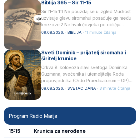
Biblija 365 – Sir 11–15
Sir 11–15 111 Ne pouzdaj se u izgled Mudrost
uzvisuje glavu siromahui posađuje ga među
knezove.2 Ne hvali čovjeka po obličju
njegovui…
09.08.2026. · BIBLIJA ·
11 minute čitanja
Sveti Dominik – prijatelj siromaha i
širitelj krunice
Crkva 8. kolovoza slavi svetoga Dominika
Guzmana, svećenika i utemeljitelja Reda
propovjednika (Ordo Praedicatorum – OP).
Svojim životom, dubokom ljubavlju prema
08.08.2026. · SVETAC DANA ·
3 minute čitanja
Kristu…
Program Radio Marija
15:15
Krunica za nerođene