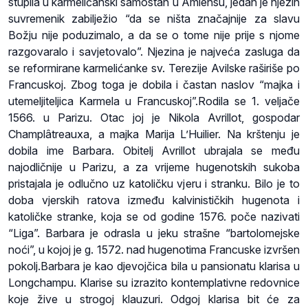
stupila u karmelićanski samostan u Amiensu, jedan je njezin
suvremenik zabilježio “da se ništa značajnije za slavu
Božju nije poduzimalo, a da se o tome nije prije s njome
razgovaralo i savjetovalo”. Njezina je najveća zasluga da
se reformirane karmelićanke sv. Terezije Avilske raširiše po
Francuskoj. Zbog toga je dobila i častan naslov “majka i
utemeljiteljica Karmela u Francuskoj”.Rodila se 1. veljače
1566. u Parizu. Otac joj je Nikola
Avrillot
, gospodar
Champlâtreauxa
, a majka Marija
L’Huilier
. Na krštenju je
dobila ime Barbara. Obitelj
Avrillot
ubrajala se među
najodličnije u Parizu, a za vrijeme hugenotskih sukoba
pristajala je odlučno uz katoličku vjeru i stranku. Bilo je to
doba vjerskih ratova između kalvinističkih hugenota i
katoličke stranke, koja se od godine 1576. poče nazivati
“Liga”. Barbara je odrasla u jeku strašne “bartolomejske
noći”, u kojoj je g. 1572. nad hugenotima Francuske izvršen
pokolj.Barbara je kao djevojčica bila u
pansionatu
klarisa u
Longchampu. Klarise su izrazito kontemplativne redovnice
koje žive u strogoj klauzuri. Odgoj klarisa bit će za