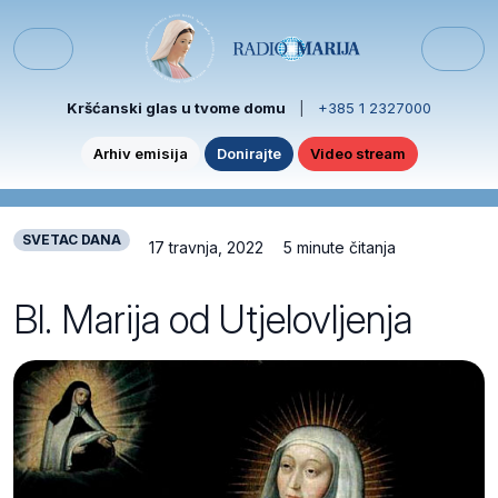
Skip to content
Skip to footer
Menu
Kršćanski glas u tvome domu
|
+385 1 2327000
Arhiv emisija
Donirajte
Video stream
SVETAC DANA
17 travnja, 2022
5 minute čitanja
Bl. Marija od Utjelovljenja