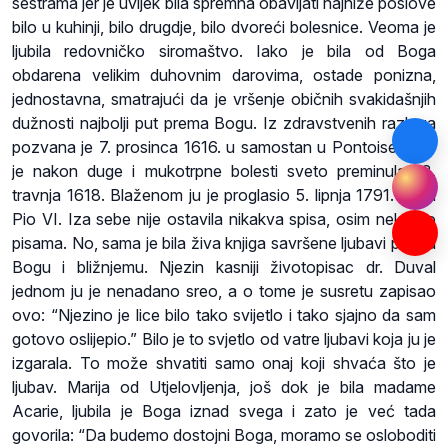
sestrama jer je uvijek bila spremna obavljati najniže poslove
bilo u kuhinji, bilo drugdje, bilo dvoreći bolesnice. Veoma je
ljubila redovničko siromaštvo. Iako je bila od Boga
obdarena velikim duhovnim darovima, ostade ponizna,
jednostavna, smatrajući da je vršenje običnih svakidašnjih
dužnosti najbolji put prema Bogu. Iz zdravstvenih razloga
pozvana je 7. prosinca 1616. u samostan u Pontoise, gdje
je nakon duge i mukotrpne bolesti sveto preminula 18.
travnja 1618. Blaženom ju je proglasio 5. lipnja 1791. papa
Pio VI. Iza sebe nije ostavila nikakva spisa, osim nekoliko
pisama. No, sama je bila živa knjiga savršene ljubavi prema
Bogu i bližnjemu. Njezin kasniji životopisac dr. Duval
jednom ju je nenadano sreo, a o tome je susretu zapisao
ovo: “Njezino je lice bilo tako svijetlo i tako sjajno da sam
gotovo oslijepio.” Bilo je to svjetlo od vatre ljubavi koja ju je
izgarala. To može shvatiti samo onaj koji shvaća što je
ljubav. Marija od Utjelovljenja, još dok je bila madame
Acarie
, ljubila je Boga iznad svega i zato je već tada
govorila: “Da budemo dostojni Boga, moramo se osloboditi