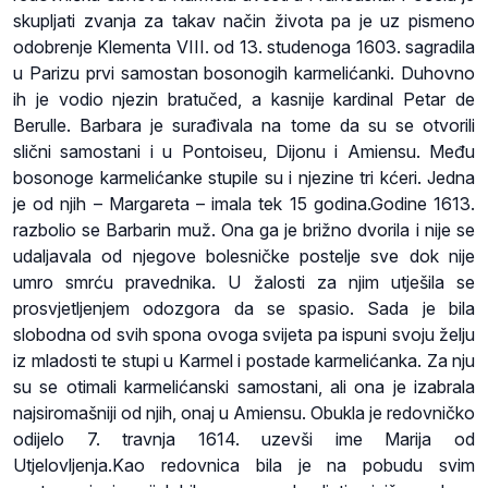
skupljati zvanja za takav način života pa je uz pismeno
odobrenje Klementa VIII. od 13. studenoga 1603. sagradila
u Parizu prvi samostan bosonogih karmelićanki. Duhovno
ih je vodio njezin bratučed, a kasnije kardinal Petar de
Berulle
. Barbara je surađivala na tome da su se otvorili
slični samostani i u Pontoiseu, Dijonu i Amiensu. Među
bosonoge karmelićanke stupile su i njezine tri kćeri. Jedna
je od njih – Margareta – imala tek 15 godina.Godine 1613.
razbolio se Barbarin muž. Ona ga je brižno dvorila i nije se
udaljavala od njegove bolesničke postelje sve dok nije
umro smrću pravednika. U žalosti za njim utješila se
prosvjetljenjem odozgora da se spasio. Sada je bila
slobodna od svih spona ovoga svijeta pa ispuni svoju želju
iz mladosti te stupi u Karmel i postade karmelićanka. Za nju
su se otimali karmelićanski samostani, ali ona je izabrala
najsiromašniji od njih, onaj u Amiensu. Obukla je redovničko
odijelo 7. travnja 1614. uzevši ime Marija od
Utjelovljenja.Kao redovnica bila je na pobudu svim