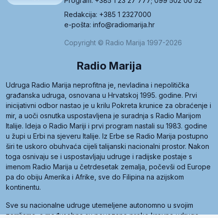
Program: +385 1 23 27 777; 099 502 00 52
Redakcija: +385 1 2327000
e-pošta: info@radiomarija.hr
Copyright © Radio Marija 1997-2026
Radio Marija
Udruga Radio Marija neprofitna je, nevladina i nepolitička
građanska udruga, osnovana u Hrvatskoj 1995. godine. Prvi
inicijativni odbor nastao je u krilu Pokreta krunice za obraćenje i
mir, a uoči osnutka uspostavljena je suradnja s Radio Marijom
Italije. Ideja o Radio Mariji i prvi program nastali su 1983. godine
u župi u Erbi na sjeveru Italije. Iz Erbe se Radio Marija postupno
širi te uskoro obuhvaća cijeli talijanski nacionalni prostor. Nakon
toga osnivaju se i uspostavljaju udruge i radijske postaje s
imenom Radio Marija u četrdesetak zemalja, počevši od Europe
pa do obiju Amerika i Afrike, sve do Filipina na azijskom
kontinentu.
Sve su nacionalne udruge utemeljene autonomno u svojim
zemljama, a međusobna su povezane preko krovne udruge