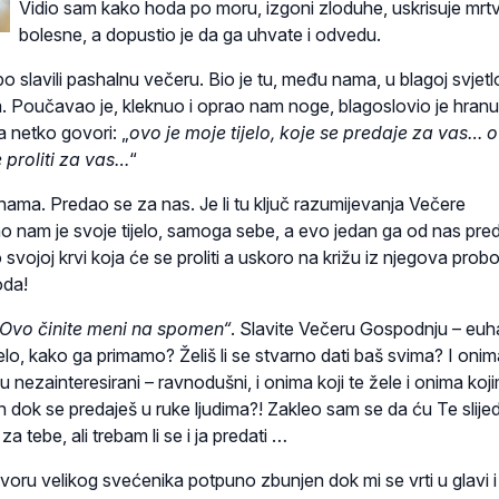
Vidio sam kako hoda po moru, izgoni zloduhe, uskrisuje mrtve,
bolesne, a dopustio je da ga uhvate i odvedu.
 slavili pashalnu večeru. Bio je tu, među nama, u blagoj svjetlo
. Poučavao je, kleknuo i oprao nam noge, blagoslovio je hranu
 netko govori: „
ovo je moje tijelo, koje se predaje za vas… o
 proliti za vas…
“
nama. Predao se za nas. Je li tu ključ razumijevanja Večere
nam je svoje tijelo, samoga sebe, a evo jedan ga od nas pre
 svojoj krvi koja će se proliti a uskoro na križu iz njegova pro
oda!
Ovo činite meni na spomen“
. Slavite Večeru Gospodnju – euhar
elo, kako ga primamo? Želiš li se stvarno dati baš svima? I onim
su nezainteresirani – ravnodušni, i onima koji te žele i onima koji
n dok se predaješ u ruke ljudima?! Zakleo sam se da ću Te slijed
 za tebe, ali trebam li se i ja predati …
dvoru velikog svećenika potpuno zbunjen dok mi se vrti u glavi i