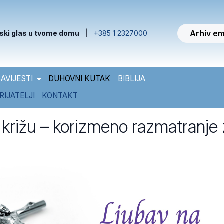
Arhiv em
ski glas u tvome domu
|
+385 1 2327000
AVIJESTI
DUHOVNI KUTAK
BIBLIJA
RIJATELJI
KONTAKT
 križu – korizmeno razmatranje
a