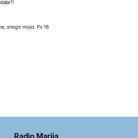
alje?!
ne, snago moja
. Ps 18
Radio Marija