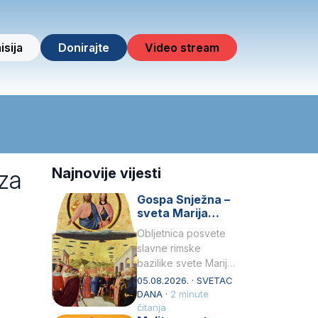
isija
Donirajte
Video stream
 za
Najnovije vijesti
Gospa Snježna –
sveta Marija
Velika, zaštitnica
Obljetnica posvete
rimske bazilike
slavne rimske
bazilike svete Marije
Velike (Santa Maria
05.08.2026. · SVETAC
Maggiore) u narodu
DANA ·
2 minute
se slavi kao Gospa
čitanja