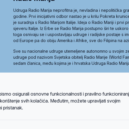
Udruga Radio Marija neprofitna je, nevladina i nepolitička 
godine. Prvi inicijativni odbor nastao je u krilu Pokreta kruni
je suradnja s Radio Marijom Italije. Ideja o Radio Mariji i prvi
sjeveru Italije. Iz Erbe se Radio Marija postupno širi te uskoro
toga osnivaju se i uspostavljaju udruge i radijske postaje s
od Europe pa do obiju Amerika i Afrike, sve do Filipina na az
Sve su nacionalne udruge utemeljene autonomno u svojim 
udruge pod nazivom Svjetska obitelj Radio Marije (World Famil
sedam članica, među kojima je i hrvatska Udruga Radio Marij
la privatnosti
Kolačići
Uvjeti korištenja
bismo osigurali osnovne funkcionalnosti i pravilno funkcioniran
A sustavom
a korištenje svih kolačića. Međutim, možete upravljati svojim
i pristanak.