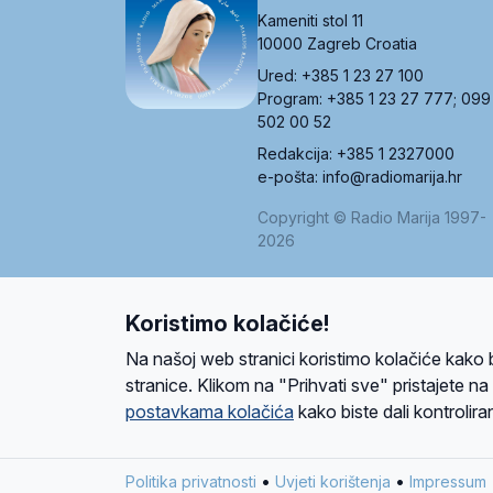
Kameniti stol 11
10000 Zagreb Croatia
Ured: +385 1 23 27 100
Program: +385 1 23 27 777; 099
502 00 52
Redakcija: +385 1 2327000
e-pošta: info@radiomarija.hr
Copyright © Radio Marija 1997-
2026
Koristimo kolačiće!
O nama
Radio
Program
Volonteri
Prijatelji
Kontakt
Pravi
Na našoj web stranici koristimo kolačiće kako 
Ova stranica je zaštićena Google reCAPTCH
stranice. Klikom na "Prihvati sve" pristajete n
postavkama kolačića
kako biste dali kontroliran
Design and development
SIK
&
C-Tel
•
•
Politika privatnosti
Uvjeti korištenja
Impressum