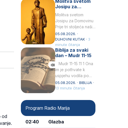
Molitva svetom
Snježna. Ovaj naziv,
Josipu za
Sancta Maria…
Domovinu
Molitva svetom
Josipu za Domovinu
Prije tri stoljeća naši
su pradjedovi
05.08.2026. ·
odlučili, svečano
DUHOVNI KUTAK ·
3
izjavili i službeno
minute čitanja
Biblija za svaki
proglasili da Ti, brižni
dan – Mudr 11-15
Poočime Isusov,…
Mudr 11-15 11 1 Ona
im je pothvate k
uspjehu vodila po
ruci proroka svetog2
05.08.2026. · BIBLIJA ·
kad su prohodili
13 minute čitanja
pustoš nenastanjenui
dizali…
s
Program Radio Marija
o od
02:40
Glazba
vanje.