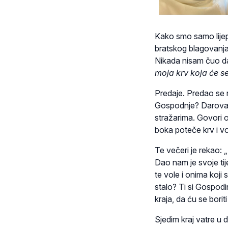
Kako smo samo lijepo
bratskog blagovanja
Nikada nisam čuo da
moja krv koja će se
Predaje. Predao se 
Gospodnje? Darovao 
stražarima. Govori o
boka poteče krv i v
Te večeri je rekao: „
Dao nam je svoje tij
te vole i onima koji 
stalo? Ti si Gospodi
kraja, da ću se boriti
Sjedim kraj vatre u 