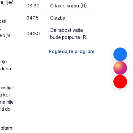
 liječi
03:30
Čitamo knjigu (R)
04:15
Glazba
sti
.
Da radost vaša
04:30
vo je
bude potpuna (R)
Pogledajte program
daje
bodena
istiju!
a koji
ma nije
iti do
 pitam