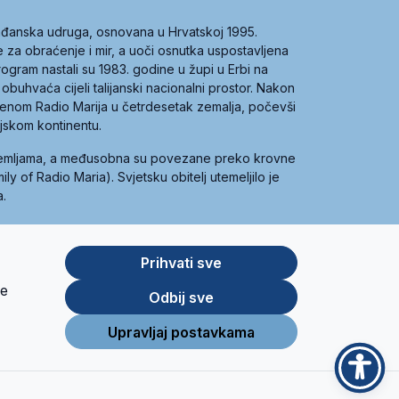
građanska udruga, osnovana u Hrvatskoj 1995.
ce za obraćenje i mir, a uoči osnutka uspostavljena
 program nastali su 1983. godine u župi u Erbi na
 obuhvaća cijeli talijanski nacionalni prostor. Nakon
 imenom Radio Marija u četrdesetak zemalja, počevši
ijskom kontinentu.
zemljama, a međusobna su povezane preko krovne
y of Radio Maria). Svjetsku obitelj utemeljilo je
a.
Prihvati sve
je
App
Google
Odbij sve
Store
Play
Upravljaj postavkama