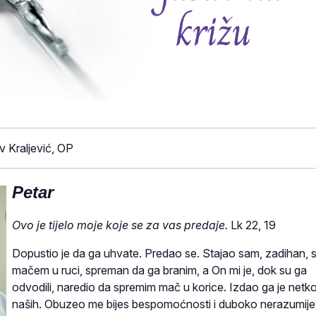
 Kraljević, OP
Petar
Ovo je tijelo moje koje se za vas predaje.
Lk 22, 19
Dopustio je da ga uhvate. Predao se. Stajao sam, zadihan, 
mačem u ruci, spreman da ga branim, a On mi je, dok su ga
odvodili, naredio da spremim mač u korice. Izdao ga je netk
naših. Obuzeo me bijes bespomoćnosti i duboko nerazumije