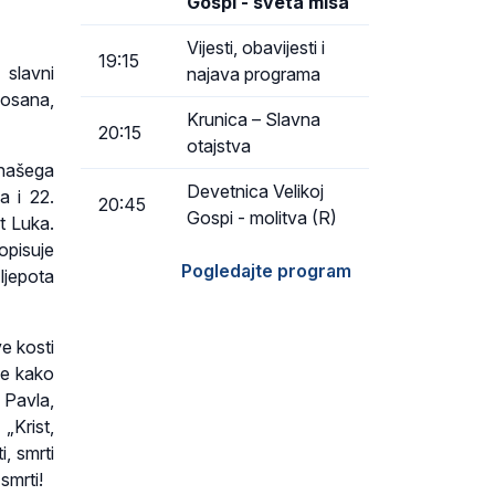
Gospi - sveta misa
Vijesti, obavijesti i
19:15
 slavni
najava programa
Hosana,
Krunica – Slavna
20:15
otajstva
našega
Devetnica Velikoj
a i 22.
20:45
Gospi - molitva (R)
t Luka.
opisuje
Pogledajte program
ljepota
ve kosti
uje kako
a Pavla,
 „Krist,
i, smrti
smrti!