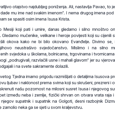
atljivo otajstvo najdubljeg poniženja. Ali, nastavlja Pavao, to j
 i dade mu ime nad svakim imenom“. I nema drugog imena po
m se spasiti osim imena Isusa Krista.
 Mesiji koji pati i umire, danas gledamo i silno mnoštvo on
Gledamo mučenike, velikane i heroje povijesti koji su cijenili 
ašili okova kako ne bi bilo okovano Evanđelje. Divimo se,
jihovo neustrašivo svjedočanstvo. Mislimo i na silno m
enih svjedoka u školama, bolnicama, trgovinama i tvornicama
gi „podrugivali, razvlačili usne i mahali glavom“ jer su vjerovali
odgajali i na svete sakramente dolazili.
etog Tjedna imamo prigodu razmišljati o detaljima Isusova pr
tovu ljubav i naklonost prema svima koji su skrušeni, prezreni i o
 skrenuti našu pozornost na milosni susret Isusa i njegovog su
et između neba i zemlje, fizički shrvan on otvara vrata raja i
njegov supatnik i supatnik na Golgoti, desni razbojnik Dizm
je zamolio neka ga se sjeti u svom kraljevstvu.