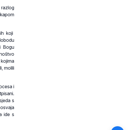
e razlog
d kapom
ih koji
slobodu
 i Bogu
noštvo
 kojima
, molili
ocesa i
tpisani.
sjeda s
 osvaja
a ide s