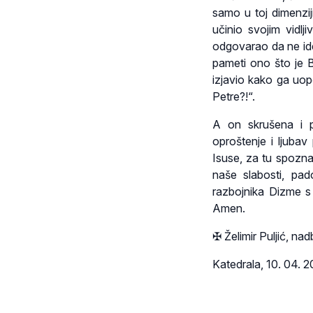
samo u toj dimenzij
učinio svojim vidlj
odgovarao da ne ide
pameti ono što je Bo
izjavio kako ga uop
Petre?!“.
A on skrušena i p
oproštenje i ljubav
Isuse, za tu spozna
naše slabosti, pad
razbojnika Dizme s 
Amen.
✠ Želimir Puljić, na
Katedrala, 10. 04. 2