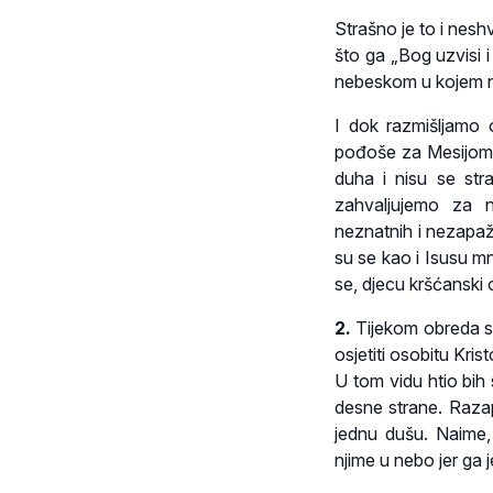
Strašno je to i neshv
što ga „Bog uzvisi
nebeskom u kojem na
I dok razmišljamo o
pođoše za Mesijom. 
duha i nisu se str
zahvaljujemo za n
neznatnih i nezapaž
su se kao i Isusu mno
se, djecu kršćanski 
2.
Tijekom obreda sv
osjetiti osobitu Kris
U tom vidu htio bih
desne strane. Razap
jednu dušu. Naime, 
njime u nebo jer ga 