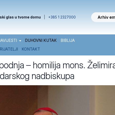
Arhiv em
ski glas u tvome domu
|
+385 1 2327000
AVIJESTI
DUHOVNI KUTAK
BIBLIJA
RIJATELJI
KONTAKT
podnja – homilija mons. Želimir
zadarskog nadbiskupa