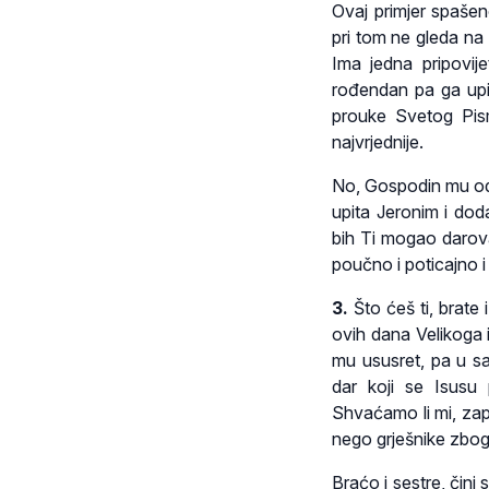
Ovaj primjer spašen
pri tom ne gleda na
Ima jedna pripovi
rođendan pa ga upit
prouke Svetog Pism
najvrjednije.
No, Gospodin mu odvr
upita Jeronim i dod
bih Ti mogao darova
poučno i poticajno i 
3.
Što ćeš ti, brate
ovih dana Velikoga i
mu ususret, pa u sa
dar koji se Isusu
Shvaćamo li mi, zap
nego grješnike zbog 
Braćo i sestre, čin