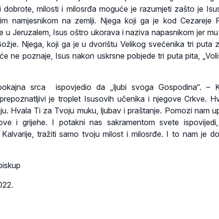
i dobrote, milosti i milosrđa moguće je razumjeti zašto je Isu
ivim namjesnikom na zemlji. Njega koji ga je kod Cezareje F
 u Jeruzalem, Isus oštro ukorava i naziva napasnikom jer mu 
žje. Njega, koji ga je u dvorištu Velikog svećenika tri puta za
će ne poznaje, Isus nakon uskrsne pobjede tri puta pita, „Voliš
okajna srca ispovjedio da „ljubi svoga Gospodina“. – Ka
 prepoznatljivi je troplet Isusovih učenika i njegove Crkve. Hv
ju. Hvala Ti za Tvoju muku, ljubav i praštanje. Pomozi nam u
ove i grijehe. I potakni nas sakramentom svete ispovijedi
Kalvarije, tražiti samo tvoju milost i milosrđe. I to nam je do
dbiskup
022.