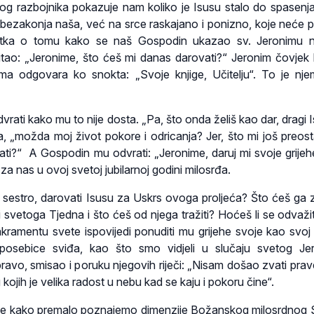
og razbojnika pokazuje nam koliko je Isusu stalo do spasenja l
 bezakonja naša, već na srce raskajano i ponizno, koje neće pr
jetka o tomu kako se naš Gospodin ukazao sv. Jeronimu n
ao: „Jeronime, što ćeš mi danas darovati?“ Jeronim čovjek k
a odgovara ko snokta: „Svoje knjige, Učitelju“. To je nje
ati kako mu to nije dosta. „Pa, što onda želiš kao dar, dragi I
a, „možda moj život pokore i odricanja? Jer, što mi još preost
ti?“ A Gospodin mu odvrati: „Jeronime, daruj mi svoje grijehe
za nas u ovoj svetoj jubilarnoj godini milosrđa.
 i sestro, darovati Isusu za Uskrs ovoga proljeća? Što ćeš ga z
 svetoga Tjedna i što ćeš od njega tražiti? Hoćeš li se odvažiti
kramentu svete ispovijedi ponuditi mu grijehe svoje kao svoj 
 posebice sviđa, kao što smo vidjeli u slučaju svetog Je
ravo, smisao i poruku njegovih riječi: „Nisam došao zvati prav
kojih je velika radost u nebu kad se kaju i pokoru čine“.
i se kako premalo poznajemo dimenzije Božanskog milosrdnog 