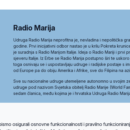
Radio Marija
Udruga Radio Marija neprofitna je, nevladina i nepolitička 
godine. Prvi inicijativni odbor nastao je u krilu Pokreta kruni
je suradnja s Radio Marijom Italije. Ideja o Radio Mariji i prvi
sjeveru Italije. Iz Erbe se Radio Marija postupno širi te uskoro
toga osnivaju se i uspostavljaju udruge i radijske postaje s
od Europe pa do obiju Amerika i Afrike, sve do Filipina na az
Sve su nacionalne udruge utemeljene autonomno u svojim 
udruge pod nazivom Svjetska obitelj Radio Marije (World Famil
sedam članica, među kojima je i hrvatska Udruga Radio Marij
la privatnosti
Kolačići
Uvjeti korištenja
bismo osigurali osnovne funkcionalnosti i pravilno funkcioniran
A sustavom