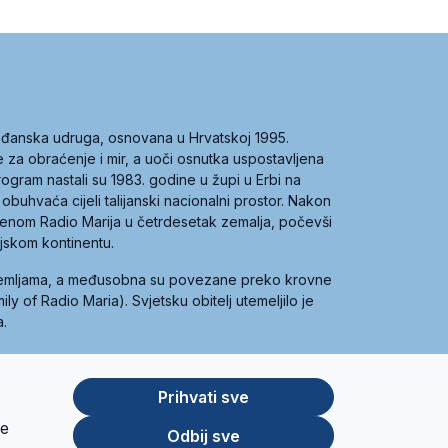
građanska udruga, osnovana u Hrvatskoj 1995.
ce za obraćenje i mir, a uoči osnutka uspostavljena
 program nastali su 1983. godine u župi u Erbi na
 obuhvaća cijeli talijanski nacionalni prostor. Nakon
 imenom Radio Marija u četrdesetak zemalja, počevši
ijskom kontinentu.
zemljama, a međusobna su povezane preko krovne
y of Radio Maria). Svjetsku obitelj utemeljilo je
a.
Prihvati sve
je
App
Google
Odbij sve
Store
Play