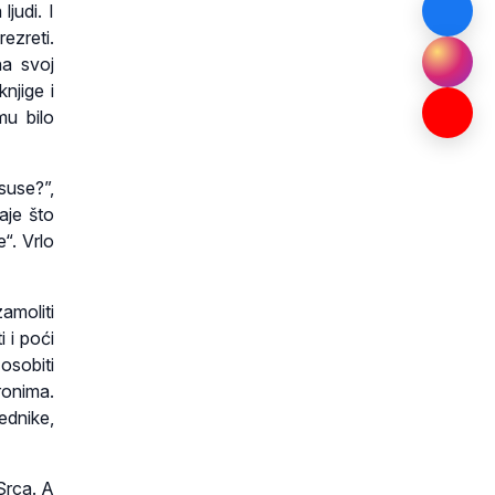
judi. I
ezreti.
a svoj
njige i
mu bilo
suse?”,
aje što
“. Vrlo
amoliti
 i poći
osobiti
ronima.
ednike,
Srca. A