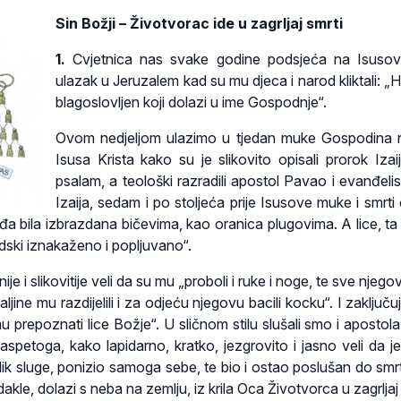
Sin Božji – Životvorac ide u zagrljaj smrti
1.
Cvjetnica nas svake godine podsjeća na Isusov
ulazak u Jeruzalem kad su mu djeca i narod kliktali: „
blagoslovljen koji dolazi u ime Gospodnje“.
Ovom nedjeljom ulazimo u tjedan muke Gospodina 
Isusa Krista kako su je slikovito opisali prorok Izaij
psalam, a teološki razradili apostol Pavao i evanđelis
Izaija, sedam i po stoljeća prije Isusove muke i smrti 
đa bila izbrazdana bičevima, kao oranica plugovima. A lice, ta 
dski iznakaženo i popljuvano“.
ije i slikovitije veli da su mu „proboli i ruke i noge, te sve njego
ljine mu razdijelili i za odjeću njegovu bacili kocku“. I zaključ
mu prepoznati lice Božje“. U sličnom stilu slušali smo i apostol
 raspetoga, kako lapidarno, kratko, jezgrovito i jasno veli da je
o lik sluge, ponizio samoga sebe, te bio i ostao poslušan do smrt
 dakle, dolazi s neba na zemlju, iz krila Oca Životvorca u zagrljaj 