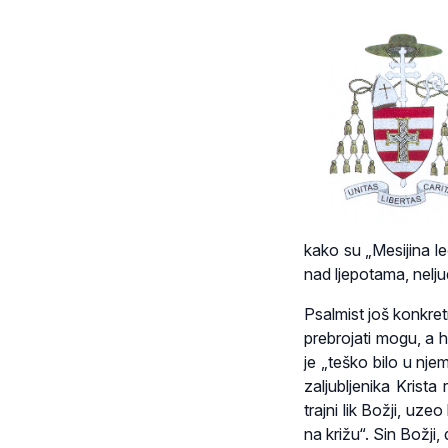
kako su „Mesijina le
nad ljepotama, nelju
Psalmist još konkretn
prebrojati mogu, a ha
je „teško bilo u nje
zaljubljenika Krista
trajni lik Božji, uze
na križu“. Sin Božji,