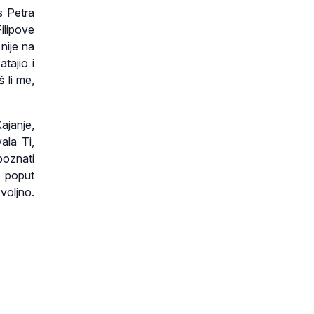
s Petra
ilipove
nije na
tajio i
 li me,
janje,
ala Ti,
poznati
, poput
voljno.