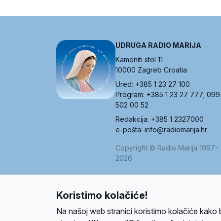
UDRUGA RADIO MARIJA
Kameniti stol 11
10000 Zagreb Croatia
Ured: +385 1 23 27 100
Program: +385 1 23 27 777; 099
502 00 52
Redakcija: +385 1 2327000
e-pošta: info@radiomarija.hr
Copyright © Radio Marija 1997-
2026
Koristimo kolačiće!
O nama
Radio
Program
Volonteri
Prijatelji
Kontakt
Pravi
Na našoj web stranici koristimo kolačiće kako 
Ova stranica je zaštićena Google reCAPTCH