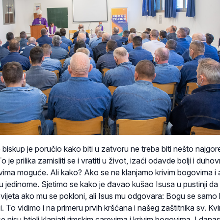
 biskup je poručio kako biti u zatvoru ne treba biti nešto najgor
 je prilika zamisliti se i vratiti u život, izaći odavde bolji i duho
vima moguće. Ali kako? Ako se ne klanjamo krivim bogovima i 
jedinome. Sjetimo se kako je đavao kušao Isusa u pustinji da
vijeta ako mu se pokloni, ali Isus mu odgovara: Bogu se samo kl
. To vidimo i na primeru prvih kršćana i našeg zaštitnika sv. Kvi
r se nisu htjeli klanjati rimskim carevima i krivim bogovima. I dana