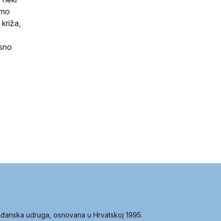
amo
 križa,
rsno
građanska udruga, osnovana u Hrvatskoj 1995.