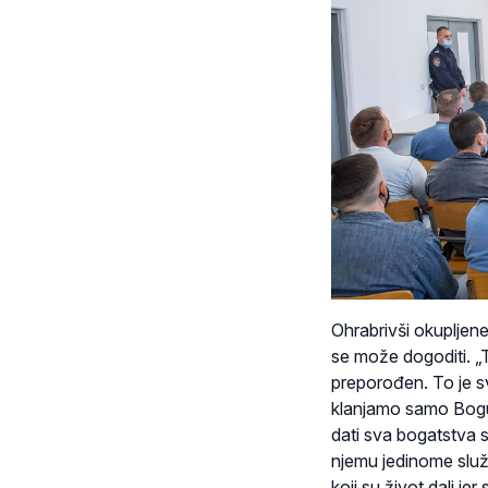
Ohrabrivši okupljene
se može dogoditi. „To
preporođen. To je s
klanjamo samo Bogu 
dati sva bogatstva s
njemu jedinome služi
koji su život dali je