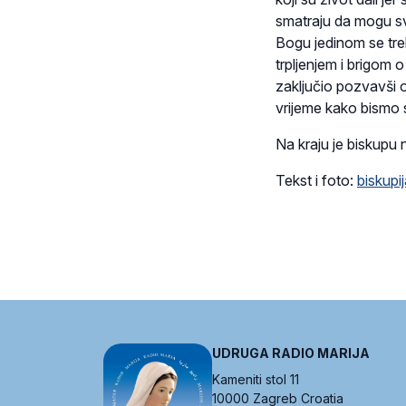
smatraju da mogu svi
Bogu jedinom se treba
trpljenjem i brigom o
zaključio pozvavši 
vrijeme kako bismo s
Na kraju je biskupu 
Tekst i foto:
biskupij
UDRUGA RADIO MARIJA
Kameniti stol 11
10000 Zagreb Croatia