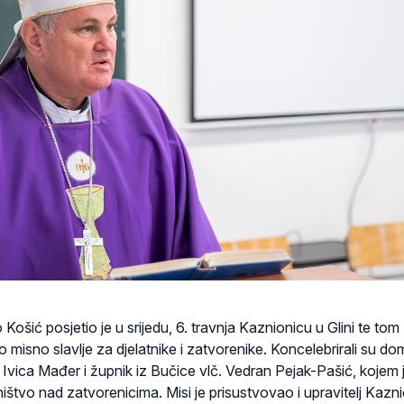
Košić posjetio je u srijedu, 6. travnja Kaznionicu u Glini te tom
 misno slavlje za djelatnike i zatvorenike. Koncelebrirali su do
. Ivica Mađer i župnik iz Bučice vlč. Vedran Pejak-Pašić, kojem 
štvo nad zatvorenicima. Misi je prisustvovao i upravitelj Kazn