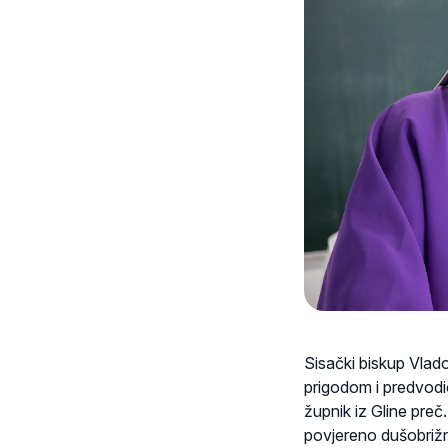
Sisački biskup Vlado 
prigodom i predvodio
župnik iz Gline preč
povjereno dušobrižni