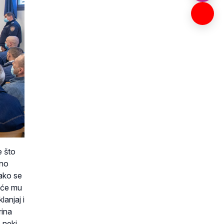
e što
vno
ako se
 će mu
anjaj i
rina
s neki