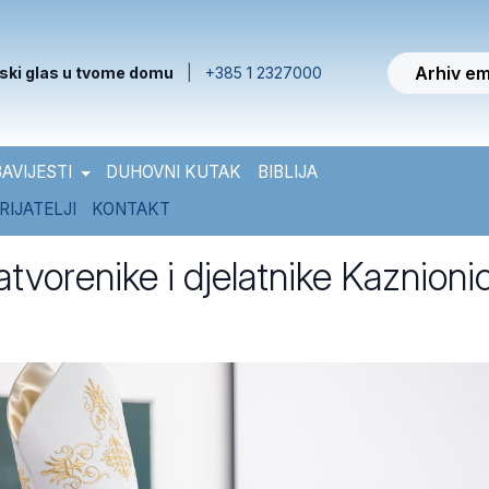
Arhiv em
ski glas u tvome domu
|
+385 1 2327000
AVIJESTI
DUHOVNI KUTAK
BIBLIJA
RIJATELJI
KONTAKT
tvorenike i djelatnike Kaznioni