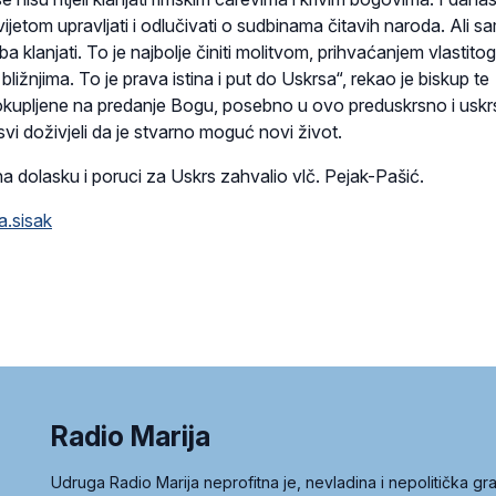
jetom upravljati i odlučivati o sudbinama čitavih naroda. Ali s
 klanjati. To je najbolje činiti molitvom, prihvaćanjem vlastitog
 bližnjima. To je prava istina i put do Uskrsa“, rekao je biskup te
okupljene na predanje Bogu, posebno u ovo preduskrsno i usk
vi doživjeli da je stvarno moguć novi život.
na dolasku i poruci za Uskrs zahvalio vlč. Pejak-Pašić.
a.sisak
Radio Marija
Udruga Radio Marija neprofitna je, nevladina i nepolitička 