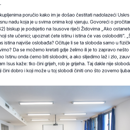
.
 okupljenima poručio kako im je došao čestitati nadolazeći Uskrs 
skrsnu nadu koja je u svima onima koji vjeruju. Govoreći o proči
2) biskup je podsjetio na Isusove riječi Židovima „Ako ostanet
 moji ste učenici; upoznat ćete istinu i istina će vas osloboditi“. 
 istina najviše oslobađa? Očituje li se ta sloboda samo u fizič
ivimo? Da se možemo kretati gdje želimo ili je to zapravo nešto 
o Istinu onda ćemo biti slobodni, a ako slijedimo laž i zlo, zauv
am Isus kaže: tko čini grijeh, rob je grijeha. Taj dakle nije slobod
 čini dobro i koji može u toj slobodi činiti ono što zovemo ljuba