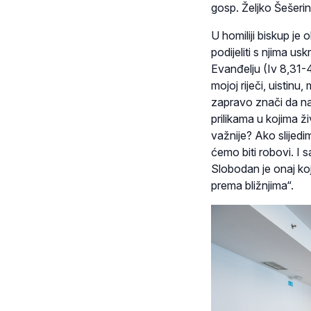
gosp. Željko Šešerin
U homiliji biskup je
podijeliti s njima u
Evanđelju (Iv 8,31-4
mojoj riječi, uistinu,
zapravo znači da nas
prilikama u kojima ž
važnije? Ako slijedim
ćemo biti robovi. I s
Slobodan je onaj koji
prema bližnjima“.