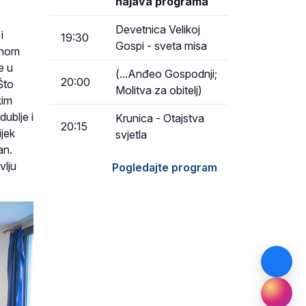
najava programa
Devetnica Velikoj
i
19:30
Gospi - sveta misa
tanom
e u
(...Anđeo Gospodnji;
20:00
„Što
Molitva za obitelj)
kim
dublje i
Krunica - Otajstva
20:15
ijek
svjetla
an.
vlju
Pogledajte program