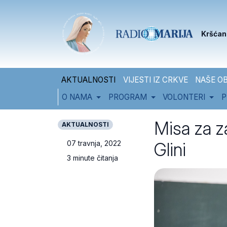
Skip to content
Skip to footer
Kršćan
AKTUALNOSTI
VIJESTI IZ CRKVE
NAŠE OB
O NAMA
PROGRAM
VOLONTERI
P
Misa za za
AKTUALNOSTI
Glini
07 travnja, 2022
3 minute čitanja