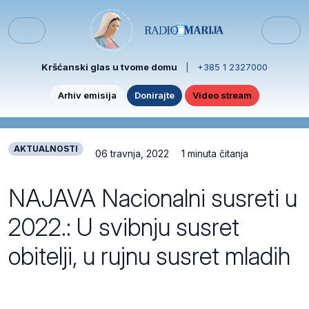
Skip to content
Skip to footer
Menu
Kršćanski glas u tvome domu
|
+385 1 2327000
Arhiv emisija
Donirajte
Video stream
AKTUALNOSTI
06 travnja, 2022
1 minuta čitanja
NAJAVA Nacionalni susreti u
2022.: U svibnju susret
obitelji, u rujnu susret mladih