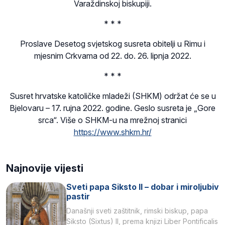
Varaždinskoj biskupiji.
* * *
Proslave Desetog svjetskog susreta obitelji u Rimu i
mjesnim Crkvama od 22. do. 26. lipnja 2022.
* * *
Susret hrvatske katoličke mladeži (SHKM) održat će se u
Bjelovaru – 17. rujna 2022. godine. Geslo susreta je „Gore
srca“. Više o SHKM-u na mrežnoj stranici
https://www.shkm.hr/
Najnovije vijesti
Sveti papa Siksto II – dobar i miroljubiv
pastir
Današnji sveti zaštitnik, rimski biskup, papa
Siksto (Sixtus) II, prema knjizi Liber Pontificalis