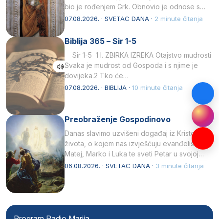
bio je rođenjem Grk. Obnovio je odnose s
afričkim…
07.08.2026. · SVETAC DANA ·
2 minute čitanja
Biblija 365 – Sir 1-5
Sir 1-5 1 I. ZBIRKA IZREKA Otajstvo mudrosti
Svaka je mudrost od Gospoda i s njime je
dovijeka.2 Tko će…
07.08.2026. · BIBLIJA ·
10 minute čitanja
Preobraženje Gospodinovo
Danas slavimo uzvišeni događaj iz Kristova
života, o kojem nas izvješćuju evanđelisti
Matej, Marko i Luka te sveti Petar u svojoj
drugoj…
06.08.2026. · SVETAC DANA ·
3 minute čitanja
Program Radio Marija