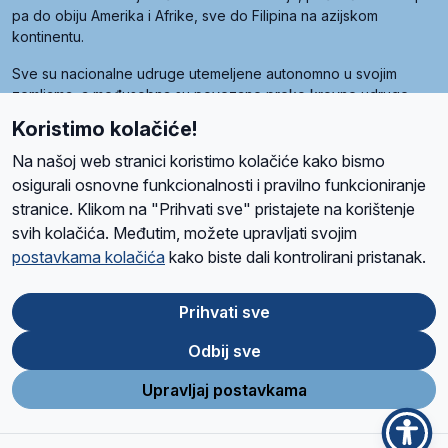
pa do obiju Amerika i Afrike, sve do Filipina na azijskom
kontinentu.
Sve su nacionalne udruge utemeljene autonomno u svojim
zemljama, a međusobna su povezane preko krovne udruge
pod nazivom Svjetska obitelj Radio Marije (World Family of
Koristimo kolačiće!
Radio Maria). Svjetsku obitelj utemeljilo je sedam članica, među
kojima je i hrvatska Udruga Radio Marija.
Na našoj web stranici koristimo kolačiće kako bismo
osigurali osnovne funkcionalnosti i pravilno funkcioniranje
stranice. Klikom na "Prihvati sve" pristajete na korištenje
svih kolačića. Međutim, možete upravljati svojim
O nama
Radio
Program
Volonteri
Prijatelji
Kontakt
Pravila privatnosti
postavkama kolačića
kako biste dali kontrolirani pristanak.
Kolačići
Uvjeti korištenja
Ova stranica je zaštićena Google reCAPTCHA sustavom
Prihvati sve
Odbij sve
App
Google
Store
Play
Upravljaj postavkama
Design and development
SIK
&
C-Tel