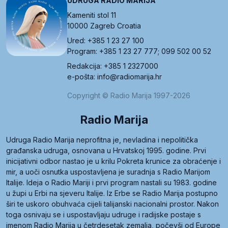
UDRUGA RADIO MARIJA
Kameniti stol 11
10000 Zagreb Croatia
Ured: +385 1 23 27 100
Program: +385 1 23 27 777; 099 502 00 52
Redakcija: +385 1 2327000
e-pošta: info@radiomarija.hr
Copyright © Radio Marija 1997-2026
Radio Marija
Udruga Radio Marija neprofitna je, nevladina i nepolitička
građanska udruga, osnovana u Hrvatskoj 1995. godine. Prvi
inicijativni odbor nastao je u krilu Pokreta krunice za obraćenje i
mir, a uoči osnutka uspostavljena je suradnja s Radio Marijom
Italije. Ideja o Radio Mariji i prvi program nastali su 1983. godine
u župi u Erbi na sjeveru Italije. Iz Erbe se Radio Marija postupno
širi te uskoro obuhvaća cijeli talijanski nacionalni prostor. Nakon
toga osnivaju se i uspostavljaju udruge i radijske postaje s
imenom Radio Marija u četrdesetak zemalja, počevši od Europe