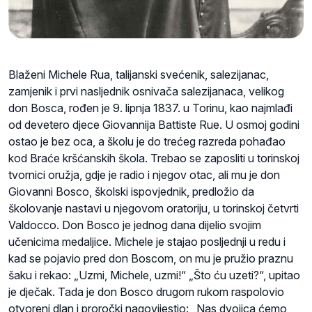
Blaženi Michele Rua, talijanski svećenik, salezijanac,
zamjenik i prvi nasljednik osnivača salezijanaca, velikog
don Bosca, rođen je 9. lipnja 1837. u Torinu, kao najmlađi
od devetero djece Giovannija Battiste Rue. U osmoj godini
ostao je bez oca, a školu je do trećeg razreda pohađao
kod Braće kršćanskih škola. Trebao se zaposliti u torinskoj
tvornici oružja, gdje je radio i njegov otac, ali mu je don
Giovanni Bosco, školski ispovjednik, predložio da
školovanje nastavi u njegovom oratoriju, u torinskoj četvrti
Valdocco. Don Bosco je jednog dana dijelio svojim
učenicima medaljice. Michele je stajao posljednji u redu i
kad se pojavio pred don Boscom, on mu je pružio praznu
šaku i rekao: „Uzmi, Michele, uzmi!“ „Što ću uzeti?“, upitao
je dječak. Tada je don Bosco drugom rukom raspolovio
otvoreni dlan i proročki nagovijestio: „Nas dvojica ćemo