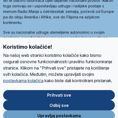
širi te uskoro obuhvaća cijeli talijanski nacionalni prostor. Nakon
toga osnivaju se i uspostavljaju udruge i radijske postaje s
imenom Radio Marija u četrdesetak zemalja, počevši od Europe
pa do obiju Amerika i Afrike, sve do Filipina na azijskom
kontinentu.
Sve su nacionalne udruge utemeljene autonomno u svojim
zemljama, a međusobna su povezane preko krovne udruge
pod nazivom Svjetska obitelj Radio Marije (World Family of
Koristimo kolačiće!
Radio Maria). Svjetsku obitelj utemeljilo je sedam članica, među
kojima je i hrvatska Udruga Radio Marija.
Na našoj web stranici koristimo kolačiće kako bismo
osigurali osnovne funkcionalnosti i pravilno funkcioniranje
stranice. Klikom na "Prihvati sve" pristajete na korištenje
svih kolačića. Međutim, možete upravljati svojim
O nama
Radio
Program
Volonteri
Prijatelji
Kontakt
Pravila privatnosti
postavkama kolačića
kako biste dali kontrolirani pristanak.
Kolačići
Uvjeti korištenja
Ova stranica je zaštićena Google reCAPTCHA sustavom
Prihvati sve
Odbij sve
App
Google
Store
Play
Upravljaj postavkama