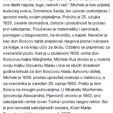
sve dijeliti napola, tuge, radosti i rad.“ Michele je kao prijatelj
budućeg sveca, Domenica Savija, bio uzoran oratorijanac i
apostol među svojim prijateljima. Položio je 25. ožujka
1855. zavjete siromaštva, čistoće i poslušnosti te postao
prvi salezijanac. Poučavao je matematiku i vjeronauk,
pomagao u blagovaonici, na dvorištu, u kapeli. Navečer je
kao don Boscov tajnik prepisivao njegova pisma i rukopise
za knjige, a na kraju učio za školu. Ozbiljno se pripremao za
svećenički poziv. Kad je u studenom 1856. umrla don
Boscova majka Margherita, Michele Rua doveo je u oratorij
svoju majku Giovannu Mariju i ona se idućih dvadeset
godina brinula za don Boscovu mladu duhovnu obitelj.
Michele je 1858. postao upravitelj oratorija u Valdoccu, a
za svećenika je zaređen 28. srpnja 1860. Pratio je don
Bosca na mnogim putovanjima. U Mirabellu Monferratu
(provincija Alessandria, Pijemont) otvorio je 1863. prvi
salezijanski centar izvan Torina i postao njegov rektor. Bio
je prvi ravnatelj salezijanskih sestara, Kćeri Marije