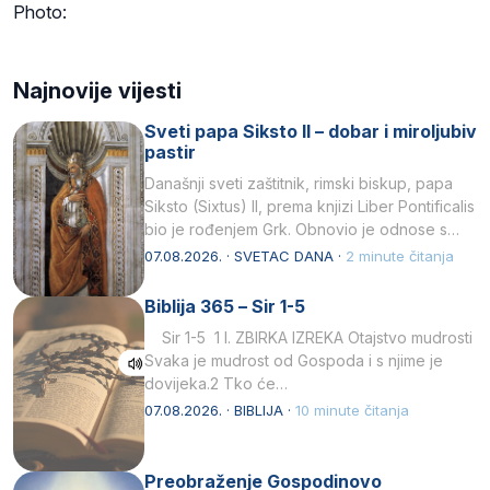
Photo:
Najnovije vijesti
Sveti papa Siksto II – dobar i miroljubiv
pastir
Današnji sveti zaštitnik, rimski biskup, papa
Siksto (Sixtus) II, prema knjizi Liber Pontificalis
bio je rođenjem Grk. Obnovio je odnose s
afričkim…
07.08.2026. · SVETAC DANA ·
2 minute čitanja
Biblija 365 – Sir 1-5
Sir 1-5 1 I. ZBIRKA IZREKA Otajstvo mudrosti
Svaka je mudrost od Gospoda i s njime je
dovijeka.2 Tko će…
07.08.2026. · BIBLIJA ·
10 minute čitanja
Preobraženje Gospodinovo