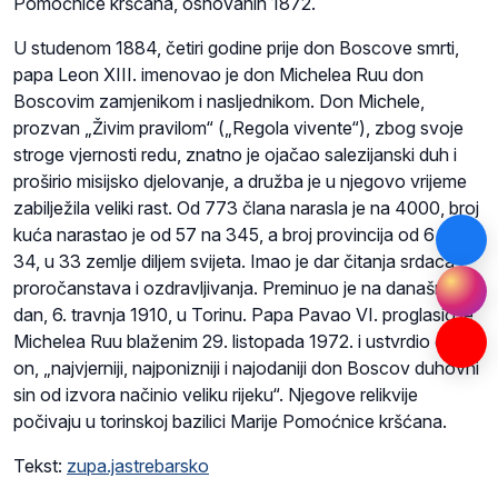
Pomoćnice kršćana, osnovanih 1872.
U studenom 1884, četiri godine prije don Boscove smrti,
papa Leon XIII. imenovao je don Michelea Ruu don
Boscovim zamjenikom i nasljednikom. Don Michele,
prozvan „Živim pravilom“ („Regola vivente“), zbog svoje
stroge vjernosti redu, znatno je ojačao salezijanski duh i
proširio misijsko djelovanje, a družba je u njegovo vrijeme
zabilježila veliki rast. Od 773 člana narasla je na 4000, broj
kuća narastao je od 57 na 345, a broj provincija od 6 na
34, u 33 zemlje diljem svijeta. Imao je dar čitanja srdaca,
proročanstava i ozdravljivanja. Preminuo je na današnji
dan, 6. travnja 1910, u Torinu. Papa Pavao VI. proglasio je
Michelea Ruu blaženim 29. listopada 1972. i ustvrdio da je
on, „najvjerniji, najponizniji i najodaniji don Boscov duhovni
sin od izvora načinio veliku rijeku“. Njegove relikvije
počivaju u torinskoj bazilici Marije Pomoćnice kršćana.
Tekst:
zupa.jastrebarsko