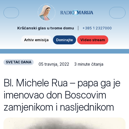
Skip to content
Skip to footer
Menu
Kršćanski glas u tvome domu
|
+385 1 2327000
Arhiv emisija
Donirajte
Video stream
SVETAC DANA
05 travnja, 2022
3 minute čitanja
Bl. Michele Rua – papa ga je
imenovao don Boscovim
zamjenikom i nasljednikom