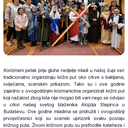
Korizmeni petak prije gluhe nedjelje mladi u našoj župi već
tradicionalno organiziraju križni put oko crkve s bakljama,
svijećama, scenskim prikazom. Tako su i ove godine
zajedno s ovogodišnjim krizmanicima organizirali križni put
koji nažalost zbog kiše nije mogao biti vani nego se odvijao
u crkvi našeg svetog blaženika Alojzija Stepinca u
Budaševu. Ove godine mladima se pridružili i ovogodišnji
prvopričesnici koji su scenski uprizorili svaku postaju
križnog puta. Živom križnom putu su prethodile kateheze i