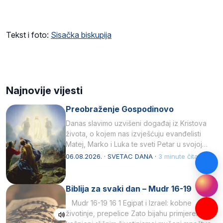
Tekst i foto:
Sisačka biskupija
Najnovije vijesti
Preobraženje Gospodinovo
Danas slavimo uzvišeni događaj iz Kristova
života, o kojem nas izvješćuju evanđelisti
Matej, Marko i Luka te sveti Petar u svojoj
drugoj…
06.08.2026. · SVETAC DANA ·
3 minute čitanja
Biblija za svaki dan – Mudr 16-19
Mudr 16-19 16 1 Egipat i Izrael: kobne
životinje, prepelice Zato bijahu primjereno