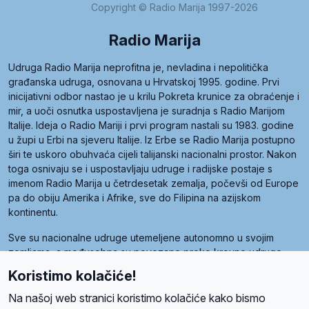
Copyright © Radio Marija 1997-2026
Radio Marija
Udruga Radio Marija neprofitna je, nevladina i nepolitička
građanska udruga, osnovana u Hrvatskoj 1995. godine. Prvi
inicijativni odbor nastao je u krilu Pokreta krunice za obraćenje i
mir, a uoči osnutka uspostavljena je suradnja s Radio Marijom
Italije. Ideja o Radio Mariji i prvi program nastali su 1983. godine
u župi u Erbi na sjeveru Italije. Iz Erbe se Radio Marija postupno
širi te uskoro obuhvaća cijeli talijanski nacionalni prostor. Nakon
toga osnivaju se i uspostavljaju udruge i radijske postaje s
imenom Radio Marija u četrdesetak zemalja, počevši od Europe
pa do obiju Amerika i Afrike, sve do Filipina na azijskom
kontinentu.
Sve su nacionalne udruge utemeljene autonomno u svojim
zemljama, a međusobna su povezane preko krovne udruge
pod nazivom Svjetska obitelj Radio Marije (World Family of
Koristimo kolačiće!
Radio Maria). Svjetsku obitelj utemeljilo je sedam članica, među
kojima je i hrvatska Udruga Radio Marija.
Na našoj web stranici koristimo kolačiće kako bismo