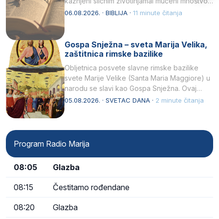
kažnjeni sličnim životinjamai mučeni mnoštvom
kukaca.2 A narod…
06.08.2026. · BIBLIJA ·
11 minute čitanja
Gospa Snježna – sveta Marija Velika,
zaštitnica rimske bazilike
Obljetnica posvete slavne rimske bazilike
svete Marije Velike (Santa Maria Maggiore) u
narodu se slavi kao Gospa Snježna. Ovaj
naziv, Sancta Maria…
05.08.2026. · SVETAC DANA ·
2 minute čitanja
Program Radio Marija
08:05
Glazba
08:15
Čestitamo rođendane
08:20
Glazba