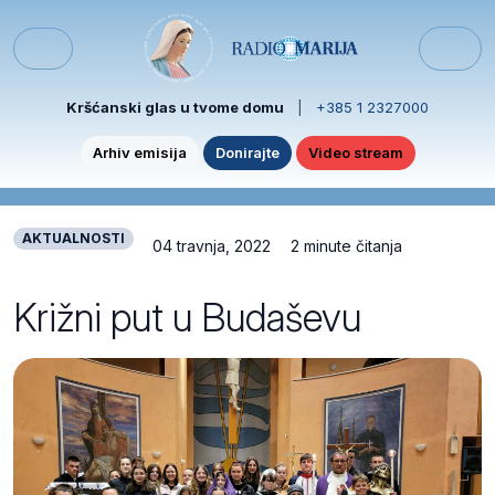
Skip to content
Skip to footer
Menu
Kršćanski glas u tvome domu
|
+385 1 2327000
Arhiv emisija
Donirajte
Video stream
AKTUALNOSTI
04 travnja, 2022
2 minute čitanja
Križni put u Budaševu