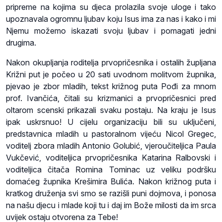
pripreme na kojima su djeca prolazila svoje uloge i tako
upoznavala ogromnu ljubav koju Isus ima za nas i kako i mi
Njemu možemo iskazati svoju ljubav i pomagati jedni
drugima.
Nakon okupljanja roditelja prvopričesnika i ostalih župljana
Križni put je počeo u 20 sati uvodnom molitvom župnika,
pjevao je zbor mladih, tekst križnog puta Pođi za mnom
prof. Ivančića, čitali su krizmanici a prvopričesnici pred
oltarom scenski prikazali svaku postaju. Na kraju je Isus
ipak uskrsnuo! U cijelu organizaciju bili su uključeni,
predstavnica mladih u pastoralnom vijeću Nicol Gregec,
voditelj zbora mladih Antonio Golubić, vjeroučiteljica Paula
Vukčević, voditeljica prvopričesnika Katarina Ralbovski i
voditeljica čitača Romina Tominac uz veliku podršku
domaćeg župnika Krešimira Bulića. Nakon križnog puta i
kratkog druženja svi smo se razišli puni dojmova, i ponosa
na našu djecu i mlade koji tu i daj im Bože milosti da im srca
uvijek ostaju otvorena za Tebe!