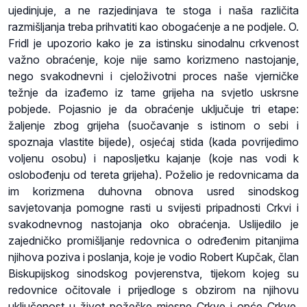
ujedinjuje, a ne razjedinjava te stoga i naša različita
razmišljanja treba prihvatiti kao obogaćenje a ne podjele. O.
Fridl je upozorio kako je za istinsku sinodalnu crkvenost
važno obraćenje, koje nije samo korizmeno nastojanje,
nego svakodnevni i cjeloživotni proces naše vjerničke
težnje da izađemo iz tame grijeha na svjetlo uskrsne
pobjede. Pojasnio je da obraćenje uključuje tri etape:
žaljenje zbog grijeha (suočavanje s istinom o sebi i
spoznaja vlastite bijede), osjećaj stida (kada povrijedimo
voljenu osobu) i naposljetku kajanje (koje nas vodi k
oslobođenju od tereta grijeha). Poželio je redovnicama da
im korizmena duhovna obnova usred sinodskog
savjetovanja pomogne rasti u svijesti pripadnosti Crkvi i
svakodnevnog nastojanja oko obraćenja. Uslijedilo je
zajedničko promišljanje redovnica o određenim pitanjima
njihova poziva i poslanja, koje je vodio Robert Kupčak, član
Biskupijskog sinodskog povjerenstva, tijekom kojeg su
redovnice očitovale i prijedloge s obzirom na njihovu
uključenost u život požeške mjesne Crkve i opće Crkve.