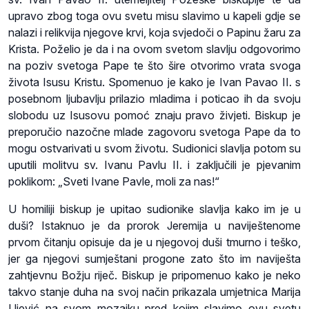
upravo zbog toga ovu svetu misu slavimo u kapeli gdje se
nalazi i relikvija njegove krvi, koja svjedoči o Papinu žaru za
Krista. Poželio je da i na ovom svetom slavlju odgovorimo
na poziv svetoga Pape te što šire otvorimo vrata svoga
života Isusu Kristu. Spomenuo je kako je Ivan Pavao II. s
posebnom ljubavlju prilazio mladima i poticao ih da svoju
slobodu uz Isusovu pomoć znaju pravo živjeti. Biskup je
preporučio nazočne mlade zagovoru svetoga Pape da to
mogu ostvarivati u svom životu. Sudionici slavlja potom su
uputili molitvu sv. Ivanu Pavlu II. i zaključili je pjevanim
poklikom: „Sveti Ivane Pavle, moli za nas!“
U homiliji biskup je upitao sudionike slavlja kako im je u
duši? Istaknuo je da prorok Jeremija u naviještenome
prvom čitanju opisuje da je u njegovoj duši tmurno i teško,
jer ga njegovi sumještani progone zato što im naviješta
zahtjevnu Božju riječ. Biskup je pripomenuo kako je neko
takvo stanje duha na svoj način prikazala umjetnica Marija
Ujević na svom mozaiku pred kojim slavimo ovu svetu