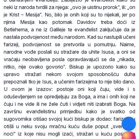
neki iz naroda tvrdili za njega: „ovo je uistinu prorok“, ili: „on
je Krist – Mesija“. No, bilo je onih koji su to nijekali, jer po
njima Mesija kao potomak Davidov treba doći iz
Betlehema, a ne iz Galileje te evanđelist zaključuje da je
nastala podvojenost među narodom. Kad su nastupili učeni
farizeji, podvojenost se pretvorila u pomutnju. Naime,
narodne vođe poslali su stražare da uhite Isusa, a oni se
vraćaju neobavljena posla opravdavajući se da „nikada,
nitko, nije ovako govorio“. Biskup je upozorio kako su
upravo stražari nekom svojom sposobnošću duha
prepoznali tko je Isus, a učenim farizejima to nije bilo dano.
U ovom je izazov: postoje oni koji čuju, vide i s
oduševljenjem se opredjeljuju za Boga, a ima i onih koji ne
čuju i ne vide ili ne žele čuti i vidjeti niti izabrati Boga. Na
završnu evanđelistinu primjedbu kako je svatko od
sugovornika otišao svojoj kući biskup je dodao: farizeji su
otišli u neku svoju mračnu kuću duše poput „svemirske
noći“ iz koje nisu mogli izaći, stražari u kuću posvema