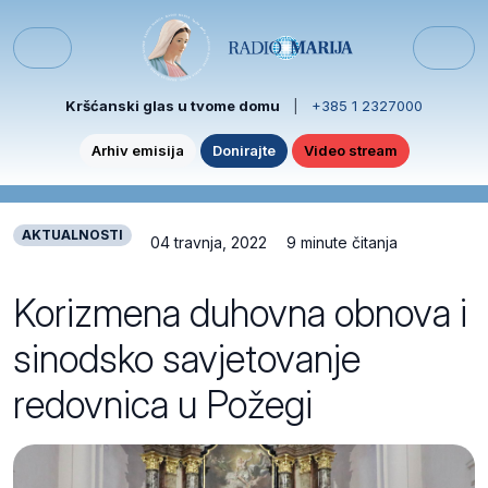
Skip to content
Skip to footer
Menu
Kršćanski glas u tvome domu
|
+385 1 2327000
Arhiv emisija
Donirajte
Video stream
AKTUALNOSTI
04 travnja, 2022
9 minute čitanja
Korizmena duhovna obnova i
sinodsko savjetovanje
redovnica u Požegi