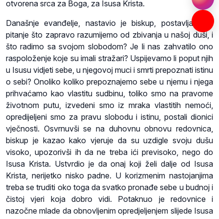
otvorena srca za Boga, za Isusa Krista.
Današnje evanđelje, nastavio je biskup, postavlja nam
pitanje što zapravo razumijemo od zbivanja u našoj duši, i
što radimo sa svojom slobodom? Je li nas zahvatilo ono
raspoloženje koje su imali stražari? Uspijevamo li poput njih
u Isusu vidjeti sebe, u njegovoj muci i smrti prepoznati istinu
o sebi? Onoliko koliko prepoznajemo sebe u njemu i njega
prihvaćamo kao vlastitu sudbinu, toliko smo na pravome
životnom putu, izvedeni smo iz mraka vlastitih nemoći,
opredijeljeni smo za pravu slobodu i istinu, postali dionici
vječnosti. Osvrnuvši se na duhovnu obnovu redovnica,
biskup je kazao kako vjeruje da su uzdigle svoju dušu
visoko, upozorivši ih da ne treba ići previsoko, nego do
Isusa Krista. Ustvrdio je da onaj koji želi dalje od Isusa
Krista, nerijetko nisko padne. U korizmenim nastojanjima
treba se truditi oko toga da svatko pronađe sebe u budnoj i
čistoj vjeri koja dobro vidi. Potaknuo je redovnice i
nazočne mlade da obnovljenim opredjeljenjem slijede Isusa