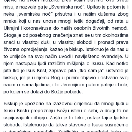
misu, a nazvala ga je „Svemirska noć“. Upitao je potom je li
neka „svemirska noć“ prisutna i u našim dušama zbog
mraka koji u nas unose mnogi teški događaji, od rata u
Ukrajini i koronavirusa do naših osobnih životnih nemoći.
Stoga je od posebnog značenja znati se u tim okolnostima
snaći u vlastitoj duši, u vlastitoj slobodi i pronaći prava
životna opredjeljenja, kazao je biskup. Istaknuo je da nas u
to umijeće na svoj način uvodi i naviješteno evanđelje. U
njem nastupaju ljudi različitih mišljenja o Isusu. Kad netko
pita tko je Isus Krist, zapravo pita „tko sam ja“, ustvrdio je
biskup, jer je u njemu Bog u punini objavio i ostvario svoj
naum o nama ljudima, i to Jeremijinim putem patnje i bola,
po kojem se dolazi do Božje pobjede.
Biskup je upozorio na izazovnu činjenicu da mnogi ljudi u
Isusu Kristu prepoznaju Božju istinu o sebi, a drugi to ne
uspijevaju ili odbijaju. Zašto je to tako, ostaje tajna ljudske
slobode. Istaknuo je da takve stavove o Isusu susrećemo
u današnjem evanđelju. Zabilježio je evanđelist kako su