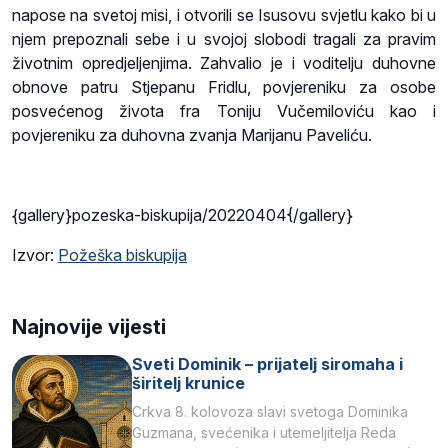
napose na svetoj misi, i otvorili se Isusovu svjetlu kako bi u
njem prepoznali sebe i u svojoj slobodi tragali za pravim
životnim opredjeljenjima. Zahvalio je i voditelju duhovne
obnove patru Stjepanu Fridlu, povjereniku za osobe
posvećenog života fra Toniju Vučemiloviću kao i
povjereniku za duhovna zvanja Marijanu Paveliću.
{gallery}pozeska-biskupija/20220404{/gallery}
Izvor:
Požeška biskupija
Najnovije vijesti
Sveti Dominik – prijatelj siromaha i
širitelj krunice
Crkva 8. kolovoza slavi svetoga Dominika
Guzmana, svećenika i utemeljitelja Reda