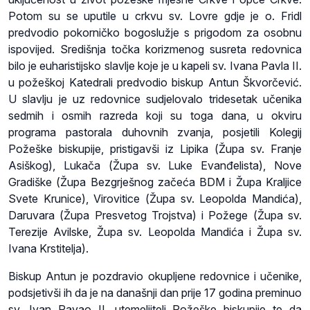
Potom su se uputile u crkvu sv. Lovre gdje je o. Fridl
predvodio pokorničko bogoslužje s prigodom za osobnu
ispovijed. Središnja točka korizmenog susreta redovnica
bilo je euharistijsko slavlje koje je u kapeli sv. Ivana Pavla II.
u požeškoj Katedrali predvodio biskup Antun Škvorčević.
U slavlju je uz redovnice sudjelovalo tridesetak učenika
sedmih i osmih razreda koji su toga dana, u okviru
programa pastorala duhovnih zvanja, posjetili Kolegij
Požeške biskupije, pristigavši iz Lipika (Župa sv. Franje
Asiškog), Lukača (Župa sv. Luke Evanđelista), Nove
Gradiške (Župa Bezgrješnog začeća BDM i Župa Kraljice
Svete Krunice), Virovitice (Župa sv. Leopolda Mandića),
Daruvara (Župa Presvetog Trojstva) i Požege (Župa sv.
Terezije Avilske, Župa sv. Leopolda Mandića i Župa sv.
Ivana Krstitelja).
Biskup Antun je pozdravio okupljene redovnice i učenike,
podsjetivši ih da je na današnji dan prije 17 godina preminuo
sv. Ivan Pavao II. utemeljitelj Požeške biskupije te da