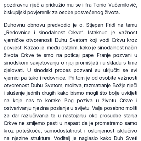
pozdravnu riječ a pridružio mu se i fra Tonio Vučemilović,
biskupijski povjerenik za osobe posvećenog života.
Duhovnu obnovu predvodio je o. Stjepan Fridl na temu
„Redovnice i sinodalnost Crkve“. Istaknuo je važnost
vjerničke otvorenosti Duhu Svetom koji vodi Crkvu kroz
povijest. Kazao je, među ostalim, kako je sinodalnost način
života Crkve te smo na poticaj pape Franje pozvani u
sinodskom savjetovanju o njoj promišljati i u skladu s time
djelovati. U sinodski proces pozvani su uključiti se svi
vjernici pa tako i redovnice. Pri tom je od osobite važnosti
otvorenost Duhu Svetom, molitva, razmatranje Božje riječi
i slušanje jednih drugih kako bismo mogli što bolje uvidjeti
na koje nas to korake Bog poziva u životu Crkve i
ostvarivanju njezina poslanja u svijetu. Valja posebno moliti
za dar razlučivanja te u nastojanju oko prosudbe stanja
Crkve ne smijemo pasti u napast da je promatramo samo
kroz poteškoće, samodostatnost i oslonjenost isključivo
na njezine strukture. Voditelj je naglasio kako Duh Sveti