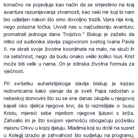
konačno ne pojavljuje kao način da se smjestimo na kraj
avanture razumijevanja stvarnosti, kao neki mir koji bi nam
bio udijeljen nakon što smo dovoljno tražili. Vjera nije kraj,
nego polazna točka. Uvodi nas u najčudesniju avanturu:
promatrati jednoga dana Trojstvo.“ Biskup je zaželio da
nitko od sudionika slavlja zagovorom svetog Ivana Pavla
II. ne skrati svoje životne koordinate na malo, ne skuči ih
na sebičnost, nego da budu onako veliki koliko Isus Krist
može biti velik u nama. On je istinska životna formula za
vječnost.
Pri svršetku euharistijskoga slavlja biskup je kazao
redovnicama kako vjeruje da je sveti Papa radostan u
nebeskoj domovini što su se one danas okupile u njegovoj
kapeli oko djelića njegove krvi, da bi razmišljale o Isusu
Kristu, mjereći sebe mjerilom njegove ljubavi s križa.
Zahvalio im je što svojom vjernošću obogaćuju požešku
mjesnu Crkvu u kojoj djeluju. Mladima koji su došli na susret
u Kolegij izrazio je zahvalnost što sudjeluju na programu,