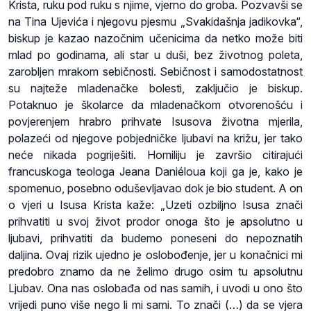
Krista, ruku pod ruku s njime, vjerno do groba. Pozvavši se
na Tina Ujevića i njegovu pjesmu „Svakidašnja jadikovka“,
biskup je kazao nazočnim učenicima da netko može biti
mlad po godinama, ali star u duši, bez životnog poleta,
zarobljen mrakom sebičnosti. Sebičnost i samodostatnost
su najteže mladenačke bolesti, zaključio je biskup.
Potaknuo je školarce da mladenačkom otvorenošću i
povjerenjem hrabro prihvate Isusova životna mjerila,
polazeći od njegove pobjedničke ljubavi na križu, jer tako
neće nikada pogriješiti. Homiliju je završio citirajući
francuskoga teologa Jeana Daniéloua koji ga je, kako je
spomenuo, posebno oduševljavao dok je bio student. A on
o vjeri u Isusa Krista kaže: „Uzeti ozbiljno Isusa znači
prihvatiti u svoj život prodor onoga što je apsolutno u
ljubavi, prihvatiti da budemo poneseni do nepoznatih
daljina. Ovaj rizik ujedno je oslobođenje, jer u konačnici mi
predobro znamo da ne želimo drugo osim tu apsolutnu
Ljubav. Ona nas oslobađa od nas samih, i uvodi u ono što
vrijedi puno više nego li mi sami. To znači (…) da se vjera