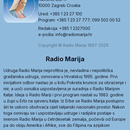
10000 Zagreb Croatia
Ured: +385 1 23 27 100
Program: +385 1 23 27 777; 099 502 00 52
Redakcija: +385 1 2327000
e-pošta: info@radiomarija.hr
Copyright © Radio Marija 1997-2026
Radio Marija
Udruga Radio Marija neprofitna je, nevladina i nepolitička
građanska udruga, osnovana u Hrvatskoj 1995. godine. Prvi
inicijativni odbor nastao je u krilu Pokreta krunice za obraćenje i
mir, a uoči osnutka uspostavljena je suradnja s Radio Marijom
Italije. Ideja o Radio Mariji i prvi program nastali su 1983. godine
u župi u Erbi na sjeveru Italije. Iz Erbe se Radio Marija postupno
širi te uskoro obuhvaća cijeli talijanski nacionalni prostor. Nakon
toga osnivaju se i uspostavljaju udruge i radijske postaje s
imenom Radio Marija u četrdesetak zemalja, počevši od Europe
pa do obiju Amerika i Afrike, sve do Filipina na azijskom