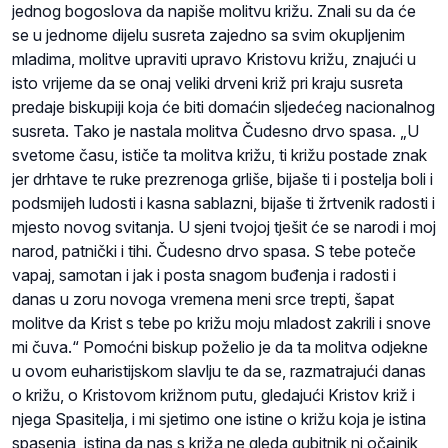
jednog bogoslova da napiše molitvu križu. Znali su da će
se u jednome dijelu susreta zajedno sa svim okupljenim
mladima, molitve upraviti upravo Kristovu križu, znajući u
isto vrijeme da se onaj veliki drveni križ pri kraju susreta
predaje biskupiji koja će biti domaćin sljedećeg nacionalnog
susreta. Tako je nastala molitva Čudesno drvo spasa. „U
svetome času, ističe ta molitva križu, ti križu postade znak
jer drhtave te ruke prezrenoga grliše, bijaše ti i postelja boli i
podsmijeh ludosti i kasna sablazni, bijaše ti žrtvenik radosti i
mjesto novog svitanja. U sjeni tvojoj tješit će se narodi i moj
narod, patnički i tihi. Čudesno drvo spasa. S tebe poteče
vapaj, samotan i jak i posta snagom buđenja i radosti i
danas u zoru novoga vremena meni srce trepti, šapat
molitve da Krist s tebe po križu moju mladost zakrili i snove
mi čuva.“ Pomoćni biskup poželio je da ta molitva odjekne
u ovom euharistijskom slavlju te da se, razmatrajući danas
o križu, o Kristovom križnom putu, gledajući Kristov križ i
njega Spasitelja, i mi sjetimo one istine o križu koja je istina
spasenja, istina da nas s križa ne gleda gubitnik ni očajnik,