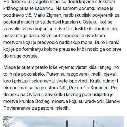
Po dolasku u Dragotin mladi su dobili knjižice s tekstom
križnog puta te kabanicu. Na samom početku mlade je
pozdravio vlč. Mario Žigman, nadbiskupijski povjerenik za
pastoral mladih te studentski kapelan u Osijeku, koji se
zahvalio svima koji su se odvažili i došli te ih ohrabrio da
ustraju toga dana. Križni put započeo je uvodnom
molitvom koju je predvodio nadbiskup mons. Đuro Hranić,
koji je po formiranju kolone preuzeo križ i nosio ga od prve
do druge postaje.
Mlade je putem pratilo loše vrijeme: vjetar, kiša i snijeg, no
to ih nije pokolebalo. Putem su razgovarali, molili, pjevali,
kao i pristupili sakramentu svete ispovijedi. Kratki odmor i
okrepu imali su na prostoru NK „Rekord“ u Kondriću. Po
dolasku na Ovčaru i završetku križnog puta uslijedila je
molitva krunice Božjeg milosrđa koju su predvodili članovi
Povjerenstva za pastoral mladih.