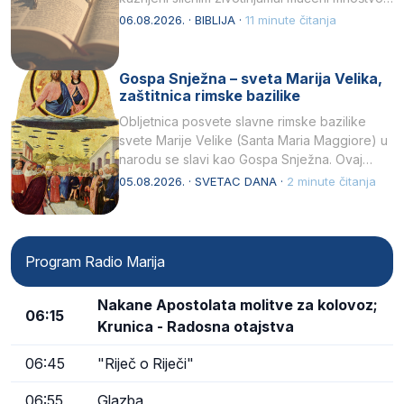
kukaca.2 A narod…
06.08.2026. · BIBLIJA ·
11 minute čitanja
Gospa Snježna – sveta Marija Velika,
zaštitnica rimske bazilike
Obljetnica posvete slavne rimske bazilike
svete Marije Velike (Santa Maria Maggiore) u
narodu se slavi kao Gospa Snježna. Ovaj
naziv, Sancta Maria…
05.08.2026. · SVETAC DANA ·
2 minute čitanja
Program Radio Marija
Nakane Apostolata molitve za kolovoz;
06:15
Krunica - Radosna otajstva
06:45
"Riječ o Riječi"
06:55
Glazba