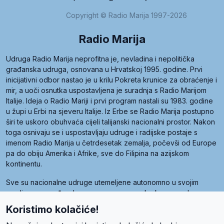
Copyright © Radio Marija 1997-2026
Radio Marija
Udruga Radio Marija neprofitna je, nevladina i nepolitička
građanska udruga, osnovana u Hrvatskoj 1995. godine. Prvi
inicijativni odbor nastao je u krilu Pokreta krunice za obraćenje i
mir, a uoči osnutka uspostavljena je suradnja s Radio Marijom
Italije. Ideja o Radio Mariji i prvi program nastali su 1983. godine
u župi u Erbi na sjeveru Italije. Iz Erbe se Radio Marija postupno
širi te uskoro obuhvaća cijeli talijanski nacionalni prostor. Nakon
toga osnivaju se i uspostavljaju udruge i radijske postaje s
imenom Radio Marija u četrdesetak zemalja, počevši od Europe
pa do obiju Amerika i Afrike, sve do Filipina na azijskom
kontinentu.
Sve su nacionalne udruge utemeljene autonomno u svojim
zemljama, a međusobna su povezane preko krovne udruge
pod nazivom Svjetska obitelj Radio Marije (World Family of
Koristimo kolačiće!
Radio Maria). Svjetsku obitelj utemeljilo je sedam članica, među