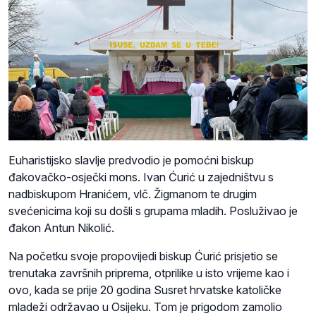
Euharistijsko slavlje predvodio je pomoćni biskup
đakovačko-osječki mons. Ivan Ćurić u zajedništvu s
nadbiskupom Hranićem, vlč. Žigmanom te drugim
svećenicima koji su došli s grupama mladih. Posluživao je
đakon Antun Nikolić.
Na početku svoje propovijedi biskup Ćurić prisjetio se
trenutaka završnih priprema, otprilike u isto vrijeme kao i
ovo, kada se prije 20 godina Susret hrvatske katoličke
mladeži održavao u Osijeku. Tom je prigodom zamolio