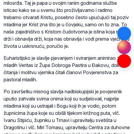
milosrđa. Taj je papa u svojim ranim godinama službe
isticao kako se u svemu što proživljavamo i radimo
trebamo otvarati Kristu, posebno često upućujući taj poziv
mladima jer Krist zna što je u čovjeku, samo on to zna. To
naše zajedništvo s Kristom čudotvorna je istina koja nas
drži i obnavlja drži, koja nas obnavlja i vodi prema vječnosti
života u uskrsnuću, poručio je.
Euharistijsko je slavlje pjevanjem i sviranjem animirao zbor
mladih Veritas iz Župe Dobroga Pastira u Đakovu, dok su
čitanja i molitvu vjernika čitali članovi Povjerenstva za
pastoral mladih.
Po završetku misnog slavlja nadbiskupijski je povjerenik
uputio zahvale svima onima koji su sudjelovali, najprije
mladima koji su ustrajali i Bogu koji ih je vodio, potom
župnicima župa koje su obišli tijekom križnog puta, vlč.
Ivanu Stipiću, župniku u Trnavi i upravitelju svetišta u
Dragotinu i vlč. Miri Tomasu, upravitelju Centra za duhovne