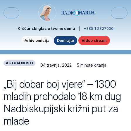
Skip to content
Skip to footer
Menu
Kršćanski glas u tvome domu
|
+385 1 2327000
Arhiv emisija
Donirajte
Video stream
AKTUALNOSTI
04 travnja, 2022
5 minute čitanja
„Bij dobar boj vjere“ – 1300
mladih prehodalo 18 km dug
Nadbiskupijski križni put za
mlade