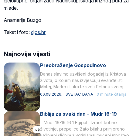
cjelokupnoj organizaciji Nadbiskupijskoga križnog puta za
mlade.
Anamarija Buzgo
Tekst i foto:
djos.hr
Najnovije vijesti
Preobraženje Gospodinovo
Danas slavimo uzvišeni događaj iz Kristova
života, o kojem nas izvješćuju evanđelisti
Matej, Marko i Luka te sveti Petar u svojoj
drugoj…
06.08.2026. · SVETAC DANA ·
3 minute čitanja
Biblija za svaki dan – Mudr 16-19
Mudr 16-19 16 1 Egipat i Izrael: kobne
životinje, prepelice Zato bijahu primjereno
kažnjeni sličnim životinjamai mučeni mnoštvom