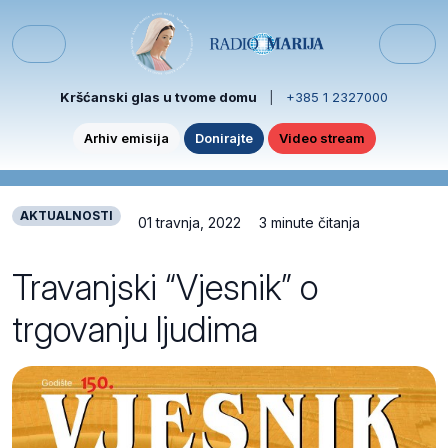
Skip to content
Skip to footer
Menu
Kršćanski glas u tvome domu
|
+385 1 2327000
Arhiv emisija
Donirajte
Video stream
AKTUALNOSTI
01 travnja, 2022
3 minute čitanja
Travanjski “Vjesnik” o
trgovanju ljudima