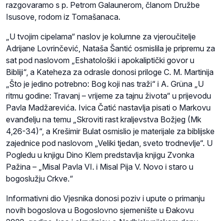
razgovaramo s p. Petrom Galaunerom, članom Družbe
Isusove, rodom iz Tomašanaca.
„U tvojim cipelama“ naslov je kolumne za vjeroučitelje
Adrijane Lovrinčević, Nataša Šantić osmislila je pripremu za
sat pod naslovom „Eshatološki i apokaliptički govor u
Bibliji“, a Kateheza za odrasle donosi priloge C. M. Martinija
„Što je jedino potrebno: Bog koji nas traži“ i A. Grüna „U
ritmu godine: Travanj – vrijeme za tajnu života“ u prijevodu
Pavla Madžarevića. Ivica Čatić nastavlja pisati o Markovu
evanđelju na temu „Skroviti rast kraljevstva Božjeg (Mk
4,26-34)“, a Krešimir Bulat osmislio je materijale za biblijske
zajednice pod naslovom „Veliki tjedan, sveto trodnevlje“. U
Pogledu u knjigu Dino Klem predstavlja knjigu Zvonka
Pažina – „Misal Pavla VI. i Misal Pija V. Novo i staro u
bogoslužju Crkve.“
Informativni dio Vjesnika donosi poziv i upute o primanju
novih bogoslova u Bogoslovno sjemenište u Đakovu