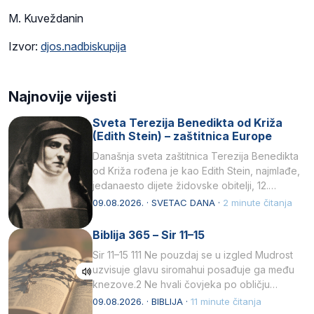
M. Kuveždanin
Izvor:
djos.nadbiskupija
Najnovije vijesti
Sveta Terezija Benedikta od Križa
(Edith Stein) – zaštitnica Europe
Današnja sveta zaštitnica Terezija Benedikta
od Križa rođena je kao Edith Stein, najmlađe,
jedanaesto dijete židovske obitelji, 12.
listopada 1891, u Wrocławu…
09.08.2026. · SVETAC DANA ·
2 minute čitanja
Biblija 365 – Sir 11–15
Sir 11–15 111 Ne pouzdaj se u izgled Mudrost
uzvisuje glavu siromahui posađuje ga među
knezove.2 Ne hvali čovjeka po obličju
njegovui…
09.08.2026. · BIBLIJA ·
11 minute čitanja