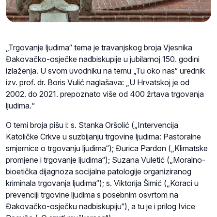
„Trgovanje ljudima“ tema je travanjskog broja Vjesnika
Đakovačko-osječke nadbiskupije u jubilarnoj 150. godini
izlaženja. U svom uvodniku na temu „Tu oko nas“ urednik
izv. prof. dr. Boris Vulić naglašava: „U Hrvatskoj je od
2002. do 2021. prepoznato više od 400 žrtava trgovanja
ljudima.“
O temi broja pišu i: s. Stanka Oršolić („Intervencija
Katoličke Crkve u suzbijanju trgovine ljudima: Pastoralne
smjernice o trgovanju ljudima“); Đurica Pardon („Klimatske
promjene i trgovanje ljudima“); Suzana Vuletić („Moralno-
bioetička dijagnoza socijalne patologije organiziranog
kriminala trgovanja ljudima“); s. Viktorija Šimić („Koraci u
prevenciji trgovine ljudima s posebnim osvrtom na
Đakovačko-osječku nadbiskupiju“), a tu je i prilog Ivice