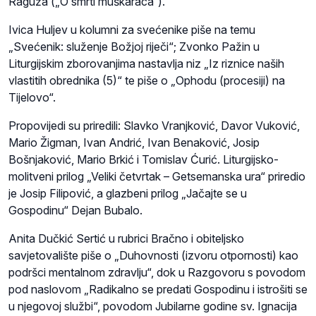
Raguža („O smrti muškaraca“).
Ivica Huljev u kolumni za svećenike piše na temu
„Svećenik: služenje Božjoj riječi“; Zvonko Pažin u
Liturgijskim zborovanjima nastavlja niz „Iz riznice naših
vlastitih obrednika (5)“ te piše o „Ophodu (procesiji) na
Tijelovo“.
Propovijedi su priredili: Slavko Vranjković, Davor Vuković,
Mario Žigman, Ivan Andrić, Ivan Benaković, Josip
Bošnjaković, Mario Brkić i Tomislav Ćurić. Liturgijsko-
molitveni prilog „Veliki četvrtak – Getsemanska ura“ priredio
je Josip Filipović, a glazbeni prilog „Jačajte se u
Gospodinu“ Dejan Bubalo.
Anita Dučkić Sertić u rubrici Bračno i obiteljsko
savjetovalište piše o „Duhovnosti (izvoru otpornosti) kao
podršci mentalnom zdravlju“, dok u Razgovoru s povodom
pod naslovom „Radikalno se predati Gospodinu i istrošiti se
u njegovoj službi“, povodom Jubilarne godine sv. Ignacija