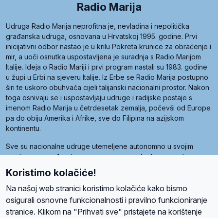
Radio Marija
Udruga Radio Marija neprofitna je, nevladina i nepolitička
građanska udruga, osnovana u Hrvatskoj 1995. godine. Prvi
inicijativni odbor nastao je u krilu Pokreta krunice za obraćenje i
mir, a uoči osnutka uspostavljena je suradnja s Radio Marijom
Italije. Ideja o Radio Mariji i prvi program nastali su 1983. godine
u župi u Erbi na sjeveru Italije. Iz Erbe se Radio Marija postupno
širi te uskoro obuhvaća cijeli talijanski nacionalni prostor. Nakon
toga osnivaju se i uspostavljaju udruge i radijske postaje s
imenom Radio Marija u četrdesetak zemalja, počevši od Europe
pa do obiju Amerika i Afrike, sve do Filipina na azijskom
kontinentu.
Sve su nacionalne udruge utemeljene autonomno u svojim
zemljama, a međusobna su povezane preko krovne udruge
pod nazivom Svjetska obitelj Radio Marije (World Family of
Koristimo kolačiće!
Radio Maria). Svjetsku obitelj utemeljilo je sedam članica, među
kojima je i hrvatska Udruga Radio Marija.
Na našoj web stranici koristimo kolačiće kako bismo
osigurali osnovne funkcionalnosti i pravilno funkcioniranje
stranice. Klikom na "Prihvati sve" pristajete na korištenje