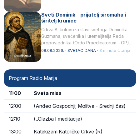
Sveti Dominik – prijatelj siromaha i
širitelj krunice
Crkva 8. kolovoza slavi svetoga Dominika
Guzmana, svećenika i utemeljitelja Reda
propovjednika (Ordo Praedicatorum – OP).
Svojim životom, dubokom ljubavlju prema
08.08.2026. · SVETAC DANA ·
3 minute čitanja
Kristu…
Program Radio Marija
11:00
Sveta misa
12:00
(Anđeo Gospodnji; Molitva - Srednji čas)
12:10
(..Glazba I meditacije)
13:00
Katekizam Katoličke Crkve (R)