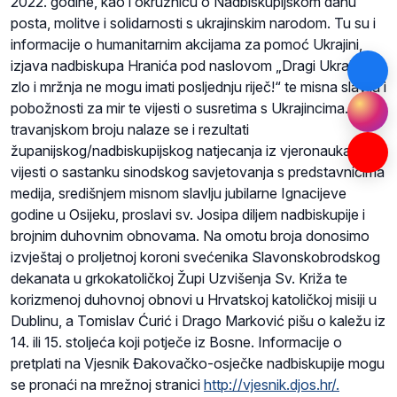
2022. godine, kao i okružnicu o Nadbiskupijskom danu
posta, molitve i solidarnosti s ukrajinskim narodom. Tu su i
informacije o humanitarnim akcijama za pomoć Ukrajini,
izjava nadbiskupa Hranića pod naslovom „Dragi Ukrajinci,
zlo i mržnja ne mogu imati posljednju riječ!“ te misna slavlja i
pobožnosti za mir te vijesti o susretima s Ukrajincima. U
travanjskom broju nalaze se i rezultati
županijskog/nadbiskupijskog natjecanja iz vjeronauka te
vijesti o sastanku sinodskog savjetovanja s predstavnicima
medija, središnjem misnom slavlju jubilarne Ignacijeve
godine u Osijeku, proslavi sv. Josipa diljem nadbiskupije i
brojnim duhovnim obnovama. Na omotu broja donosimo
izvještaj o proljetnoj koroni svećenika Slavonskobrodskog
dekanata u grkokatoličkoj Župi Uzvišenja Sv. Križa te
korizmenoj duhovnoj obnovi u Hrvatskoj katoličkoj misiji u
Dublinu, a Tomislav Ćurić i Drago Marković pišu o kaležu iz
14. ili 15. stoljeća koji potječe iz Bosne. Informacije o
pretplati na Vjesnik Đakovačko-osječke nadbiskupije mogu
se pronaći na mrežnoj stranici
http://vjesnik.djos.hr/.